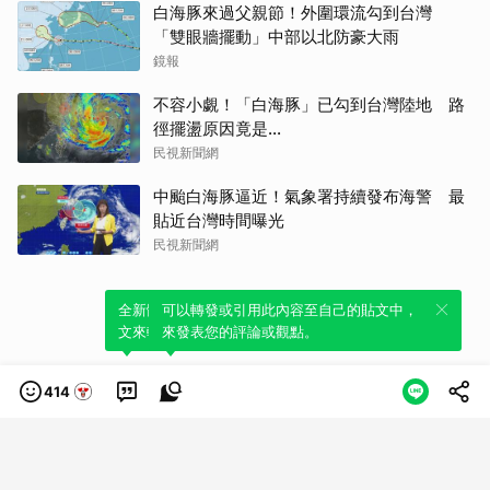
白海豚來過父親節！外圍環流勾到台灣
「雙眼牆擺動」中部以北防豪大雨
鏡報
不容小覷！「白海豚」已勾到台灣陸地 路
徑擺盪原因竟是...
民視新聞網
中颱白海豚逼近！氣象署持續發布海警 最
貼近台灣時間曝光
民視新聞網
全新體驗！一鍵引用此內容，透過發布貼
可以轉發或引用此內容至自己的貼文中，
文來輕鬆表達個人立場。
來發表您的評論或觀點。
414
類別
服務條款
隱私權政策
服務聲明