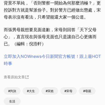
背景不單純，「否則警察一開始為何那麼消極？」更
控訴對方就是幫派份子。對於警方已經做出懲處，宋
母表示沒有看法，只希望能還大家一個公道。
而張男母親想要見面道歉，宋母則回答「天下父母
心」，直言現在與張母見面也只是讓自己心更痛而
已。（編輯：倪浩軒）
立即加入NOWnews今⽇新聞官⽅帳號！跟上最HOT
時事
查看原始文章
#判決
#大生
#宋姓
#宋母
#母親
生活