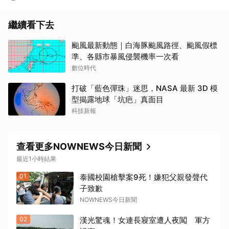
繼續看下去
颱風最新動態｜白海豚颱風路徑、颱風假標
準、各縣市暴風侵襲機率一次看
數位時代
打破「藍色彈珠」迷思，NASA 最新 3D 模
型揭露地球「坑疤」真面目
科技新報
查看更多NOWNEWS今日新聞
最近1小時結果
01
泰國校園槍擊案9死！嫌犯父親發聲代
子致歉
NOWNEWS今日新聞
02
漢光驚魂！女連長寢室遭人夜闖 軍方