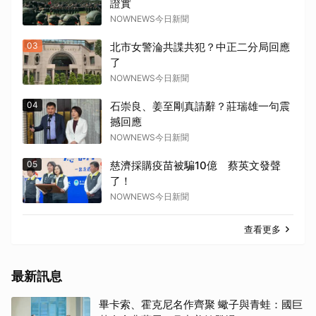
證實
NOWNEWS今日新聞
03
北市女警淪共諜共犯？中正二分局回應
了
NOWNEWS今日新聞
04
石崇良、姜至剛真請辭？莊瑞雄一句震
撼回應
NOWNEWS今日新聞
05
慈濟採購疫苗被騙10億 蔡英文發聲
了！
NOWNEWS今日新聞
查看更多
最新訊息
畢卡索、霍克尼名作齊聚 蠍子與青蛙：國巨