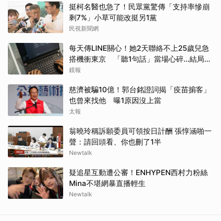
挺柯名醫也急了！民眾黨驚傳「支持率慘崩
剩7%」小草可能改挺另1黨
民視新聞網
每天傳LINE關心！她2天聯絡不上25歲兒急
搭機衝東京 「聽1句話」當場心碎...結局看
哭網
鏡報
慈濟被騙10億！郭台銘證詞揭「疫苗掮客」
也曾來找他 曝1原因沒上當
太報
翁曉玲稱訴願委員可領按日計酬 張惇涵啪一
聲：請回頭看、你也刪了1半
Newtalk
疑追星互動遭公審！ENHYPEN西村力粉絲
Mina不堪網暴直播輕生
Newtalk
取消