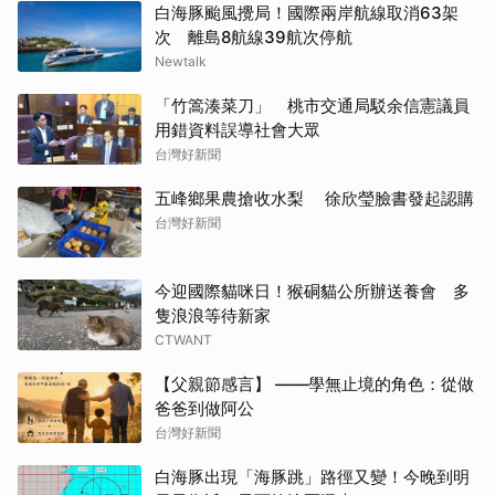
白海豚颱風攪局！國際兩岸航線取消63架
次 離島8航線39航次停航
Newtalk
「竹篙湊菜刀」 桃市交通局駁余信憲議員
用錯資料誤導社會大眾
台灣好新聞
五峰鄉果農搶收水梨 徐欣瑩臉書發起認購
台灣好新聞
今迎國際貓咪日！猴硐貓公所辦送養會 多
隻浪浪等待新家
CTWANT
【父親節感言】 ——學無止境的角色：從做
爸爸到做阿公
台灣好新聞
白海豚出現「海豚跳」路徑又變！今晚到明