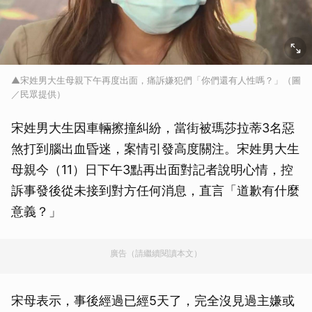
▲宋姓男大生母親下午再度出面，痛訴嫌犯們「你們還有人性嗎？」（圖
／民眾提供）
宋姓男大生因車輛擦撞糾紛，當街被瑪莎拉蒂3名惡
煞打到腦出血昏迷，案情引發高度關注。宋姓男大生
母親今（11）日下午3點再出面對記者說明心情，控
訴事發後從未接到對方任何消息，直言「道歉有什麼
意義？」
廣告（請繼續閱讀本文）
宋母表示，事後經過已經5天了，完全沒見過主嫌或