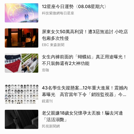
12星座今日運勢〈08.08星期六〉
科技紫微網每日星座
屏東女欠50萬高利貸！遭3惡煞追討 小吃店
包廂多次性侵
EBC 東森新聞
女生內褲前面的「蝴蝶結」真正用途曝光！
不只裝飾還有2大神功能
造咖
43名學生失蹤懸案...12年重大進展！震撼內
幕曝光 高官當年下令「銷毀監視器」今遭
逮
鏡週刊
老父親嫌18歲女兒懷孕太丟臉！騙去河邊
「活活溺斃」
民視新聞網