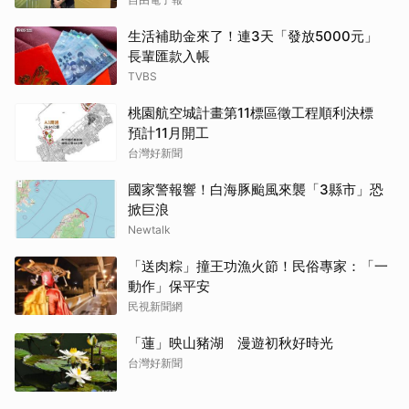
生活補助金來了！連3天「發放5000元」
長輩匯款入帳
TVBS
桃園航空城計畫第11標區徵工程順利決標
預計11月開工
台灣好新聞
國家警報響！白海豚颱風來襲「3縣市」恐
掀巨浪
Newtalk
「送肉粽」撞王功漁火節！民俗專家：「一
動作」保平安
民視新聞網
「蓮」映山豬湖 漫遊初秋好時光
台灣好新聞