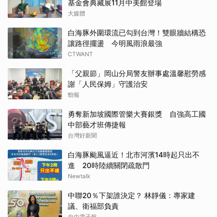
基金會典藏展11月中美館登場
大媒體
白海豚外圍環流已勾到台灣！雙眼牆結構恐
讓路徑擺盪 今明風雨浪最強
CTWANT
「父親節」岡山分局警友辦事處溫馨慰勞感
謝「人民保姆」守護治安
勁報
勇奪新加坡國際管樂大賽銀獎 自強高工國
中部藝才班傳捷報
台灣好新聞
白海豚颱風逼近！北市河濱14時起只出不
進 20時陸續關閉疏散門
Newtalk
中聯20％下架誰決定？ 林靜儀：專家建
議、衛福部負責
自由電子報