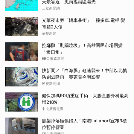
天最靠近 風雨搖滾區曝光
三立新聞網
光華夜市旁「轎車暴衝」 撞多車.電桿.變
電箱2人傷
華視新聞
控鄰攤「亂踢垃圾」！高雄國民市場兩攤
「爆口角」
EBC 東森新聞
快新聞／「白海豚」龜速襲來！中部以北慎
防劇烈降雨 專家曝今明影響
民視新聞網
健保加碼90項重症手術 大腸直腸外科最高
增218%
中央廣播電臺
鷹架掉落砸傷婦人！南港LaLaport宣布3櫃
位暫停營業
EBC 東森新聞