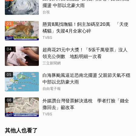
擺盪 中部以北豪大雨
台視
03
懸賞8萬找嘸貓！飼主加碼至20萬 「天使
橘貓」失蹤4月全家心碎
TVBS
04
超商花21元中大獎！「5張千萬發票」沒人
領充公倒數 地點明細一次看
三立新聞網
05
白海豚颱風逼近恐南北擺盪 父親節天氣不穩
中部以北防豪大雨
自由電子報
06
外媒讚台灣發票解決逃稅 學者打臉「錢全
撒回去」籲改革
TVBS
其他人也看了