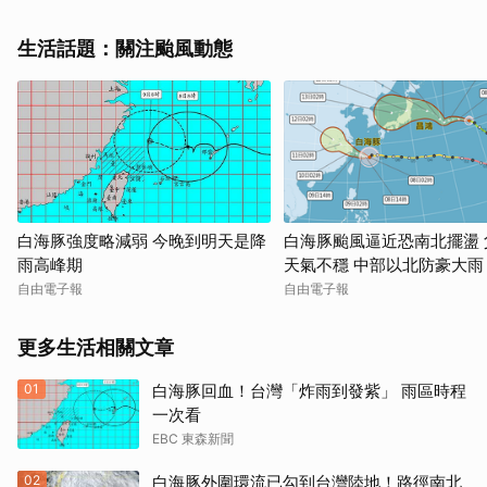
生活話題：關注颱風動態
白海豚強度略減弱 今晚到明天是降
白海豚颱風逼近恐南北擺盪 
雨高峰期
天氣不穩 中部以北防豪大雨
自由電子報
自由電子報
更多生活相關文章
01
白海豚回血！台灣「炸雨到發紫」 雨區時程
一次看
EBC 東森新聞
02
白海豚外圍環流已勾到台灣陸地！路徑南北