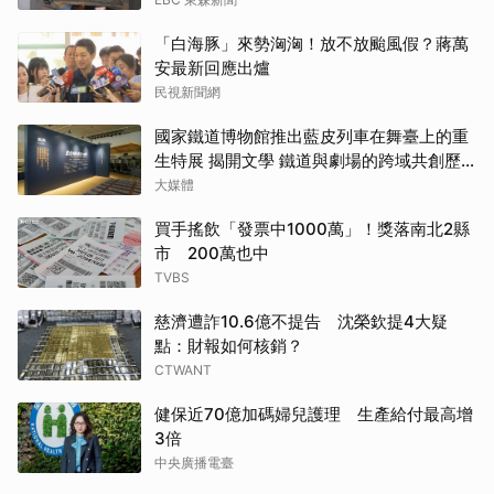
「白海豚」來勢洶洶！放不放颱風假？蔣萬
安最新回應出爐
民視新聞網
國家鐵道博物館推出藍皮列車在舞臺上的重
生特展 揭開文學 鐵道與劇場的跨域共創歷
程
大媒體
買手搖飲「發票中1000萬」！獎落南北2縣
市 200萬也中
TVBS
慈濟遭詐10.6億不提告 沈榮欽提4大疑
點：財報如何核銷？
CTWANT
健保近70億加碼婦兒護理 生產給付最高增
3倍
中央廣播電臺