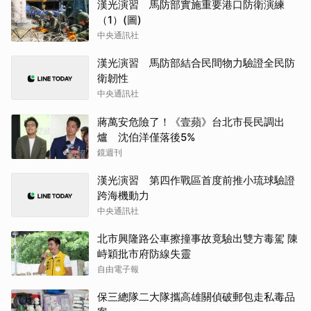
漢光演習 馬防部實施重要港口防衛演練
（1）(圖)
中央通訊社
漢光演習 馬防部結合民間物力驗證全民防
衛韌性
中央通訊社
蔣萬安危險了！《壹蘋》台北市長民調出
爐 沈伯洋僅落後5%
鏡週刊
漢光演習 第四作戰區首度前推小琉球驗證
跨海機動力
中央通訊社
北市興隆路公車擦撞事故竟驗出雙方毒駕 陳
峙穎批市府防線失靈
自由電子報
保三總隊二大隊攜高雄關偵破郵包走私毒品