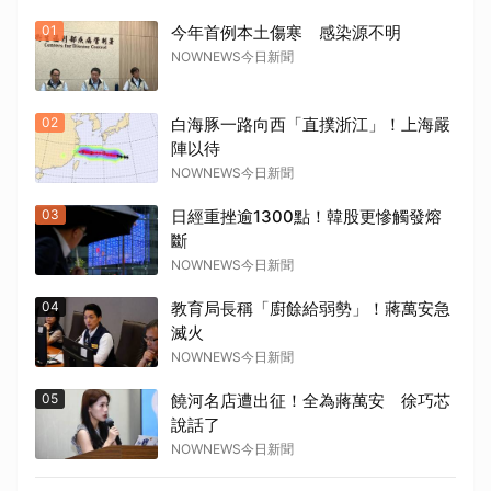
01
今年首例本土傷寒 感染源不明
NOWNEWS今日新聞
02
白海豚一路向西「直撲浙江」！上海嚴
陣以待
NOWNEWS今日新聞
03
日經重挫逾1300點！韓股更慘觸發熔
斷
NOWNEWS今日新聞
04
教育局長稱「廚餘給弱勢」！蔣萬安急
滅火
NOWNEWS今日新聞
05
饒河名店遭出征！全為蔣萬安 徐巧芯
說話了
NOWNEWS今日新聞