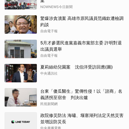
案
NOWNEWS今日新聞
驚爆涉貪瀆案 高雄市原民議員范織欽遭檢調
約談
自由電子報
5月才參選民進黨嘉義市黨部主委 許明對退
出議員選舉
自由電子報
夏莉絲幼兒園案 沈伯洋受訪回應(圖)
中央通訊社
台東「傻瓜醫生」驚傳性侵！以「諮商」名
義誘拐至宿舍 判決出爐
民視新聞網
政院修災防法 海嘯、堰塞湖列法定天然災害
並增設防災長
中央廣播電臺