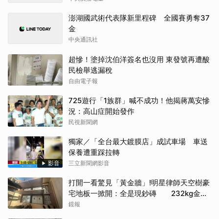
澎湖國武術代表隊新里程碑 全國賽勇奪37
金
中央通訊社
超慘！塗掉沈伯洋簽名也沒用 東發號再遭酸
民檢舉逃漏稅
自由電子報
725遊行「1族群」喊不成功！他揭蔣萬安慘
況：高山症開始發作
民視新聞網
獨家／「全台最大鍍膜店」成試車場 車送
保養遭重踩拉轉
影音
三立新聞網影音
打開一看驚見「黃金牆」!明星律師天空樹豪
宅地板一掀開：全是現鈔磚 232kg金山
震撼影像曝
鏡報