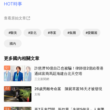
HOT時事
查看原始文章
#醫美
#新北
#專案
#集團
#愛爾麗
國內
更多國內相關文章
01
詐慈濟10億自己也被騙！律師借2億給香港
通緝富商馬廷海建台北天空塔
三立新聞網
02
26歲男離奇命案 陳屍草叢16天才被發現
太報
03
再7天鬼門開…新竹男「失蹤5個月」人車墜