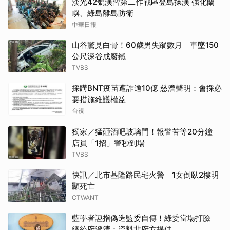
漢光42號演習第二作戰區登島操演 強化蘭
嶼、綠島離島防衛
中華日報
山谷驚見白骨！60歲男失蹤數月 車墜150
公尺深谷成廢鐵
TVBS
採購BNT疫苗遭詐逾10億 慈濟聲明：會採必
要措施維護權益
台視
獨家／猛砸酒吧玻璃門！報警苦等20分鐘
店員「1招」警秒到場
TVBS
快訊／北市基隆路民宅火警 1女倒臥2樓明
顯死亡
CTWANT
藍學者誣指偽造監委自傳！綠委當場打臉
總統府澄清：資料非府方提供