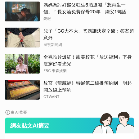
媽媽為討好繼父狂生6胎還喊「想再生一
個」！長女淪免費保母20年 繼父1句話嚇
到逃家
鏡報
兒子「GG大不大」爸媽誰決定？醫：答案超
意外
民視新聞網
全裸拍片爆紅！甜美校花「放送福利」下身
沒穿好看光光
EBC 東森娛樂
故宮《龍藏經》特展第二檔推預約制 明起
開放線上預約
CTWANT
由 AI 摘要
網友貼文AI摘要