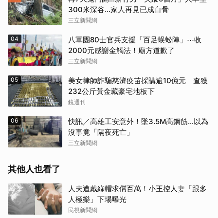
300米深谷…家人再見已成白骨
三立新聞網
04
八軍團80士官兵支援「百足蜈蚣陣」⋯收
2000元感謝金觸法！廟方道歉了
三立新聞網
05
美女律師詐騙慈濟疫苗採購逾10億元 查獲
232公斤黃金藏豪宅地板下
鏡週刊
06
快訊／高雄工安意外！墜3.5M高鋼筋…以為
沒事竟「隔夜死亡」
三立新聞網
其他人也看了
人夫遭戴綠帽求償百萬！小王控人妻「跟多
人極樂」下場曝光
民視新聞網