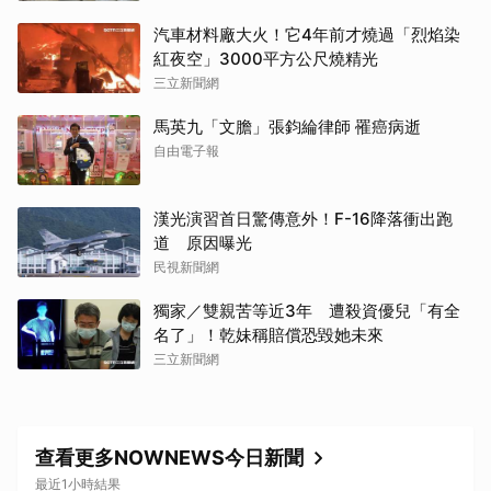
汽車材料廠大火！它4年前才燒過「烈焰染
紅夜空」3000平方公尺燒精光
三立新聞網
馬英九「文膽」張鈞綸律師 罹癌病逝
自由電子報
漢光演習首日驚傳意外！F-16降落衝出跑
道 原因曝光
民視新聞網
獨家／雙親苦等近3年 遭殺資優兒「有全
名了」！乾妹稱賠償恐毀她未來
三立新聞網
查看更多NOWNEWS今日新聞
最近1小時結果