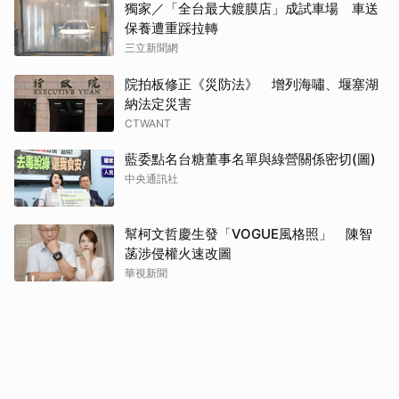
獨家／「全台最大鍍膜店」成試車場 車送
保養遭重踩拉轉
三立新聞網
院拍板修正《災防法》 增列海嘯、堰塞湖
納法定災害
CTWANT
藍委點名台糖董事名單與綠營關係密切(圖)
中央通訊社
幫柯文哲慶生發「VOGUE風格照」 陳智
菡涉侵權火速改圖
華視新聞