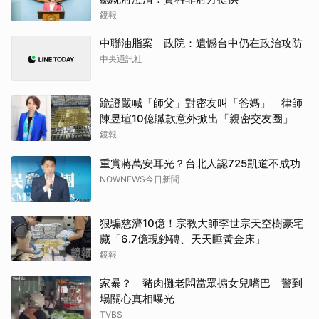
鏡報
中聯油脂案 政院：遺憾台中仍在政治攻防
中央通訊社
跪證嚴喊「師父」對密友叫「爸媽」 律師
陳昱瑄10億贓款意外掀出「親密交友圈」
鏡報
重賞蔣萬安耳光？台北人認725凱道不成功
NOWNEWS今日新聞
狠騙慈濟10億！宗教大師李世宗天空樹豪宅
藏「6.7億現鈔磚、天天睡黃金床」
鏡報
家暴？ 豬肉攤老闆當眾搧女兒嘴巴 警到
場關心真相曝光
TVBS