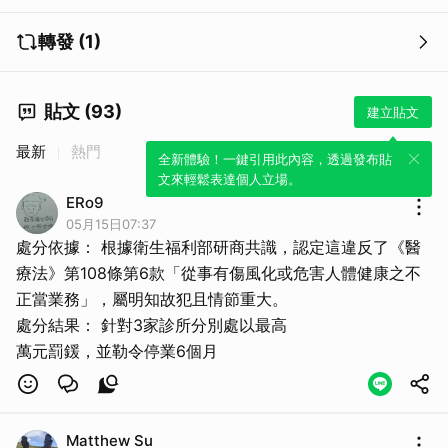
轉發 (1)
貼文 (93)
建立貼文
最新
熱門
全新體驗！一鍵引用此內容，透過發布貼
文來輕鬆表達個人立場。
ERo9
05月15日07:37
處分依據： 根據衛生福利部研商共識，認定這違反了《醫
療法》第108條第6款「從事有傷風化或危害人體健康之不
正當業務」，屬明知故犯且情節重大。
處分結果： 針對3家診所分別處以最高
萬元罰鍰，並勒令停業6個月
Matthew Su