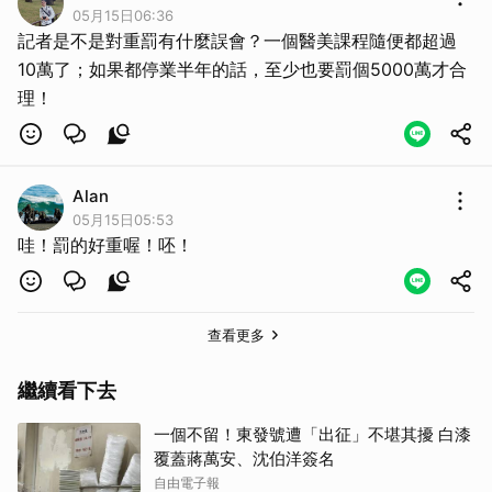
05月15日06:36
記者是不是對重罰有什麼誤會？一個醫美課程隨便都超過
10萬了；如果都停業半年的話，至少也要罰個5000萬才合
理！
取消
Alan
05月15日05:53
哇！罰的好重喔！呸！
查看更多
繼續看下去
一個不留！東發號遭「出征」不堪其擾 白漆
覆蓋蔣萬安、沈伯洋簽名
自由電子報