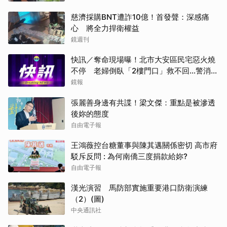
慈濟採購BNT遭詐10億！首發聲：深感痛
心 將全力捍衛權益
鏡週刊
快訊／奪命現場曝！北市大安區民宅惡火燒
不停 老婦倒臥「2樓門口」救不回…警消搜
救中
鏡報
張麗善身邊有共諜！梁文傑：重點是被滲透
後妳的態度
自由電子報
王鴻薇控台糖董事與陳其邁關係密切 高市府
駁斥反問 : 為何南僑三度捐款給妳?
自由電子報
漢光演習 馬防部實施重要港口防衛演練
（2）(圖)
中央通訊社