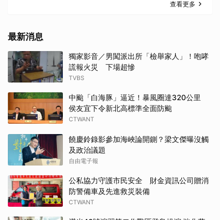
查看更多
最新消息
獨家影音／男闖派出所「檢舉家人」！咆哮
謊報火災 下場超慘
TVBS
中颱「白海豚」逼近！暴風圈達320公里
侯友宜下令新北高標準全面防颱
CTWANT
饒慶鈴錄影參加海峽論開鍘？梁文傑曝沒觸
及政治議題
自由電子報
公私協力守護市民安全 財金資訊公司贈消
防警備車及先進救災裝備
CTWANT