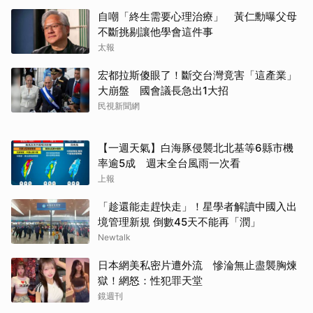
自嘲「終生需要心理治療」 黃仁勳曝父母
不斷挑剔讓他學會這件事
太報
宏都拉斯傻眼了！斷交台灣竟害「這產業」
大崩盤 國會議長急出1大招
民視新聞網
【一週天氣】白海豚侵襲北北基等6縣市機
率逾5成 週末全台風雨一次看
上報
「趁還能走趕快走」！星學者解讀中國入出
境管理新規 倒數45天不能再「潤」
Newtalk
日本網美私密片遭外流 慘淪無止盡襲胸煉
獄！網怒：性犯罪天堂
鏡週刊