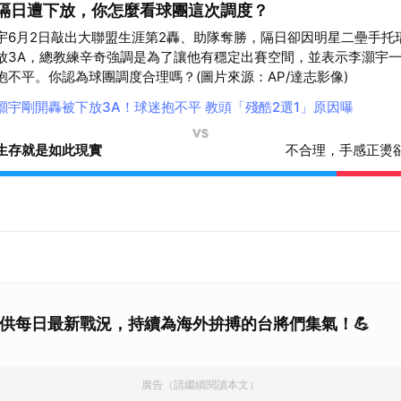
隔日遭下放，你怎麼看球團這次調度？
取消
宇6月2日敲出大聯盟生涯第2轟、助隊奪勝，隔日卻因明星二壘手托
放3A，總教練辛奇強調是為了讓他有穩定出賽空間，並表示李灝宇
抱不平。你認為球團調度合理嗎？(圖片來源：AP/達志影像)
灝宇剛開轟被下放3A！球迷抱不平 教頭「殘酷2選1」原因曝
生存就是如此現實
不合理，手感正燙
AY 提供每日最新戰況，持續為海外拚搏的台將們集氣！💪
廣告（請繼續閱讀本文）