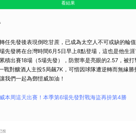
看結果
告
轉任先發後表現倒吃甘蔗，已成為太空人不可或缺的輪值
場先發將在台灣時間6月5日早上8點登場，這也是他生
累積出賽18場（5場先發），防禦率是亮眼的2.57，被
然上一戰對釀酒人主投5局飆7K，可惜因球隊遭逆轉而無緣
讓我們一起為鄧愷威加油！
威本周這天出賽！本季第6場先發對戰海盜再拚第4勝
！
人已投