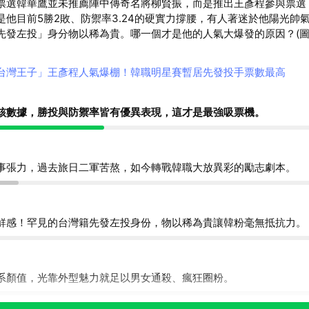
票選韓華鷹並未推薦陣中傳奇名將柳賢振，而是推出王彥程參與票選
是他目前5勝2敗、防禦率3.24的硬實力撐腰，有人著迷於他陽光帥
先發左投」身分物以稀為貴。哪一個才是他的人氣大爆發的原因？(
台灣王子」王彥程人氣爆棚！韓職明星賽暫居先發投手票數最高
核數據，勝投與防禦率皆有優異表現，這才是最強吸票機。
事張力，過去旅日二軍苦熬，如今轉戰韓職大放異彩的勵志劇本。
鮮感！罕見的台灣籍先發左投身份，物以稀為貴讓韓粉毫無抵抗力。
系顏值，光靠外型魅力就足以男女通殺、瘋狂圈粉。