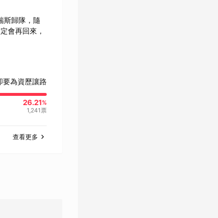
瑞斯歸隊，隨
一定會再回來，
卻要為資歷讓路
26.21
%
1,241
票
查看更多