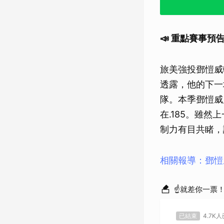
📣 重點賽事預
旅美強投鄧愷威
透露，他的下一
隊。本季鄧愷威
在.185。雖
制力有目共睹，
相關報導：鄧愷
☝就差你一票
已結束
4.7K