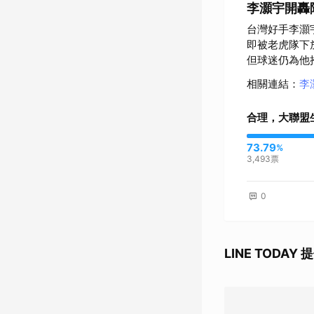
李灝宇開轟
台灣好手李灝
即被老虎隊下
但球迷仍為他
相關連結
：
李
合理，大聯盟
73.79
%
3,493
票
0
LINE TOD