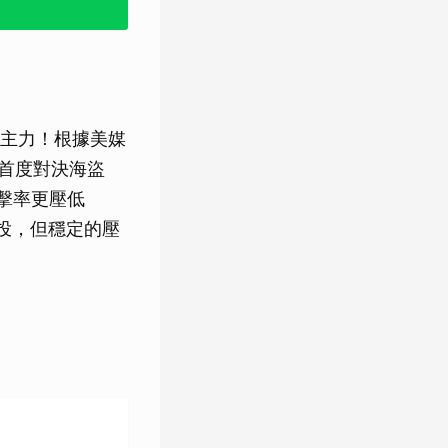
主力！根據美媒
涯首度對決海盜
打擊率更壓低
勝投，但穩定的壓