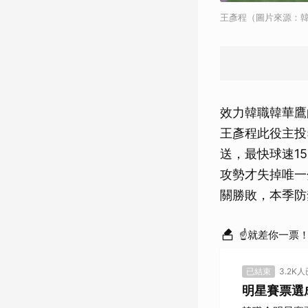
王彥程（圖片來源：韓
效力韓職韓華鷹
王彥程此役主投
送，最快球速1
攻勢才失掉唯一
關勝敗，本季防禦
☝就差你一票
已結束
3.2K
明星賽票選