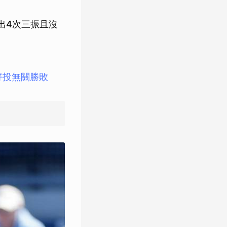
出4次三振且沒
好投無關勝敗