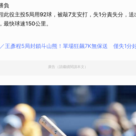
勝負
程此役主投5局用92球，被敲7支安打，失1分責失分，送
，最快球速150公里。
／王彥程5局封鎖斗山熊！單場狂飆7K無保送 僅失1分
廣告（請繼續閱讀本文）