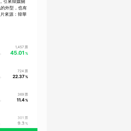
，引來韓媒關
氣的外型，也有
圖片來源：韓華
1,457
票
45.01
%
724
票
22.37
%
369
票
11.4
%
301
票
9.3
%