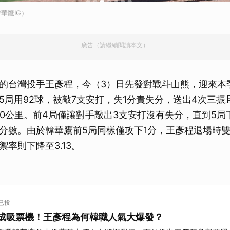
華鷹IG）
廣告（請繼續閱讀本文）
的台灣投手王彥程，今（3）日先發對戰斗山熊，迎來本季
5局用92球，被敲7支安打，失1分責失分，送出4次三振
50公里。前4局僅讓對手敲出3支安打沒有失分，直到5局
分數。由於韓華鷹前5局同樣僅攻下1分，王彥程退場時
率則下降至3.13。
！
人已投
成吸票機！王彥程為何韓職人氣大爆發？