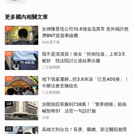
更多國內相關文章
01
女律陳昱瑄公司10.6億金流異常 意外揭詐慈
濟BNT疫苗牽線費
自由電子報
02
我不是清潔員！保全「拒倒垃圾」上班3天
被炒 找法院討公道結果出爐
三立新聞網
03
地下墳墓遷葬…挖3.6米深「已見400座」！
今辦法會安撫祖先
三立新聞網
04
涉開假罰單圖利738萬！「警界楷模」裝病
喊智商51 法官一句話打臉
太報
05
高雄欠到台北！長庚、榮總、部立醫院都受