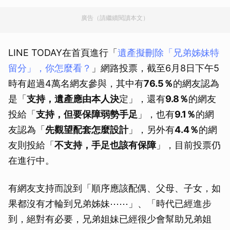
廣告（請繼續閱讀本文）
LINE TODAY在首頁進行「
遺產擬刪除「兄弟姊妹特
留分」，你怎麼看？
」網路投票，截至6月8日下午5
時有超過4萬名網友參與，其中有
76.5％
的網友認為
是「
支持，遺產應由本人決
定」，還有
9.8％
的網友
投給「
支持，但要保障弱勢手足
」，也有
9.1％
的網
友認為「
先觀望配套怎麼設計
」，另外有
4.4％
的網
友則投給「
不支持，手足也該有保障
」，目前投票仍
在進行中。
有網友支持而說到「順序應該配偶、父母、子女，如
果都沒有才輪到兄弟姊妹⋯⋯」、「時代已經進步
到，絕對有必要，兄弟姐妹已經很少會幫助兄弟姐