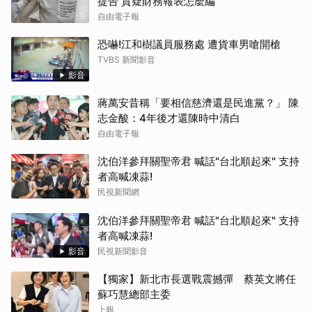
提告 質疑財務報表怎麼編
自由電子報
恐嚇!江和樹議員服務處 遭貨車男嗆開槍
TVBS 新聞影音
影音
蔣萬安昔稱「要相信慈濟還是民進黨？」 陳
志金酸：4年後才還陳時中清白
自由電子報
沈伯洋參拜關聖帝君 喊話"台北順起來" 支持
者高喊凍蒜!
民視新聞網
沈伯洋參拜關聖帝君 喊話"台北順起來" 支持
者高喊凍蒜!
影音
民視新聞影音
【獨家】新北市長選戰震撼彈 蔡英文將任
蘇巧慧總部主委
上報