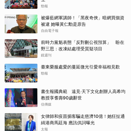
勁報
被爆藍網軍講師！「黑夜奇俠」暗網買個資
被逮 她曝黃仁勳是原告
自由電子報
前時力黨魁表態「反對刪公視預算」 盼在
野三思：改凍結處理受質疑項目
鏡週刊
臺東榮服處愛的蔓延微光引愛幸福相見歡
勁報
書生報國典範 遠見‧天下文化創辦人高希均
教授享耆壽90歲辭世
信傳媒
女律師和疫苗掮客騙走慈濟10億！她狂扯通
緝港商馬廷海 應訊供詞曝光
太報