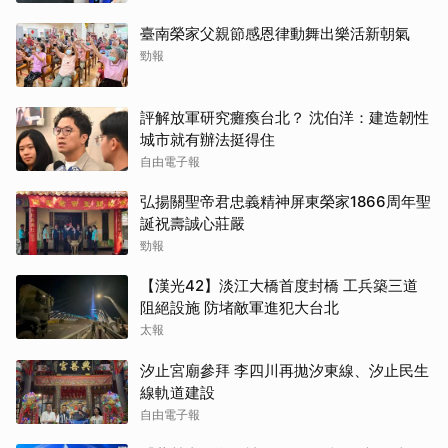
臺南榮家父親節感恩律動舞出樂活新朝氣
勁報
評解放軍研究癱瘓台北？ 沈伯洋：建造韌性
城市就有辦法挺得住
自由電子報
弘揚關聖帝君忠義精神屏東榮家1866周年聖
誕祝壽誠心莊嚴
勁報
【漢光42】淡江大橋首度封橋 工兵築三道
阻絕設施 防堵敵軍進犯大台北
太報
汐止宮廟參拜 李四川再拋汐東線、汐止民生
線軌道建設
自由電子報