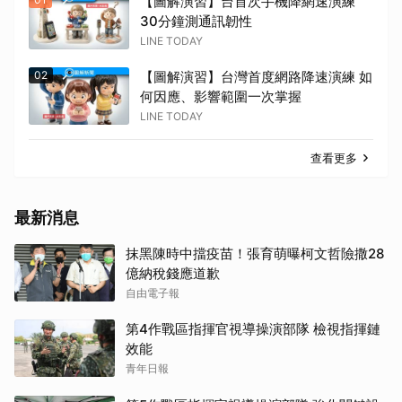
【圖解演習】台首次手機降網速演練
30分鐘測通訊韌性
LINE TODAY
02
【圖解演習】台灣首度網路降速演練 如
何因應、影響範圍一次掌握
LINE TODAY
查看更多
最新消息
抹黑陳時中擋疫苗！張育萌曝柯文哲險撒28
億納稅錢應道歉
自由電子報
第4作戰區指揮官視導操演部隊 檢視指揮鏈
效能
青年日報