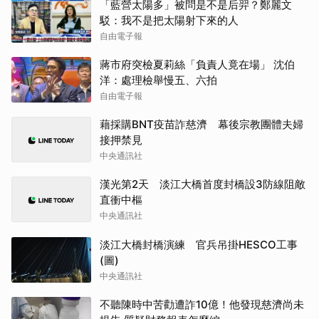
「藍營太陽多」被問是不是后羿？鄭麗文
駁：我不是把太陽射下來的人
自由電子報
蔣市府突檢夏莉絲「負責人竟在場」 沈伯
洋：處理檢舉慢五、六拍
自由電子報
藉採購BNT疫苗詐慈濟 幕後宗教團體夫婦
接押禁見
中央通訊社
漢光第2天 淡江大橋首度封橋設3防線阻敵
直衝中樞
中央通訊社
淡江大橋封橋演練 官兵吊掛HESCO工事
(圖)
中央通訊社
不聽陳時中苦勸遭詐10億！他發現慈濟尚未