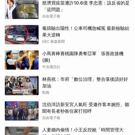
慈濟買疫苗遭詐10.6億 李忠憲：該反省的是
「這問題」
自由電子報
毒篩驗出陽性！公車司機急喊冤 最新檢驗結
果大逆轉
EBC 東森新聞
小馬青棒賽桃園隊勇奪亞軍 張善政接機
(圖)
中央通訊社
林燕祝：市府「數位治理」整合落後請好好
加油
勁報
沈伯洋訪新安宮人氣旺 受邀作客本婉拒、聽
聞有長者秒衝住家打招呼
自由電子報
人妻婚內偷情！小王反控她「時間管理大