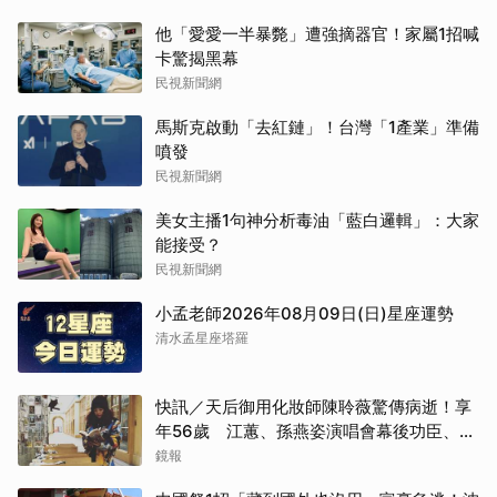
他「愛愛一半暴斃」遭強摘器官！家屬1招喊
卡驚揭黑幕
民視新聞網
馬斯克啟動「去紅鏈」！台灣「1產業」準備
噴發
民視新聞網
美女主播1句神分析毒油「藍白邏輯」：大家
能接受？
民視新聞網
小孟老師2026年08月09日(日)星座運勢
清水孟星座塔羅
快訊／天后御用化妝師陳聆薇驚傳病逝！享
年56歲 江蕙、孫燕姿演唱會幕後功臣、蔡
健雅崩潰難接受
鏡報