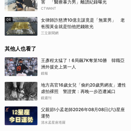
害 「醫療暴力男」離譜紀錄曝光
CTWANT
06
女律師詐慈濟10億主謀竟是「無業男」 老
爸囤黃金就是怕他把錢敗光
三立新聞網
其他人也看了
王彥程太猛了！6局飆7K奪第10勝 韓職亞
洲外援史上第一人
鏡報
地方高官16歲女兒「偷約20歲男網友」遭性
虐拍裸照 警證實：再晚一步恐遭滅口
鏡週刊
父親節!小孟老師2026年08月08日(六)星座
運勢
清水孟星座塔羅