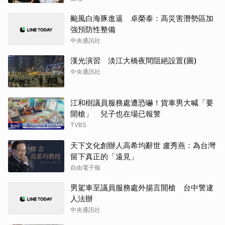
颱風白海豚進逼 卓榮泰：高災害潛勢區加
強預防性整備
中央通訊社
漢光演習 淡江大橋夜間阻絕設置(圖)
中央通訊社
江和樹議員服務處遭恐嚇！貨車男大喊「要
開槍」 兒子也在場已報警
TVBS
天下文化創辦人高希均辭世 盧秀燕：為台灣
留下真正的「遠見」
自由電子報
男駕車至議員服務處外揚言開槍 台中警逮
人法辦
中央通訊社