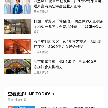
詐慈濟10億自己也被騙！律師借2億給香港
通緝富商馬廷海建台北天空塔
三立新聞網
打開一看驚見「黃金牆」!明星律師天空樹豪
宅地板一掀開：全是現鈔磚 232kg金山
震撼影像曝
鏡報
汽車材料廠大火！它4年前才燒過「烈焰染
紅夜空」3000平方公尺燒精光
三立新聞網
地下墳墓遷葬…挖3.6米深「已見400座」！
今辦法會安撫祖先
三立新聞網
查看更多LINE TODAY
最近1小時結果
01