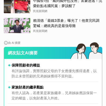
中國祭1招「藏到國外也沒用」富豪急逃！沈
榮欽點名國民黨：夢該醒了
民視新聞網
賴清德「最鐵3票倉」曝光了！他查完民調
驚喊：總統真的是最強母雞
民視新聞網
由 AI 摘要
網友貼文AI摘要
保障照顧者的權益
有評論強調，實際照顧父母的子女應優先獲得遺產，以
防止未曾照顧的兄弟姊妹獲得不當利益。
家族財產的繼承觀點
有些人認為，若產業是家族繼承，兄弟姊妹應該保留一
定的權益，以免財產落入外姓。