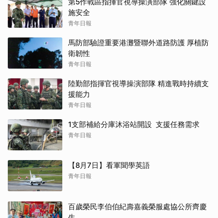
第5作戰區指揮官視導操演部隊 強化關鍵設
施安全
青年日報
馬防部驗證重要港灘暨聯外道路防護 厚植防
衛韌性
青年日報
陸勤部指揮官視導操演部隊 精進戰時持續支
援能力
青年日報
1支部補給分庫沐浴站開設 支援任務需求
青年日報
【8月7日】看軍聞學英語
青年日報
百歲榮民李伯伯紀壽嘉義榮服處協公所齊慶
生