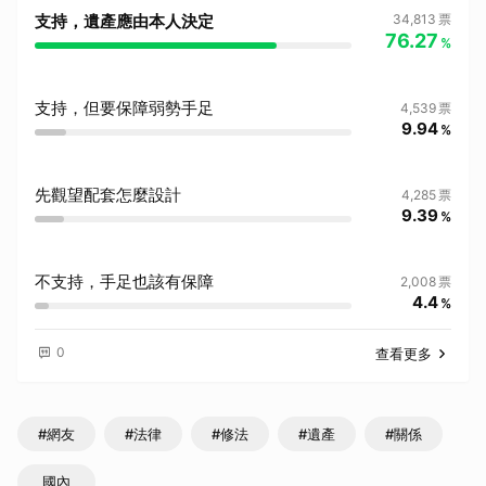
支持，遺產應由本人決定
34,813
票
76.27
%
支持，但要保障弱勢手足
4,539
票
9.94
%
先觀望配套怎麼設計
4,285
票
9.39
%
不支持，手足也該有保障
2,008
票
4.4
%
0
查看更多
#網友
#法律
#修法
#遺產
#關係
國內