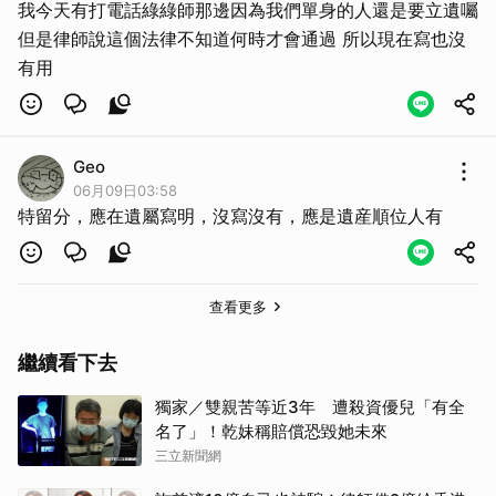
我今天有打電話綠綠師那邊因為我們單身的人還是要立遺囑
但是律師說這個法律不知道何時才會通過 所以現在寫也沒
有用
Geo
06月09日03:58
特留分，應在遺屬寫明，沒寫沒有，應是遺産順位人有
查看更多
繼續看下去
獨家／雙親苦等近3年 遭殺資優兒「有全
名了」！乾妹稱賠償恐毀她未來
三立新聞網