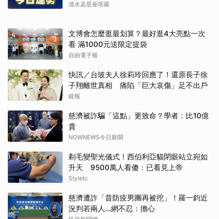
清水孟星座塔羅
文博會怎麼逛最划算？最好逛4大亮點一次
看 滿1000元送限定提袋
自由電子報
快訊／台玻夫人徐莉玲回應了！還原長子徐
子翔離世真相 痛陷「巨大哀傷」足不出戶
鏡報
慈濟被詐騙「這點」更致命？學者：比10億
貴
NOWNEWS今日新聞
剃毛變聖光儀式！西伯利亞貓閉眼站立宛如
升天 9500萬人看傻：已看見上帝
Styletc
慈濟遭詐「昔防疫男團再被挖」！羅一鈞近
況判若兩人…網不忍：擔心