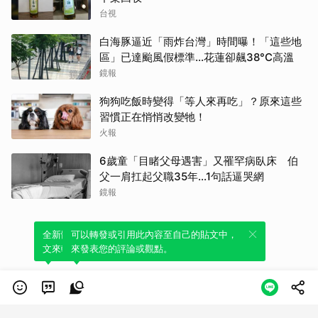
台視
白海豚逼近「雨炸台灣」時間曝！「這些地
區」已達颱風假標準…花蓮卻飆38°C高溫
鏡報
狗狗吃飯時變得「等人來再吃」？原來這些
習慣正在悄悄改變牠！
火報
6歲童「目睹父母遇害」又罹罕病臥床 伯
父一肩扛起父職35年...1句話逼哭網
鏡報
全新體驗！一鍵引用此內容，透過發布貼
可以轉發或引用此內容至自己的貼文中，
文來輕鬆表達個人立場。
來發表您的評論或觀點。
類別