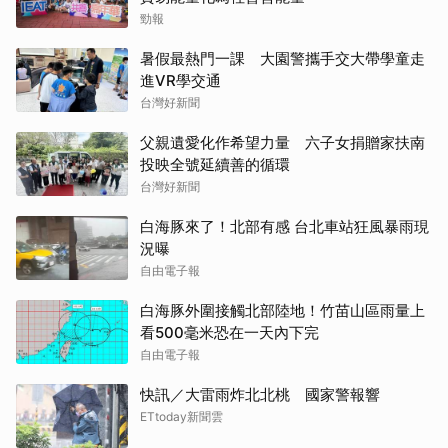
勁報
暑假最熱門一課 大園警攜手交大帶學童走
進VR學交通
台灣好新聞
父親遺愛化作希望力量 六子女捐贈家扶南
投映全號延續善的循環
台灣好新聞
白海豚來了！北部有感 台北車站狂風暴雨現
況曝
自由電子報
白海豚外圍接觸北部陸地！竹苗山區雨量上
看500毫米恐在一天內下完
自由電子報
快訊／大雷雨炸北北桃 國家警報響
ETtoday新聞雲