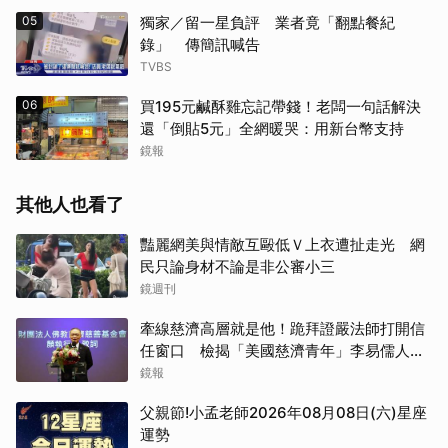
05
獨家／留一星負評 業者竟「翻點餐紀
錄」 傳簡訊喊告
TVBS
06
買195元鹹酥雞忘記帶錢！老闆一句話解決
還「倒貼5元」全網暖哭：用新台幣支持
鏡報
其他人也看了
豔麗網美與情敵互毆低Ｖ上衣遭扯走光 網
民只論身材不論是非公審小三
鏡週刊
牽線慈濟高層就是他！跪拜證嚴法師打開信
任窗口 檢揭「美國慈濟青年」李易儒人脈
網絡
鏡報
父親節!小孟老師2026年08月08日(六)星座
運勢