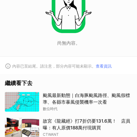
尚無內容。
內容已至結尾。請注意，部分內容可能未顯示。
查看資訊
繼續看下去
颱風最新動態｜白海豚颱風路徑、颱風假標
準、各縣市暴風侵襲機率一次看
數位時代
故宮《龍藏經》打7折仍要131.6萬！ 店員
曝：有人原價188萬付現購買
CTWANT