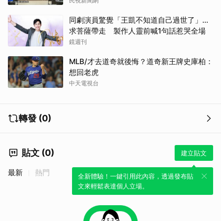
民視新聞網
同劇演員驚覺「王凱不知道自己過世了」...
求菩薩帶走 製作人靈前喊1句話惹哭全場
鏡週刊
MLB/才去道奇就後悔？道奇新王牌史庫柏：
想回老虎
中天電視台
轉發 (0)
貼文 (0)
建立貼文
最新
熱門
全新體驗！一鍵引用此內容，透過發布貼
文來輕鬆表達個人立場。