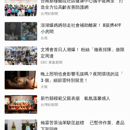
台南新樓醫院社區健康中心攜手復興里 打
造全方位高齡友善防護網
台灣好新聞
澎湖爆媽媽領走社會補助離家！ 8孩擠4坪
小房間
台視
文博會首日人潮爆！ 粉絲「徹夜排隊」搶限
定周邊
EBC 東森新聞
晚上照明也會影響毛孩嗎？夜間環境的這「
3 個」細節需特別留意！
火報
新竹縣模範父親表揚 氣氛溫馨感人
台灣好新聞
翰霖苦茶油苯駢芘超標 已暫停作業、產品
下架回收