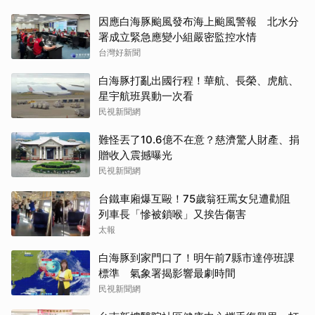
因應白海豚颱風發布海上颱風警報 北水分
署成立緊急應變小組嚴密監控水情
台灣好新聞
白海豚打亂出國行程！華航、長榮、虎航、
星宇航班異動一次看
民視新聞網
難怪丟了10.6億不在意？慈濟驚人財產、捐
贈收入震撼曝光
民視新聞網
台鐵車廂爆互毆！75歲翁狂罵女兒遭勸阻
列車長「慘被鎖喉」又挨告傷害
太報
白海豚到家門口了！明午前7縣市達停班課
標準 氣象署揭影響最劇時間
民視新聞網