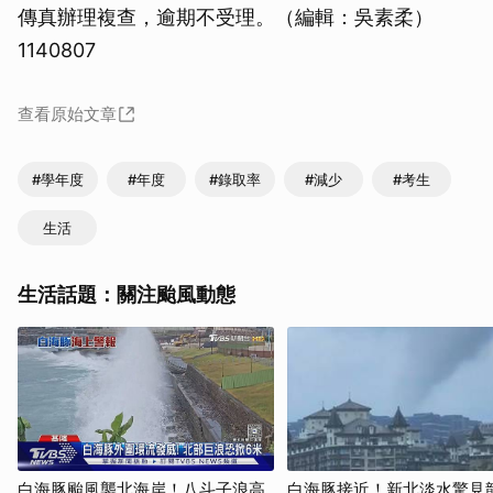
傳真辦理複查，逾期不受理。（編輯：吳素柔）
1140807
查看原始文章
#學年度
#年度
#錄取率
#減少
#考生
生活
生活話題：關注颱風動態
白海豚颱風襲北海岸！八斗子浪高
白海豚接近！新北淡水驚見