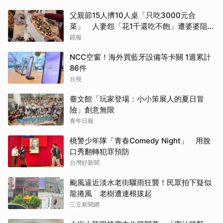
父親節15人擠10人桌「只吃3000元合
菜」 人妻怨「花1千還吃不飽」遭婆婆阻加
菜
鏡報
NCC空窗！海外買藍牙設備等卡關 1週累計
86件
台視
臺文館「玩家登場：小小策展人的夏日冒
險」創意無限
青年日報
桃警少年隊「青春Comedy Night」 用脫
口秀翻轉犯罪預防
台灣好新聞
颱風逼近淡水老街驟雨狂襲！民眾拍下疑似
龍捲風 老樹遭連根拔起
三立新聞網