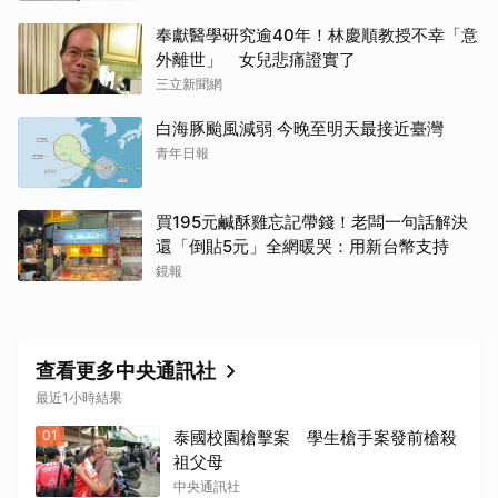
取消
奉獻醫學研究逾40年！林慶順教授不幸「意
外離世」 女兒悲痛證實了
三立新聞網
白海豚颱風減弱 今晚至明天最接近臺灣
青年日報
買195元鹹酥雞忘記帶錢！老闆一句話解決
還「倒貼5元」全網暖哭：用新台幣支持
鏡報
查看更多中央通訊社
最近1小時結果
01
泰國校園槍擊案 學生槍手案發前槍殺
祖父母
中央通訊社