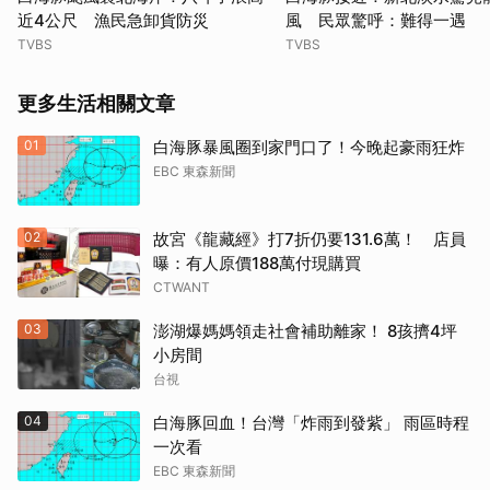
近4公尺 漁民急卸貨防災
風 民眾驚呼：難得一遇
TVBS
TVBS
更多生活相關文章
01
白海豚暴風圈到家門口了！今晚起豪雨狂炸
EBC 東森新聞
02
故宮《龍藏經》打7折仍要131.6萬！ 店員
曝：有人原價188萬付現購買
CTWANT
03
澎湖爆媽媽領走社會補助離家！ 8孩擠4坪
小房間
台視
04
白海豚回血！台灣「炸雨到發紫」 雨區時程
一次看
EBC 東森新聞