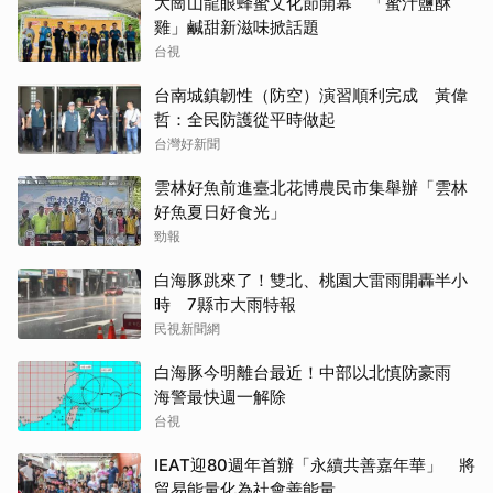
大崗山龍眼蜂蜜文化節開幕 「蜜汁鹽酥
雞」鹹甜新滋味掀話題
台視
台南城鎮韌性（防空）演習順利完成 黃偉
哲：全民防護從平時做起
台灣好新聞
雲林好魚前進臺北花博農民市集舉辦「雲林
好魚夏日好食光」
勁報
白海豚跳來了！雙北、桃園大雷雨開轟半小
時 7縣市大雨特報
民視新聞網
白海豚今明離台最近！中部以北慎防豪雨
海警最快週一解除
台視
IEAT迎80週年首辦「永續共善嘉年華」 將
貿易能量化為社會善能量