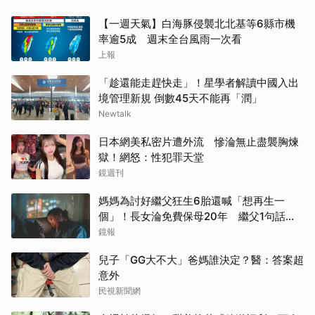
【一週天氣】白海豚侵襲北北基等6縣市機
率逾5成 週末全台風雨一次看
上報
「趁還能走趕快走」！星學者解讀中國入出
境管理新規 倒數45天不能再「潤」
Newtalk
日本網美私密片遭外流 慘淪無止盡襲胸煉
獄！網怒：性犯罪天堂
鏡週刊
媽媽為討好繼父狂生6胎還喊「想再生一
個」！長女淪免費保母20年 繼父1句話嚇
到逃家
鏡報
兒子「GG大不大」爸媽誰決定？醫：答案超
意外
民視新聞網