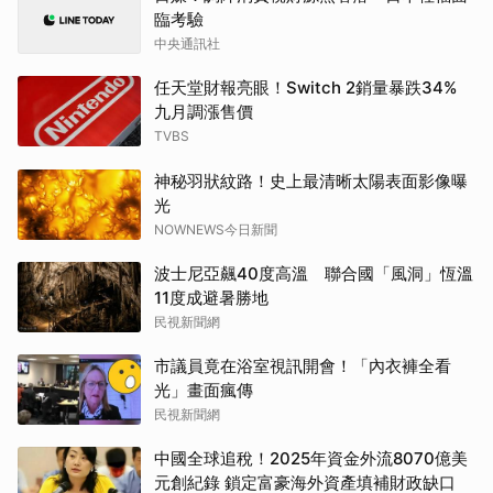
臨考驗
中央通訊社
任天堂財報亮眼！Switch 2銷量暴跌34%
九月調漲售價
TVBS
神秘羽狀紋路！史上最清晰太陽表面影像曝
光
NOWNEWS今日新聞
波士尼亞飆40度高溫 聯合國「風洞」恆溫
11度成避暑勝地
民視新聞網
市議員竟在浴室視訊開會！「內衣褲全看
光」畫面瘋傳
民視新聞網
中國全球追稅！2025年資金外流8070億美
元創紀錄 鎖定富豪海外資產填補財政缺口