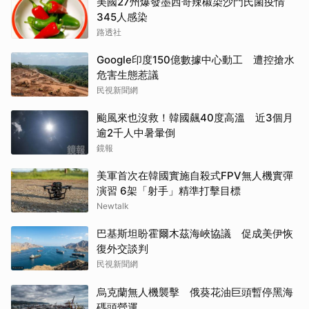
美國27州爆發墨西哥辣椒染沙門氏菌疫情
345人感染
路透社
Google印度150億數據中心動工 遭控搶水
危害生態惹議
民視新聞網
颱風來也沒救！韓國飆40度高溫 近3個月
逾2千人中暑暈倒
鏡報
美軍首次在韓國實施自殺式FPV無人機實彈
演習 6架「射手」精準打擊目標
Newtalk
巴基斯坦盼霍爾木茲海峽協議 促成美伊恢
復外交談判
民視新聞網
烏克蘭無人機襲擊 俄葵花油巨頭暫停黑海
碼頭營運