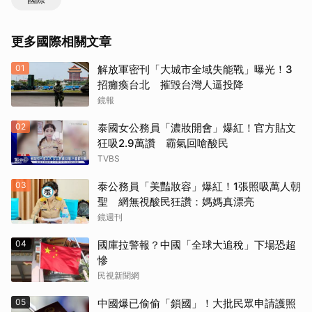
更多國際相關文章
01
解放軍密刊「大城市全域失能戰」曝光！3
招癱瘓台北 摧毀台灣人逼投降
鏡報
02
泰國女公務員「濃妝開會」爆紅！官方貼文
狂吸2.9萬讚 霸氣回嗆酸民
TVBS
03
泰公務員「美豔妝容」爆紅！1張照吸萬人朝
聖 網無視酸民狂讚：媽媽真漂亮
鏡週刊
04
國庫拉警報？中國「全球大追稅」下場恐超
慘
民視新聞網
05
中國爆已偷偷「鎖國」！大批民眾申請護照