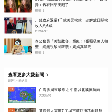
捲＋舊衣回穿美翻了
鏡週刊
川普政府退還1千億美元稅款 占解放日關稅
收入約6成
CTWANT
泰公務員「美豔妝容」爆紅！1張照吸萬人朝
聖 網無視酸民狂讚：媽媽真漂亮
鏡週刊
查看更多大愛新聞
最近1小時結果
01
白海豚周末最靠近 中部以北戒慎防雨
大愛新聞
02
遭遇最大震度7 宇城市商店街路面龜裂