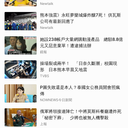
Newtalk
熊本強震》永旺夢樂城爆炸釀7死！ 供瓦斯
公司有最新回應了
Newtalk
她設238帳戶大量網購動漫產品 總額8.8億
元又惡意棄單！遭逮捕法辦
鏡報
操場裂成兩半！ 「日奈久斷層」校園現
形 日本熊本早晨又地震
TVBS
P圖失敗還是本人？泰國女公務員開會照瘋
傳
NOWNEWS今日新聞
俄軍將領接連陣亡！中將莫斯科餐廳遭炸死
「秘密下葬」 少將也被無人機擊殺
上報