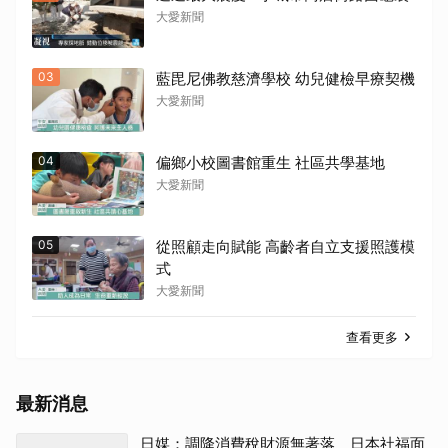
大愛新聞
03
藍毘尼佛教慈濟學校 幼兒健檢早療契機
大愛新聞
04
偏鄉小校圖書館重生 社區共學基地
大愛新聞
05
從照顧走向賦能 高齡者自立支援照護模
式
大愛新聞
查看更多
最新消息
日媒：調降消費稅財源無著落 日本社福面