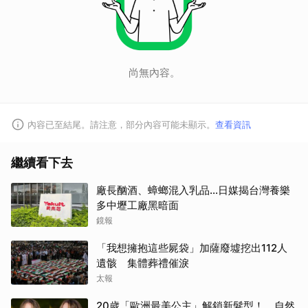
尚無內容。
內容已至結尾。請注意，部分內容可能未顯示。
查看資訊
繼續看下去
廠長酗酒、蟑螂混入乳品...日媒揭台灣養樂
多中壢工廠黑暗面
鏡報
「我想擁抱這些屍袋」加薩廢墟挖出112人
遺骸 集體葬禮催淚
太報
取消
20歲「歐洲最美公主」解鎖新髮型！ 自然