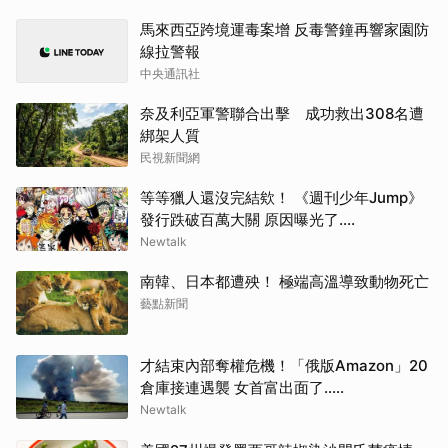
馬來西亞跨境運毒案增 反毒警鐘再響家園防
線拉警報
中央通訊社
奈及利亞軍警聯合出擊 成功救出308名遭
綁架人質
民視新聞網
等等獵人還沒完結欸！ 《週刊少年Jump》
發行跌破百萬大關 原因曝光了....
Newtalk
南韓、日本都遭殃！ 極端高溫導致動物死亡
藝點新聞
才結束內部奪權危機！「俄版Amazon」20
倉庫接連遇襲 女首富出面了.....
Newtalk