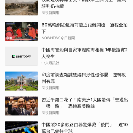
談判仍持續
民視新聞網
60萬粉網紅鏡頭前遭近距離開槍 過程全拍
下
NOWNEWS今日新聞
中國海警船與自家軍艦南海相撞 1年後證實2
人喪生
中央通訊社
印度前調查雜誌總編輯涉性侵部屬 逆轉改
判有罪
民視新聞網
習近平錢白花了！南美洲1大國驚傳「想退出
一帶一路」 恐轉親美路線
民視新聞網
中國製20多款路由器驚爆藏「後門」 逾10
萬台已銷往全球