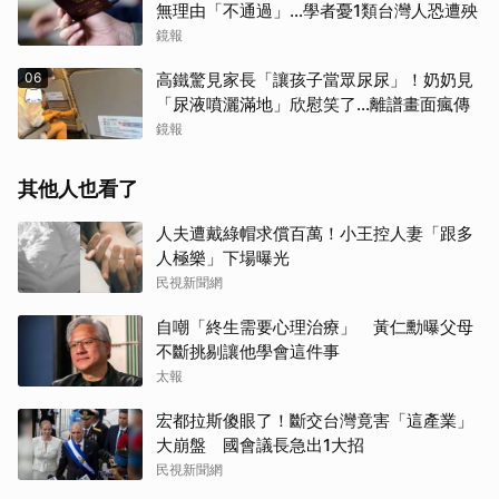
無理由「不通過」...學者憂1類台灣人恐遭殃
鏡報
06
高鐵驚見家長「讓孩子當眾尿尿」！奶奶見
「尿液噴灑滿地」欣慰笑了…離譜畫面瘋傳
鏡報
其他人也看了
人夫遭戴綠帽求償百萬！小王控人妻「跟多
人極樂」下場曝光
民視新聞網
自嘲「終生需要心理治療」 黃仁勳曝父母
不斷挑剔讓他學會這件事
太報
宏都拉斯傻眼了！斷交台灣竟害「這產業」
大崩盤 國會議長急出1大招
民視新聞網