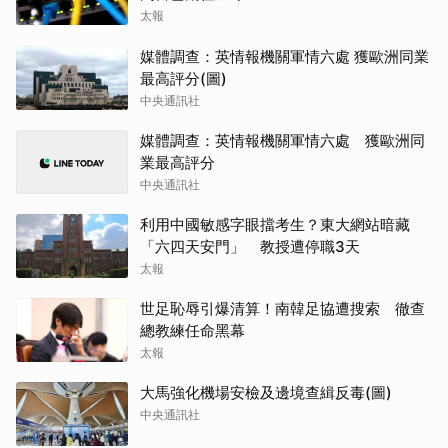
太報
媒體調查：英情報機關軍情六處 獲歐洲同業
最高評分(圖)
中央通訊社
媒體調查：英情報機關軍情六處 獲歐洲同
業最高評分
中央通訊社
利用中國敏感字眼擋考生？東大網站暗藏
「六四天安門」 教授遭停職3天
太報
世足恥辱引爆清算！南韓足協遭搜索 徹查
總教練任命黑幕
太報
大馬強化機場安檢及邊境查緝反毒(圖)
中央通訊社