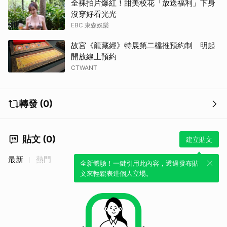
全裸拍片爆紅！甜美校花「放送福利」下身
沒穿好看光光
EBC 東森娛樂
故宮《龍藏經》特展第二檔推預約制 明起
開放線上預約
CTWANT
轉發 (0)
貼文 (0)
建立貼文
最新
熱門
全新體驗！一鍵引用此內容，透過發布貼
文來輕鬆表達個人立場。