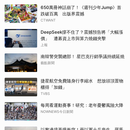
650萬冊神話崩了！《週刊少年Jump》首
跌破百萬 出版界震撼
CTWANT
DeepSeek撐不住了？震撼預告將「大幅漲
價」 遭募資上市與算力燒錢夾擊
上報
南韓警突襲總部！ 星巴克行銷爭議持續延燒
藝點新聞
捷星航空免費隨身行李縮水 想放頭頂置物
櫃得「加錢」
TVBS
每周看運動賽事！研究：老年憂鬱風險大降
NOWNEWS今日新聞
以黎邊境再爆衝突！兩以軍士兵喪生 羅馬