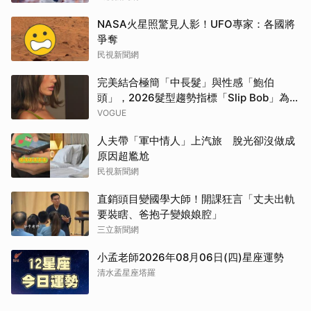
NASA火星照驚見人影！UFO專家：各國將
爭奪
民視新聞網
完美結合極簡「中長髮」與性感「鮑伯
頭」，2026髮型趨勢指標「Slip Bob」為何
自帶90年代超模氣場？
VOGUE
人夫帶「軍中情人」上汽旅 脫光卻沒做成
原因超尷尬
民視新聞網
直銷頭目變國學大師！開課狂言「丈夫出軌
要裝瞎、爸抱子變娘娘腔」
三立新聞網
小孟老師2026年08月06日(四)星座運勢
清水孟星座塔羅