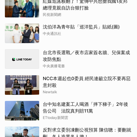
紅媒造謠糗翻了！驚傳中共想搶我國1友邦
總理竟親自訪台狠打臉
民視新聞網
沈伯洋為青年貼「巡洋監兵」貼紙(圖)
中央通訊社
台北市長選戰／夜市店家簽名牆、兒保案成
攻防焦點
中央廣播電臺
NCC本週起也0委員 經民連籲立院不要再惡
意封殺
Newtalk
台中知名建案工人喝酒「摔下梯子」2年後
告公司 法院真判賠11萬
ETtoday新聞雲
反對求立委別凍刪公視預算 陳信聰：要刪就
刪，各人造業各人擔！