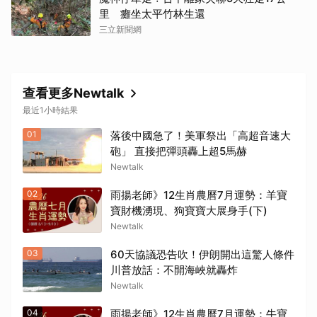
里 癱坐太平竹林生還
三立新聞網
查看更多Newtalk
最近1小時結果
01
落後中國急了！美軍祭出「高超音速大
砲」 直接把彈頭轟上超5馬赫
Newtalk
02
雨揚老師》12生肖農曆7月運勢：羊寶
寶財機湧現、狗寶寶大展身手(下)
Newtalk
03
60天協議恐告吹！伊朗開出這驚人條件
川普放話：不開海峽就轟炸
Newtalk
04
雨揚老師》12生肖農曆7月運勢：牛寶