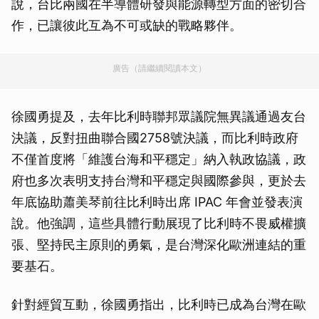
說，台比兩國在半導體研發與能源轉型方面的密切合
作，已讓彼此互為不可或缺的戰略夥伴。
廣告（請繼續閱讀本文）
徐國勇提及，去年比利時聯邦眾議院無異議通過友台
決議，反對扭曲聯合國2758號決議，而比利時政府
不僅首度將「維護台海和平穩定」納入執政協議，政
府也多次表明支持台灣和平穩定與國際參與，更於去
年底協助蕭美琴前往比利時出席 IPAC 年會並發表演
說。他強調，這些具體行動展現了比利時不畏威權擴
張、堅持民主原則的勇氣，是台灣深化歐洲連結的重
要基石。
針對經貿互動，徐國勇指出，比利時已成為台灣在歐