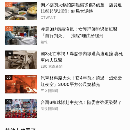
02
獨／德朗火鍋招牌雞湯燙傷3歲童 店員違
規卻起訴老闆！結局大逆轉
CTWANT
03
凌晨3點病患沒氣！女護理師跳過值班醫
「自行判死」 法院1理由給緩刑
鏡報
04
國3死亡車禍！爆胎停內線遭高速追撞 妻死
車內夫送醫
EBC 東森新聞
05
汽車材料廠大火！它4年前才燒過「烈焰染
紅夜空」3000平方公尺燒精光
三立新聞網
06
台灣6棒球隊赴中交流！陸委會強硬發聲了
民視新聞網