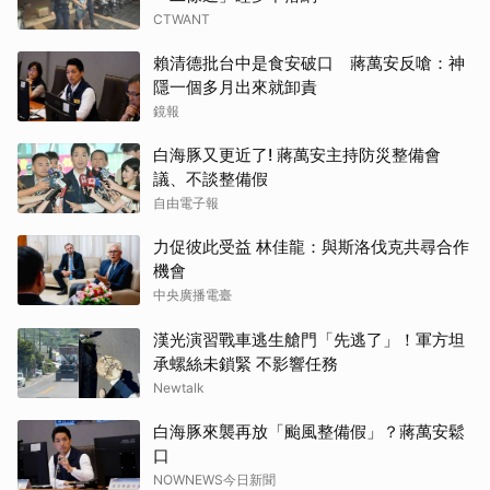
CTWANT
賴清德批台中是食安破口 蔣萬安反嗆：神
隱一個多月出來就卸責
鏡報
白海豚又更近了! 蔣萬安主持防災整備會
議、不談整備假
自由電子報
力促彼此受益 林佳龍：與斯洛伐克共尋合作
機會
中央廣播電臺
漢光演習戰車逃生艙門「先逃了」！軍方坦
承螺絲未鎖緊 不影響任務
Newtalk
白海豚來襲再放「颱風整備假」？蔣萬安鬆
口
NOWNEWS今日新聞