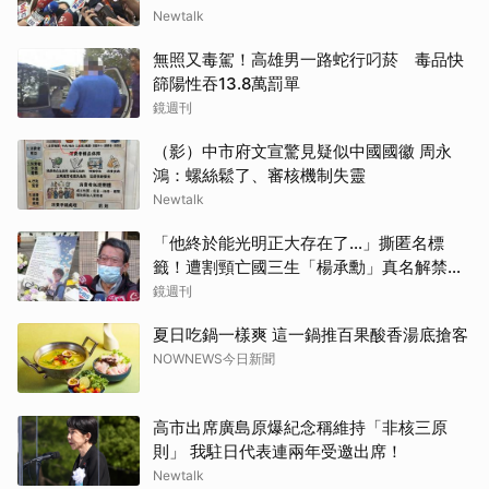
Newtalk
無照又毒駕！高雄男一路蛇行叼菸 毒品快
篩陽性吞13.8萬罰單
鏡週刊
（影）中市府文宣驚見疑似中國國徽 周永
鴻：螺絲鬆了、審核機制失靈
Newtalk
「他終於能光明正大存在了...」撕匿名標
籤！遭割頸亡國三生「楊承勳」真名解禁
乾妹法庭抗辯引眾怒
鏡週刊
夏日吃鍋一樣爽 這一鍋推百果酸香湯底搶客
NOWNEWS今日新聞
高市出席廣島原爆紀念稱維持「非核三原
則」 我駐日代表連兩年受邀出席！
Newtalk