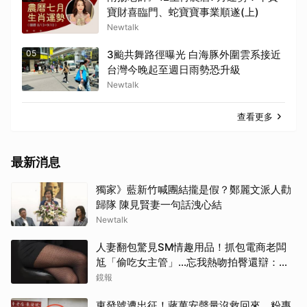
寶財喜臨門、蛇寶寶事業順遂(上)
Newtalk
05
3颱共舞路徑曝光 白海豚外圍雲系接近
台灣今晚起至週日雨勢恐升級
Newtalk
查看更多
最新消息
獨家》藍新竹喊團結攏是假？鄭麗文派人勸
歸隊 陳見賢妻一句話洩心結
Newtalk
人妻翻包驚見SM情趣用品！抓包電商老闆
尪「偷吃女主管」…忘我熱吻拍臀還辯：只
是朋友
鏡報
東發號遭出征！蔣萬安聲量沒救回來 粉專