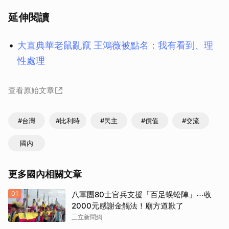
延伸閱讀
大直典華老鼠亂竄 王鴻薇被點名：我有看到、理
性處理
查看原始文章
#台灣
#比利時
#民主
#價值
#交流
國內
更多國內相關文章
01
八軍團80士官兵支援「百足蜈蚣陣」⋯收
2000元感謝金觸法！廟方道歉了
三立新聞網