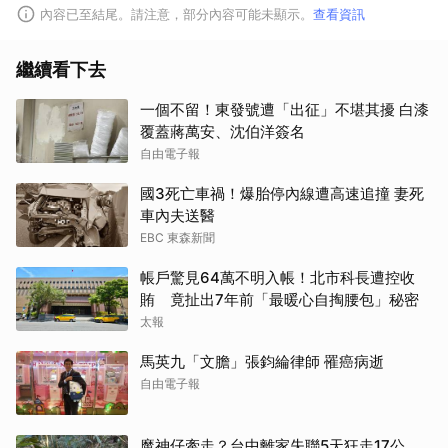
內容已至結尾。請注意，部分內容可能未顯示。
查看資訊
繼續看下去
取消
一個不留！東發號遭「出征」不堪其擾 白漆
覆蓋蔣萬安、沈伯洋簽名
自由電子報
國3死亡車禍！爆胎停內線遭高速追撞 妻死
車內夫送醫
EBC 東森新聞
帳戶驚見64萬不明入帳！北市科長遭控收
賄 竟扯出7年前「最暖心自掏腰包」秘密
太報
馬英九「文膽」張鈞綸律師 罹癌病逝
自由電子報
魔神仔牽走？台中離家失聯5天狂走17公