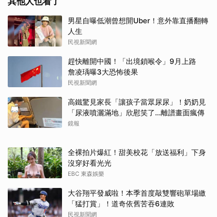
其他人也看了
男星自曝低潮曾想開Uber！意外靠直播翻轉
人生
民視新聞網
趕快離開中國！「出境鎖喉令」9月上路
詹凌瑀曝3大恐怖後果
民視新聞網
高鐵驚見家長「讓孩子當眾尿尿」！奶奶見
「尿液噴灑滿地」欣慰笑了…離譜畫面瘋傳
鏡報
全裸拍片爆紅！甜美校花「放送福利」下身
沒穿好看光光
EBC 東森娛樂
大谷翔平發威啦！本季首度敲雙響砲單場繳
「猛打賞」！道奇依舊苦吞6連敗
民視新聞網