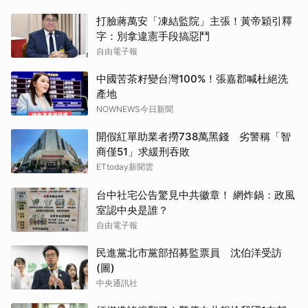
打臉蔣萬安「凍結監院」主張！黃帝穎引釋
字：別拿違憲手段搞惡鬥
自由電子報
中國苦茶籽變台灣100%！張嘉郡喊杜絕洗
產地
NOWNEWS今日新聞
開假紅單助業者撈738萬黑錢 劣警稱「智
商僅51」求緩刑吞敗
ETtoday新聞雲
台中社宅公告驚見中共徽章！ 網炸鍋：政風
室認中央是誰？
自由電子報
民進黨北市黨部招募監票員 沈伯洋受訪
(圖)
中央通訊社