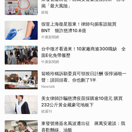
揭「最大風險」
鏡報
假冒上海復星股東！律師勾掮客誆能買
BNT 狠詐慈濟10.6億
中廣新聞網
台中徵才看過來！10家廠商逾300職缺 全
面E化免帶履歷
中廣新聞網
翁曉玲稱訴願委員可領按日計酬 張惇涵啪一
聲：請回頭看、你也刪了1半
Newtalk
美女律師詐騙慈濟疫苗採購逾10億元 購買
232公斤黃金藏豪宅地板下
鏡週刊
東發號捲簽名風波遭出征 蔣萬安避談：我
喜歡麵線、油飯