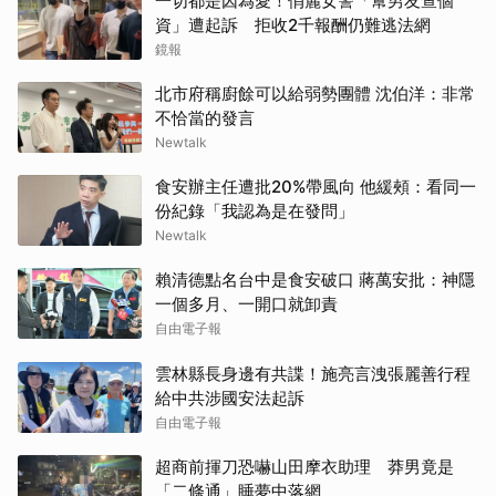
一切都是因為愛！俏麗女警「幫男友查個
資」遭起訴 拒收2千報酬仍難逃法網
鏡報
北市府稱廚餘可以給弱勢團體 沈伯洋：非常
不恰當的發言
Newtalk
食安辦主任遭批20%帶風向 他緩頰：看同一
份紀錄「我認為是在發問」
Newtalk
賴清德點名台中是食安破口 蔣萬安批：神隱
一個多月、一開口就卸責
自由電子報
雲林縣長身邊有共諜！施亮言洩張麗善行程
給中共涉國安法起訴
自由電子報
超商前揮刀恐嚇山田摩衣助理 莽男竟是
「二條通」睡夢中落網