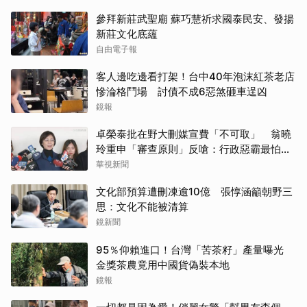
參拜新莊武聖廟 蘇巧慧祈求國泰民安、發揚
新莊文化底蘊
自由電子報
客人邊吃邊看打架！台中40年泡沫紅茶老店
慘淪格鬥場 討債不成6惡煞砸車逞凶
鏡報
卓榮泰批在野大刪媒宣費「不可取」 翁曉
玲重申「審查原則」反嗆：行政惡霸最怕沒
錢用
華視新聞
文化部預算遭刪凍逾10億 張惇涵籲朝野三
思：文化不能被清算
鏡新聞
95％仰賴進口！台灣「苦茶籽」產量曝光
金獎茶農竟用中國貨偽裝本地
鏡報