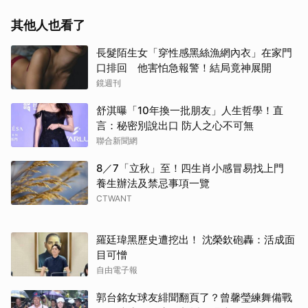
其他人也看了
長髮陌生女「穿性感黑絲漁網內衣」在家門
口排回 他害怕急報警！結局竟神展開
鏡週刊
舒淇曝「10年換一批朋友」人生哲學！直
言：秘密別說出口 防人之心不可無
聯合新聞網
8／7「立秋」至！四生肖小感冒易找上門
養生辦法及禁忌事項一覽
CTWANT
羅廷瑋黑歷史遭挖出！ 沈榮欽砲轟：活成面
目可憎
自由電子報
郭台銘女球友緋聞翻頁了？曾馨瑩練舞備戰