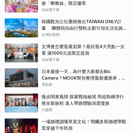
搶「啾啾妹」限定徽章
自由電子報
韓國觀光公社重磅推出TAIWAN ONLY計
畫 團體與自由行雙軌企劃引領生活化旅遊
新風潮
台灣好新聞
文博會怎麼逛最划算？最好逛4大亮點一次
看 滿1000元送限定提袋
自由電子報
日本最後一天，為什麼大家都去Bic
Camera？MOOK幫你整理最新優惠券，行
前趕快存手機，結帳直接用，最高省10%
景點家
慢步閩東風情 探索戰地秘境 馬祖島嶼淨行
推全新旅程 達人帶路體驗深度慢旅
大媒體
一場婚禮讀懂草原文化！鄂爾多斯婚禮帶觀
眾穿越千年民俗