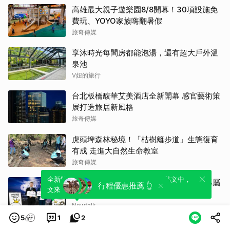
高雄最大親子遊樂園8/8開幕！30項設施免
費玩、YOYO家族嗨翻暑假
旅奇傳媒
享沐時光每間房都能泡湯，還有超大戶外溫
泉池
V妞的旅行
台北板橋馥華艾美酒店全新開幕 感官藝術策
展打造旅居新風格
旅奇傳媒
虎頭埤森林秘境！「枯樹籬步道」生態復育
有成 走進大自然生命教室
旅奇傳媒
全新體驗！一鍵引用此內容，透過發布貼
可以轉發或引用此內容至自己的貼文中，
與陸奧市啟動景點互惠 高雄市民赴日享專屬
行程優惠推薦 👆
文來輕鬆表達個人立場。
來發表您的評論或觀點。
小禮與旅遊優惠
Newtalk
5
1
2
一趟旅程、雙重享受！9月住宿合歡山 順遊