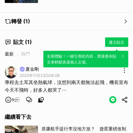
轉發 (1)
貼文 (1)
建立貼文
最新
熱門
全新體驗！一鍵引用此內容，透過發布貼
文來輕鬆表達個人立場。
夏金剛
2025年11月23日08:08
專程去土耳其坐熱氣球，沒想到兩天都無法起飛，機長宣布
今天不飛時，好多人都哭了⋯
1
繼續看下去
搭廉航手提行李沒地方放？ 捷星重磅改制