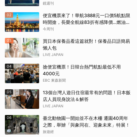
鏡週刊
02
便宜機票來了！華航3888元一口價5航點限
時開搶，長榮全航線83折有感降價…燃油稅
8/9調漲早買早省
今周刊
03
買日本保養品看這篇就對！保養品日語簡易
懶人包
LIVE JAPAN
04
搶便宜機票！日韓台熱門航點最低不用
4000元
EBC 東森新聞
05
13個台灣人遊日住宿最常有的問題！日本飯
店人員現身說法＆解答
LIVE JAPAN
06
臺北動物園一開始並不在木柵 遷園40周年
之際，舉辧「與象同在、迎象未來」特展！
旅遊經