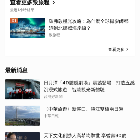
查看更多致旅程
最近1小時結果
01
羅弗敦極光攻略：為什麼全球攝影師都
追到北挪威海岸線？
致旅程
查看更多
最新消息
日月潭「4D體感劇場」震撼登場 打造五感
沉浸式旅遊 智慧觀光新體驗
台灣好新聞
〈中華旅遊〉新溪口、淡江雙橋兩日遊
中華日報
天下文化創辦人高希均辭世 享耆壽90歲