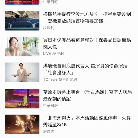
中華日報
搭廉航手提行李沒地方放？ 捷星重磅改制
「登機箱放頭頂置物箱要加錢」
鏡週刊
買日本保養品看這篇就對！保養品日語簡易
懶人包
LIVE JAPAN
洪毓璟自封底層代言人 當演員的使命演活
「社會邊緣人」
TCnews 慈善新聞網
草原史詩躍上舞台 《千古馬頌》寫下人與馬
最深刻的情誼
中華日報
「北海潮與火」本周活動因颱風停辦 火舞
秀延至8/16
旅遊雲