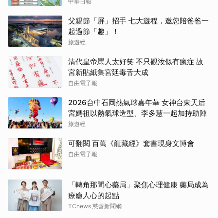
中華日報
父親節「屏」招手 七大遊程，邀您陪爸爸一
起過節「趣」！
旅遊經
清代皇帝罵人太好笑 不只觀汝似有瘋症 故
宮新貼紙集宮廷毒舌大成
自由電子報
2026台中石岡熱氣球嘉年華 女神台東天后
宮媽祖以熱氣球造型、李多慧一起加持助陣
旅遊經
可翻閱 百萬《龍藏經》套書現身文博會
自由電子報
「轉角那間心藥局」聚焦心理健康 藥局成為
療癒人心的起點
TCnews 慈善新聞網