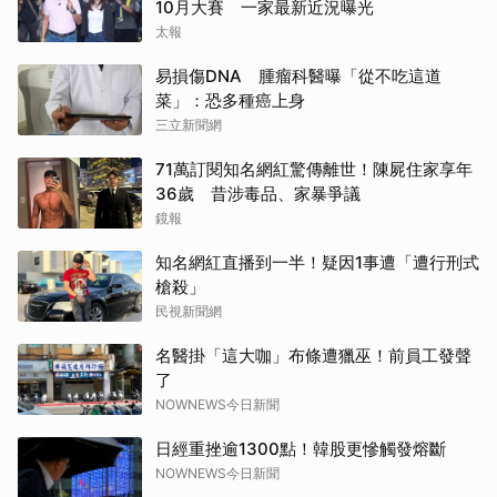
10月大賽 一家最新近況曝光
太報
易損傷DNA 腫瘤科醫曝「從不吃這道
菜」：恐多種癌上身
三立新聞網
71萬訂閱知名網紅驚傳離世！陳屍住家享年
36歲 昔涉毒品、家暴爭議
鏡報
知名網紅直播到一半！疑因1事遭「遭行刑式
槍殺」
民視新聞網
名醫掛「這大咖」布條遭獵巫！前員工發聲
了
NOWNEWS今日新聞
日經重挫逾1300點！韓股更慘觸發熔斷
NOWNEWS今日新聞