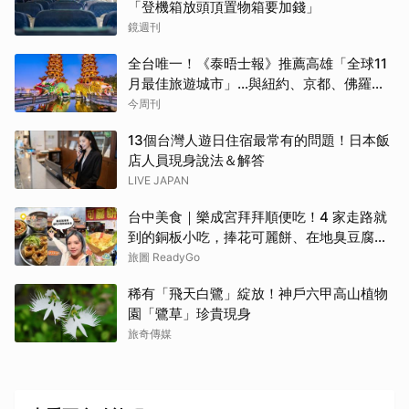
「登機箱放頭頂置物箱要加錢」
鏡週刊
全台唯一！《泰晤士報》推薦高雄「全球11
月最佳旅遊城市」…與紐約、京都、佛羅倫
斯共同入榜，理由曝光
今周刊
13個台灣人遊日住宿最常有的問題！日本飯
店人員現身說法＆解答
LIVE JAPAN
台中美食｜樂成宮拜拜順便吃！4 家走路就
到的銅板小吃，捧花可麗餅、在地臭豆腐、
烤甜甜圈一次收
旅圖 ReadyGo
稀有「飛天白鷺」綻放！神戶六甲高山植物
園「鷺草」珍貴現身
旅奇傳媒