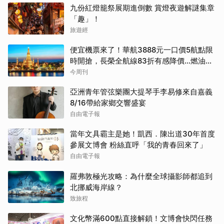
九份紅燈籠祭展期進倒數 賞燈夜遊解謎集章
「趣」！
旅遊經
便宜機票來了！華航3888元一口價5航點限
時開搶，長榮全航線83折有感降價…燃油稅
8/9調漲早買早省
今周刊
亞洲青年管弦樂團大提琴手李易修來自嘉義
8/16帶給家鄉交響盛宴
自由電子報
當年文具霸主是她！凱西．陳出道30年首度
參展文博會 粉絲直呼「我的青春回來了」
自由電子報
羅弗敦極光攻略：為什麼全球攝影師都追到
北挪威海岸線？
致旅程
文化幣滿600點直接解鎖！文博會快閃任務