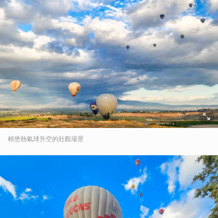
棉堡熱氣球升空的壯觀場景