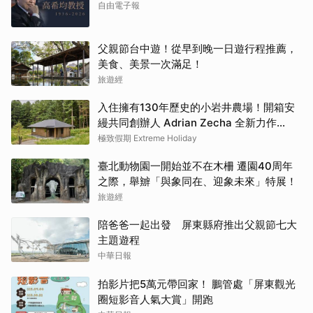
自由電子報
父親節台中遊！從早到晚一日遊行程推薦，
美食、美景一次滿足！
旅遊經
入住擁有130年歷史的小岩井農場！開箱安
縵共同創辦人 Adrian Zecha 全新力作
「AZUMA FARM KOIWAI」體驗最高級的
極致假期 Extreme Holiday
奢華
臺北動物園一開始並不在木柵 遷園40周年
之際，舉辧「與象同在、迎象未來」特展！
旅遊經
陪爸爸一起出發 屏東縣府推出父親節七大
主題遊程
中華日報
拍影片把5萬元帶回家！ 鵬管處「屏東觀光
圈短影音人氣大賞」開跑