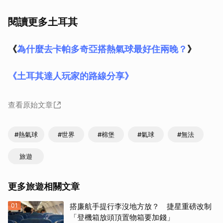
閱讀更多土耳其
《
為什麼去卡帕多奇亞搭熱氣球最好住兩晚？
》
《土耳其達人玩家的路線分享》
查看原始文章
#熱氣球
#世界
#棉堡
#氣球
#無法
旅遊
更多旅遊相關文章
01
搭廉航手提行李沒地方放？ 捷星重磅改制
「登機箱放頭頂置物箱要加錢」