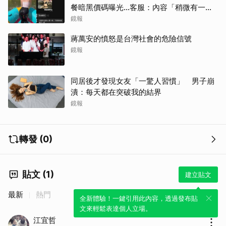
餐暗黑價碼曝光…客服：內容「稍微有一點
尺度」
鏡報
蔣萬安的憤怒是台灣社會的危險信號
鏡報
同居後才發現女友「一驚人習慣」 男子崩
潰：每天都在突破我的結界
鏡報
轉發 (0)
貼文 (1)
建立貼文
最新
熱門
全新體驗！一鍵引用此內容，透過發布貼
文來輕鬆表達個人立場。
江宜哲