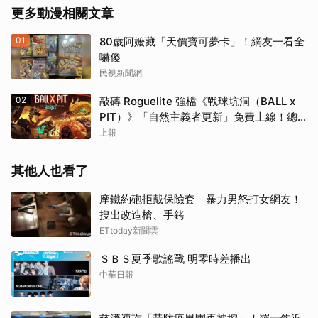
更多動漫相關文章
01
80歲阿嬤藏「天價寶可夢卡」！網友一看全
嚇傻
民視新聞網
02
敲磚 Roguelite 強檔《戰球坑洞（BALL x
PIT）》「自然主義者更新」免費上線！總
銷量突破 200 萬份，遊戲史低 66 折熱銷中
上報
其他人也看了
摩鐵約砲拒戴保險套 暴力男怒打女網友！
搜出改造槍、手銬
ETtoday新聞雲
ＳＢＳ夏季歌謠戰 明零時差播出
中華日報