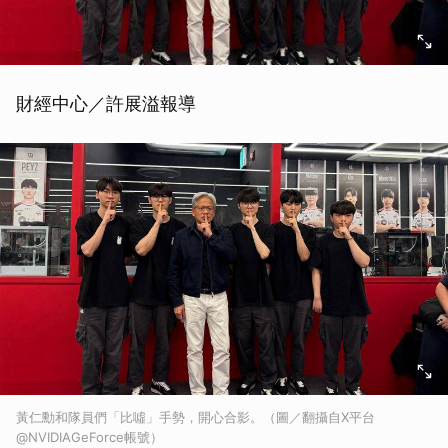
財經中心／許展溢報導
黃仁勳和隊員們「比噓」手勢，開心合影。（圖／翻攝自X平台
@NVIDIAGeForce帳號）