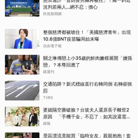
慈濟遭詐「昔防疫男團再被挖」！羅一鈞近
況判若兩人…網不忍：擔心
民視新聞網
整個慈濟都被唬住！「美國慈濟青年」出現
10.6億BNT疫苗騙局始末曝
自由電子報
關之琳傳戀上小35歲的鮮肉嫩模展開「嬤孫
戀」？本尊回應了
鏡週刊
交通陷阱？新式標線直行右轉同側 右轉卻挨
罰
TVBS
婆媳隔空撕破臉？台玻夫人還原長子離世2
原因 「手機千金」不忍了：如其說還需要
離開嗎？
鏡報
景區漂流竟能買「臨時女友」親親抱抱！套