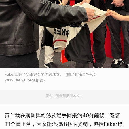
Faker回贈了親筆簽名的周邊球衣。（圖／翻攝自X平台
@NVIDIAGeForce帳號）
廣告（請繼續閱讀本文）
黃仁勳在網咖與粉絲及選手同樂約40分鐘後，邀請
T1全員上台，大家輪流擺出招牌姿勢，包括Faker標