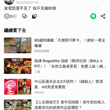
06月06日01:16
連電競選手見了 就不見癩蛤蟆
2
繼續看下去
80歲阿嬤藏「天價寶可夢卡」！網友一看全
嚇傻
民視新聞網
敲磚 Roguelite 強檔《戰球坑洞（BALL x
PIT）》「自然主義者更新」免費上線！總
銷量突破 200 萬份，遊戲史低 66 折熱銷中
上報
中山區週末必去2大快閃！《鏈鋸人》蕾潔
篇、m2美度免費逛
Styletc
【人生開箱📦】童年回憶殺！當年把你推入
漫畫深坑的經典作品是哪部？