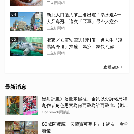
三立新聞網
04
新北人口遷入前三名出爐！淡水逾4千
人又奪冠 這次「亞軍」最令人意外
三立新聞網
05
獨家／女駕駛肇逃1死1傷！男大生「凌
晨跑外送」挨撞 媽淚：家快瓦解
三立新聞網
查看更多
最新消息
漫射計畫》漫畫家鐵柱、金鼠以史詩格局和
創作者角色思索為何而戰為誰而戰 ft.【燃燒
熾烈鬥魂】延伸書單
Openbook閱讀誌
80歲阿嬤藏「天價寶可夢卡」！網友一看全
嚇傻