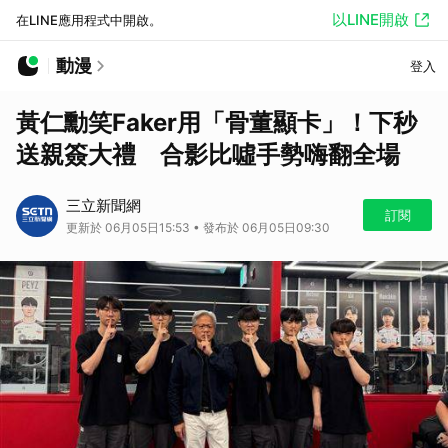
以LINE開啟
在LINE應用程式中開啟。
動漫
登入
黃仁勳笑Faker用「骨董顯卡」！下秒
送親簽大禮 合影比噓手勢嗨翻全場
三立新聞網
訂閱
更新於 06月05日15:53 • 發布於 06月05日09:30