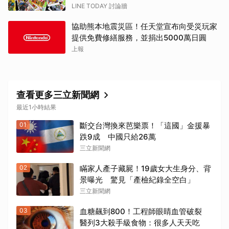
LINE TODAY 討論牆
協助熊本地震災區！任天堂宣布向受災玩家
提供免費修繕服務，並捐出5000萬日圓
上報
查看更多三立新聞網
最近1小時結果
01
斷交台灣換來芭樂票！「這國」金援暴
跌9成 中國只給26萬
三立新聞網
02
瞞家人產子藏屍！19歲女大生身分、背
景曝光 驚見「產檢紀錄全空白」
三立新聞網
03
血糖飆到800！工程師眼睛血管破裂
醫列3大殺手級食物：很多人天天吃