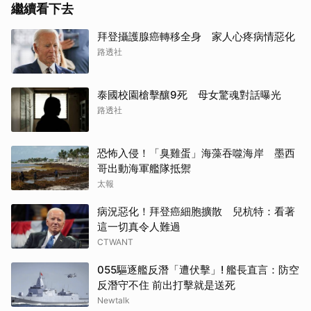
繼續看下去
拜登攝護腺癌轉移全身 家人心疼病情惡化
路透社
泰國校園槍擊釀9死 母女驚魂對話曝光
路透社
恐怖入侵！「臭雞蛋」海藻吞噬海岸 墨西
哥出動海軍艦隊抵禦
太報
病況惡化！拜登癌細胞擴散 兒杭特：看著
這一切真令人難過
CTWANT
055驅逐艦反潛「遭伏擊」! 艦長直言：防空
反潛守不住 前出打擊就是送死
Newtalk