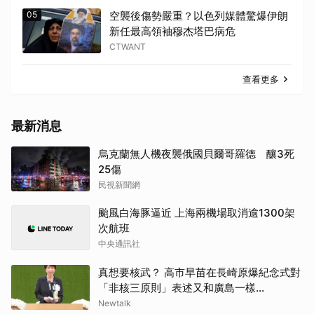
05
空襲後傷勢嚴重？以色列媒體驚爆伊朗
新任最高領袖穆杰塔巴病危
CTWANT
查看更多
最新消息
烏克蘭無人機夜襲俄國貝爾哥羅德 釀3死
25傷
民視新聞網
颱風白海豚逼近 上海兩機場取消逾1300架
次航班
中央通訊社
真想要核武？ 高市早苗在長崎原爆紀念式對
「非核三原則」表述又和廣島一樣...
Newtalk