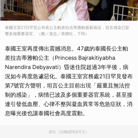
泰國王室21日罕見公布長公主帕差拉吉蒂雅帕最新病況，坦言感染已影
響多個重要器官。（圖／達志／美聯社，下同）
泰國王室再度傳出震撼消息。47歲的泰國長公主帕
差拉吉蒂雅帕公主（Princess Bajrakitiyabha
Narendira Debyavati）昏迷住院超過3年半後，病
況如今再度急遽惡化。泰國王室宮務處21日罕見發布
第7號官方聲明，坦言公主目前出現「嚴重且無法控
制的感染」，病情已波及多個重要器官系統，甚至接
連引發低血壓、心律不整與凝血異常等危急症狀，消
息曝光後也讓泰國社會高度震動。
廣告（請繼續閱讀本文）