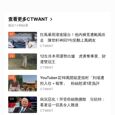
查看更多CTWANT
最近1小時結果
01
狂風暴雨灌進陽台！他內褲竟遭颱風吹
走 陳世軒神回1句笑翻上萬網友
CTWANT
02
12生肖本周運勢出爐 虎勇奪事業、財
運雙冠王
CTWANT
03
YouTuber花19萬開箱度假村「到場遭
拒入住＋報警」 粉絲怒灌1星負評
CTWANT
04
病況惡化！拜登癌細胞擴散 兒杭特：
看著這一切真令人難過
CTWANT