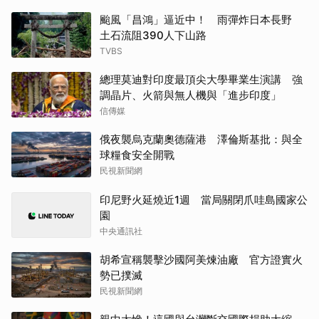
颱風「昌鴻」逼近中！ 雨彈炸日本長野
土石流阻390人下山路
TVBS
總理莫迪對印度最頂尖大學畢業生演講 強
調晶片、火箭與無人機與「進步印度」
信傳媒
俄夜襲烏克蘭奧德薩港 澤倫斯基批：與全
球糧食安全開戰
民視新聞網
印尼野火延燒近1週 當局關閉爪哇島國家公
園
中央通訊社
胡希宣稱襲擊沙國阿美煉油廠 官方證實火
勢已撲滅
民視新聞網