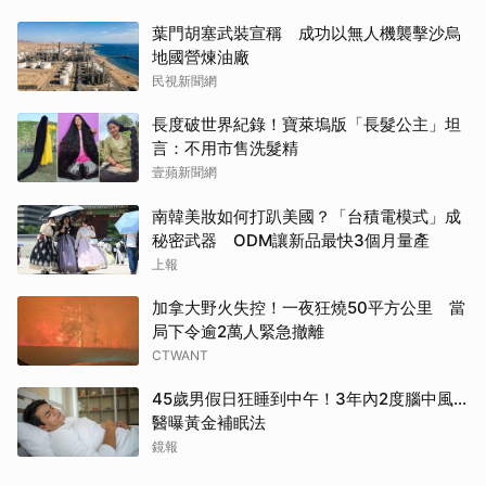
葉門胡塞武裝宣稱 成功以無人機襲擊沙烏
地國營煉油廠
民視新聞網
長度破世界紀錄！寶萊塢版「長髮公主」坦
言：不用市售洗髮精
壹蘋新聞網
南韓美妝如何打趴美國？「台積電模式」成
秘密武器 ODM讓新品最快3個月量產
上報
加拿大野火失控！一夜狂燒50平方公里 當
局下令逾2萬人緊急撤離
CTWANT
45歲男假日狂睡到中午！3年內2度腦中風…
醫曝黃金補眠法
鏡報