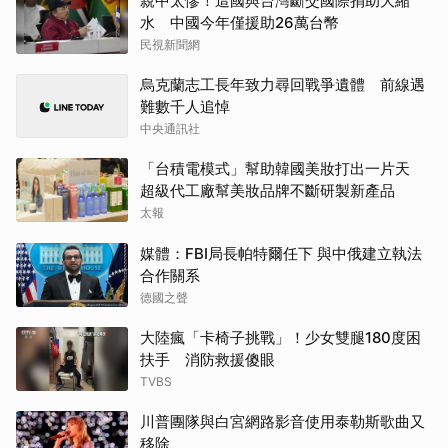
親中太慘！這國與台灣斷交國際捐助大縮
水 中國今年僅援助26萬台幣
民視新聞網
烏克蘭志工長年致力尋回戰爭遺體 前線遇
難數千人追悼
中央通訊社
「台積電模式」幫助韓國美妝打出一片天
超級代工廠幫美妝品牌不斷研製新產品
太報
媒體：FBI局長帕特爾任下 與中俄建立執法
合作關系
德國之聲
大陸瘋「卡椅子挑戰」！少女雙腿180度困
扶手 消防救援傻眼
TVBS
川普團隊與白宮網路影音使用泰勒斯歌曲又
移除