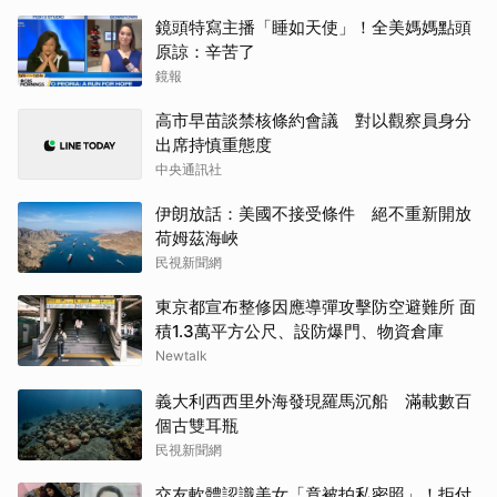
鏡頭特寫主播「睡如天使」！全美媽媽點頭
原諒：辛苦了
鏡報
高市早苗談禁核條約會議 對以觀察員身分
出席持慎重態度
中央通訊社
伊朗放話：美國不接受條件 絕不重新開放
荷姆茲海峽
民視新聞網
東京都宣布整修因應導彈攻擊防空避難所 面
積1.3萬平方公尺、設防爆門、物資倉庫
Newtalk
義大利西西里外海發現羅馬沉船 滿載數百
個古雙耳瓶
民視新聞網
交友軟體認識美女「竟被拍私密照」！拒付