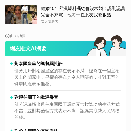
結婚10年舒淇爆料馮德倫沒求婚！認剛認識
完全不來電：他每一任女友我都很熟
女人我最大
由 AI 摘要
網友貼文AI摘要
對泰國皇室的諷刺與批評
部分用戶對泰國皇室的存在表示不滿，認為在一個宣稱
民主的國家中，皇權的存在是令人嘲笑的，並對王室的
健康問題表示無感。
對現任國王的批評聲音
部分評論指出現任泰國國王瑪哈瓦吉拉隆功的生活方式
不當，並對其治理方式表示不滿，認為其浪費人民納稅
取消
的錢。
對公主病情的不同看法