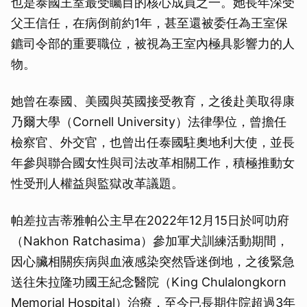
也是泰國王室最受矚目的核心成員之一。她長年深受
父王信任，在病倒前約1年，甚至還被委任為王室保
鑣司令部的重要職位，被視為王室內極具影響力的人
物。
她曾在泰國、美國與英國接受教育，之後赴美取得康
乃爾大學（Cornell University）法律學位，曾擔任
檢察官、外交官，也曾出任泰國駐奧地利大使，並長
年參與聯合國女性與司法改革相關工作，積極推動女
性受刑人權益與監獄改革議題。
帕差拉吉蒂雅帕公主早在2022年12月15日於呵叻府
（Nakhon Ratchasima）參加軍犬訓練活動期間，
因心臟相關疾病與血液感染突然昏迷倒地，之後緊急
送往朱拉隆功國王紀念醫院（King Chulalongkorn
Memorial Hospital）治療，至今已長期住院超過3年