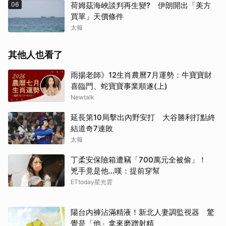
06
荷姆茲海峽談判再生變? 伊朗開出「美方
買單」天價條件
太報
其他人也看了
雨揚老師》12生肖農曆7月運勢：牛寶寶財
喜臨門、蛇寶寶事業順遂(上)
Newtalk
延長第10局擊出內野安打 大谷勝利打點終
結道奇7連敗
太報
丁柔安保險箱遭竊「700萬元全被偷」！
兇手竟是他...嘆：提前穿幫
ETtoday星光雲
陽台內褲沾滿精液！新北人妻調監視器 驚
覺是「他」拿來磨蹭射精