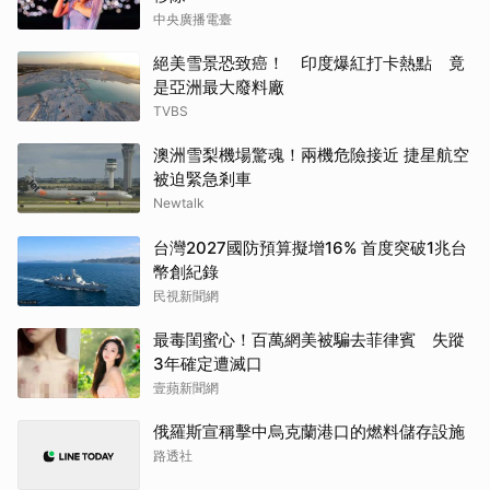
中央廣播電臺
絕美雪景恐致癌！ 印度爆紅打卡熱點 竟
是亞洲最大廢料廠
TVBS
澳洲雪梨機場驚魂！兩機危險接近 捷星航空
被迫緊急剎車
Newtalk
台灣2027國防預算擬增16% 首度突破1兆台
幣創紀錄
民視新聞網
最毒閨蜜心！百萬網美被騙去菲律賓 失蹤
3年確定遭滅口
壹蘋新聞網
俄羅斯宣稱擊中烏克蘭港口的燃料儲存設施
路透社