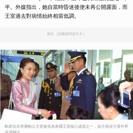
半。外媒指出，她自當時昏迷後便未再公開露面，而
王室過去對病情始終相當低調。
廣告（請繼續閱讀本文）
帕差拉吉蒂雅帕公主曾被視為泰國王室核心成員之一，如今病況引發外界
高度關注。