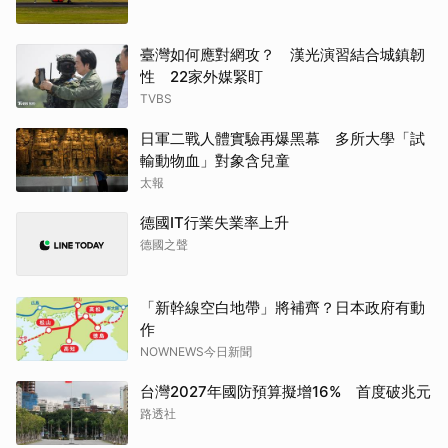
臺灣如何應對網攻？ 漢光演習結合城鎮韌
性 22家外媒緊盯
TVBS
日軍二戰人體實驗再爆黑幕 多所大學「試
輸動物血」對象含兒童
太報
德國IT行業失業率上升
德國之聲
「新幹線空白地帶」將補齊？日本政府有動
作
NOWNEWS今日新聞
台灣2027年國防預算擬增16% 首度破兆元
路透社