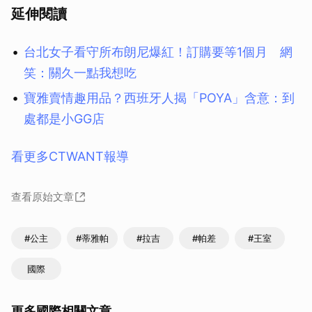
延伸閱讀
台北女子看守所布朗尼爆紅！訂購要等1個月 網
笑：關久一點我想吃
寶雅賣情趣用品？西班牙人揭「POYA」含意：到
處都是小GG店
看更多CTWANT報導
查看原始文章
#公主
#蒂雅帕
#拉吉
#帕差
#王室
國際
更多國際相關文章