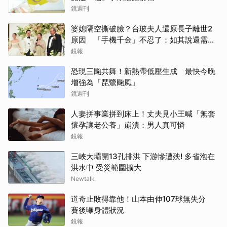
鏡週刊
婆媳隔空撕破臉？台玻夫人還原長子離世2
原因 「手機千金」不忍了：如其說還需要
離開嗎？
鏡報
恐現三颱共舞！新熱帶低壓生成 最快今晚
增強為「琵鷺颱風」
鏡週刊
人妻拼事業拼到床上！丈夫見小王喊「無套
懷孕讓老公養」崩潰：男人真可憐
鏡報
三峽大壩開13孔排洪 下游慘遭殃! 多省泡在
洪水中 受災範圍擴大
Newtalk
道奇止敗得靠他！山本由伸107球無失分
賽後曝身體狀況
鏡報