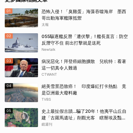
01
恐怖入侵！「臭雞蛋」海藻吞噬海岸 墨西
哥出動海軍艦隊抵禦
太報
02
055驅逐艦反潛「遭伏擊」! 艦長直言：防空
反潛守不住 前出打擊就是送死
Newtalk
03
病況惡化！拜登癌細胞擴散 兒杭特：看著
這一切真令人難過
CTWANT
04
絕美雪景恐致癌！ 印度爆紅打卡熱點 竟
是亞洲最大廢料廠
TVBS
05
史上最扯假古蹟...騙了20年！他夷平山丘自
建「古羅馬遺址」削觀光客 瞎掰埃及豔
后、茱麗葉來過
鏡週刊