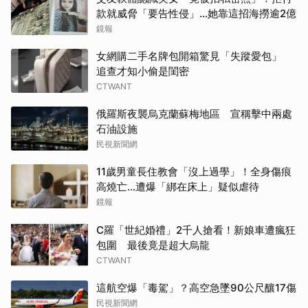
款就威脅「要告性侵」…她靠這招海撈逾2億
鏡報
女網購二手名牌包開箱驚見「失蹤愛包」
追查才知小偷是閨密
CTWANT
俄羅斯夜襲烏克蘭蘇梅地區 宣稱擊中兩處
石油設施
民視新聞網
11歲男童長住教會「沒上過學」！全身傷痕
高燒亡…遭爆「綁在床上」疑似虐待
鏡報
C羅「世紀婚禮」2千人搶看！新娘車遭瘋狂
包圍 最後竟是超大烏龍
CTWANT
這航空爆「毒駕」？高空急墜90公尺釀17傷
民視新聞網