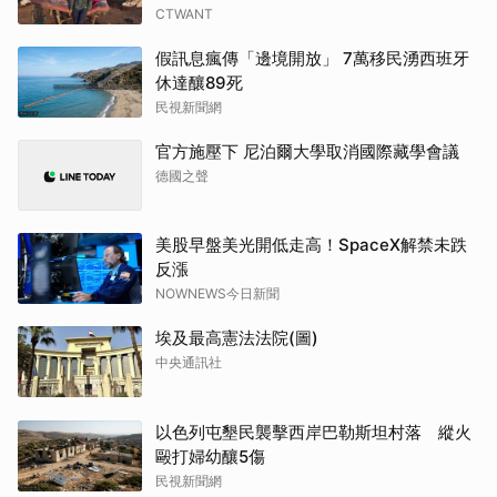
CTWANT
假訊息瘋傳「邊境開放」 7萬移民湧西班牙
休達釀89死
民視新聞網
官方施壓下 尼泊爾大學取消國際藏學會議
德國之聲
美股早盤美光開低走高！SpaceX解禁未跌
反漲
NOWNEWS今日新聞
埃及最高憲法法院(圖)
中央通訊社
以色列屯墾民襲擊西岸巴勒斯坦村落 縱火
毆打婦幼釀5傷
民視新聞網