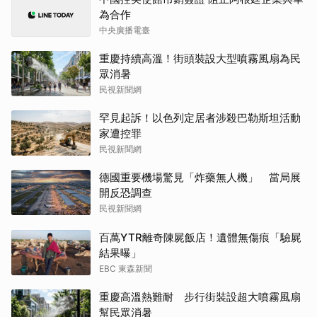
為合作
中央廣播電臺
重慶持續高溫！街頭裝設大型噴霧風扇為民
眾消暑
民視新聞網
罕見起訴！以色列定居者涉殺巴勒斯坦活動
家遭控罪
民視新聞網
德國重要機場驚見「炸藥無人機」 當局展
開反恐調查
民視新聞網
百萬YTR離奇陳屍飯店！遺體無傷痕「驗屍
結果曝」
EBC 東森新聞
重慶高溫熱難耐 步行街裝設超大噴霧風扇
幫民眾消暑