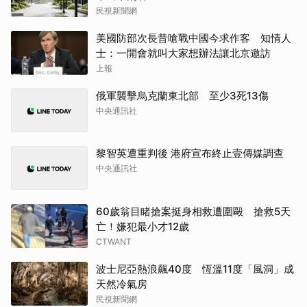
民視新聞網
美國防部次長昔嗆戰中國今求作客 知情人
士：一開會就叫大家想辦法讓北京邀訪
上報
俄軍襲擊烏克蘭東北部 至少3死13傷
中央通訊社
黎智英遭重判後 港府宣布終止壹傳媒調查
中央通訊社
60歲翁目睹搶案挺身相救遭圍毆 搶救5天
亡！嫌犯最小才12歲
CTWANT
波士尼亞熱浪飆40度 恆溫11度「風洞」成
天然冷氣房
民視新聞網