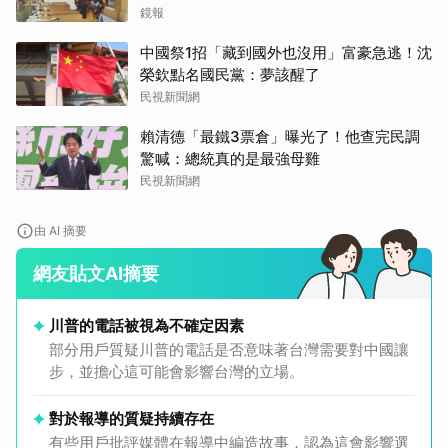
健雅崩潰難接受
鏡報
中國祭1招「藏到國外也沒用」富豪急逃！沈
榮欽點名國民黨：夢該醒了
民視新聞網
賴清德「最鐵3票倉」曝光了！他查完民調
驚喊：總統真的是最強母雞
民視新聞網
由 AI 摘要
網友貼文AI摘要
川普的電話被視為不確定因素
部分用戶質疑川普的電話是否意味著台灣需要對中國讓
步，並擔心這可能會影響台灣的立場。
對於報導的質疑持續存在
有些用戶批評媒體在報導中編造故事，認為這會影響選