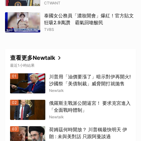
CTWANT
泰國女公務員「濃妝開會」爆紅！官方貼文
狂吸2.9萬讚 霸氣回嗆酸民
TVBS
查看更多Newtalk
最近1小時結果
01
川普用「油價要漲了」暗示對伊再開火!
沙國祭「美債制裁」威脅開打就拋售
Newtalk
02
俄羅斯主戰派公開逼宮！ 要求克宮進入
「全面戰時體制」
Newtalk
03
荷姆茲何時開放？ 川普稱最快明天 伊
朗 : 未與美對話 只跟阿曼談過