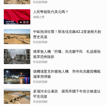
民視新聞網
人民幣能取代美元嗎？
德國之聲
影音
中歐熱浪狂襲！斯洛伐克飆42.2度連兩天創
歷史高溫
民視新聞網
俄軍無人機「狩獵」烏克蘭平民 札波羅熱
籠罩恐怖陰影
民視新聞網
德機場驚見炸藥無人機 旁停烏克蘭貨機載
滿軍用彈藥
民視新聞網
多瑙河水位暴跌 羅馬帝國千年前古橋遺址
罕見現蹤
民視新聞網