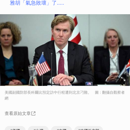
雅胡「氣急敗壞」了…..
美國副國防部長科爾比預定訪中行程遭到北京刁難。 圖 : 翻攝自觀察者
網
查看原始文章