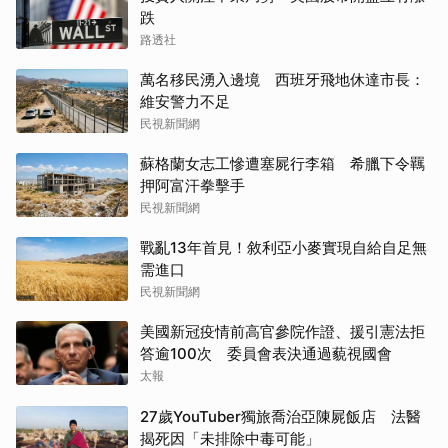
跌
路透社
萬名移民湧入邊境 西班牙飛地休達市長：
維安警力不足
民視新聞網
蘇格蘭女志工慘遭塞屍行李箱 希臘下令羈
押阿富汗拳擊手
民視新聞網
戰亂13年首見！敘利亞小麥實現自給自足無
需進口
民視新聞網
美國新冠疫情前高官參院作證、援引憲法拒
答逾100次 委員會表決通過藐視國會
太報
27歲YouTuber獨旅喬治亞陳屍飯店 法醫
揭死因「未排除中毒可能」