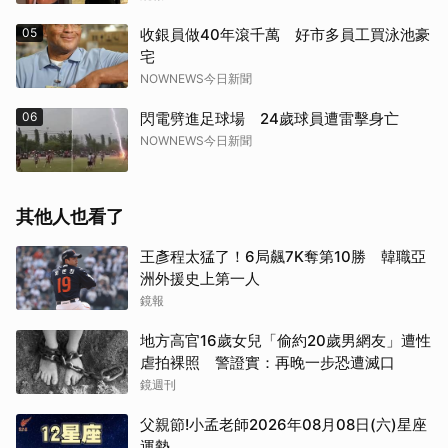
05
收銀員做40年滾千萬 好市多員工買泳池豪
宅
NOWNEWS今日新聞
06
閃電劈進足球場 24歲球員遭雷擊身亡
NOWNEWS今日新聞
其他人也看了
王彥程太猛了！6局飆7K奪第10勝 韓職亞
洲外援史上第一人
鏡報
地方高官16歲女兒「偷約20歲男網友」遭性
虐拍裸照 警證實：再晚一步恐遭滅口
鏡週刊
父親節!小孟老師2026年08月08日(六)星座
運勢