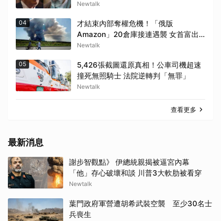
Newtalk
04
才結束內部奪權危機！「俄版
Amazon」20倉庫接連遇襲 女首富出
面了.....
Newtalk
05
5,426張截圖還原真相！公車司機超速
撞死無照騎士 法院逆轉判「無罪」
Newtalk
查看更多
最新消息
謝步智觀點》 伊總統親揭被逼宮內幕
「他」存心破壞和談 川普3大軟肋被看穿
Newtalk
葉門政府軍營遭胡希武裝空襲 至少30名士
兵喪生