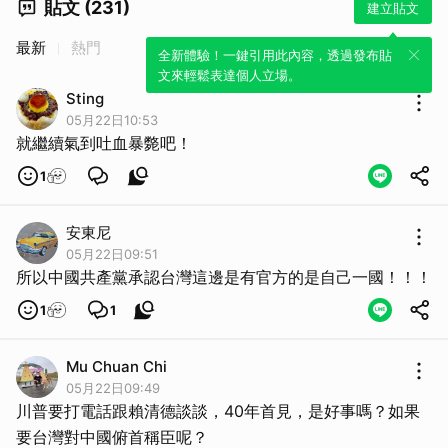
貼文 (231)
建立貼文
最新
熱門
全新體驗！一鍵引用此內容，透過發布貼
文來輕鬆表達個人立場。
Sting
05月22日10:53
就繼續氣到吐血暴斃吧！
1
安東尼
05月22日09:51
所以中國共產黨承認台灣這邊是有官方的是自己一國！！！
1
1
Mu Chuan Chi
05月22日09:49
川普要打電話跟賴清德談談，40年首見，是好事嗎？如果
要台灣對中國俯首稱臣呢？
取消