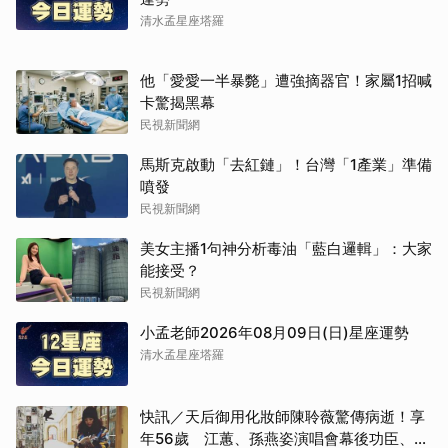
清水孟星座塔羅
他「愛愛一半暴斃」遭強摘器官！家屬1招喊
卡驚揭黑幕
民視新聞網
馬斯克啟動「去紅鏈」！台灣「1產業」準備
噴發
民視新聞網
美女主播1句神分析毒油「藍白邏輯」：大家
能接受？
民視新聞網
小孟老師2026年08月09日(日)星座運勢
清水孟星座塔羅
快訊／天后御用化妝師陳聆薇驚傳病逝！享
年56歲 江蕙、孫燕姿演唱會幕後功臣、蔡