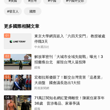
#美國
#台灣
#中國
#中國外交部
#發言人
國際
更多國際相關文章
01
東京大學網頁嵌入「六四天安門」 教授被處
停職3天
中央通訊社
02
解放軍密刊「大城市全域失能戰」曝光！3
招癱瘓台北 摧毀台灣人逼投降
鏡報
03
宏都拉斯傻眼了！斷交台灣竟害「這產業」
大崩盤 國會議長急出1大招
民視新聞網
04
71萬訂閱知名網紅驚傳離世！陳屍住家享年
36歲 昔涉毒品、家暴爭議
鏡報