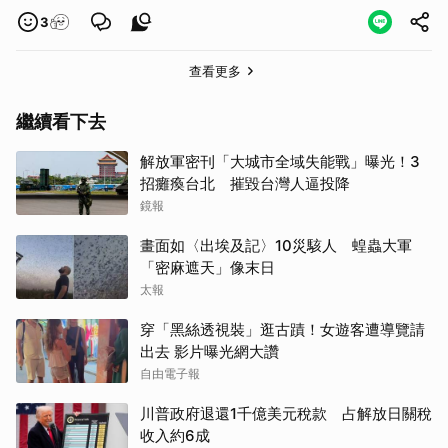
3
查看更多
繼續看下去
解放軍密刊「大城市全域失能戰」曝光！3
招癱瘓台北 摧毀台灣人逼投降
鏡報
畫面如〈出埃及記〉10災駭人 蝗蟲大軍
「密麻遮天」像末日
太報
穿「黑絲透視裝」逛古蹟！女遊客遭導覽請
出去 影片曝光網大讚
自由電子報
川普政府退還1千億美元稅款 占解放日關稅
收入約6成