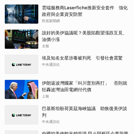
雲端服務商Laserfiche推新安全套件 強化
政府與企業資安防禦
民視新聞網
說好的美伊協議呢？美股陷觀望漲跌互見、
油價小漲
太報
埃及知名女星涉毒被判死 引發社會震驚
中央通訊社
伊朗逼波灣國家「叫川普別再打」 否則就
狂轟波灣油田電網付代價
上報
巴基斯坦盼荷莫茲海峽協議 助恢復美伊談
判
中央通訊社
中國控美使館吊銷簽證 阻止阿根廷企業與華