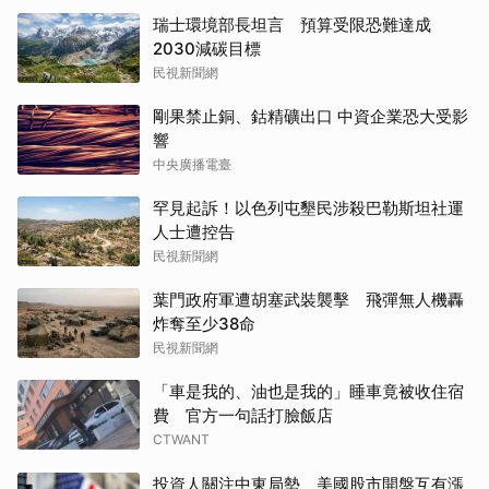
瑞士環境部長坦言 預算受限恐難達成
2030減碳目標
民視新聞網
剛果禁止銅、鈷精礦出口 中資企業恐大受影
響
中央廣播電臺
罕見起訴！以色列屯墾民涉殺巴勒斯坦社運
人士遭控告
民視新聞網
葉門政府軍遭胡塞武裝襲擊 飛彈無人機轟
炸奪至少38命
民視新聞網
「車是我的、油也是我的」睡車竟被收住宿
費 官方一句話打臉飯店
CTWANT
投資人關注中東局勢 美國股市開盤互有漲