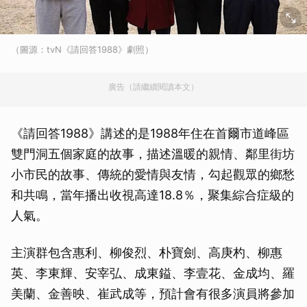
（圖源：tvN《請回答1988》劇照）
廣告（請繼續閱讀本文）
《請回答1988》講述的是1988年住在首爾市道峰區
雙門洞五個家庭的故事，描述溫暖的親情、鄰里街坊
小市民的故事、傳統的愛情與友情，勾起觀眾的鄉愁
和共鳴，當年播出收視高達18.8％，聚集綜合症級的
人氣。
主演群包含惠利、柳俊烈、朴寶劍、高庚杓、柳惠
英、李東輝、安宰弘、成東鎰、李壹花、金成均、羅
美蘭、金善映、崔武成等，預計會有很多演員將參加