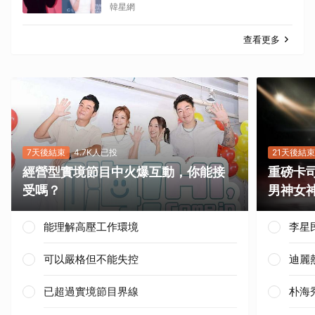
部戲劇吧」
韓星網
查看更多
7天後結束
4.7K人已投
21天後結束
經營型實境節目中火爆互動，你能接
重磅卡司
受嗎？
男神女
能理解高壓工作環境
李星
可以嚴格但不能失控
迪麗
已超過實境節目界線
朴海