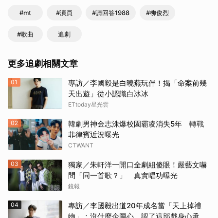
#mt
#演員
#請回答1988
#柳俊烈
#歌曲
追劇
更多追劇相關文章
01
專訪／李國毅是白曉燕玩伴！揭「命案前幾
天出遊」從小認識白冰冰
ETtoday星光雲
02
韓劇男神金志洙爆校園霸凌消失5年 轉戰
菲律賓近況曝光
CTWANT
03
獨家／朱軒洋一開口全劇組傻眼！嚴藝文嚇
問「同一首歌？」 真實唱功曝光
鏡報
04
專訪／李國毅出道20年成名當「天上掉禮
物」：沒什麼企圖心 認了這部戲身心承受