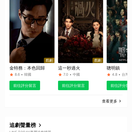
戲劇
戲劇
金特務：本色回歸
這一秒過火
聰明鎮
8.6
•
韓國
7.0
•
中國
4.8
•
台灣
前往評分留言
前往評分留言
前往評分留
查看更多
追劇聲量榜