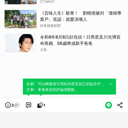
CTWANT
《百味人生》殺青！ 劉曉憶被封「潑婦專
業戶」笑認：就愛演壞人
緯來娛樂新聞
令和8年8月8日好兆頭！日男星及川光博宣
布再婚、56歲將成新手爸爸
太報
全新體驗！一鍵引用此內容，透過發布貼
可以轉發或引用此內容至自己的貼文中，
文來輕鬆表達個人立場。
來發表您的評論或觀點。
2
1
類別
服務條款
隱私權政策
服務聲明