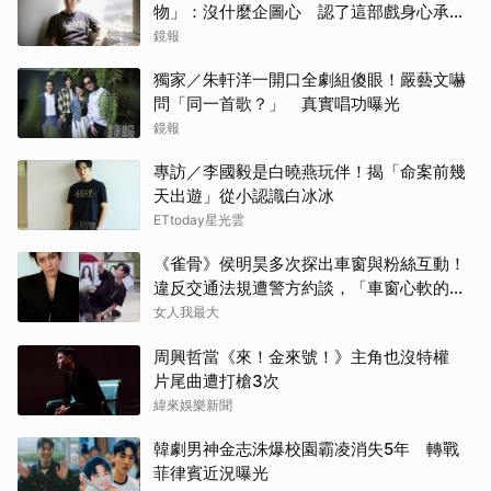
物」：沒什麼企圖心 認了這部戲身心承受
壓力最大
鏡報
白鹿
獨家／朱軒洋一開口全劇組傻眼！嚴藝文嚇
金高
問「同一首歌？」 真實唱功曝光
鏡報
蘇志
專訪／李國毅是白曉燕玩伴！揭「命案前幾
其他
天出遊」從小認識白冰冰
ETtoday星光雲
徐仁
《雀骨》侯明昊多次探出車窗與粉絲互動！
違反交通法規遭警方約談，「車窗心軟的
戶田
神」上熱搜
女人我最大
Jis
周興哲當《來！金來號！》主角也沒特權
片尾曲遭打槍3次
田曦
緯來娛樂新聞
柳樂
韓劇男神金志洙爆校園霸凌消失5年 轉戰
菲律賓近況曝光