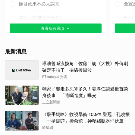
節目效果不必太認真
金宣
其他（歡迎貼文分享）
Rai
查看所有選項
山姆
林智
最新消息
千黛
導演曾喊沒換角！佐藤二朗《大搜》外傳劇
確定不拍了 捲騷擾風波
IU
ETtoday星光雲
申惠
獨家／能走多久算多久！姜厚任認愛後首談
身後事 「遺囑進度」曝光
張凌
三立新聞網
《殺手媽咪》收視暴衝 10.9% 登冠！孔曉振
金武
「一槍爆頭」極惡犯，神秘竊聽器埋伏筆
韓星網
高允