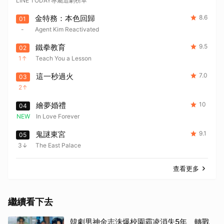
LINE TODAY專屬追劇榜單
金特務：本色回歸
8.6
01
-
Agent Kim Reactivated
鐵拳教育
9.5
02
1
Teach You a Lesson
這一秒過火
7.0
03
2
繪夢婚禮
10
04
NEW
In Love Forever
鬼謎東宮
9.1
05
3
The East Palace
查看更多
繼續看下去
韓劇男神金志洙爆校園霸凌消失5年 轉戰