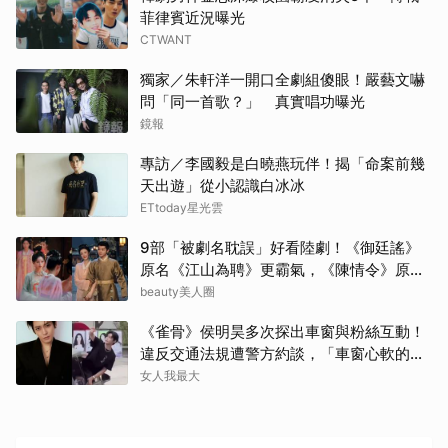
菲律賓近況曝光
CTWANT
獨家／朱軒洋一開口全劇組傻眼！嚴藝文嚇
問「同一首歌？」 真實唱功曝光
鏡報
專訪／李國毅是白曉燕玩伴！揭「命案前幾
天出遊」從小認識白冰冰
ETtoday星光雲
9部「被劇名耽誤」好看陸劇！《御廷謠》
原名《江山為聘》更霸氣，《陳情令》原名
好聽
beauty美人圈
《雀骨》侯明昊多次探出車窗與粉絲互動！
違反交通法規遭警方約談，「車窗心軟的
神」上熱搜
女人我最大