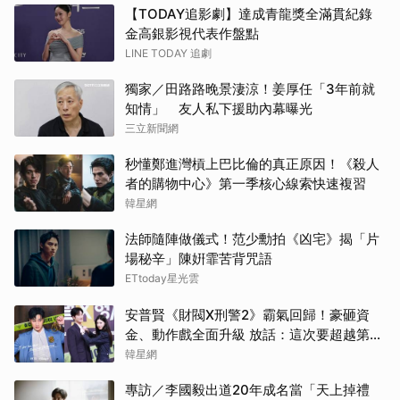
【TODAY追影劇】達成青龍獎全滿貫紀錄
邊佑
金高銀影視代表作盤點
LINE TODAY 追劇
生田
獨家／田路路晚景淒涼！姜厚任「3年前就
山下
知情」 友人私下援助內幕曝光
三立新聞網
小栗
秒懂鄭進灣槓上巴比倫的真正原因！《殺人
者的購物中心》第一季核心線索快速複習
許楠
韓星網
傑瑞
法師隨陣做儀式！范少勳拍《凶宅》揭「片
場秘辛」陳姸霏苦背咒語
朴恩
ETtoday星光雲
楊洋
安普賢《財閥X刑警2》霸氣回歸！豪砸資
金、動作戲全面升級 放話：這次要超越第一
王楚
季
韓星網
專訪／李國毅出道20年成名當「天上掉禮
湯姆