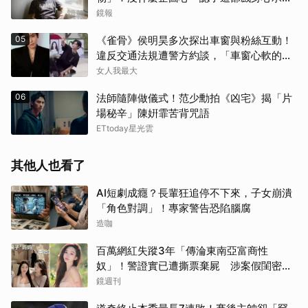
壓力最大
鏡報
05
《雀骨》侯明昊多次探出車窗與粉絲互動！
違反交通法規遭警方約談，「車窗心軟的
神」上熱搜
女人我最大
06
法師隨陣做儀式！范少勳拍《凶宅》揭「片
場秘辛」陳姸霏苦背咒語
ETtoday星光雲
其他人也看了
AI短劇成癮？長輩狂追停不下來，子女崩潰
「角色對調」！專家警告恐陷腦腐
造咖
百萬網紅失蹤3年「傳淪東南亞富商性
奴」！警證實已遭撕票棄屍 涉案假閨密近
況曝光
鏡週刊