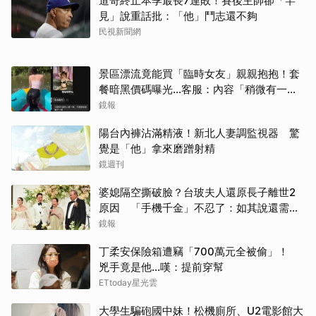
道奇終止本季最長7連敗！賽後主帥卻「罕
見」說重話批：「他」鬥志還不夠
民視新聞網
景區漂流竟能買「臨時女友」親親抱抱！套
餐暗黑價碼曝光…客服：內容「稍微有一點
尺度」
鏡報
陽台內褲沾滿精液！新北人妻調監視器 驚
覺是「他」拿來磨蹭射精
鏡週刊
婆媳隔空撕破臉？台玻夫人還原長子離世2
原因 「手機千金」不忍了：如其說還需要
離開嗎？
鏡報
丁柔安保險箱遭竊「700萬元全被偷」！
兇手竟是他...嘆：提前穿幫
ETtoday星光雲
大學生騙砲國中妹！松機廁所、U2電影館大