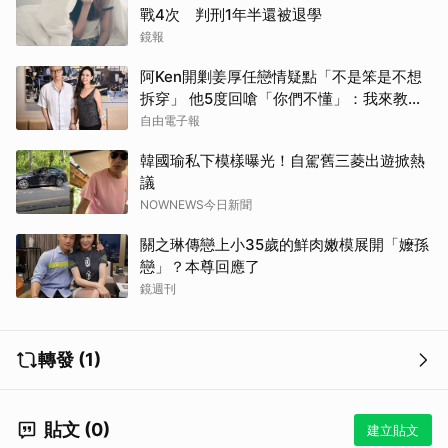
戰4次 判刑1年半還被退學
鏡報
阿Ken開剿姜厚任戀情疑點「不是笨是不想
拆穿」 他5度回嗆「你們不懂」：我來教育
你們
自由電子報
韓國瑜私下模樣曝光！自駕舊三菱出遊掀熱
議
NOWNEWS今日新聞
關之琳傳戀上小35歲的鮮肉嫩模展開「嬤孫
戀」？本尊回應了
鏡週刊
轉發 (1)
貼文 (0)
建立貼文
取消