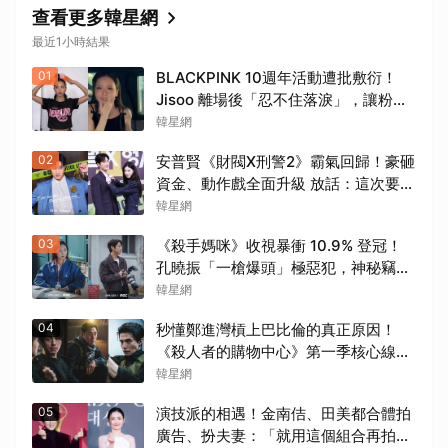
查看更多韓星網
最近1小時結果
01
BLACKPINK 10週年活動遭批敷衍！
Jisoo 離場後「忍不住落淚」，讓粉絲
看了好心疼
韓星網
02
安普賢《財閥X刑警2》霸氣回歸！豪砸
資金、動作戲全面升級 放話：這次要超
越第一季
韓星網
03
《殺手媽咪》收視暴衝 10.9% 登冠！
孔曉振「一槍爆頭」極惡犯，神秘竊聽
器埋伏筆
韓星網
04
秒懂鄭進灣槓上巴比倫的真正原因！
《殺人者的購物中心》第一季核心線索
快速複習
韓星網
05
演技派的相遇！金南佶、田美都合體拍
廣告、扮夫妻：「就用這個組合再拍一