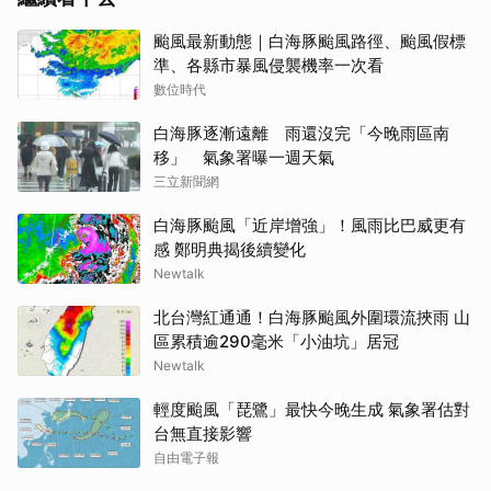
颱風最新動態｜白海豚颱風路徑、颱風假標
準、各縣市暴風侵襲機率一次看
數位時代
白海豚逐漸遠離 雨還沒完「今晚雨區南
移」 氣象署曝一週天氣
三立新聞網
白海豚颱風「近岸增強」！風雨比巴威更有
感 鄭明典揭後續變化
Newtalk
北台灣紅通通！白海豚颱風外圍環流挾雨 山
區累積逾290毫米「小油坑」居冠
Newtalk
輕度颱風「琵鷺」最快今晚生成 氣象署估對
台無直接影響
自由電子報