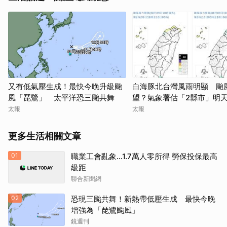
又有低氣壓生成！最快今晚升級颱
白海豚北台灣風雨明顯 颱
風「琵鷺」 太平洋恐三颱共舞
望？氣象署估「2縣市」明
太報
太報
更多生活相關文章
01
職業工會亂象…1.7萬人零所得 勞保投保最高
級距
聯合新聞網
02
恐現三颱共舞！新熱帶低壓生成 最快今晚
增強為「琵鷺颱風」
鏡週刊