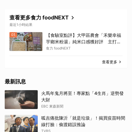
查看更多食力 foodNEXT
最近1小時結果
01
【食驗室點評】大甲區農會「禾樂幸福
芋鄉米粉湯」純米口感獲好評 主打芋
頭卻吃不到存在感
食力 foodNEXT
查看更多
最新訊息
火馬年鬼月將至！專家點「4生肖」逆勢發
大財
EBC 東森新聞
呱吉痛批陳沂「就是垃圾」！揭買疫苗時間
線打臉：偷渡錯誤推論
TVBS