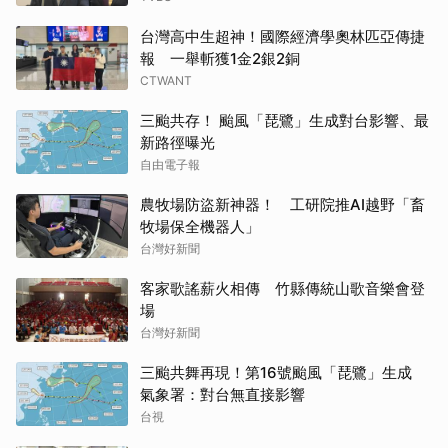
台灣高中生超神！國際經濟學奧林匹亞傳捷
報 一舉斬獲1金2銀2銅
CTWANT
三颱共存！ 颱風「琵鷺」生成對台影響、最
新路徑曝光
自由電子報
農牧場防盜新神器！ 工研院推AI越野「畜
牧場保全機器人」
台灣好新聞
客家歌謠薪火相傳 竹縣傳統山歌音樂會登
場
台灣好新聞
三颱共舞再現！第16號颱風「琵鷺」生成
氣象署：對台無直接影響
台視