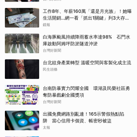
工作8年、年薪160萬「還是月光族」！她曝
生活開銷…網一看「抓出1關鍵」列3大存錢
法
鏡報
白海豚颱風持續降雨蓄水率達98% 石門水
庫啟動阿姆坪防淤隧道沖淤
台灣好新聞
台北紋身產業轉型 溫暖空間與客製化成主流
民生頭條
台南防暴實力閃耀全國 環湖及民榮社區勇
奪防暴戲劇全國獎項
台灣好新聞
出國免費網路別亂連！165示警假熱點陷
阱 當心信用卡個資、帳密秒被盜
太報