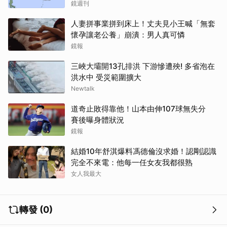
鏡週刊
人妻拼事業拼到床上！丈夫見小王喊「無套
懷孕讓老公養」崩潰：男人真可憐
鏡報
三峽大壩開13孔排洪 下游慘遭殃! 多省泡在
洪水中 受災範圍擴大
Newtalk
道奇止敗得靠他！山本由伸107球無失分
賽後曝身體狀況
鏡報
結婚10年舒淇爆料馮德倫沒求婚！認剛認識
完全不來電：他每一任女友我都很熟
女人我最大
轉發 (0)