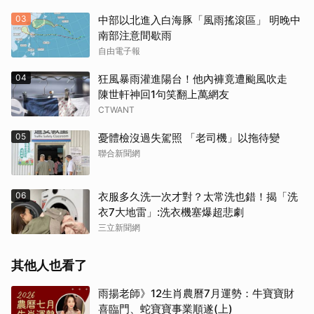
03
中部以北進入白海豚「風雨搖滾區」 明晚中
南部注意間歇雨
自由電子報
04
狂風暴雨灌進陽台！他內褲竟遭颱風吹走
陳世軒神回1句笑翻上萬網友
CTWANT
05
憂體檢沒過失駕照 「老司機」以拖待變
聯合新聞網
06
衣服多久洗一次才對？太常洗也錯！揭「洗
衣7大地雷」:洗衣機塞爆超悲劇
三立新聞網
其他人也看了
雨揚老師》12生肖農曆7月運勢：牛寶寶財
喜臨門、蛇寶寶事業順遂(上)