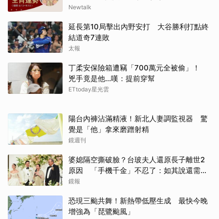
Newtalk
延長第10局擊出內野安打 大谷勝利打點終
結道奇7連敗
太報
丁柔安保險箱遭竊「700萬元全被偷」！
兇手竟是他...嘆：提前穿幫
ETtoday星光雲
陽台內褲沾滿精液！新北人妻調監視器 驚
覺是「他」拿來磨蹭射精
鏡週刊
婆媳隔空撕破臉？台玻夫人還原長子離世2
原因 「手機千金」不忍了：如其說還需要
離開嗎？
鏡報
取消
恐現三颱共舞！新熱帶低壓生成 最快今晚
增強為「琵鷺颱風」