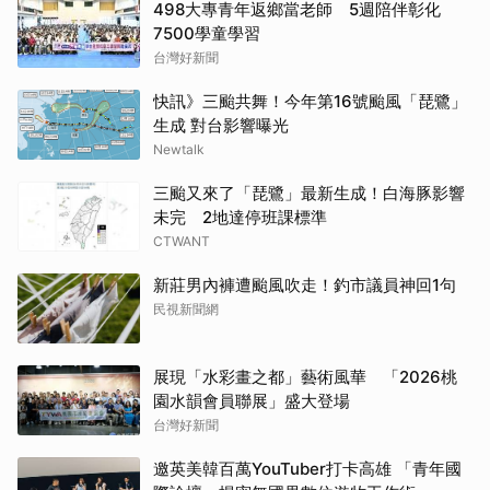
498大專青年返鄉當老師 5週陪伴彰化
7500學童學習
台灣好新聞
快訊》三颱共舞！今年第16號颱風「琵鷺」
生成 對台影響曝光
Newtalk
三颱又來了「琵鷺」最新生成！白海豚影響
未完 2地達停班課標準
CTWANT
新莊男內褲遭颱風吹走！釣市議員神回1句
民視新聞網
展現「水彩畫之都」藝術風華 「2026桃
園水韻會員聯展」盛大登場
台灣好新聞
邀英美韓百萬YouTuber打卡高雄 「青年國