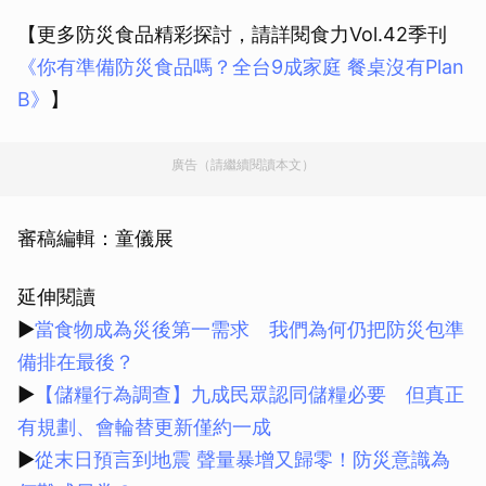
【更多防災食品精彩探討，請詳閱食力Vol.42季刊
《你有準備防災食品嗎？全台9成家庭 餐桌沒有Plan
B》
】
廣告（請繼續閱讀本文）
審稿編輯：童儀展
延伸閱讀
▶
當食物成為災後第一需求 我們為何仍把防災包準
備排在最後？
▶
【儲糧行為調查】九成民眾認同儲糧必要 但真正
有規劃、會輪替更新僅約一成
▶
從末日預言到地震 聲量暴增又歸零！防災意識為