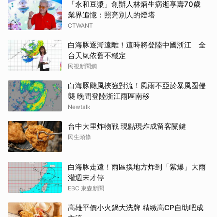
「永和豆漿」創辦人林炳生病逝享壽70歲
業界追憶：照亮別人的燈塔
CTWANT
白海豚逐漸遠離！這時將登陸中國浙江 全
台天氣依舊不穩定
民視新聞網
白海豚颱風挾強對流！風雨不亞於暴風圈侵
襲 晚間登陸浙江雨區南移
Newtalk
台中大里炸物戰 現點現炸成留客關鍵
民生頭條
白海豚走遠！雨區換地方炸到「紫爆」大雨
灌週末才停
EBC 東森新聞
高雄平價小火鍋大洗牌 精緻高CP自助吧成