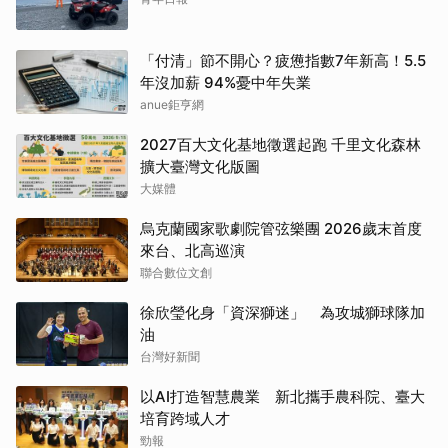
「付清」節不開心？疲憊指數7年新高！5.5
年沒加薪 94%憂中年失業
anue鉅亨網
2027百大文化基地徵選起跑 千里文化森林
擴大臺灣文化版圖
大媒體
烏克蘭國家歌劇院管弦樂團 2026歲末首度
來台、北高巡演
聯合數位文創
徐欣瑩化身「資深獅迷」 為攻城獅球隊加
油
台灣好新聞
以AI打造智慧農業 新北攜手農科院、臺大
培育跨域人才
勁報