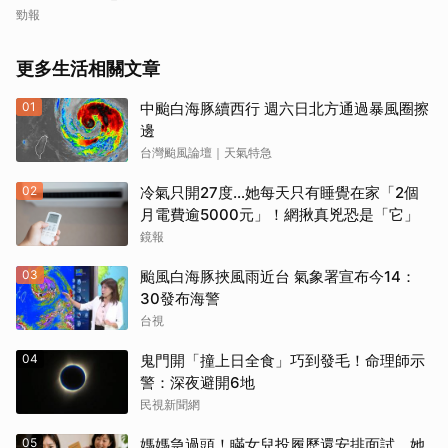
施
勁報
更多生活相關文章
01
中颱白海豚續西行 週六日北方通過暴風圈擦
邊
台灣颱風論壇｜天氣特急
02
冷氣只開27度…她每天只有睡覺在家「2個
月電費逾5000元」！網揪真兇恐是「它」
鏡報
03
颱風白海豚挾風雨近台 氣象署宣布今14：
30發布海警
台視
04
鬼門開「撞上日全食」巧到發毛！命理師示
警：深夜避開6地
民視新聞網
05
媽媽急過頭！瞞女兒投履歷還安排面試 她