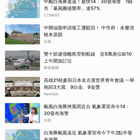
中颱白海豚進逼！最快14：30發海警 1縣
市「暴風圈侵襲率」達57%
CTWANT
中聯油脂申請復工遭駁回！ 中市府：未釐清
根本原因
台視
雙十節連假離島管制航線 近9萬座位8/10
上午開放訂位
華視新聞
高雄21校參與日本名古屋世界青年會議 一舉
抱回3大賞、9白金、9金獎
Newtalk
颱風白海豚挾風雨近台 氣象署宣布今14：
30發布海警
台視
白海豚颱風逼近 氣象署宣布今下午2點半發
布海警