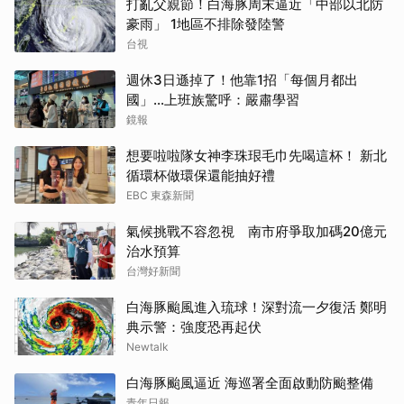
打亂父親節！白海豚周末逼近「中部以北防
豪雨」 1地區不排除發陸警
台視
週休3日遜掉了！他靠1招「每個月都出
國」...上班族驚呼：嚴肅學習
鏡報
想要啦啦隊女神李珠珢毛巾先喝這杯！ 新北
循環杯做環保還能抽好禮
EBC 東森新聞
氣候挑戰不容忽視 南市府爭取加碼20億元
治水預算
台灣好新聞
白海豚颱風進入琉球！深對流一夕復活 鄭明
典示警：強度恐再起伏
Newtalk
白海豚颱風逼近 海巡署全面啟動防颱整備
青年日報