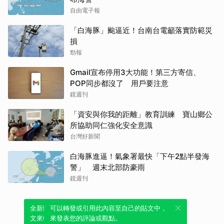
自由電子報
「白海豚」颱逼近！台南台電籲落實防範災
損
勁報
Gmail宣布停用3大功能！第三方寄信、
POP同步都沒了 用戶要注意
鏡週刊
「資安與你我的距離」教育訓練 寶山鄉公
所協助同仁強化安全意識
台灣好新聞
白海豚進逼！氣象署最快「下午2點半發海
警」 週末北部防豪雨
鏡週刊
全新體驗！一鍵引用此內容，透過發布貼
可以轉發或引用此內容至自己的貼文中，
文來輕鬆表達個人立場。
來發表您的評論或觀點。