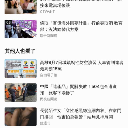
接來電當場傻眼
CTWANT
06
錄取「百億海外圓夢計畫」行前突取消 教育
部：沒法給替代方案
聯合新聞網
其他人也看了
高雄8月7日城鎮韌性防空演習 人車管制違者
最高罰15萬
自由電子報
中國「這產品」闖關失敗！504包全遭查
扣 旅客下場慘了
民視新聞網
長髮陌生女「穿性感黑絲漁網內衣」在家門
口排回 他害怕急報警！結局竟神展開
鏡週刊