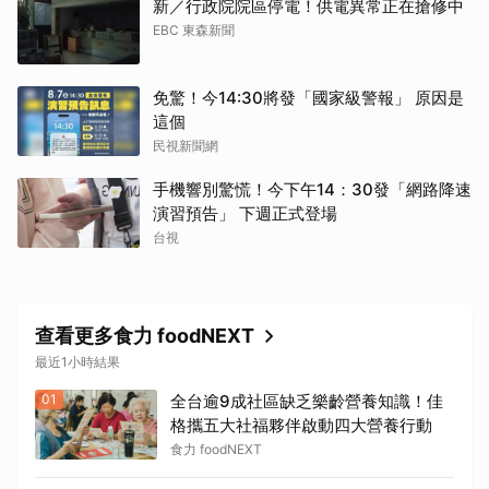
新／行政院院區停電！供電異常正在搶修中
EBC 東森新聞
免驚！今14:30將發「國家級警報」 原因是
這個
民視新聞網
手機響別驚慌！今下午14：30發「網路降速
演習預告」 下週正式登場
台視
查看更多食力 foodNEXT
最近1小時結果
01
全台逾9成社區缺乏樂齡營養知識！佳
格攜五大社福夥伴啟動四大營養行動
食力 foodNEXT