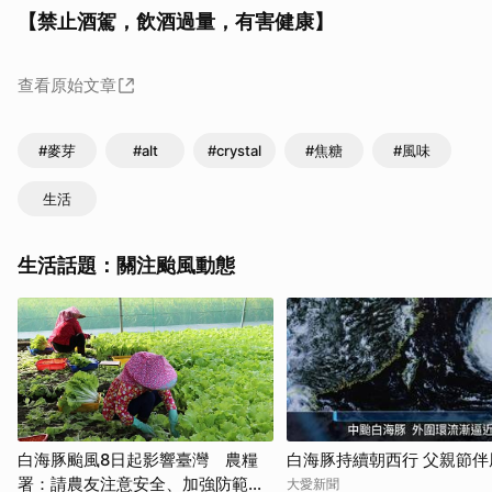
【禁止酒駕，飲酒過量，有害健康】
查看原始文章
#麥芽
#alt
#crystal
#焦糖
#風味
生活
生活話題：關注颱風動態
白海豚颱風8日起影響臺灣 農糧
白海豚持續朝西行 父親節伴
署：請農友注意安全、加強防範措
大愛新聞