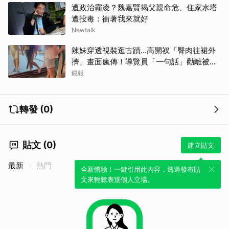
遭政治霸凌？魏嘉賢揭父親命危、住家水塔
遭投毒：衝著我來就好
取消
Newtalk
辣妹穿透視裝逛古蹟…高開衩「臀肉往裙外
擠」畫面瘋傳！導覽員「一句話」勸離被狂
讚
鏡報
轉發 (0)
貼文 (0)
建立貼文
最新
熱門
全新體驗！一鍵引用此內容，透過發布貼
文來輕鬆表達個人立場。