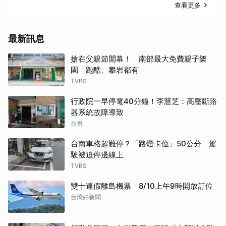
查看更多
最新訊息
搶在父親節開幕！ 南部最大免費親子樂
園 跑酷、攀岩都有
TVBS
行政院一早停電40分鐘！李慧芝：高壓斷路
器系統故障導致
台視
台南車格超難停？「路燈卡位」50公分 駕
駛被迫停邊線上
TVBS
雙十連假離島機票 8/10上午9時開放訂位
台灣好新聞