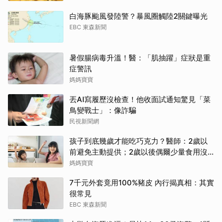
白海豚颱風發陸警？暴風圈觸陸2關鍵曝光
EBC 東森新聞
暑假腸病毒升溫！醫：「肌抽躍」症狀是重
症警訊
媽媽寶寶
丟AI寫履歷沒檢查！他收面試通知驚見「菜
鳥變戰士」：像詐騙
民視新聞網
孩子到底幾歲才能吃巧克力？醫師：2歲以
前避免主動提供；2歲以後偶爾少量食用沒
問題
媽媽寶寶
7千元外套竟用100%豬皮 內行揭真相：其實
很常見
EBC 東森新聞