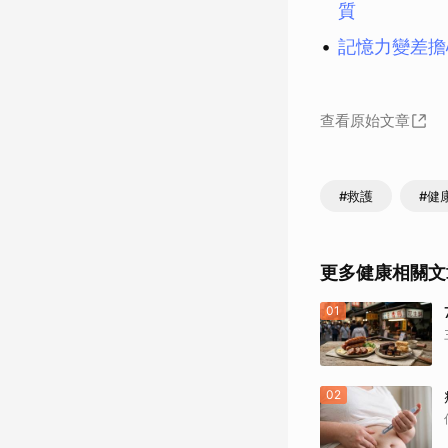
質
記憶力變差擔
查看原始文章
#救護
#健
更多健康相關文
01
02