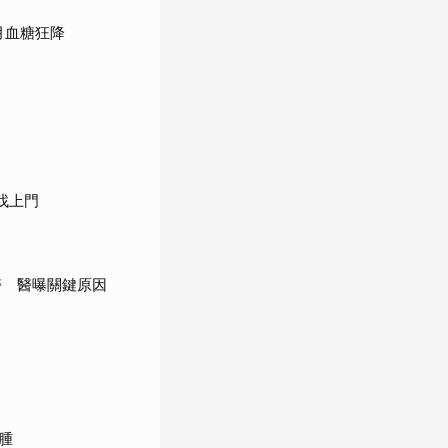
月血糖狂降
找上門
醫 醫曝關鍵原因
腫