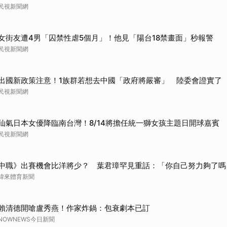
民視新聞網
女街友遭4男「囚禁性虐5個月」！他見「陽台18禁畫面」秒報警
民視新聞網
出國新政策注意！1族群若想去中國「政府將嚴審」 陸委會證實了
民視新聞網
仙氣日本女優降臨南台灣！8/14將擔任統一獅女孩主題日開球嘉賓
民視新聞網
中職》出賽機會比洋將少？ 葉君璋罕見重話：「你自己努力夠了嗎
緯來體育新聞
賴清德開嗆盧秀燕！作家炸鍋：包衰劇本已訂
NOWNEWS今日新聞