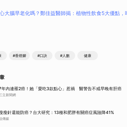
取消
心大腦早老化嗎？鄭佳益醫師揭：植物性飲食5大優點，
康
#香燈腳
#口訣
#人數
健康
章
7年內連罹2癌！她「愛吃3款點心」惹禍 醫警告不戒早晚有肝癌
三立新聞網
瘦瘦針還能防癌？台大研究：13種和肥胖有關癌症風險降41%
信傳媒