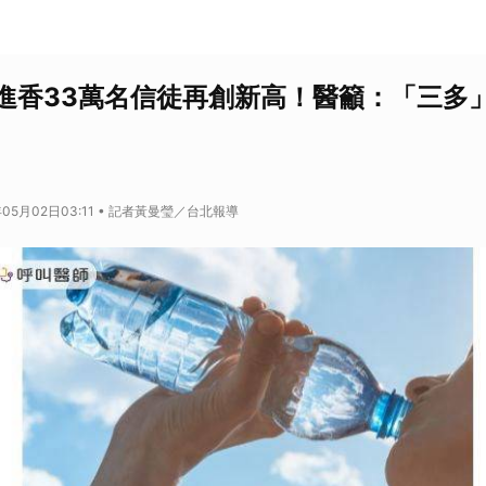
進香33萬名信徒再創新高！醫籲：「三多
年05月02日03:11 • 記者黃曼瑩／台北報導