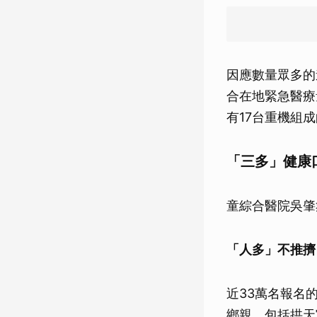
因應數量眾多的
合在地緊急醫療
有17台重機組
「三多」健康
童綜合醫院吳肇
「人多」不推擠
近33萬名報名
鄉親，包括拱天