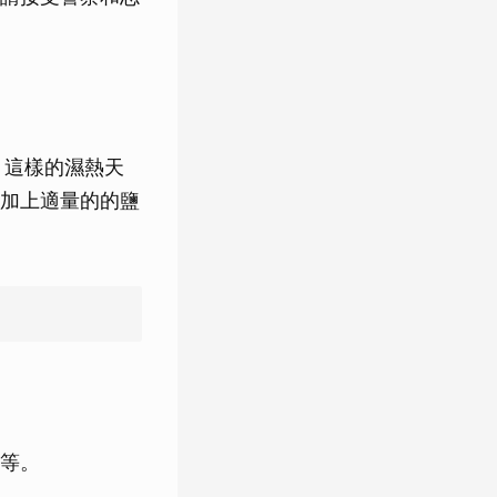
，這樣的濕熱天
加上適量的的鹽
等。