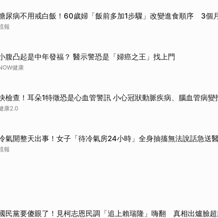
糖尿病不用戒白飯！60歲婦「飯前多加1步驟」改變進食順序 3個
鏡報
小腹凸起是中年發福？ 醫示警恐是「婦癌之王」找上門
NOW健康
快檢查！耳朵1特徵恐是心血管警訊 小心冠狀動脈疾病、腦血管病變
健康2.0
冷氣開整天出事！女子「待冷氣房24小時」全身抽搐無法說話急送
鏡報
國民黨要傻眼了！見柯志恩民調「追上賴瑞隆」嗨翻 真相出爐臉超