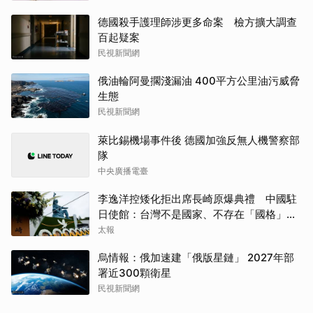
德國殺手護理師涉更多命案 檢方擴大調查
百起疑案
民視新聞網
俄油輪阿曼擱淺漏油 400平方公里油污威脅
生態
民視新聞網
萊比錫機場事件後 德國加強反無人機警察部
隊
中央廣播電臺
李逸洋控矮化拒出席長崎原爆典禮 中國駐
日使館：台灣不是國家、不存在「國格」一
說
太報
烏情報：俄加速建「俄版星鏈」 2027年部
署近300顆衛星
民視新聞網