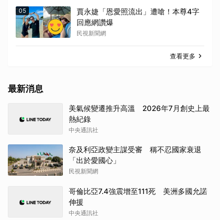
05
賈永婕「恩愛照流出」遭嗆！本尊4字
回應網讚爆
民視新聞網
查看更多
最新消息
美氣候變遷推升高溫 2026年7月創史上最
熱紀錄
中央通訊社
奈及利亞政變主謀受審 稱不忍國家衰退
「出於愛國心」
民視新聞網
哥倫比亞7.4強震增至111死 美洲多國允諾
伸援
中央通訊社