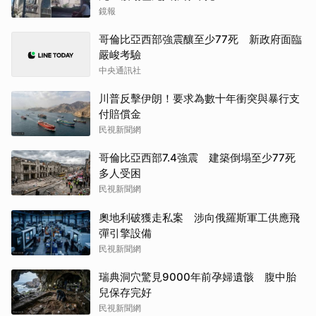
鏡報
哥倫比亞西部強震釀至少77死 新政府面臨
嚴峻考驗
中央通訊社
川普反擊伊朗！要求為數十年衝突與暴行支
付賠償金
民視新聞網
哥倫比亞西部7.4強震 建築倒塌至少77死
多人受困
民視新聞網
奧地利破獲走私案 涉向俄羅斯軍工供應飛
彈引擎設備
民視新聞網
瑞典洞穴驚見9000年前孕婦遺骸 腹中胎
兒保存完好
民視新聞網