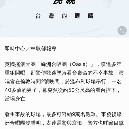
即時中心／林耿郁報導
英國搖滾天團「綠洲合唱團（Oasis）」，睽違多年
重組開唱，卻驚傳歌迷墜落看台喪命的不幸事故；演
唱會在倫敦時間2號晚間，於溫布利球場舉行，一名
40多歲的男子，卻突然從約50公尺高的看台摔下，
當場身亡。
發生事故的球場，最多可容納9萬名觀眾。事發後綠
洲合唱團發聲明，表達震驚與哀慟；警方也呼籲目擊