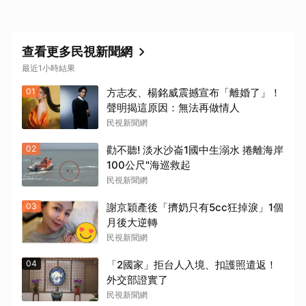
查看更多民視新聞網
最近1小時結果
01
方志友、楊銘威震撼宣布「離婚了」！
聲明揭這原因：無法再做情人
民視新聞網
02
勸不聽! 淡水沙崙1國中生溺水 捲離海岸
100公尺"海巡救起
民視新聞網
03
謝京穎產後「擠奶只有5cc狂掉淚」1個
月後大逆轉
民視新聞網
取消
04
「2國家」拒台人入境、扣護照遣返！
外交部證實了
民視新聞網