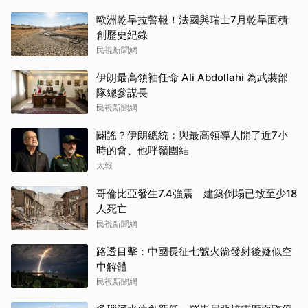
歐洲乾旱拉警報！法國與瑞士7月乾旱面積
創歷史紀錄
民視新聞網
伊朗最高領袖任命 Ali Abdollahi 為武裝部
隊總參謀長
民視新聞網
闢謠？伊朗總統：與最高領導人開了近7小
時的會、他呼籲團結
太報
哥倫比亞發生7.4強震 建築倒塌已致至少18
人死亡
民視新聞網
路透目擊：中國長征七號火箭發射後疑似空
中解體
民視新聞網