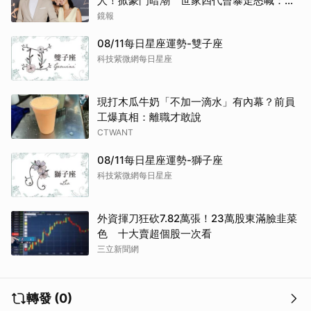
人！掀豪門暗潮 世家四代曾暴走怒喊：我
只是一個年輕人
鏡報
08/11每日星座運勢-雙子座
科技紫微網每日星座
現打木瓜牛奶「不加一滴水」有內幕？前員
工爆真相：離職才敢說
CTWANT
08/11每日星座運勢-獅子座
科技紫微網每日星座
外資揮刀狂砍7.82萬張！23萬股東滿臉韭菜
色 十大賣超個股一次看
三立新聞網
轉發 (0)