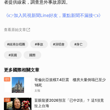
者提供線索，調查意外事故原因。
《👉加入民視新聞Line好友，重點新聞不漏接👈》
查看原始文章
#綠洲合唱團
#事故
#演唱會
#身亡
#英國
國際
更多國際相關文章
01
哥倫比亞規模7.4巨震 樓房大量倒塌已至少
18死
太報
02
盲眼龍婆2026預言「已中2項」？ 這1項竟
扯上台海