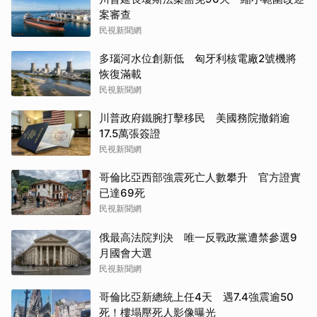
案審查
民視新聞網
多瑙河水位創新低 匈牙利核電廠2號機將
恢復滿載
民視新聞網
川普政府鐵腕打擊移民 美國務院撤銷逾
17.5萬張簽證
民視新聞網
哥倫比亞西部強震死亡人數攀升 官方證實
已達69死
民視新聞網
俄最高法院判決 唯一反戰政黨遭禁參選9
月國會大選
民視新聞網
哥倫比亞新總統上任4天 遇7.4強震逾50
死！樓塌壓死人影像曝光