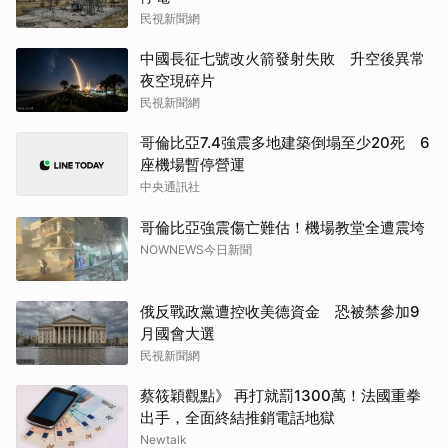
民視新聞網
中國長征七號改火箭發射失敗 升空後異常
夜空現碎片
民視新聞網
哥倫比亞7.4強震多地建築倒塌至少20死 6
座機場暫停營運
中央通訊社
哥倫比亞強震傷亡難估！機場教堂全遭震垮
NOWNEWS今日新聞
俄反戰政黨遭控收美德資金 恐被禁參加9
月國會大選
民視新聞網
蔡筱穎觀點》 再打就罰1300萬！法國重拳
出手，全面終結推銷電話地獄
Newtalk