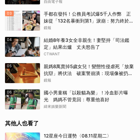
自由電子報
03
手都在發抖！公務員考試爆5千人作弊 正
妹從「132名暴衝到第1」淚崩：努力終於被
看見
鏡報
04
結婚8年養3女全非親生！妻堅持「司法鑑
定」結果出爐 丈夫怒告了
CTWANT
05
親媽8萬賣掉5歲女兒！變態性侵虐死「放棄
抗辯」將伏法 破案警崩潰：現場像被扔掉
的洋娃娃
鏡報
06
國小男童稱「以殺貓為樂」！冷血影片曝
光 媽媽不管竟回：尊重他喜好
緯來娛樂新聞
其他人也看了
12星座今日運勢〈08.11星期二〉