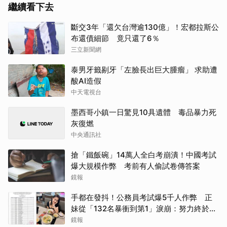
繼續看下去
斷交3年「還欠台灣逾130億」！宏都拉斯公
布還債細節 竟只還了6％
三立新聞網
泰男牙籤剔牙「左臉長出巨大腫瘤」 求助遭
酸AI造假
中天電視台
墨西哥小鎮一日驚見10具遺體 毒品暴力死
灰復燃
中央通訊社
搶「鐵飯碗」14萬人全白考崩潰！中國考試
爆大規模作弊 考前有人偷試卷傳答案
鏡報
手都在發抖！公務員考試爆5千人作弊 正
妹從「132名暴衝到第1」淚崩：努力終於被
看見
鏡報