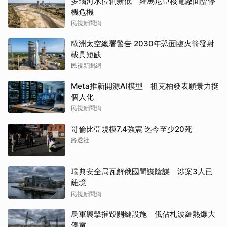
多瑙河水位創新低 羅馬尼亞核電廠面臨停
機危機
民視新聞網
歐洲太空總署警告 2030年恐面臨火箭發射
載具短缺
民視新聞網
Meta推新開源AI模型 祖克柏發表願景力挺
個人化
民視新聞網
哥倫比亞規模7.4強震 迄今至少20死
路透社
瑞典安全局瓦解俄國間諜陰謀 涉案3人已
離境
民視新聞網
烏軍襲擊摧毀關鍵設施 俄佔札波羅熱爆大
停電