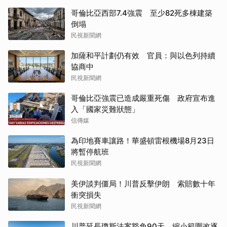
哥倫比亞西部7.4強震 至少82死多棟建築
倒塌
民視新聞網
加薩和平計劃仍有效 官員：與以色列持續
協商中
民視新聞網
哥倫比亞強震已造成嚴重死傷 政府宣布進
入「國家災難狀態」
信傳媒
為印地賽車讓路！華盛頓雷根機場8月23日
將暫停航班
民視新聞網
美伊談判僵局！川普反擊伊朗 索賠數十年
衝突損失
民視新聞網
川普延長瓊斯法案豁免90天 縮小範圍改逐