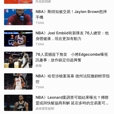
民視新聞網
NBA》剛得知被交易！Jaylen Brown怒摔
手機
TSNA
NBA》Joel Embiid有新隊友 76人總管：他
身體健康，現在更加有動力
TSNA
76人震撼簽下詹皇 小將Edgecombe曝視
訊趣事：故作鎮定但超興奮
鏡報
NBA》哈登涉槍案落幕 德州法院撤銷輕罪指
控
TSNA
NBA》Leonard案調查可能結果曝光？傳聯
盟或與快艇協商和解 延宕多時的交易案可望
於開季前成行
緯來體育新聞