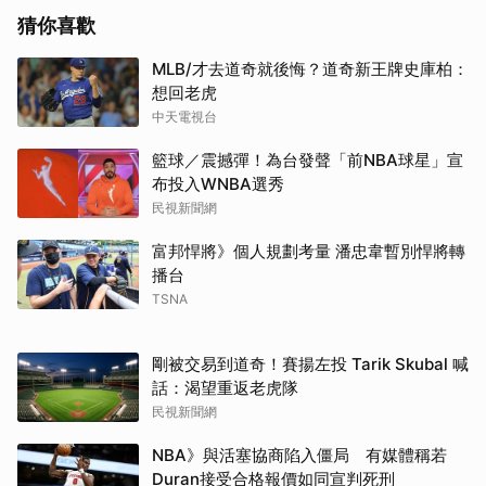
猜你喜歡
MLB/才去道奇就後悔？道奇新王牌史庫柏：
想回老虎
中天電視台
籃球／震撼彈！為台發聲「前NBA球星」宣
布投入WNBA選秀
民視新聞網
富邦悍將》個人規劃考量 潘忠韋暫別悍將轉
播台
TSNA
剛被交易到道奇！賽揚左投 Tarik Skubal 喊
話：渴望重返老虎隊
民視新聞網
NBA》與活塞協商陷入僵局 有媒體稱若
Duran接受合格報價如同宣判死刑