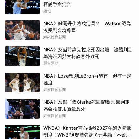
柯鹼致命混合
鏡報
NBA》離開丹佛將成定局？ Watson認為
沒受到金塊尊重
緯來體育新聞
NBA》灰熊前鋒克拉克死因出爐 法醫判定
為海洛因與古柯鹼意外致死
麗台運動
NBA》Love想與LeBron再聚首 但有一定
難度
緯來體育新聞
NBA》灰熊前鋒Clarke死因揭曉 法醫判定
為藥物使用過量意外
緯來體育新聞
WNBA》Kanter宣布挑戰2027年選秀衝擊
制度！WNBPA發聲強調多元共融「不會成