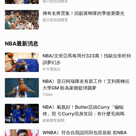
我只想寫寫體育
傳奇名將雲集！回顧黃蜂隊的季後賽榮光
我只想寫寫體育
NBA最新消息
NBA/文班亞馬每周付323萬！找歐拉朱旺特
訓夢幻步
中天電視台
NBA》昔日柯瑞隊友有新工作！艾利斯轉任
大學GM 盼為家鄉籃球圓夢
TSNA
NBA》氣氛好！Butler惡搞Curry「蝙蝠
俠」照 引Curry現身笑回：有什麼毛病嗎
緯來體育新聞
WNBA》符合自我認同與包容規範 前NBA