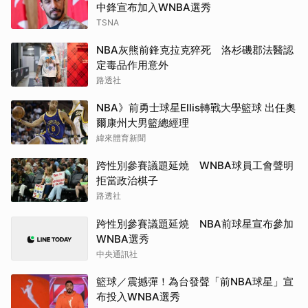
中鋒宣布加入WNBA選秀
TSNA
NBA灰熊前鋒克拉克猝死 洛杉磯郡法醫認
定毒品作用意外
路透社
NBA》前勇士球星Ellis轉戰大學籃球 出任奧
爾康州大男籃總經理
緯來體育新聞
跨性別參賽議題延燒 WNBA球員工會聲明
拒當政治棋子
路透社
跨性別參賽議題延燒 NBA前球星宣布參加
WNBA選秀
中央通訊社
籃球／震撼彈！為台發聲「前NBA球星」宣
布投入WNBA選秀