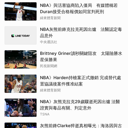
NBA》與活塞協商陷入僵局 有媒體稱若
Duran接受合格報價如同宣判死刑
緯來體育新聞
NBA灰熊前鋒克拉克死因出爐 法醫認定毒
品意外
中央通訊社
Brittney Griner讀秒關鍵阻攻 太陽險勝水
星保勝果
民視新聞網
NBA》Harden持槍案正式撤銷 完成替代處
置協議後案件獲准結案
緯來體育新聞
NBA》灰熊克拉克29歲驟逝死因出爐 法醫
證實與毒品有關、判定意外
TSNA
灰熊前鋒Clarke猝逝真相曝光：海洛因與古