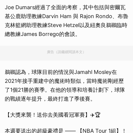
Joe Dumars經過了全面的考察，其中包括與密爾瓦
基公鹿助理教練Darvin Ham 與 Rajon Rondo、布魯
克林籃網助理教練Steve Hetzel以及紐奧良鵜鶘臨時
總教練James Borrego的會談。
廣告（請繼續閱讀本文）
鵜鶘認為，球隊目前的情況與Jamahl Mosley在
2021年接手重建中的魔術時類似，當時魔術剛經歷
了1個21勝的賽季。在他的領導和培養計劃下，球隊
的戰績逐年提升，最終打進了季後賽。
【大獎來襲！送你去美國看冠軍賽】✈️🏆
本週要送出的超級豪禮是 —— 【NBA Tour 1組】！