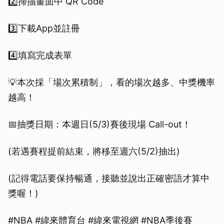
2️⃣掃描畫面中 QR Code
3️⃣下載App並註冊
4️⃣填寫完成表單
💡本次採「場次累積制」，看的場次越多、中獎機率
越高！
📅抽獎日期：本週日(5/3)賽後現場 Call-out！
(若遇賽程提前結束，將移至週六(5/2)抽出)
(記得電話要保持暢通，接聽並說出正確密語才算中
獎喔！)
#NBA #緯來體育台 #緯來電視網 #NBA季後賽