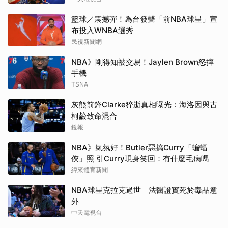
籃球／震撼彈！為台發聲「前NBA球星」宣
布投入WNBA選秀
民視新聞網
NBA》剛得知被交易！Jaylen Brown怒摔
手機
TSNA
灰熊前鋒Clarke猝逝真相曝光：海洛因與古
柯鹼致命混合
鏡報
NBA》氣氛好！Butler惡搞Curry「蝙蝠
俠」照 引Curry現身笑回：有什麼毛病嗎
緯來體育新聞
NBA球星克拉克過世 法醫證實死於毒品意
外
中天電視台