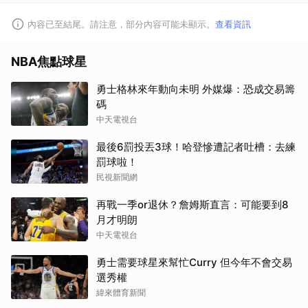
內容已至結尾。請注意，部分內容可能未顯示。
查看資訊
NBA焦點球星
勇士格林來年動向未明 外媒爆：恐成交易籌
碼
中天電視台
最後6罰投丟3球！哈登慘遭記者吐槽：去練
罰球啦！
民視新聞網
再戰一季or退休？詹姆斯直言：可能要到8
月才明朗
中天電視台
勇士需要球星來幫忙Curry 但今年不會交易
選秀權
緯來體育新聞