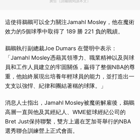
廣告（請繼續閱讀本文）
這使得鵜鶘可以全力關注Jamahl Mosley，他在魔術
效力的5個球季中取得了 189 勝 221 負的戰績。
鵜鶘執行副總裁Joe Dumars 在聲明中表示：
「Jamahl Mosley憑藉其領導力、職業精神以及與球
員和工作人員建立的牢固關係，贏得了整個NBA的尊
重，他始終展現出培養年輕球員的能力，並打造出一
支支以強悍、紀律和團結著稱的球隊。」
消息人士指出，Jamahl Mosley被魔術解雇後，鵜鶘
高層一直與他及其經紀人、WME籃球經紀公司的
Bret Just保持聯繫，雙方上週在芝加哥舉行的NBA
選秀聯合訓練營上正式會面。