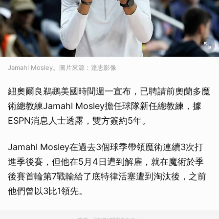
Jamahl Mosley。圖片來源：達志影像
紐奧爾良鵜鶘美國時間週一宣布，已聘請前奧蘭多魔
術總教練Jamahl Mosley擔任球隊新任總教練，據
ESPN消息人士透露，雙方簽約5年。
Jamahl Mosley在過去3個球季帶領魔術連續3次打
進季後賽，但他在5月4日遭到解雇，就在魔術於季
後賽首輪第7戰輸給了底特律活塞遭到淘汰後，之前
他們曾以3比1領先。