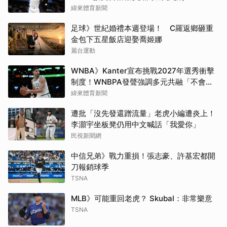
緯來體育新聞
足球》世紀婚禮本週登場！ C羅返鄉砸重
金包下五星飯店迎娶喬姬娜
麗台運動
WNBA》Kanter宣布挑戰2027年選秀衝擊
取消
制度！WNBPA發聲強調多元共融「不會成
為政治棋子」
緯來體育新聞
遭批「沒先發還蹭流量」老虎小編遭炎上！
李灝宇坐板凳仍用中文喊話「我愛你」
民視新聞網
中信兄弟》戰力重損！張志豪、許基宏都開
刀報銷球季
TSNA
MLB》可能重回老虎？ Skubal：非常樂意
TSNA