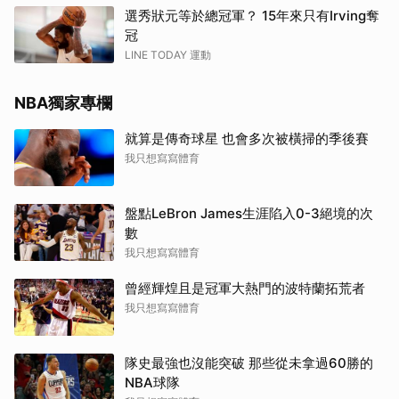
選秀狀元等於總冠軍？ 15年來只有Irving奪
冠
LINE TODAY 運動
NBA獨家專欄
就算是傳奇球星 也會多次被橫掃的季後賽
我只想寫寫體育
盤點LeBron James生涯陷入0-3絕境的次
數
我只想寫寫體育
曾經輝煌且是冠軍大熱門的波特蘭拓荒者
我只想寫寫體育
隊史最強也沒能突破 那些從未拿過60勝的
NBA球隊