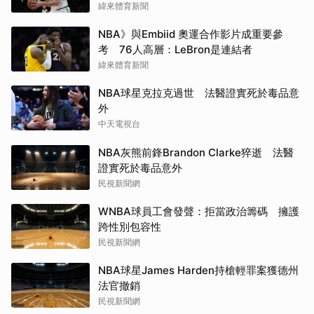
為政治棋子」
緯來體育新聞
NBA》與Embiid 奧運合作影片成重要參
考 76人高層：LeBron是連結者
緯來體育新聞
NBA球星克拉克過世 法醫證實死於毒品意
外
中天電視台
NBA灰熊前鋒Brandon Clarke猝逝 法醫
證實死於毒品意外
民視新聞網
WNBA球員工會發聲：拒當政治籌碼 擁護
跨性別包容性
民視新聞網
NBA球星James Harden持槍輕罪案獲德州
法官撤銷
民視新聞網