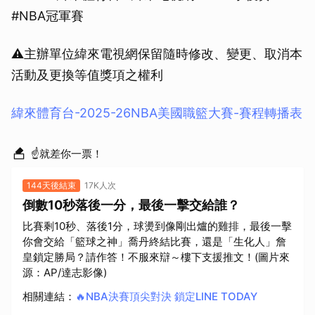
#NBA冠軍賽
⚠️主辦單位緯來電視網保留隨時修改、變更、取消本
活動及更換等值獎項之權利
緯來體育台-2025-26NBA美國職籃大賽-賽程轉播表
☝就差你一票！
144天後結束
17K人次
倒數10秒落後一分，最後一擊交給誰？
比賽剩10秒、落後1分，球燙到像剛出爐的雞排，最後一擊
你會交給「籃球之神」喬丹終結比賽，還是「生化人」詹
皇鎖定勝局？請作答！不服來辯～樓下支援推文！(圖片來
源：AP/達志影像)
相關連結
：
🔥NBA決賽頂尖對決 鎖定LINE TODAY