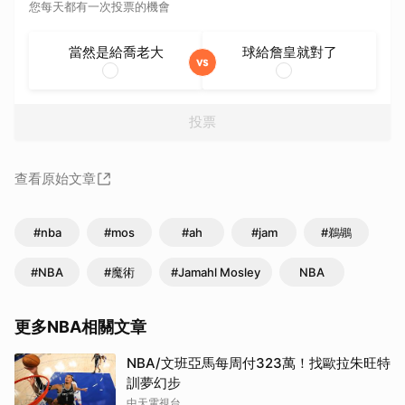
您每天都有一次投票的機會
當然是給喬老大
球給詹皇就對了
投票
查看原始文章
#nba
#mos
#ah
#jam
#鵜鶘
#NBA
#魔術
#Jamahl Mosley
NBA
更多NBA相關文章
NBA/文班亞馬每周付323萬！找歐拉朱旺特
訓夢幻步
中天電視台