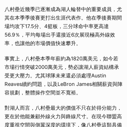
八村壘近幾季已逐漸成為湖人輪替中的重要成員，尤
其在本季季後賽更打出生涯代表作。他在季後賽期間
場均攻下17.5分、4籃板，三分球命中率更高達
56.9％，平均每場出手還接近6次展現極高外線效
率，也讓他的市場價值快速攀升。
事實上，八村壘本季年薪約為1820萬美元，如今若
市場行情突破2000萬美元，勢必讓湖人薪資結構承
受更大壓力。尤其球隊未來還必須處理Austin
Reaves續約問題，以及LeBron James相關薪資與陣
容規劃，整體操作空間並不寬裕。
對湖人而言，八村壘最大的價值不只在於得分能力，
更在於他能兼顧外線火力與鋒線尺寸。在現今聯盟高
度重視空間與側翼深度的環境下，像八村壘這類具備