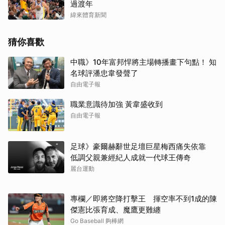
過渡年
緯來體育新聞
猜你喜歡
中職》10年富邦悍將主場轉播畫下句點！ 知
名球評潘忠韋發聲了
自由電子報
職業意識待加強 黃韋盛收到
自由電子報
足球》豪爾赫辭世足壇巨星梅西痛失依靠
低調父親兼經紀人成就一代球王傳奇
麗台運動
專欄／即將空降打擊王 揮空率不到1成的陳
傑憲比張育成、魔鷹更難纏
Go Baseball 夠棒網