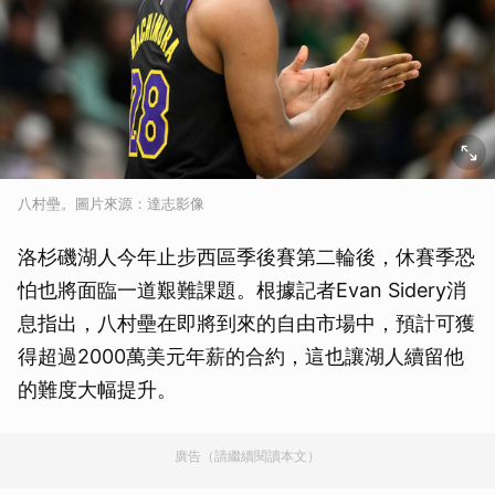
八村壘。圖片來源：達志影像
洛杉磯湖人今年止步西區季後賽第二輪後，休賽季恐
怕也將面臨一道艱難課題。根據記者Evan Sidery消
息指出，八村壘在即將到來的自由市場中，預計可獲
得超過2000萬美元年薪的合約，這也讓湖人續留他
的難度大幅提升。
廣告（請繼續閱讀本文）