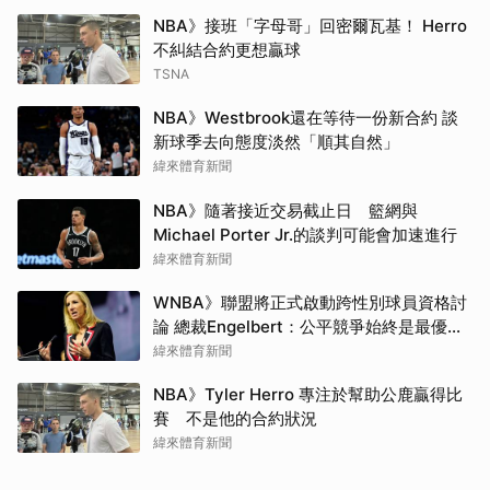
NBA》接班「字母哥」回密爾瓦基！ Herro
不糾結合約更想贏球
TSNA
NBA》Westbrook還在等待一份新合約 談
新球季去向態度淡然「順其自然」
緯來體育新聞
NBA》隨著接近交易截止日 籃網與
Michael Porter Jr.的談判可能會加速進行
緯來體育新聞
WNBA》聯盟將正式啟動跨性別球員資格討
論 總裁Engelbert：公平競爭始終是最優先
事項
緯來體育新聞
NBA》Tyler Herro 專注於幫助公鹿贏得比
賽 不是他的合約狀況
緯來體育新聞