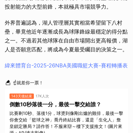
投射能力的大型前鋒，本就極具市場競爭力。
外界普遍認為，湖人管理層其實相當希望留下八村
壘，畢竟他近年逐漸成長為球隊鋒線最穩定的得分點
之一。不過若其他球隊在自由市場開出更高報價，湖
人是否願意匹配，將成為今夏最受矚目的決策之一。
緯來體育台-2025-26NBA美國職籃大賽-賽程轉播表
☝就差你一票！
143天後結束
17K人次
倒數10秒落後一分，最後一擊交給誰？
比賽剩10秒、落後1分，球燙到像剛出爐的雞排，最後一擊
你會交給「籃球之神」喬丹終結比賽，還是「生化人」詹
皇鎖定勝局？請作答！不服來辯～樓下支援推文！(圖片來
源：AP/達志影像)