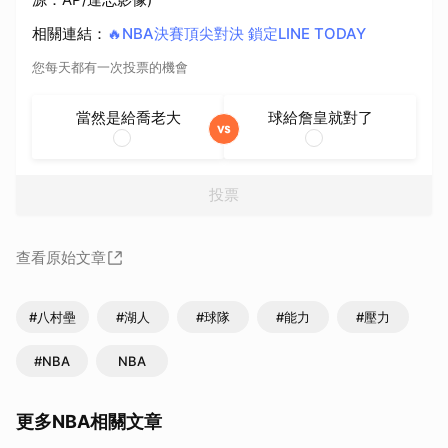
相關連結
：
🔥NBA決賽頂尖對決 鎖定LINE TODAY
您每天都有一次投票的機會
當然是給喬老大
球給詹皇就對了
投票
查看原始文章
#八村壘
#湖人
#球隊
#能力
#壓力
#NBA
NBA
更多NBA相關文章