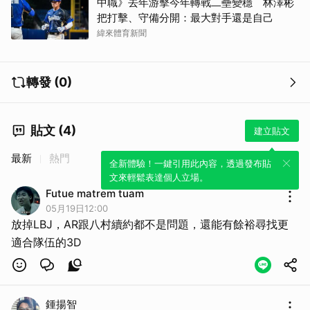
中職》去年游擊今年轉戰二壘變穩 林澤彬
把打擊、守備分開：最大對手還是自己
緯來體育新聞
轉發 (0)
貼文 (4)
建立貼文
最新
熱門
全新體驗！一鍵引用此內容，透過發布貼
文來輕鬆表達個人立場。
Futue matrem tuam
05月19日12:00
放掉LBJ，AR跟八村續約都不是問題，還能有餘裕尋找更
適合隊伍的3D
鍾揚智