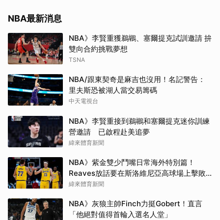
NBA最新消息
NBA》李賢重獲鵜鶘、塞爾提克試訓邀請 拚
雙向合約挑戰夢想
TSNA
NBA/跟東契奇是麻吉也沒用！名記警告：
里夫斯恐被湖人當交易籌碼
中天電視台
NBA》李賢重接到鵜鶘和塞爾提克迷你訓練
營邀請 已啟程赴美追夢
緯來體育新聞
NBA》紫金雙少鬥嘴日常海外特別篇！
Reaves放話要在斯洛維尼亞高球場上擊敗
Doncic
緯來體育新聞
NBA》灰狼主帥Finch力挺Gobert！直言
「他絕對值得首輪入選名人堂」