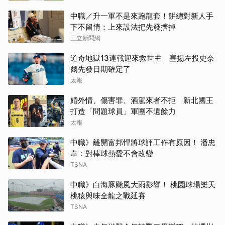
中職／升一軍不是來跑龍套！餅總對新人手
下不留情：上來設法把先發擠掉
三立新聞網
道奇地獄13連戰迎來救世主 塞揚左投史奈
爾先發日期確定了
太報
婚外情、傷害罪、酒駕來者不拒 新北國王
打造「問題球員」軍團不遺餘力
太報
中職》離開富邦悍將球評工作有原因！ 潘忠
韋：對棒球熱愛不會改變
TSNA
取消
中職》白海豚颱風大雨影響！ 桃園球場樂天
桃猿與味全龍之戰延賽
TSNA