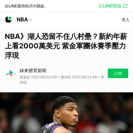
以LINE開啟
在LINE應用程式中開啟。
NBA
登入
NBA》湖人恐留不住八村壘？新約年薪
上看2000萬美元 紫金軍團休賽季壓力
浮現
緯來體育新聞
訂閱
更新於 05月19日03:09 • 發布於 05月18日12:48 • 李
升愷