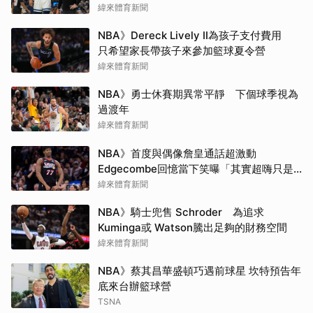
緯來體育新聞
NBA》Dereck Lively II為孩子支付費用
只希望家長帶孩子來參加籃球夏令營
緯來體育新聞
NBA》勇士休賽期異常平靜 下個球季視為
過渡年
緯來體育新聞
NBA》首度與偶像詹皇通話超激動
Edgecombe回憶當下笑曝「其實超嗨只是
在裝酷」
緯來體育新聞
NBA》騎士兜售 Schroder 為追求
Kuminga或 Watson騰出足夠的財務空間
緯來體育新聞
NBA》蔡其昌華盛頓巧遇前球星 坎特預告年
底來台辦籃球營
TSNA