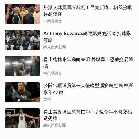
烙湖人球員圍堵裁判！里夫斯嗆：朝我臉吼
是想怎樣
中天電視台
Anthony Edwards轉述媽媽的話 暗批球隊
策略
緯來體育新聞
勇士格林來年動向未明 外媒爆：恐成交易籌
碼
中天電視台
公開出櫃球員第一人侵略型腦瘤病逝 柯林斯
享年47歲
太報
勇士需要球星來幫忙Curry 但今年不會交易
選秀權
緯來體育新聞