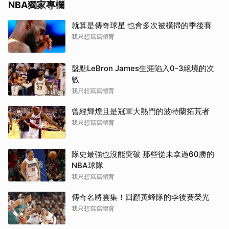
NBA獨家專欄
就算是傳奇球星 也會多次被橫掃的季後賽
我只想寫寫體育
盤點LeBron James生涯陷入0-3絕境的次
數
我只想寫寫體育
曾經輝煌且是冠軍大熱門的波特蘭拓荒者
我只想寫寫體育
隊史最強也沒能突破 那些從未拿過60勝的
NBA球隊
我只想寫寫體育
傳奇名將雲集！回顧黃蜂隊的季後賽榮光
我只想寫寫體育