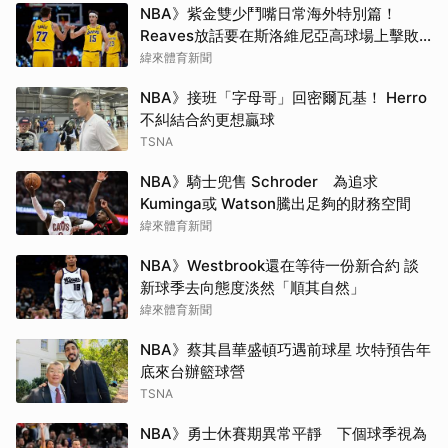
NBA》紫金雙少鬥嘴日常海外特別篇！
Reaves放話要在斯洛維尼亞高球場上擊敗
Doncic
緯來體育新聞
NBA》接班「字母哥」回密爾瓦基！ Herro
不糾結合約更想贏球
TSNA
NBA》騎士兜售 Schroder 為追求
Kuminga或 Watson騰出足夠的財務空間
緯來體育新聞
NBA》Westbrook還在等待一份新合約 談
新球季去向態度淡然「順其自然」
緯來體育新聞
NBA》蔡其昌華盛頓巧遇前球星 坎特預告年
底來台辦籃球營
TSNA
NBA》勇士休賽期異常平靜 下個球季視為