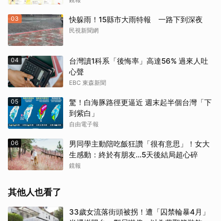
03
快躲雨！15縣市大雨特報 一路下到深夜
民視新聞網
04
台灣讀1科系「後悔率」高達56% 過來人吐
心聲
EBC 東森新聞
05
驚！白海豚路徑更逼近 週末起半個台灣「下
到紫白」
自由電子報
06
男同學主動陪吃飯狂讚「很有意思」！女大
生感動：終於有朋友…5天後結局超心碎
鏡報
其他人也看了
33歲女流落街頭被拐！遭「囚禁輪暴4月」