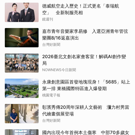
德威航空走入歷史！正式更名「泰瑞航
空」 全新制服亮相
鏡週刊
嘉市青年音樂家李易修 入選亞洲青年管弦
樂團8/16返嘉演出
台灣好新聞
2026臺北文創名家會客室！解碼AI創作變
局
NOWNEWS今日新聞
永康創意園區首發地塊現身！「5685」站上
第一排 東橋國際特區進入爆發期
桃園電子報
彰濱秀傳20周年深耕人文藝術 瀰力村男當
代繪畫個展登場
台灣好新聞
國內出現今年首例本土傷寒 中部70多歲女