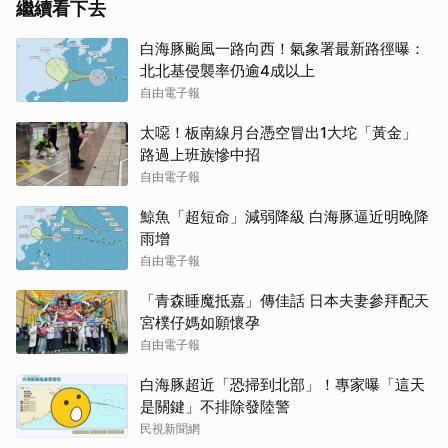
繼續看下去
白海豚颱風一路向西！氣象署最新路徑曝：
北北基侵襲率仍逾4成以上
自由電子報
太噁！板南線月台憑空冒出1大坨「黃金」
路過上班族慘中招
自由電子報
鯨魚「超短命」減弱降級 白海豚逼近明晚降
雨增
自由電子報
「青森睡魔抵嘉」傳佳話 日本夫妻參拜配天
宮樸仔媽如願懷孕
自由電子報
白海豚超近「恐掃到北部」！專家曝「這天
是關鍵」不排除發陸警
民視新聞網