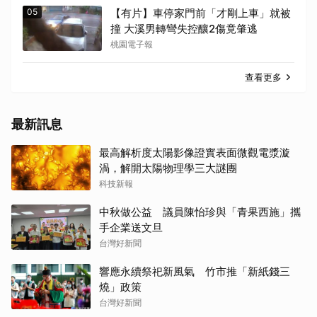
05
【有片】車停家門前「才剛上車」就被
撞 大溪男轉彎失控釀2傷竟肇逃
桃園電子報
查看更多
最新訊息
最高解析度太陽影像證實表面微觀電漿漩
渦，解開太陽物理學三大謎團
科技新報
中秋做公益 議員陳怡珍與「青果西施」攜
手企業送文旦
台灣好新聞
響應永續祭祀新風氣 竹市推「新紙錢三
燒」政策
台灣好新聞