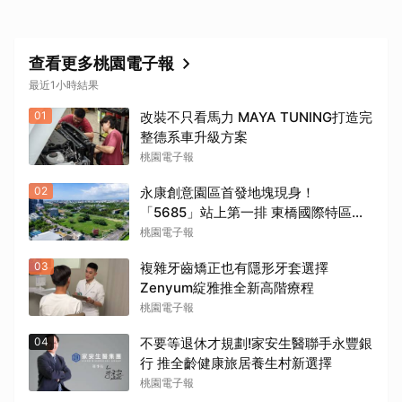
查看更多桃園電子報
最近1小時結果
01
改裝不只看馬力 MAYA TUNING打造完
整德系車升級方案
桃園電子報
02
永康創意園區首發地塊現身！
「5685」站上第一排 東橋國際特區進
入爆發期
桃園電子報
03
複雜牙齒矯正也有隱形牙套選擇
Zenyum綻雅推全新高階療程
桃園電子報
04
不要等退休才規劃!家安生醫聯手永豐銀
行 推全齡健康旅居養生村新選擇
桃園電子報