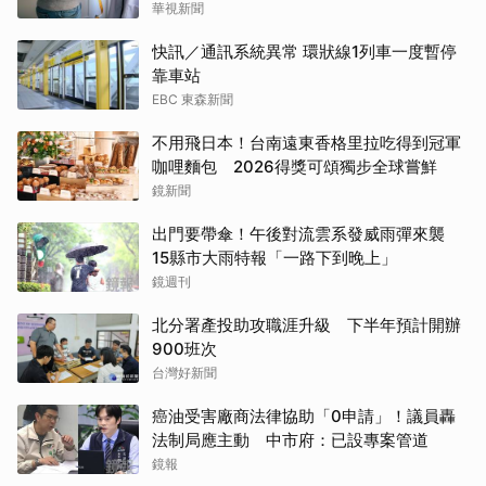
華視新聞
快訊／通訊系統異常 環狀線1列車一度暫停
靠車站
EBC 東森新聞
不用飛日本！台南遠東香格里拉吃得到冠軍
咖哩麵包 2026得獎可頌獨步全球嘗鮮
鏡新聞
出門要帶傘！午後對流雲系發威雨彈來襲
15縣市大雨特報「一路下到晚上」
鏡週刊
北分署產投助攻職涯升級 下半年預計開辦
900班次
台灣好新聞
癌油受害廠商法律協助「0申請」！議員轟
法制局應主動 中市府：已設專案管道
鏡報