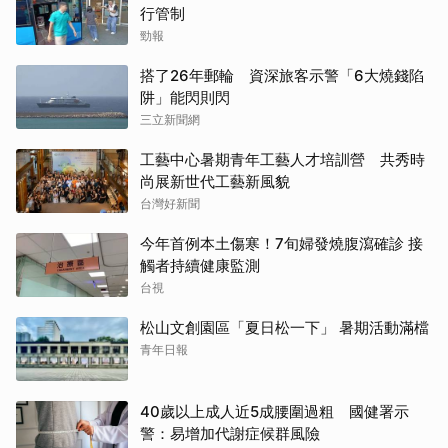
行管制
勁報
搭了26年郵輪 資深旅客示警「6大燒錢陷
阱」能閃則閃
三立新聞網
工藝中心暑期青年工藝人才培訓營 共秀時
尚展新世代工藝新風貌
台灣好新聞
今年首例本土傷寒！7旬婦發燒腹瀉確診 接
觸者持續健康監測
台視
松山文創園區「夏日松一下」 暑期活動滿檔
青年日報
40歲以上成人近5成腰圍過粗 國健署示
警：易增加代謝症候群風險