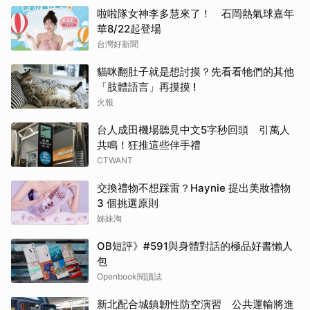
啦啦隊女神李多慧來了！ 石岡熱氣球嘉年
華8/22起登場
台灣好新聞
貓咪翻肚子就是想討摸？先看看牠們的其他
「肢體語言」再摸摸 !
火報
台人成田機場聽見中文5字秒回頭 引萬人
共鳴！狂推這些伴手禮
CTWANT
交換禮物不想踩雷？Haynie 提出美妝禮物
3 個挑選原則
姊妹淘
OB短評》#591與身體對話的極品好書懶人
包
Openbook閱讀誌
新北配合城鎮韌性防空演習 公共運輸將進