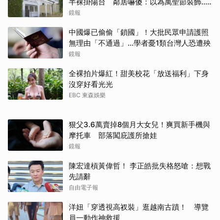
半裸掛陽台 鄰居嚇傻：以為萬聖節裝飾...
主謀竟與妻小同住
鏡報
中國爆已偷偷「鎖國」！大批民眾申請護照
無理由「不通過」...學者憂1類台灣人恐遭殃
取消
鏡報
全裸拍片爆紅！甜美校花「放送福利」下身
沒穿好看光光
EBC 東森娛樂
狠父3.6萬賣掉8個月大女兒！爽買新手機與
摩托車 部落闖庇護所搶娃
鏡報
陳宏達槓黃偉哲！ 李正皓批失格怒嗆：想戰
先請辭
自由電子報
洋妞「穿透視高衩裝」逛越南古蹟！ 導覽
員一動作神救援