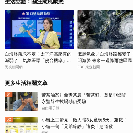
生活話題：關注颱風動態
白海豚飄忽不定！太平洋高壓真的
淑麗氣象／白海豚路徑變了
減弱了 氣象署曝「侵台機率」這
明海警 未來一週降雨熱區曝
樣說
民視新聞網
EBC 東森新聞
更多生活相關文章
01
苦茶油案》金獎茶農「苦茶籽」竟是中國貨
永豐餘生技場勘仍受騙
自由電子報
02
小雞上工驚見「徵人陪3女童玩5天」兼職！
小編一句「兄弟冷靜」遭炎上急道歉
鏡報