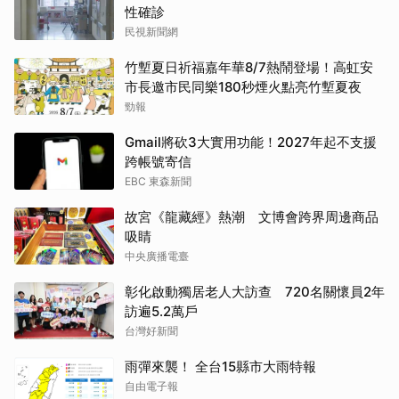
性確診
民視新聞網
竹塹夏日祈福嘉年華8/7熱鬧登場！高虹安
市長邀市民同樂180秒煙火點亮竹塹夏夜
勁報
Gmail將砍3大實用功能！2027年起不支援
跨帳號寄信
EBC 東森新聞
故宮《龍藏經》熱潮 文博會跨界周邊商品
吸睛
中央廣播電臺
彰化啟動獨居老人大訪查 720名關懷員2年
訪遍5.2萬戶
台灣好新聞
雨彈來襲！ 全台15縣市大雨特報
自由電子報