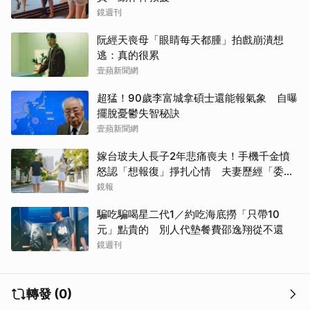
鏡週刊
阮經天喪母「眼睛每天都腫」拍戲崩潰想
逃：真的很累
壹蘋新聞網
超猛！90歲李富城拿碩士還能報氣象 自曝
擺脫憂鬱失智秘訣
壹蘋新聞網
嫁台玻夫人長子2年悲痛喪夫！手機千金憤
怒認「想報復」掙扎心情 夫妻歷經「委屈
與不平」只能安靜
鏡報
騙吃騙喝星二代1／約吃海底撈「只帶10
元」點貴的 別人代墊餐費邵逸翔從不還
鏡週刊
轉發 (0)