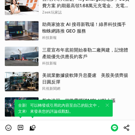
費方案 約期最高領1.68萬元充電金、充電最
高89折
Zeek玩家誌
助商家搶攻 AI 搜尋新戰場！綠界科技攜手
蜘蛛網路推 GEO 服務
科技新報
三星宣布年底前開始泰勒二廠興建，記憶體
產能優先供應長約客戶
科技新報
美就業數據疲軟降升息憂慮 美股美債齊揚
日圓反彈
民視新聞網
盤中速報 - 超微電腦(SMCI-US)大漲
全新體驗！一鍵引用此內容，透過發布貼
可以轉發或引用此內容至自己的貼文中，
5.24%，報30.92美元
文來輕鬆表達個人立場。
來發表您的評論或觀點。
anue鉅亨網