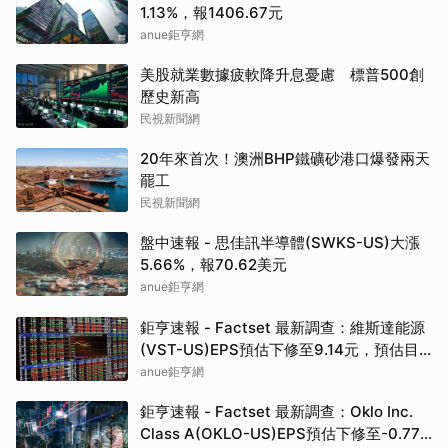
1.13%，報1406.67元
anue鉅亨網
美股就業數據疲軟降升息憂慮 標普500創
歷史新高
民視新聞網
20年來首次！澳洲BHP鐵礦砂港口爆發兩天
罷工
民視新聞網
盤中速報 - 思佳訊半導體(SWKS-US)大漲
5.66%，報70.62美元
anue鉅亨網
鉅亨速報 - Factset 最新調查：維斯達能源
(VST-US)EPS預估下修至9.14元，預估目
標價為222.00元
anue鉅亨網
鉅亨速報 - Factset 最新調查：Oklo Inc.
Class A(OKLO-US)EPS預估下修至-0.77