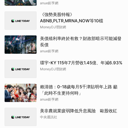
調升至42.64元，幅度約3.73%
anue鉅亨網
《強勢美股特報》
ABNB,PLTR,MRNA,NOW等10檔
MoneyDJ理財網
美債殖利率終於有救？財政部暗示可能減發
長債
anue鉅亨網
環宇-KY 115年7月營收1.45億、年減6.93%
MoneyDJ理財網
賴清德：0-18歲每月5千津貼明年上路 籲
「此時不生更待何時」
anue鉅亨網
美非農就業疲弱降低升息風險 歐股收紅
中央通訊社