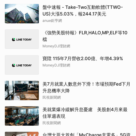
盤中速報 - Take-Two互動軟體(TTWO-
US)大漲5.03%，報244.17美元
anue鉅亨網
《強勢美股特報》FLR,HALO,MP,ELF等10
檔
MoneyDJ理財網
寶陞 115年7月營收2.00億、年增4.39%
MoneyDJ理財網
美7月就業人數意外下滑！市場預期Fed下月
升息機率大降
民視新聞網
美就業爆冷緩解升息憂慮 美股創4月來最
佳單週表現
民視新聞網
台灣大哥大首創「MyCharge充電多」5G資