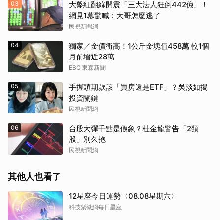
03
大盤紅翻綠開震「三大法人狂倒442億」！
網見1幕驚喊：大哥怎麼逃了
民視新聞網
04
獨家／金價衝高！1公斤金塊值458萬 較1個
月前增近28萬
EBC 東森新聞
05
手握頭期款該「買房還是ETF」？吳淡如揭
投資關鍵
民視新聞網
06
台股大彈千點是假象？杜金龍警告「2類
股」別久抱
民視新聞網
其他人也看了
12星座今日運勢〈08.08星期六〉
科技紫微網每日星座