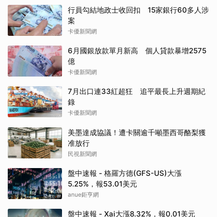
行員勾結地政士收回扣 15家銀行60多人涉
案
卡優新聞網
6月國銀放款單月新高 個人貸款暴增2575
億
卡優新聞網
7月出口連33紅超狂 追平最長上升週期紀
錄
卡優新聞網
美墨達成協議！遭卡關逾千噸墨西哥酪梨獲
准放行
民視新聞網
盤中速報 - 格羅方德(GFS-US)大漲
5.25%，報53.01美元
anue鉅亨網
盤中速報 - Xai大漲8.32%，報0.01美元