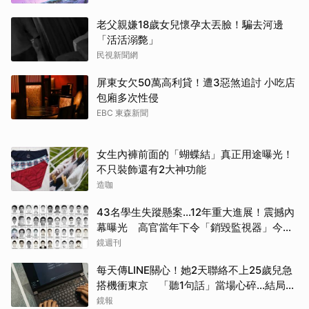
老父親嫌18歲女兒懷孕太丟臉！騙去河邊
「活活溺斃」
民視新聞網
屏東女欠50萬高利貸！遭3惡煞追討 小吃店
包廂多次性侵
EBC 東森新聞
女生內褲前面的「蝴蝶結」真正用途曝光！
不只裝飾還有2大神功能
造咖
43名學生失蹤懸案...12年重大進展！震撼內
幕曝光 高官當年下令「銷毀監視器」今遭
逮
鏡週刊
每天傳LINE關心！她2天聯絡不上25歲兒急
搭機衝東京 「聽1句話」當場心碎...結局看
哭網
鏡報