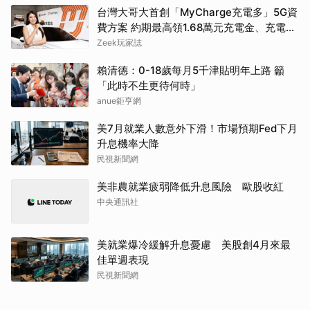
台灣大哥大首創「MyCharge充電多」5G資
費方案 約期最高領1.68萬元充電金、充電最
高89折
Zeek玩家誌
賴清德：0-18歲每月5千津貼明年上路 籲
「此時不生更待何時」
anue鉅亨網
美7月就業人數意外下滑！市場預期Fed下月
升息機率大降
民視新聞網
美非農就業疲弱降低升息風險 歐股收紅
中央通訊社
美就業爆冷緩解升息憂慮 美股創4月來最
佳單週表現
民視新聞網