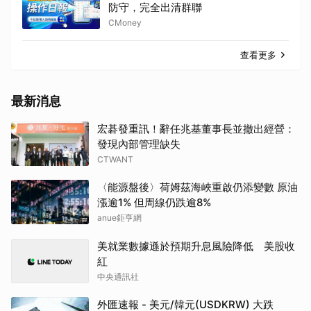
防守，完全出清群聯
CMoney
查看更多
最新消息
宏碁發重訊！辭任兆基董事長並撤出經營：
發現內部管理缺失
CTWANT
〈能源盤後〉荷姆茲海峽重啟仍添變數 原油
漲逾1% 但周線仍跌逾8%
anue鉅亨網
美就業數據遜於預期升息風險降低 美股收
紅
中央通訊社
外匯速報 - 美元/韓元(USDKRW) 大跌