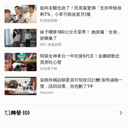
挺柯名醫也急了！民眾黨驚傳「支持率慘崩
剩7%」小草可能改挺另1黨
民視新聞網
妹子曖昧180公分天菜男！ 她摸遍「全身」
卻猶豫了
EBC 東森新聞
韓籍女神來台一年狂接5代言！金娜妍動念
買房吐心聲
自由電子報
翁曉玲稱訴願委員可領按日計酬 張惇涵啪一
聲：請回頭看、你也刪了1半
Newtalk
轉發 (0)