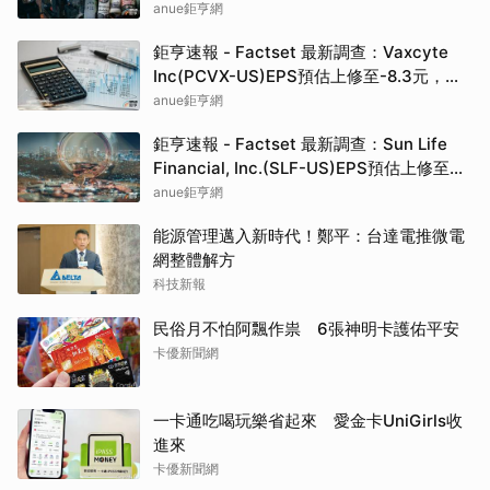
元，預估目標價為83.50元
anue鉅亨網
鉅亨速報 - Factset 最新調查：Vaxcyte
Inc(PCVX-US)EPS預估上修至-8.3元，預
估目標價為110.00元
anue鉅亨網
鉅亨速報 - Factset 最新調查：Sun Life
Financial, Inc.(SLF-US)EPS預估上修至
5.73元，預估目標價為80.81元
anue鉅亨網
能源管理邁入新時代！鄭平：台達電推微電
網整體解方
科技新報
民俗月不怕阿飄作祟 6張神明卡護佑平安
卡優新聞網
一卡通吃喝玩樂省起來 愛金卡UniGirls收
進來
卡優新聞網