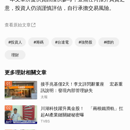
意，投資人仍須謹慎評估，自行承擔交易風險。
查看原始文章
#投資人
#籌碼
#台達電
#強勢股
#標的
理財
更多理財相關文章
01
接手兆基僅2天！李文詳閃辭董座 宏碁重
訊說明：發現內部管理缺失
太報
02
川湖科技躍升萬金股！ 「兩根鐵滑軌」扛
起AI產業鏈關鍵秘密曝
TVBS