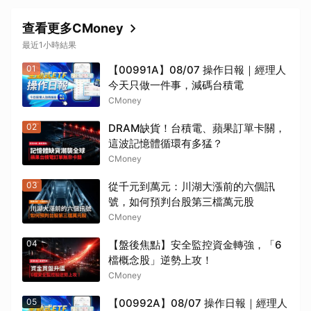
查看更多CMoney
最近1小時結果
01
【00991A】08/07 操作日報｜經理人
今天只做一件事，減碼台積電
CMoney
02
DRAM缺貨！台積電、蘋果訂單卡關，
這波記憶體循環有多猛？
CMoney
03
從千元到萬元：川湖大漲前的六個訊
號，如何預判台股第三檔萬元股
CMoney
04
【盤後焦點】安全監控資金轉強，「6
檔概念股」逆勢上攻！
CMoney
05
【00992A】08/07 操作日報｜經理人