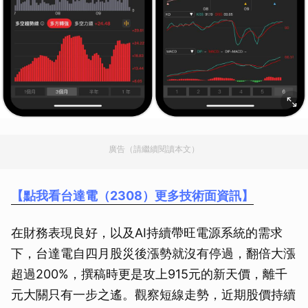
廣告（請繼續閱讀本文）
【點我看台達電（2308）更多技術面資訊】
在財務表現良好，以及AI持續帶旺電源系統的需求
下，台達電自四月股災後漲勢就沒有停過，翻倍大漲
超過200%，撰稿時更是攻上915元的新天價，離千
元大關只有一步之遙。觀察短線走勢，近期股價持續