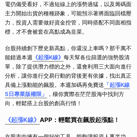
電仍備受看好，不過短線上的漲勢過猛，以及籌碼面
主力開始出貨的種種跡象，可能預示著將面臨回檔壓
力，投資人需要做好資金控管，同時搭配不同面相指
標，才不會被套在高點成為韭菜。
台股持續創下歷史新高點，你還沒上車嗎？那千萬不
能錯過本週
《起漲K線》
每天幫各位篩選的強勢股清
單，除了提供潛力標的之外，還會利用三大面向進行
分析，讓你進行交易行動的背後更有依據，找出真正
具備上漲動能的飆股。本週加碼再免費送
「起漲K線
5日專業版權限」
，穰你實際在茫茫股海中找到方
向，輕鬆搭上台股的創高行情！
《起漲K線》
APP：輕鬆買在飆股起漲點！
在股市中擁有一個好的工具，能夠讓投資人事半功