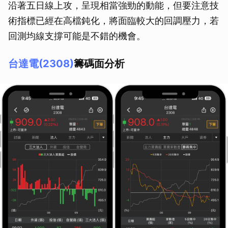
沿著五日線上攻，呈現相當強勁的動能，但要注意技
術指標已經在高檔鈍化，將面臨較大的回調壓力，若
回測均線支撐可能是不錯的機會。
台達電(2308)
籌碼面分析