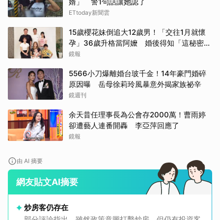
婿」 警1句話讓她認了
ETtoday新聞雲
15歲櫻花妹倒追大12歲男！「交往1月就懷
孕」36歲升格當阿嬤 婚後得知「這秘密」
傻眼了
鏡報
5566小刀爆離婚台玻千金！14年豪門婚碎
原因曝 岳母徐莉玲風暴意外揭家族祕辛
鏡週刊
余天昔任理事長為公會存2000萬！曹雨婷
卻遭藝人連番開轟 李亞萍回應了
鏡報
由 AI 摘要
網友貼文AI摘要
炒房客仍存在
部分評論指出，雖然政策意圖打擊炒房，但仍有投資客