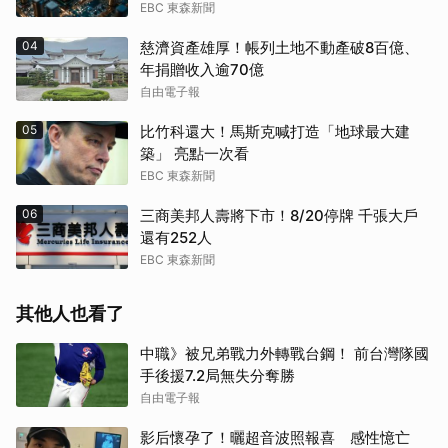
EBC 東森新聞
04
慈濟資產雄厚！帳列土地不動產破8百億、
年捐贈收入逾70億
自由電子報
05
比竹科還大！馬斯克喊打造「地球最大建
築」 亮點一次看
EBC 東森新聞
06
三商美邦人壽將下市！8/20停牌 千張大戶
還有252人
EBC 東森新聞
其他人也看了
中職》被兄弟戰力外轉戰台鋼！ 前台灣隊國
手後援7.2局無失分奪勝
自由電子報
影后懷孕了！曬超音波照報喜 感性憶亡