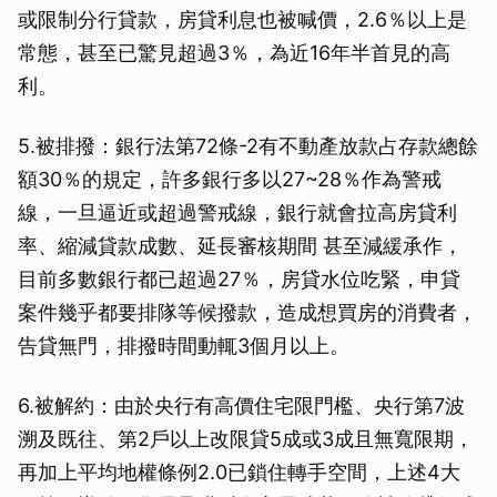
或限制分行貸款，房貸利息也被喊價，2.6％以上是
常態，甚至已驚見超過3％，為近16年半首見的高
利。
5.被排撥：銀行法第72條-2有不動產放款占存款總餘
額30％的規定，許多銀行多以27~28％作為警戒
線，一旦逼近或超過警戒線，銀行就會拉高房貸利
率、縮減貸款成數、延長審核期間 甚至減緩承作，
目前多數銀行都已超過27％，房貸水位吃緊，申貸
案件幾乎都要排隊等候撥款，造成想買房的消費者，
告貸無門，排撥時間動輒3個月以上。
6.被解約：由於央行有高價住宅限門檻、央行第7波
溯及既往、第2戶以上改限貸5成或3成且無寬限期，
再加上平均地權條例2.0已鎖住轉手空間，上述4大