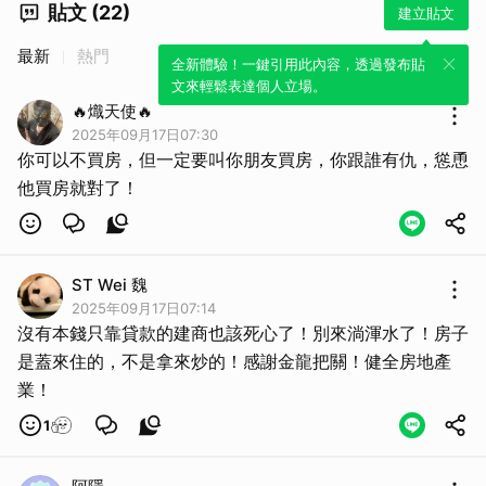
貼文 (22)
建立貼文
最新
熱門
全新體驗！一鍵引用此內容，透過發布貼
文來輕鬆表達個人立場。
🔥熾天使🔥
2025年09月17日07:30
你可以不買房，但一定要叫你朋友買房，你跟誰有仇，慫恿
他買房就對了！
ST Wei 魏
2025年09月17日07:14
沒有本錢只靠貸款的建商也該死心了！別來淌渾水了！房子
是蓋來住的，不是拿來炒的！感謝金龍把關！健全房地產
業！
1