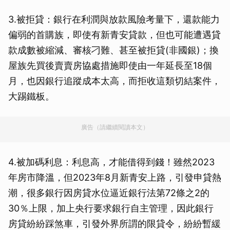
3.被拒貸：銀行在利潤與放款風險考量下，還款能力
偏弱的首購族，即使有新青安貸款，但也可能遭遇貸
款成數被縮減、審核刁難、甚至被拒貸(非國銀)；換
屋族先買後賣賣房協處措施即使由一年延長至18個
月，也因銀行追蹤成本太高，而拒收這類切結案件，
大踢鐵板。
廣告（請繼續閱讀本文）
4.被加碼利息：利息高，才能借得到錢！雖然2023
年房市降溫，但2023年8月新青安上路，引發申貸熱
潮，很多銀行因房貸水位逼近銀行法第72條之2的
30％上限，加上央行要求銀行自主管理，因此銀行
房貸紛紛踩煞車，引發外界所謂的限貸令，紛紛暫緩