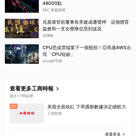
48000點
EBC 東森新聞
兆基屋管前董事長李建成遭聲押 這個體育
協會和一支女壘隊也受到波及
信傳媒
CPU恐成雲端業下一個瓶頸！亞馬遜AWS出
現「CPU短缺」
anue鉅亨網
查看更多工商時報
最近1小時結果
01
美股全面收紅 下周通膨數據決定續航力
工商時報
查看更多