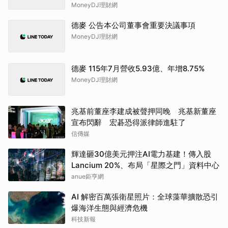
MoneyDJ理財網
德麥 公告本公司董事會重要決議事項
MoneyDJ理財網
德麥 115年7月營收5.93億、年增8.75%
MoneyDJ理財網
兆基前董座李建成被聲押同晚 兆基新董座
宣布閃辭 宏碁恐得派律師進駐了
信傳媒
輝達砸30億美元押注AI電力基建！傳入股
Lancium 20%、布局「星際之門」資料中心
anue鉅亨網
AI 解密百萬張衛星照片：全球藻華擴散恐引
爆海洋生態與經濟危機
科技新報