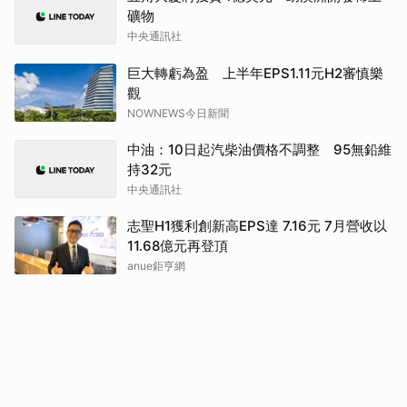
礦物
中央通訊社
巨大轉虧為盈 上半年EPS1.11元H2審慎樂
觀
NOWNEWS今日新聞
中油：10日起汽柴油價格不調整 95無鉛維
持32元
中央通訊社
志聖H1獲利創新高EPS達 7.16元 7月營收以
11.68億元再登頂
anue鉅亨網