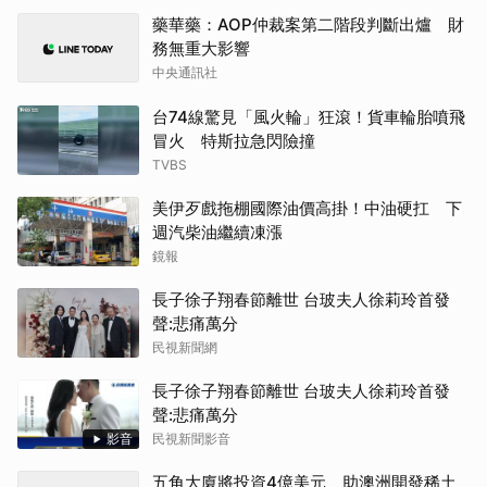
藥華藥：AOP仲裁案第二階段判斷出爐 財
務無重大影響
中央通訊社
台74線驚見「風火輪」狂滾！貨車輪胎噴飛
冒火 特斯拉急閃險撞
TVBS
美伊歹戲拖棚國際油價高掛！中油硬扛 下
週汽柴油繼續凍漲
鏡報
長子徐子翔春節離世 台玻夫人徐莉玲首發
聲:悲痛萬分
民視新聞網
長子徐子翔春節離世 台玻夫人徐莉玲首發
聲:悲痛萬分
影音
民視新聞影音
五角大廈將投資4億美元 助澳洲開發稀土