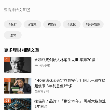
查看原始文章
#銀行
#貸款
#建商
#成數
#分戶貸款
理財
更多理財相關文章
01
永和豆漿創始人林炳生去世 享壽70歲！
anue鉅亨網
02
440萬退休金丟定存最安心？ 阿北一刷存摺
超傻眼 3年利息僅1千多
自由電子報
03
攏係為了晶片！「斷交19年」 哥斯大黎加連
2年來台