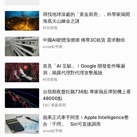
尋找地球深處的「黃金廚房」，科學家揭開
海底火山鍊金之謎
科技新報
中國AI硬體漲價潮 傳導3C租賃 需求翻倍
anue鉅亨網
首見「AI 互駭」！Google 開發套件曝漏
洞，揭露代理對代理攻擊風險
科技新報
台指期夜盤狂飆736點 專家揭反彈契機上看
48000點
EBC 東森新聞
蘋果正式牽手阿里！Apple Intelligence整
合「千問」 Siri可直接調用
anue鉅亨網