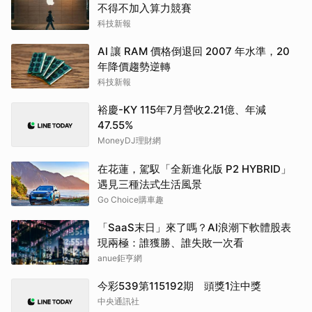
不得不加入算力競賽
科技新報
AI 讓 RAM 價格倒退回 2007 年水準，20
年降價趨勢逆轉
科技新報
裕慶-KY 115年7月營收2.21億、年減
47.55%
MoneyDJ理財網
在花蓮，駕馭「全新進化版 P2 HYBRID」
遇見三種法式生活風景
Go Choice購車趣
「SaaS末日」來了嗎？AI浪潮下軟體股表
現兩極：誰獲勝、誰失敗一次看
anue鉅亨網
今彩539第115192期 頭獎1注中獎
中央通訊社