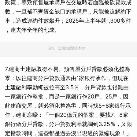
政策，導致預售屋承購戶在交屋時若面臨被砍貸款成
數，一旦補不齊資金缺口的承購戶，只能被迫解約下
車，造成違約件數攀升；2025年上半年就1,300多件
，達去年全年的七成。
廣告（請繼續閱讀本文）
7.建商土建融取得不易、預售屋分戶貸款必須化整為
零：以往建商分戶貸款通常由1家銀行承作，但現在
土建融利率動輒被拉高至3.5％，分戶貸款也很難由
一家銀行作整批，而是一家銀行作20戶、25戶，因
此建商交屋，就必須化整為零，同時找5~8家銀行承
作，建商哀嚎：「一個20億元的個案，要找7、8家
銀行做分戶貸款，分戶貸款利率就調到3.25％，又限
定撥款時間，這些都是過去沒出現過的緊縮現象！」