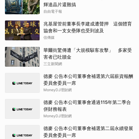
輝達晶片還難搞
自由電子報
兆基屋管前董事長李建成遭聲押 這個體育
協會和一支女壘隊也受到波及
信傳媒
華爾街驚傳遭「大規模駭客攻擊」 多家受
害者已吐贖金
三立新聞網
德麥 公告本公司董事會補選第六屆薪資報酬
委員會委員一席
MoneyDJ理財網
德麥 公告本公司董事會通過115年第二季合
併財務報表
MoneyDJ理財網
德麥 公告本公司董事會補選第二屆永續發展
委員會委員一席