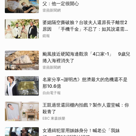
父：他一定很開心
壹蘋新聞網
婆媳隔空撕破臉？台玻夫人還原長子離世2
原因 「手機千金」不忍了：如其說還需要
離開嗎？
鏡報
颱風接近硬闖海邊觀浪「4口家-1」 9歲兒
捲入海裡消失了
壹蘋新聞網
名家分享~謝明杰》慈濟最大的危機還不是
那10.6億
自由電子報
王凱過世還回棚內拍戲？製作人靈堂喊：你
殺青了
EBC 東森娛樂
女通緝犯冒用姊姊身分！喊老公「我妹