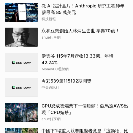
教 AI 設計晶片！Anthropic 研究工程師年
薪最高 85 萬美元
科技新報
永和豆漿創始人林炳生去世 享壽70歲！
anue鉅亨網
伊雲谷 115年7月營收13.33億、年增
42.24%
MoneyDJ理財網
今彩539第115192期開獎
中央通訊社
CPU恐成雲端業下一個瓶頸！亞馬遜AWS出
現「CPU短缺」
anue鉅亨網
中國下1場重大競賽阻礙者竟是「這動物」比