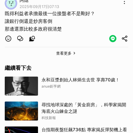
阿隱
2025年09月17日07:13
既得利益者承擔最後一位接盤者不是剛好？
讓銀行倒還是炒房客倒
那邊選票比較多政府很清楚
查看更多
繼續看下去
永和豆漿創始人林炳生去世 享壽70歲！
anue鉅亨網
尋找地球深處的「黃金廚房」，科學家揭開
海底火山鍊金之謎
科技新報
台指期夜盤狂飆736點 專家揭反彈契機上看