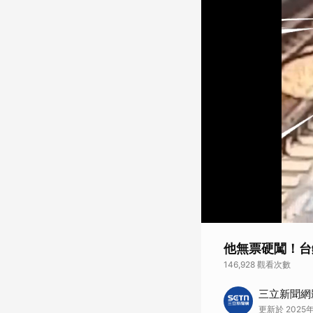
他無票硬闖！台
146,928 觀看次數
台鐵五權車站6日下
三立新聞網
推下軌道，惡劣行徑
更新於 2025年