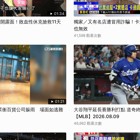
01:34
公開露面！敗血性休克搶救11天
獨家／又有名店遭冒用詐騙！卡通
也無效
41,598 觀看次數
01:21
眾衝百貨公司躲雨 場面如逃難
大谷翔平延長賽勝利打點 道奇
【MLB】2026.08.09
46,662 觀看次數