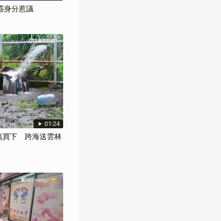
學霸身分惹議
01:24
萬買下 跨海送雲林