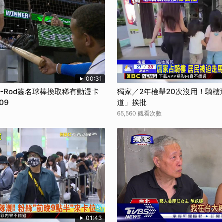
取消
00:31
-Rod簽名球棒換取稀有動漫卡
獨家／2年檢舉20次沒用！騎
09
道」挨批
65,560 觀看次數
01:43