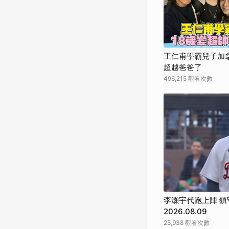
王仁甫學霸兒子加拿
超越爸爸了
496,215 觀看次數
李灝宇代跑上陣 鎮
2026.08.09
25,938 觀看次數