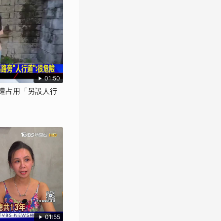
01:50
樓遭占用「另設人行
01:55