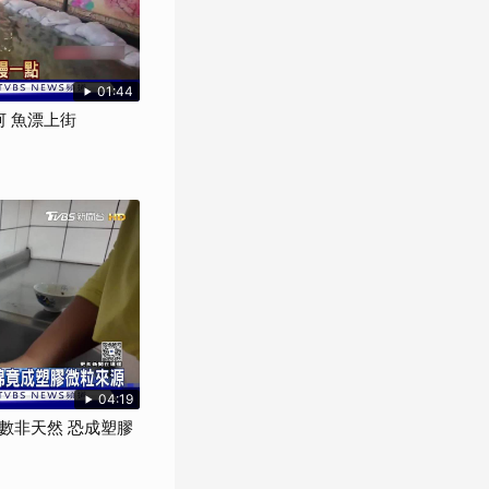
01:44
河 魚漂上街
04:19
數非天然 恐成塑膠