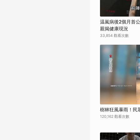
温嵐病後2個月首
親揭健康現況
33,854 觀看次數
樹林狂風暴雨！民
120,162 觀看次數