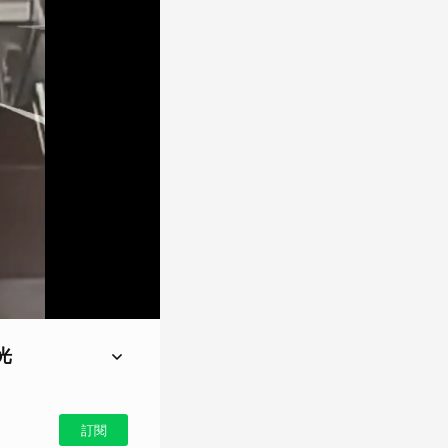
光
成怒，出手將站務員猛
台逃過一劫。
訂閱