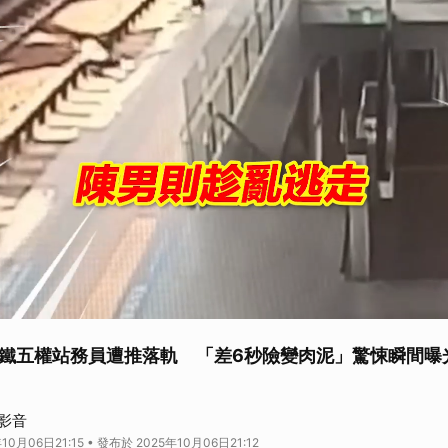
鐵五權站務員遭推落軌 「差6秒險變肉泥」驚悚瞬間曝
午發生一名站務員遭陌生男子推落軌道，只因男子因未購票進站遭攔查，竟惱羞
影音
全被監視器拍下。當時距離下一班列車進站只剩下6秒，站務員所幸即時爬上月
10月06日21:15 • 發布於 2025年10月06日21:12