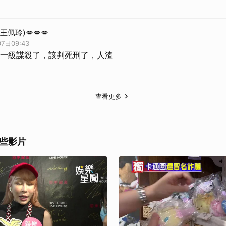
l(王佩玲)💋💋💋
7日09:43
一級謀殺了，該判死刑了，人渣
查看更多
些影片