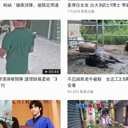
！ 粉絲「徹夜排隊」搶限定周邊
姜厚任女友 台大3碩士1博士 
115,838 觀看次數
00:44
醉漢揮拳鬧事 護理師展柔術「3
不忍綠島老牛被殺 女志工2.5
週刊
安養
83,353 觀看次數