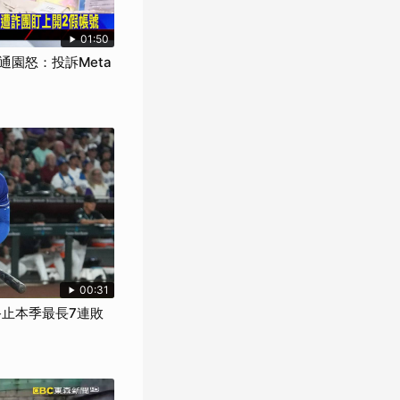
01:50
園怒：投訴Meta
00:31
終止本季最長7連敗