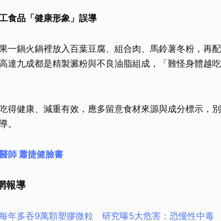
取消
工食品「健康形象」誤導
果一鍋火鍋裡放入百葉豆腐、組合肉、馬鈴薯冬粉，再配
高達九成都是精製澱粉與不良油脂組成，「難怪身體越吃
吃得健康、減重有效，應多留意食材來源與成分標示，別
導。
醫師 蕭捷健
臉書
網報導
每年多吞9萬顆塑膠微粒 研究曝5大危害：恐慢性中毒