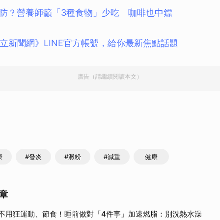
防？營養師籲「3種食物」少吃 咖啡也中鏢
立新聞網》LINE官方帳號，給你最新焦點話題
廣告（請繼續閱讀本文）
康
#發炎
#澱粉
#減重
健康
章
不用狂運動、節食！睡前做對「4件事」加速燃脂：別洗熱水澡