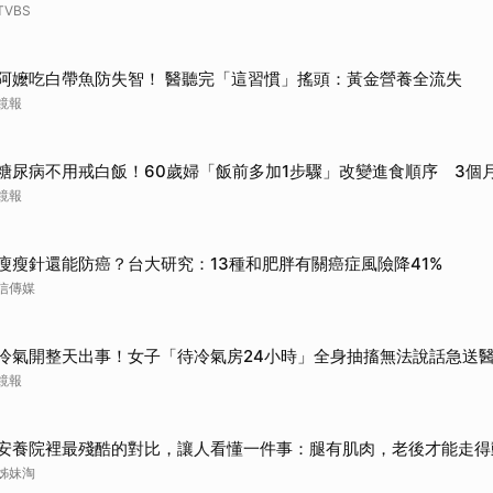
TVBS
阿嬤吃白帶魚防失智！ 醫聽完「這習慣」搖頭：黃金營養全流失
鏡報
糖尿病不用戒白飯！60歲婦「飯前多加1步驟」改變進食順序 3個
鏡報
瘦瘦針還能防癌？台大研究：13種和肥胖有關癌症風險降41%
信傳媒
冷氣開整天出事！女子「待冷氣房24小時」全身抽搐無法說話急送
鏡報
安養院裡最殘酷的對比，讓人看懂一件事：腿有肌肉，老後才能走得
姊妹淘