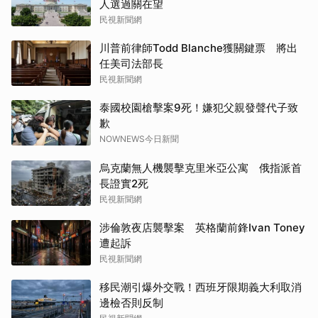
人選過關在望
民視新聞網
川普前律師Todd Blanche獲關鍵票 將出
任美司法部長
民視新聞網
泰國校園槍擊案9死！嫌犯父親發聲代子致
歉
NOWNEWS今日新聞
烏克蘭無人機襲擊克里米亞公寓 俄指派首
長證實2死
民視新聞網
涉倫敦夜店襲擊案 英格蘭前鋒Ivan Toney
遭起訴
民視新聞網
移民潮引爆外交戰！西班牙限期義大利取消
邊檢否則反制