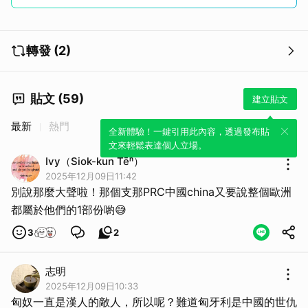
轉發 (2)
貼文 (59)
建立貼文
最新
熱門
全新體驗！一鍵引用此內容，透過發布貼
文來輕鬆表達個人立場。
Ivy（Siok-kun Tēⁿ）
2025年12月09日11:42
別說那麼大聲啦！那個支那PRC中國china又要說整個歐洲
都屬於他們的1部份喲😅
取消
3
2
志明
2025年12月09日10:33
匈奴一直是漢人的敵人，所以呢？難道匈牙利是中國的世仇