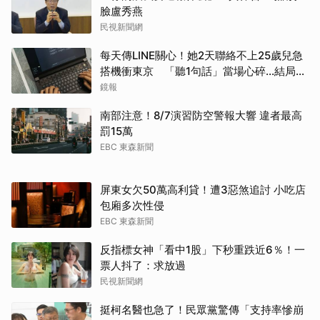
臉盧秀燕
民視新聞網
每天傳LINE關心！她2天聯絡不上25歲兒急
搭機衝東京 「聽1句話」當場心碎...結局看
哭網
鏡報
南部注意！8/7演習防空警報大響 違者最高
罰15萬
EBC 東森新聞
屏東女欠50萬高利貸！遭3惡煞追討 小吃店
包廂多次性侵
EBC 東森新聞
反指標女神「看中1股」下秒重跌近6％！一
票人抖了：求放過
民視新聞網
挺柯名醫也急了！民眾黨驚傳「支持率慘崩