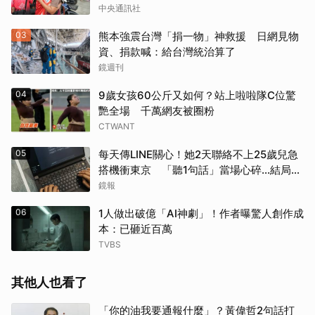
中央通訊社
03
熊本強震台灣「捐一物」神救援 日網見物
資、捐款喊：給台灣統治算了
鏡週刊
04
9歲女孩60公斤又如何？站上啦啦隊C位驚
艷全場 千萬網友被圈粉
CTWANT
05
每天傳LINE關心！她2天聯絡不上25歲兒急
搭機衝東京 「聽1句話」當場心碎...結局看
哭網
鏡報
06
1人做出破億「AI神劇」！作者曝驚人創作成
本：已砸近百萬
TVBS
其他人也看了
「你的油我要通報什麼」？黃偉哲2句話打