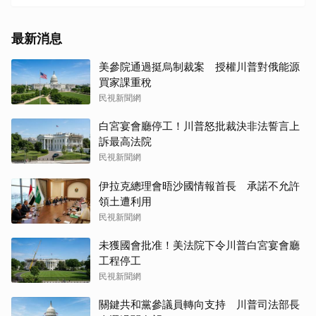
最新消息
美參院通過挺烏制裁案 授權川普對俄能源
買家課重稅
民視新聞網
白宮宴會廳停工！川普怒批裁決非法誓言上
訴最高法院
民視新聞網
伊拉克總理會晤沙國情報首長 承諾不允許
領土遭利用
民視新聞網
未獲國會批准！美法院下令川普白宮宴會廳
工程停工
民視新聞網
關鍵共和黨參議員轉向支持 川普司法部長