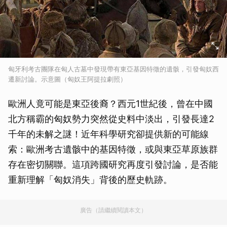
匈牙利考古團隊在匈人古墓中發現帶有東亞基因特徵的遺骸，引發匈奴西
遷新討論。示意圖（匈奴王阿提拉劇照）
歐洲人竟可能是東亞後裔？西元1世紀後，曾在中國
北方稱霸的匈奴勢力突然從史料中淡出，引發長達2
千年的未解之謎！近年科學研究卻提供新的可能線
索：歐洲考古遺骸中的基因特徵，或與東亞草原族群
存在密切關聯。這項跨國研究再度引發討論，是否能
重新理解「匈奴消失」背後的歷史軌跡。
廣告（請繼續閱讀本文）