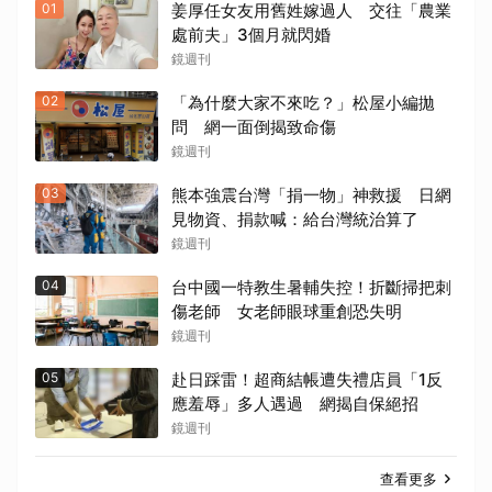
01
姜厚任女友用舊姓嫁過人 交往「農業
處前夫」3個月就閃婚
鏡週刊
02
「為什麼大家不來吃？」松屋小編拋
問 網一面倒揭致命傷
鏡週刊
03
熊本強震台灣「捐一物」神救援 日網
見物資、捐款喊：給台灣統治算了
鏡週刊
04
台中國一特教生暑輔失控！折斷掃把刺
傷老師 女老師眼球重創恐失明
鏡週刊
05
赴日踩雷！超商結帳遭失禮店員「1反
應羞辱」多人遇過 網揭自保絕招
鏡週刊
查看更多