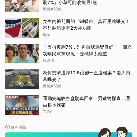
剩7%」小草可能改挺另1黨
民視新聞網
女生內褲前面的「蝴蝶結」真正用途曝光！
不只裝飾還有2大神功能
造咖
「支持度剩7%，別再自我感覺良好」 謝立
功嘆民眾黨現況：雙標得太嚴重
鏡週刊
為何慈濟遭詐10.6億卻一直沒報案？驚人內
幕曝光了
民視新聞網
運動完嘴咬空盒騎車回家 男遭警攔查：理
由根本找碴
TVBS
由 AI 摘要