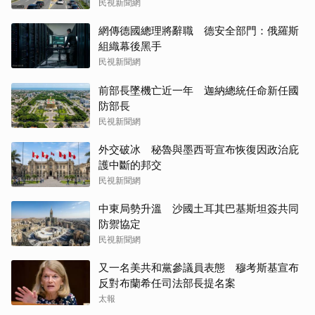
民視新聞網
網傳德國總理將辭職 德安全部門：俄羅斯
組織幕後黑手
民視新聞網
前部長墜機亡近一年 迦納總統任命新任國
防部長
民視新聞網
外交破冰 秘魯與墨西哥宣布恢復因政治庇
護中斷的邦交
民視新聞網
中東局勢升溫 沙國土耳其巴基斯坦簽共同
防禦協定
民視新聞網
又一名美共和黨參議員表態 穆考斯基宣布
反對布蘭希任司法部長提名案
太報