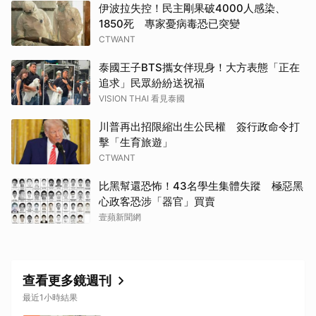
伊波拉失控！民主剛果破4000人感染、
1850死 專家憂病毒恐已突變
CTWANT
泰國王子BTS攜女伴現身！大方表態「正在
追求」民眾紛紛送祝福
VISION THAI 看見泰國
川普再出招限縮出生公民權 簽行政命令打
擊「生育旅遊」
CTWANT
比黑幫還恐怖！43名學生集體失蹤 極惡黑
心政客恐涉「器官」買賣
壹蘋新聞網
查看更多鏡週刊
最近1小時結果