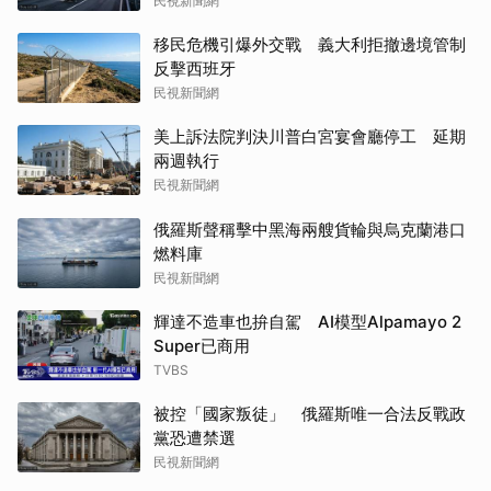
民視新聞網
移民危機引爆外交戰 義大利拒撤邊境管制
反擊西班牙
民視新聞網
美上訴法院判決川普白宮宴會廳停工 延期
兩週執行
民視新聞網
俄羅斯聲稱擊中黑海兩艘貨輪與烏克蘭港口
燃料庫
民視新聞網
輝達不造車也拚自駕 AI模型Alpamayo 2
Super已商用
TVBS
被控「國家叛徒」 俄羅斯唯一合法反戰政
黨恐遭禁選
民視新聞網