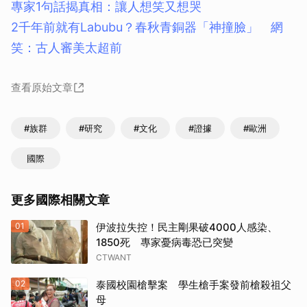
專家1句話揭真相：讓人想笑又想哭
2千年前就有Labubu？春秋青銅器「神撞臉」 網
笑：古人審美太超前
查看原始文章
#族群
#研究
#文化
#證據
#歐洲
國際
更多國際相關文章
01
伊波拉失控！民主剛果破4000人感染、
1850死 專家憂病毒恐已突變
CTWANT
02
泰國校園槍擊案 學生槍手案發前槍殺祖父
母