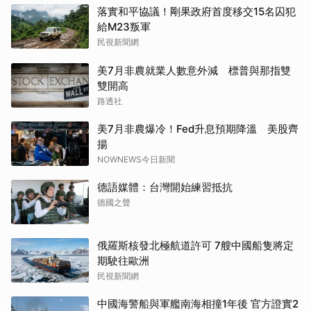
落實和平協議！剛果政府首度移交15名囚犯
給M23叛軍
民視新聞網
美7月非農就業人數意外減 標普與那指雙
雙開高
路透社
美7月非農爆冷！Fed升息預期降溫 美股齊
揚
NOWNEWS今日新聞
德語媒體：台灣開始練習抵抗
德國之聲
俄羅斯核發北極航道許可 7艘中國船隻將定
期駛往歐洲
民視新聞網
中國海警船與軍艦南海相撞1年後 官方證實2