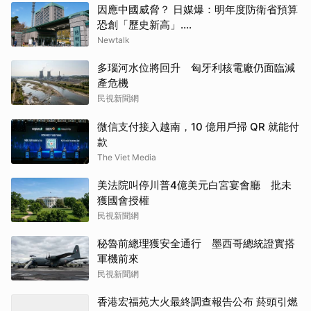
因應中國威脅？ 日媒爆：明年度防衛省預算
恐創「歷史新高」....
Newtalk
多瑙河水位將回升 匈牙利核電廠仍面臨減
產危機
民視新聞網
微信支付接入越南，10 億用戶掃 QR 就能付
款
The Viet Media
美法院叫停川普4億美元白宮宴會廳 批未
獲國會授權
民視新聞網
秘魯前總理獲安全通行 墨西哥總統證實搭
軍機前來
民視新聞網
香港宏福苑大火最終調查報告公布 菸頭引燃