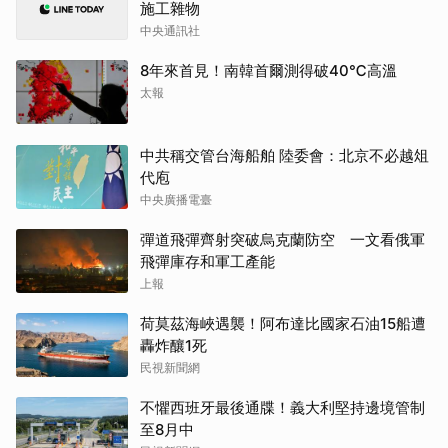
施工雜物
中央通訊社
8年來首見！南韓首爾測得破40℃高溫
太報
中共稱交管台海船舶 陸委會：北京不必越俎
代庖
中央廣播電臺
彈道飛彈齊射突破烏克蘭防空 一文看俄軍
飛彈庫存和軍工產能
上報
荷莫茲海峽遇襲！阿布達比國家石油15船遭
轟炸釀1死
民視新聞網
不懼西班牙最後通牒！義大利堅持邊境管制
至8月中