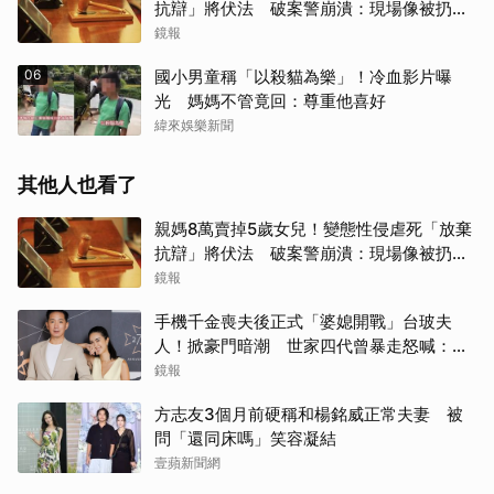
抗辯」將伏法 破案警崩潰：現場像被扔掉
的洋娃娃
鏡報
06
國小男童稱「以殺貓為樂」！冷血影片曝
光 媽媽不管竟回：尊重他喜好
緯來娛樂新聞
其他人也看了
親媽8萬賣掉5歲女兒！變態性侵虐死「放棄
抗辯」將伏法 破案警崩潰：現場像被扔掉
的洋娃娃
鏡報
手機千金喪夫後正式「婆媳開戰」台玻夫
人！掀豪門暗潮 世家四代曾暴走怒喊：我
只是一個年輕人
鏡報
方志友3個月前硬稱和楊銘威正常夫妻 被
問「還同床嗎」笑容凝結
壹蘋新聞網