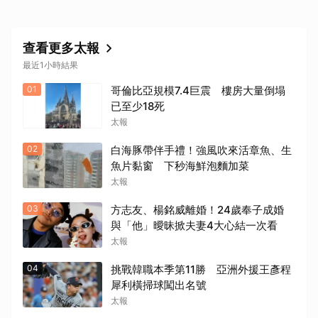
查看更多太報
最近1小時結果
01
哥倫比亞規模7.4巨震 樓房大量倒塌
已至少18死
太報
02
白海豚帶伴手禮！強風吹來活章魚、生
魚片黏窗 下秒海鮮泡麵加菜
太報
03
方志友、楊銘威離婚！24歲奉子成婚
與「他」曖昧掀夫妻4大心結一次看
太報
04
挑戰韓職本季第11勝 亞洲外援王彥程
犀利橫掃球闖出名號
太報