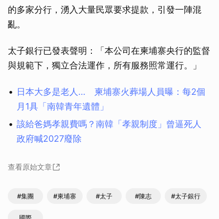
的多家分行，湧入大量民眾要求提款，引發一陣混
亂。
太子銀行已發表聲明：「本公司在柬埔寨央行的監督
與規範下，獨立合法運作，所有服務照常運行。」
日本大多是老人… 柬埔寨火葬場人員曝：每2個
月1具「南韓青年遺體」
該給爸媽孝親費嗎？南韓「孝親制度」曾逼死人
政府喊2027廢除
查看原始文章
#集團
#柬埔寨
#太子
#陳志
#太子銀行
國際