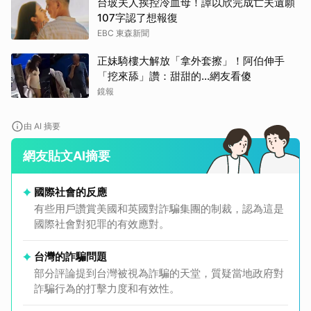
台玻夫人挨控冷血母！譚以欣完成亡夫遺願
107字認了想報復
EBC 東森新聞
正妹騎樓大解放「拿外套擦」！阿伯伸手
「挖來舔」讚：甜甜的...網友看傻
鏡報
由 AI 摘要
網友貼文AI摘要
國際社會的反應
有些用戶讚賞美國和英國對詐騙集團的制裁，認為這是
國際社會對犯罪的有效應對。
台灣的詐騙問題
部分評論提到台灣被視為詐騙的天堂，質疑當地政府對
詐騙行為的打擊力度和有效性。