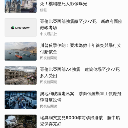
死！樓塌壓死人影像曝光
鏡報
哥倫比亞西部強震釀至少77死 新政府面臨
嚴峻考驗
中央通訊社
川普反擊伊朗！要求為數十年衝突與暴行支
付賠償金
民視新聞網
哥倫比亞西部7.4強震 建築倒塌至少77死
多人受困
民視新聞網
奧地利破獲走私案 涉向俄羅斯軍工供應飛
彈引擎設備
民視新聞網
瑞典洞穴驚見9000年前孕婦遺骸 腹中胎
兒保存完好