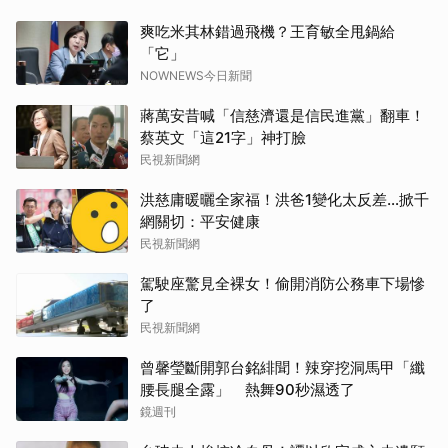
爽吃米其林錯過飛機？王育敏全甩鍋給
「它」
NOWNEWS今日新聞
蔣萬安昔喊「信慈濟還是信民進黨」翻車！
蔡英文「這21字」神打臉
民視新聞網
洪慈庸暖曬全家福！洪爸1變化太反差…掀千
網關切：平安健康
民視新聞網
駕駛座驚見全裸女！偷開消防公務車下場慘
了
民視新聞網
曾馨瑩斷開郭台銘緋聞！辣穿挖洞馬甲「纖
腰長腿全露」 熱舞90秒濕透了
鏡週刊