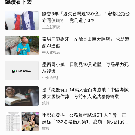
繼續看下去
斷交3年「還欠台灣逾130億」！宏都拉斯公
布還債細節 竟只還了6％
三立新聞網
泰男牙籤剔牙「左臉長出巨大腫瘤」 求助遭
酸AI造假
中天電視台
墨西哥小鎮一日驚見10具遺體 毒品暴力死
灰復燃
中央通訊社
搶「鐵飯碗」14萬人全白考崩潰！中國考試
爆大規模作弊 考前有人偷試卷傳答案
鏡報
手都在發抖！公務員考試爆5千人作弊 正
妹從「132名暴衝到第1」淚崩：努力終於被
看見
鏡報