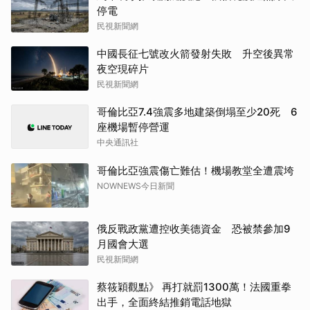
停電
民視新聞網
中國長征七號改火箭發射失敗 升空後異常
夜空現碎片
民視新聞網
哥倫比亞7.4強震多地建築倒塌至少20死 6
座機場暫停營運
中央通訊社
哥倫比亞強震傷亡難估！機場教堂全遭震垮
NOWNEWS今日新聞
俄反戰政黨遭控收美德資金 恐被禁參加9
月國會大選
民視新聞網
蔡筱穎觀點》 再打就罰1300萬！法國重拳
出手，全面終結推銷電話地獄