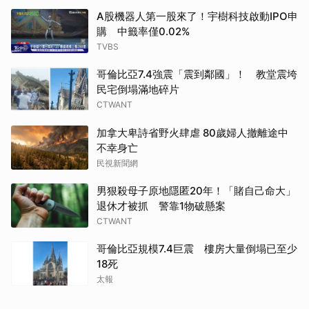
A股機器人第一股來了！宇樹科技啟動IPO申
購 中籤率僅0.02%
TVBS
哥倫比亞7.4強震「震到鄰國」！ 教堂震垮
民宅倒塌滿地碎片
CTWANT
加拿大卑詩省野火肆虐 80歲婦人撤離途中
不幸身亡
民視新聞網
男狠殺母子原地隱匿20年！「賭自己命大」
退休才被抓 警靠1物破懸案
CTWANT
哥倫比亞規模7.4巨震 樓房大量倒塌已至少
18死
太報