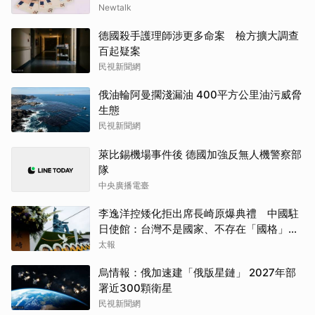
Newtalk
德國殺手護理師涉更多命案 檢方擴大調查
百起疑案
民視新聞網
俄油輪阿曼擱淺漏油 400平方公里油污威脅
生態
民視新聞網
萊比錫機場事件後 德國加強反無人機警察部
隊
中央廣播電臺
李逸洋控矮化拒出席長崎原爆典禮 中國駐
日使館：台灣不是國家、不存在「國格」一
說
太報
烏情報：俄加速建「俄版星鏈」 2027年部
署近300顆衛星
民視新聞網