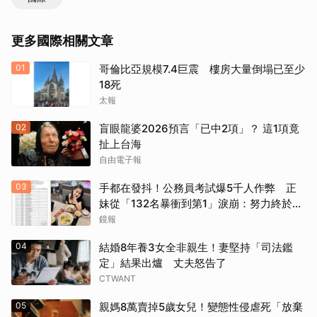
更多國際相關文章
01
哥倫比亞規模7.4巨震 樓房大量倒塌已至少
18死
太報
02
盲眼龍婆2026預言「已中2項」？ 這1項竟
扯上台海
自由電子報
03
手都在發抖！公務員考試爆5千人作弊 正
妹從「132名暴衝到第1」淚崩：努力終於被
看見
鏡報
04
結婚8年養3女全非親生！妻堅持「司法鑑
定」結果出爐 丈夫怒告了
CTWANT
05
親媽8萬賣掉5歲女兒！變態性侵虐死「放棄