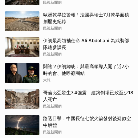
民視新聞網
歐洲乾旱拉警報！法國與瑞士7月乾旱面積
創歷史紀錄
民視新聞網
伊朗最高領袖任命 Ali Abdollahi 為武裝部
隊總參謀長
民視新聞網
闢謠？伊朗總統：與最高領導人開了近7小
時的會、他呼籲團結
太報
哥倫比亞發生7.4強震 建築倒塌已致至少18
人死亡
民視新聞網
路透目擊：中國長征七號火箭發射後疑似空
中解體
民視新聞網