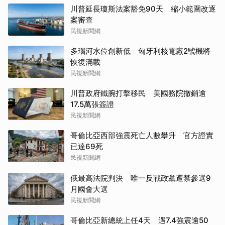
川普延長瓊斯法案豁免90天 縮小範圍改逐
案審查
民視新聞網
多瑙河水位創新低 匈牙利核電廠2號機將
恢復滿載
民視新聞網
川普政府鐵腕打擊移民 美國務院撤銷逾
17.5萬張簽證
民視新聞網
哥倫比亞西部強震死亡人數攀升 官方證實
已達69死
民視新聞網
俄最高法院判決 唯一反戰政黨遭禁參選9
月國會大選
民視新聞網
哥倫比亞新總統上任4天 遇7.4強震逾50