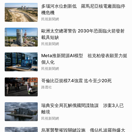
多瑙河水位創新低 羅馬尼亞核電廠面臨停
機危機
民視新聞網
歐洲太空總署警告 2030年恐面臨火箭發射
載具短缺
民視新聞網
Meta推新開源AI模型 祖克柏發表願景力挺
個人化
民視新聞網
哥倫比亞規模7.4強震 迄今至少20死
路透社
瑞典安全局瓦解俄國間諜陰謀 涉案3人已
離境
民視新聞網
烏軍襲擊摧毀關鍵設施 俄佔札波羅熱爆大