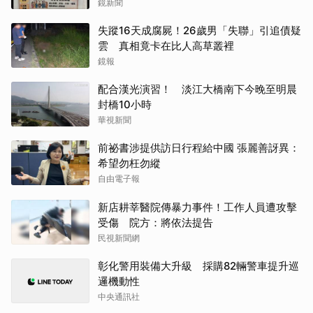
鏡新聞
失蹤16天成腐屍！26歲男「失聯」引追債疑
雲 真相竟卡在比人高草叢裡
鏡報
配合漢光演習！ 淡江大橋南下今晚至明晨
封橋10小時
華視新聞
前祕書涉提供訪日行程給中國 張麗善訝異：
希望勿枉勿縱
自由電子報
新店耕莘醫院傳暴力事件！工作人員遭攻擊
受傷 院方：將依法提告
民視新聞網
彰化警用裝備大升級 採購82輛警車提升巡
邏機動性
中央通訊社