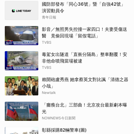
國防部發布「同心36號」暨「自強42號」
演習動員令
青年日報
影音／無照男失控撞一家四口！夫妻受傷送
醫 竟偷回現場「留假電話」
TVBS
毒駕女出隧道「直衝分隔島」整車翻覆！安
非他命噴飛當場被逮
TVBS
賴開砲盧秀燕 她拿蔡英文對比諷「清德之器
小哉」
Newtalk
「癱瘓台北」三部曲！北京攻台最新劇本曝
光
NOWNEWS今日新聞
彰縣採購82輛警車(圖)