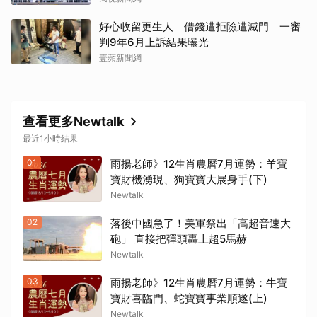
好心收留更生人 借錢遭拒險遭滅門 一審
判9年6月上訴結果曝光
壹蘋新聞網
查看更多Newtalk
最近1小時結果
01
雨揚老師》12生肖農曆7月運勢：羊寶
寶財機湧現、狗寶寶大展身手(下)
Newtalk
02
落後中國急了！美軍祭出「高超音速大
砲」 直接把彈頭轟上超5馬赫
Newtalk
03
雨揚老師》12生肖農曆7月運勢：牛寶
寶財喜臨門、蛇寶寶事業順遂(上)
Newtalk