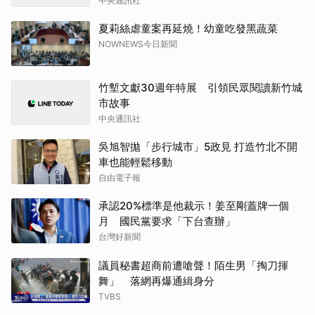
中央通訊社
夏莉絲虐童案再延燒！幼童吃發黑蔬菜
NOWNEWS今日新聞
竹塹文獻30週年特展 引領民眾閱讀新竹城
市故事
中央通訊社
吳旭智拋「步行城市」5政見 打造竹北不開
車也能輕鬆移動
自由電子報
承認20%標準是他裁示！姜至剛蓋牌一個
月 國民黨要求「下台查辦」
台灣好新聞
議員秘書超商前遭嗆聲！陌生男「掏刀揮
舞」 落網再爆通緝身分
TVBS