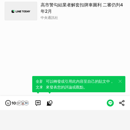
高市警勾結業者解套扣牌車圖利 二審仍判4
年2月
中央通訊社
全新體驗！一鍵引用此內容，透過發布貼
可以轉發或引用此內容至自己的貼文中，
文來輕鬆表達個人立場。
來發表您的評論或觀點。
10
類別
服務條款
隱私權政策
服務聲明