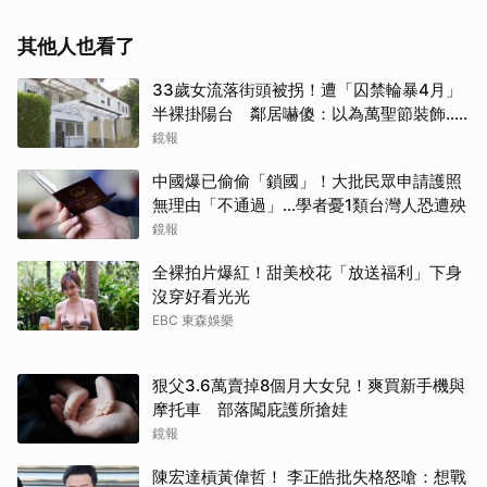
其他人也看了
33歲女流落街頭被拐！遭「囚禁輪暴4月」
半裸掛陽台 鄰居嚇傻：以為萬聖節裝飾...
主謀竟與妻小同住
鏡報
中國爆已偷偷「鎖國」！大批民眾申請護照
無理由「不通過」...學者憂1類台灣人恐遭殃
鏡報
全裸拍片爆紅！甜美校花「放送福利」下身
沒穿好看光光
EBC 東森娛樂
狠父3.6萬賣掉8個月大女兒！爽買新手機與
摩托車 部落闖庇護所搶娃
鏡報
陳宏達槓黃偉哲！ 李正皓批失格怒嗆：想戰