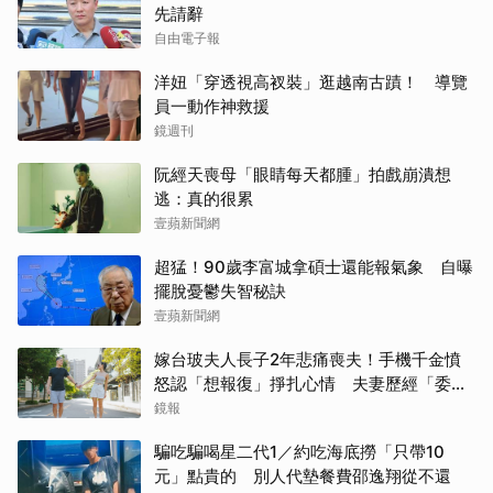
先請辭
自由電子報
洋妞「穿透視高衩裝」逛越南古蹟！ 導覽
員一動作神救援
鏡週刊
阮經天喪母「眼睛每天都腫」拍戲崩潰想
逃：真的很累
壹蘋新聞網
超猛！90歲李富城拿碩士還能報氣象 自曝
擺脫憂鬱失智秘訣
壹蘋新聞網
嫁台玻夫人長子2年悲痛喪夫！手機千金憤
怒認「想報復」掙扎心情 夫妻歷經「委屈
與不平」只能安靜
鏡報
騙吃騙喝星二代1／約吃海底撈「只帶10
元」點貴的 別人代墊餐費邵逸翔從不還