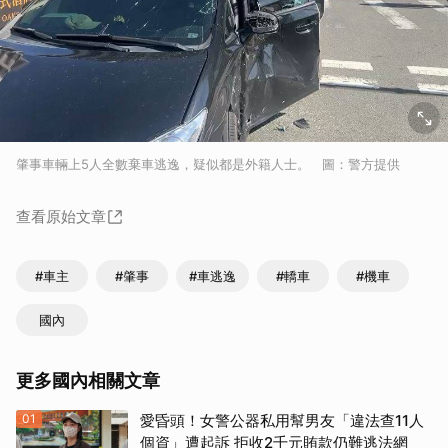
肇事車輛上5人全數棄車逃逸，疑似都是外籍人士。 圖：警方提供
查看原始文章
#車主
#肇事
#車逃逸
#轎車
#機車
國內
更多國內相關文章
01
愛昏頭！女警公器私用幫男友「違法查11人
個資」遭起訴 拒收2千元賄款仍難逃法網