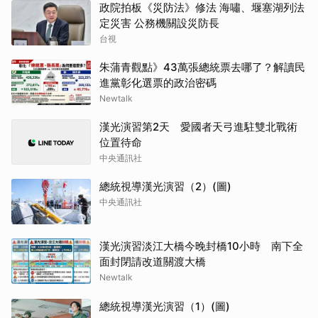
政院拍板《災防法》修法 海嘯、堰塞湖列法
定災害 公務機關設災防長
台視
朱蒲青觀點》43萬張總統票去哪了？解讀民
進黨彰化選票的政治密碼
Newtalk
漢光演習第2天 愛國者天弓進駐雙北戰術
位置待命
中央通訊社
總統視導漢光演習（2）(圖)
中央通訊社
漢光演習淡江大橋今晚封橋10小時 南下全
面封閉請改道關渡大橋
Newtalk
總統視導漢光演習（1）(圖)