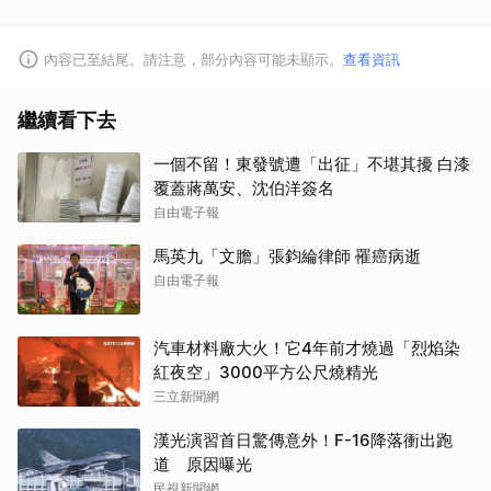
內容已至結尾。請注意，部分內容可能未顯示。
查看資訊
繼續看下去
一個不留！東發號遭「出征」不堪其擾 白漆
覆蓋蔣萬安、沈伯洋簽名
自由電子報
馬英九「文膽」張鈞綸律師 罹癌病逝
自由電子報
汽車材料廠大火！它4年前才燒過「烈焰染
紅夜空」3000平方公尺燒精光
三立新聞網
漢光演習首日驚傳意外！F-16降落衝出跑
道 原因曝光
取消
民視新聞網