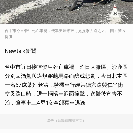
台中市今日發生死亡車禍，機車支離破碎可見撞擊力道之大。 圖：警方
提供
Newtalk新聞
台中市近日接連發生死亡車禍，昨日大雅區、沙鹿區
分別因酒駕與違規穿越馬路而釀成悲劇，今日北屯區
一名67歲葉姓老翁，騎機車行經崇德六路與仁平街
交叉路口時，遭一輛轎車迎面撞擊，送醫後宣告不
治，肇事車上4男1女全部棄車逃逸。
廣告（請繼續閱讀本文）