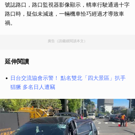
號誌路口，路口監視器影像顯示，轎車行駛通過十字
路口時，疑似未減速，一輛機車恰巧經過才導致車
禍。
廣告（請繼續閱讀本文）
延伸閱讀
日台交流協會示警！ 點名雙北「四大景區」扒手
猖獗 多名日人遭竊