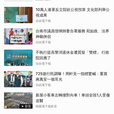
10萬人連署反立院砍公視預算 文化部列舉公
視成果
自由電子報
台南市議員偕律師妻合署服務 宛如政、法界
神鵰俠侶
自由電子報
不執行提高警消退休金遭質疑「雙標」 行政
院回應了
自由電子報
725遊行民調曝！周軒見一指標驚喊：重賞
蔣萬安一個耳光
自由電子報
新屋小客車左轉撞對向車！車頭全毀1人受傷
送醫
影音
桃園電子報影音