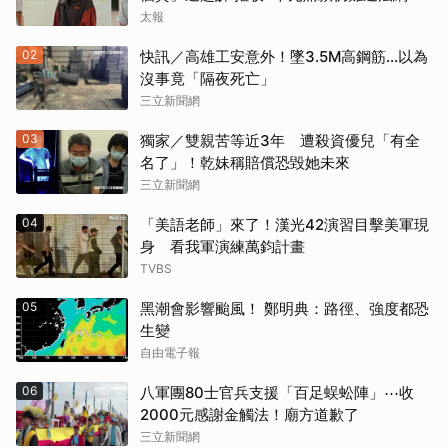
太報
02
快訊／高雄工安意外！墜3.5M高鋼筋…以為
沒事竟「隔夜死亡」
三立新聞網
03
獨家／雙親苦等近3年 遭殺資優兒「有全
名了」！乾妹稱賠償恐毀她未來
三立新聞網
04
「美語老師」來了！漢光42演習目擊美軍現
身 看我軍演練萬鈞計畫
TVBS
05
黑潮會影響颱風！ 鄭明典：路徑、強度都恐
生變
自由電子報
06
八軍團80士官兵支援「百足蜈蚣陣」⋯收
2000元感謝金觸法！廟方道歉了
三立新聞網