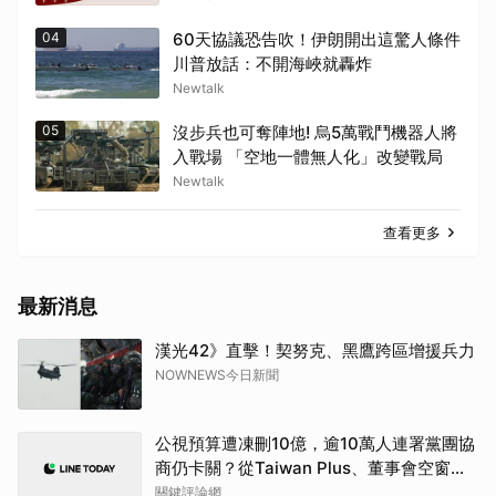
04
60天協議恐告吹！伊朗開出這驚人條件
川普放話：不開海峽就轟炸
Newtalk
05
沒步兵也可奪陣地! 烏5萬戰鬥機器人將
入戰場 「空地一體無人化」改變戰局
Newtalk
查看更多
最新消息
漢光42》直擊！契努克、黑鷹跨區增援兵力
NOWNEWS今日新聞
公視預算遭凍刪10億，逾10萬人連署黨團協
商仍卡關？從Taiwan Plus、董事會空窗一
次看懂
關鍵評論網