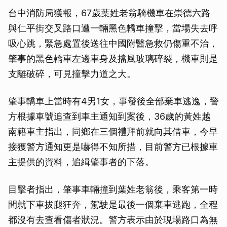
台中消防局獲報，67歲葉姓老翁騎機車在崇德六路
與仁平街交叉路口遭一輛黑色轎車撞擊，當場失去呼
吸心跳，緊急處置後送往中國附醫急救仍傷重不治，
肇事的黑色轎車左邊車身及擋風玻璃碎裂，機車則是
支離破碎，可見撞擊力道之大。
肇事轎車上當時有4男1女，事發後全部棄車逃逸，警
方根據車號追查到車主通知到案後，36歲的黃姓越
南籍車主指出，同鄉在三個禮拜前就向其借車，今早
接獲警方通知更是嚇得不知所措，目前警方已根據車
主提供的資料，追緝肇事者的下落。
目擊者指出，肇事車輛撞到葉姓老翁後，乘客第一時
間就下車拔腿狂奔，駕駛是最後一個棄車逃跑，全程
都沒有去查看傷者狀況。警方表示由於現場路口為無