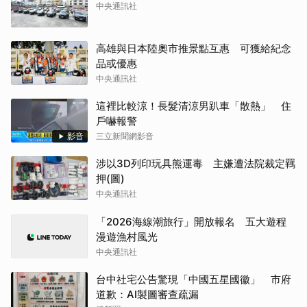
中央通訊社
高雄與日本陸奧市推景點互惠 可獲給紀念
品或優惠
中央通訊社
這裡比較涼！長髮清涼男趴車「散熱」 住
戶嚇報警
影音
三立新聞網影音
涉以3D列印玩具熊運毒 主嫌遭法院裁定羈
押(圖)
中央通訊社
「2026海線潮旅行」開放報名 五大遊程
漫遊漁村風光
中央通訊社
台中社宅公告驚現「中國五星國徽」 市府
道歉：AI製圖審查疏漏