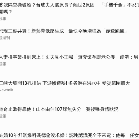
婆媳隔空撕破臉？台玻夫人還原長子離世2原因 「手機千金」不忍
開嗎？
鏡報
恐現三颱共舞！新熱帶低壓生成 最快今晚增強為「琵鷺颱風」
鏡週刊
人妻拼事業拼到床上！丈夫見小王喊「無套懷孕讓老公養」崩潰：男
鏡報
三峽大壩開13孔排洪 下游慘遭殃! 多省泡在洪水中 受災範圍擴大
Newtalk
道奇止敗得靠他！山本由伸107球無失分 賽後曝身體狀況
鏡報
結婚10年舒淇爆料馮德倫沒求婚！認剛認識完全不來電：他每一任