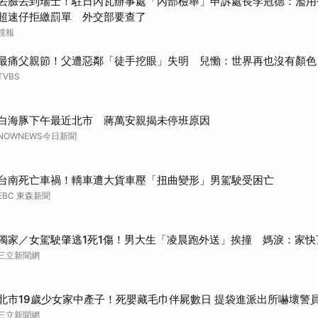
丟臉丟到瑞士！駐日內瓦辦事處「內部檢舉」申訴處長李冠德：濫用
超速仔拒繳罰單 外交部要查了
鏡報
最痛父親節！父遭惡鄰「徒手挖眼」失明 兒慟：世界再也沒有顏色
TVBS
白海豚下午最近北市 蔣萬安親揭未停班原因
NOWNEWS今日新聞
台南死亡車禍！轎車遭大貨車壓「扭曲變形」男駕駛受困亡
EBC 東森新聞
獨家／女駕駛肇逃1死1傷！男大生「凌晨跑外送」挨撞 媽淚：家快
三立新聞網
北市19歲少女家中產子！死嬰藏毛巾伴屍數日 提袋進派出所嚇壞警
三立新聞網