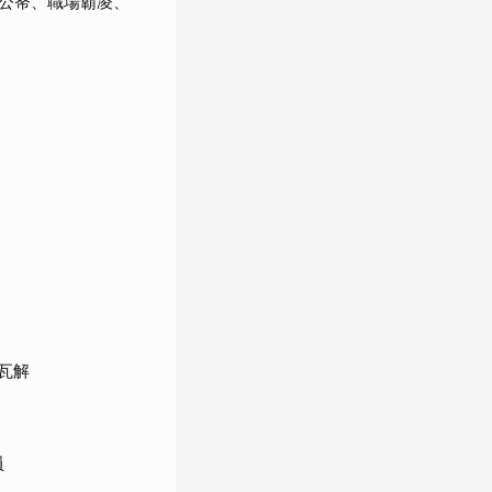
公帑、職場霸凌、
瓦解
員