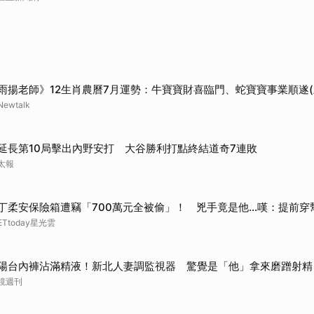
取消
雨揚老師》12生肖農曆7月運勢：牛寶寶財喜臨門、蛇寶寶事業順遂(
Newtalk
延長第10局擊出內野安打 大谷勝利打點終結道奇7連敗
太報
丁柔安保險箱遭竊「700萬元全被偷」！ 兇手竟是他...嘆：提前穿
ETtoday星光雲
陽台內褲沾滿精液！新北人妻調監視器 驚覺是「他」拿來磨蹭射精
鏡週刊