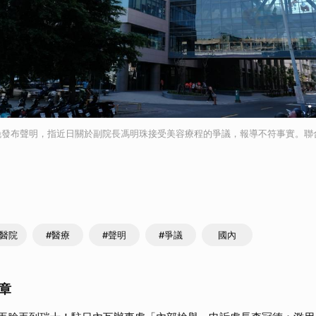
晚發布聲明，指近日關於副院長馮明珠接受美容療程的爭議，報導不符事實。聯
港醫院
#醫療
#聲明
#爭議
國內
章