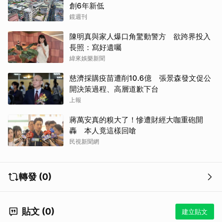
創6年新低
鏡週刊
陳明真與家人爆口角驚動警方 欲跨界投入
長照：寫好遺囑
緯來娛樂新聞
慈濟採購疫苗遭削10.6億 張景森發文促公
開決策過程、高層道歉下台
上報
蔣萬安真的糗大了！慘遭財經大咖重砲開
轟 本人竟這樣回嗆
民視新聞網
轉發 (0)
貼文 (0)
建立貼文