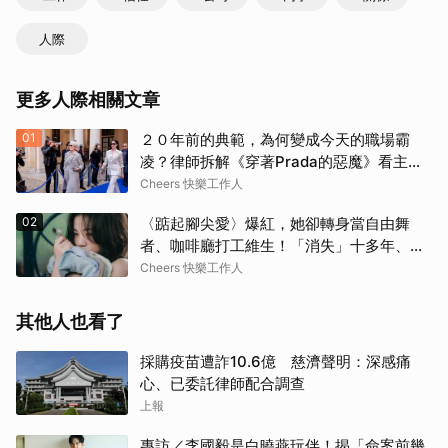
人際
更多人際相關文章
01
２０年前的典範，為何變成今天的職場霸
凌？律師拆解《穿著Prada的惡魔》看主管
最易踩線的４大霸凌樣態、跨世代溝通避雷
Cheers 快樂工作人
指南
02
〈踮起腳尖愛〉爆紅，她卻轉身當自由舞
者、咖啡廳打工維生！「消失」十多年、回
歸獲金曲獎，洪佩瑜：「我這輩子應該都想
Cheers 快樂工作人
當一個新人。」
其他人也看了
採購疫苗遭詐10.6億 慈濟聲明：深感痛
心、已委託律師配合調查
上報
專訪／李國毅是白曉燕玩伴！揭「命案前幾