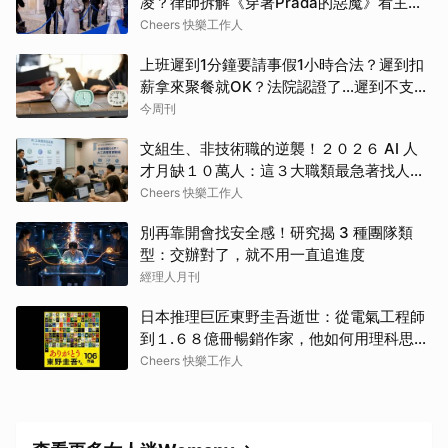
凌？律師拆解《穿著Prada的惡魔》看主管
最易踩線的４大霸凌樣態、跨世代溝通避雷
Cheers 快樂工作人
指南
上班遲到1分鐘要請事假1小時合法？遲到扣
薪拿來聚餐就OK？法院認證了…遲到不支薪
這樣算
今周刊
文組生、非技術職的逆襲！２０２６ AI 人
才月缺１０萬人：這３大職類最急著找人、
薪資最高狂漲６９%
Cheers 快樂工作人
別再靠開會找安全感！研究揭 3 種團隊類
型：交辦對了，就不用一直追進度
經理人月刊
日本推理巨匠東野圭吾逝世：從電氣工程師
到１.６８億冊暢銷作家，他如何用理科思維
寫出撼動人心的生命解憂學？
Cheers 快樂工作人