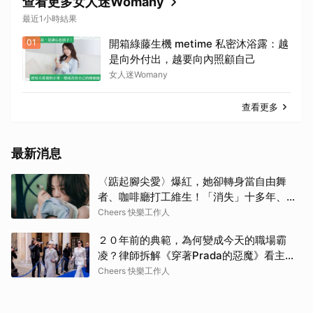
查看更多女人迷Womany
最近1小時結果
01
開箱綠藤生機 metime 私密沐浴露：越
是向外付出，越要向內照顧自己
女人迷Womany
查看更多
最新消息
〈踮起腳尖愛〉爆紅，她卻轉身當自由舞
者、咖啡廳打工維生！「消失」十多年、回
歸獲金曲獎，洪佩瑜：「我這輩子應該都想
Cheers 快樂工作人
當一個新人。」
２０年前的典範，為何變成今天的職場霸
凌？律師拆解《穿著Prada的惡魔》看主管
最易踩線的４大霸凌樣態、跨世代溝通避雷
Cheers 快樂工作人
指南