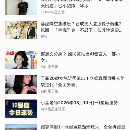
天出遊」從小認識白冰冰
ETtoday星光雲
婆媳隔空撕破臉？台玻夫人還原長子離世2
原因 「手機千金」不忍了：如其說還需要
離開嗎？
鏡報
鄭麗文分身？ 國民黨推出AI發言人「鄭小
文」
自由電子報
王菲20歲女兒近照流出！李嫣真面目曝光美
貌進化「全面升級」
自由電子報
小孟老師2026年08月10日(一)星座運勢
清水孟星座塔羅
都更停擺1／老屋重建熱潮熄火 全台拆照量