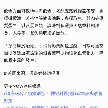
飲食方面可採地中海飲食，搭配五穀雜糧燕麥等，選
擇橄欖油、苦茶油等健康油脂，多攝取魚、雞肉等優
質蛋白，以及蛋豆類，調味料多選擇天然香料如洋
蔥、大蒜等，避免攝取過多鹽分。
「預防勝於治療」，張育彰藥師也提醒，日常可適當
攝取促進血液循環的銀杏葉萃取物強化血管張力，降
低腦中風的發生。
# 首圖來源／吳書婷醫師提供
更多NOW健康報導
▸講座報名／頭痛別忍！ 神經科醫揭關鍵警訊與改善
對策
▸長輩不出門、變憂鬱？ 醫師提醒：白內障「看不