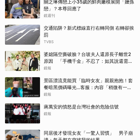
關之琳傳戀上小35歲的鮮肉嫩模展開「嬤孫
戀」？本尊回應了
鏡週刊
交通陷阱？新式標線直行右轉同側 右轉卻挨
罰
TVBS
婆媳隔空撕破臉？台玻夫人還原長子離世2
原因 「手機千金」不忍了：如其說還需要
離開嗎？
鏡報
景區漂流竟能買「臨時女友」親親抱抱！套
餐暗黑價碼曝光…客服：內容「稍微有一點
尺度」
鏡報
蔣萬安的憤怒是台灣社會的危險信號
鏡報
同居後才發現女友「一驚人習慣」 男子崩
潰：每天都在突破我的結界