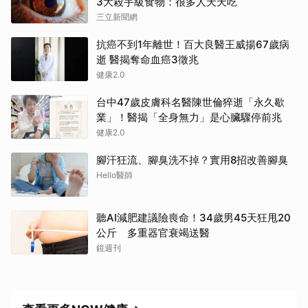
3大殺手級食物：很多人天天吃
三立新聞網
抗癌不到1年離世！百大良醫王威揚67歲病
逝 醫揭奪命血癌3徵兆
健康2.0
台中47歲皮膚科名醫陳世倫猝逝「永久歇
業」！醫揭「全身無力」是心臟驟停前兆
健康2.0
腳汗狂流、腳臭洗不掉？實用8招改善腳臭
Hello醫師
聽AI減肥建議險喪命！34歲男45天狂甩20
公斤 多重器官衰竭送醫
鏡週刊