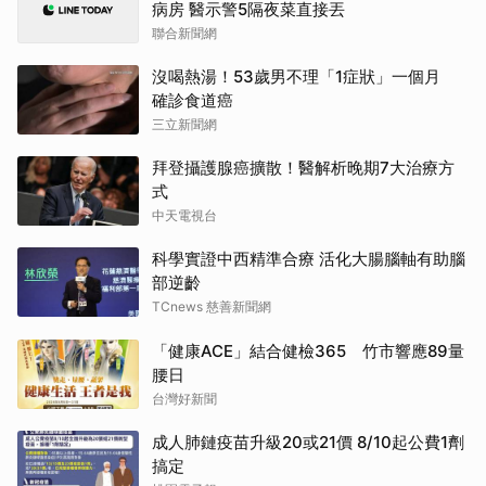
病房 醫示警5隔夜菜直接丟
聯合新聞網
沒喝熱湯！53歲男不理「1症狀」一個月
確診食道癌
三立新聞網
拜登攝護腺癌擴散！醫解析晚期7大治療方
式
中天電視台
科學實證中西精準合療 活化大腸腦軸有助腦
部逆齡
TCnews 慈善新聞網
「健康ACE」結合健檢365 竹市響應89量
腰日
台灣好新聞
成人肺鏈疫苗升級20或21價 8/10起公費1劑
搞定