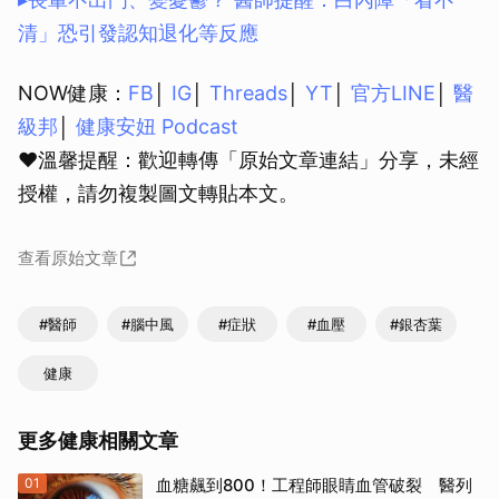
清」恐引發認知退化等反應
NOW健康：
FB
│
IG
│
Threads
│
YT
│
官方LINE
│
醫
級邦
│
健康安妞 Podcast
❤溫馨提醒：歡迎轉傳「原始文章連結」分享，未經
授權，請勿複製圖文轉貼本文。
查看原始文章
#醫師
#腦中風
#症狀
#血壓
#銀杏葉
健康
更多健康相關文章
01
血糖飆到800！工程師眼睛血管破裂 醫列