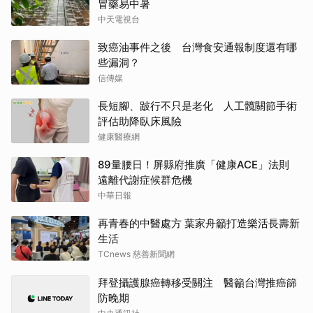
冒藥易中暑
中天電視台
致癌油事件之後 台灣食安通報制度還有哪
些漏洞？
信傳媒
長短腳、跛行不只是老化 人工髖關節手術
評估助降臥床風險
健康醫療網
89量腰日！屏縣府推廣「健康ACE」法則
遠離代謝症候群危機
中華日報
再青春的中醫處方 葉家舟籲打造樂活長壽新
生活
TCnews 慈善新聞網
拜登攝護腺癌轉移受關注 醫籲台灣推癌篩
防晚期