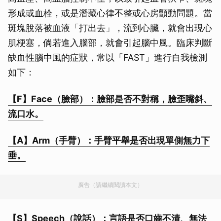
形成或血栓，或是潛藏心律不整或心房顫動問題。當
斑塊脫落被血液「打出去」，流到心臟，就會出現心
肌梗塞，倘若進入腦部，就會引起腦中風。臨床判斷
缺血性腦中風的症狀，常以「FAST」進行自我檢測
如下：
【F】Face（臉部）：臉部是否不對稱，臉歪嘴斜、
流口水。
【A】Arm（手臂）：手臂平舉是否出現單側無力下
垂。
廣告（請繼續閱讀本文）
【S】Speech（說話）：言語是否口齒不清、無法