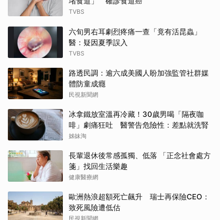
堵食道」 確診食道癌
TVBS
六旬男右耳劇烈疼痛一查「竟有活昆蟲」
醫：疑因夏季誤入
TVBS
路透民調：逾六成美國人盼加強監管社群媒
體防童成癮
民視新聞網
冰拿鐵放室溫再冷藏！30歲男喝「隔夜咖
啡」劇痛狂吐 醫警告危險性：差點就洗腎
姊妹淘
長輩退休後常感孤獨、低落 「正念社會處方
箋」找回生活樂趣
健康醫療網
歐洲熱浪超額死亡飆升 瑞士再保險CEO：
致死風險遭低估
民視新聞網