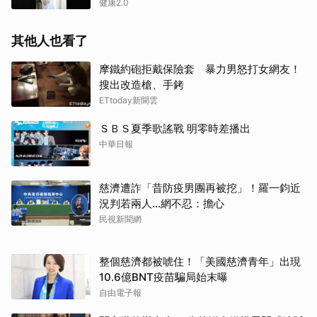
健康2.0
其他人也看了
摩鐵約砲拒戴保險套 暴力男怒打女網友！
搜出改造槍、手銬
ETtoday新聞雲
ＳＢＳ夏季歌謠戰 明零時差播出
中華日報
慈濟遭詐「昔防疫男團再被挖」！羅一鈞近
況判若兩人…網不忍：擔心
民視新聞網
整個慈濟都被唬住！「美國慈濟青年」出現
10.6億BNT疫苗騙局始末曝
自由電子報