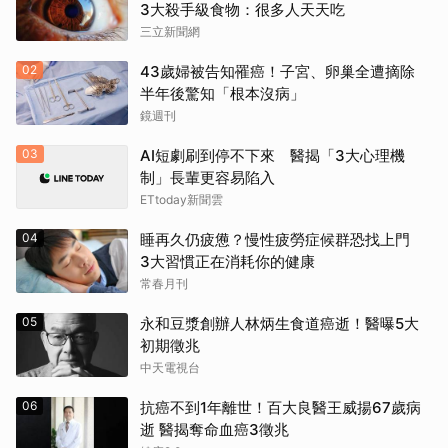
3大殺手級食物：很多人天天吃
三立新聞網
02
43歲婦被告知罹癌！子宮、卵巢全遭摘除
半年後驚知「根本沒病」
鏡週刊
03
AI短劇刷到停不下來 醫揭「3大心理機
制」長輩更容易陷入
ETtoday新聞雲
取消
04
睡再久仍疲憊？慢性疲勞症候群恐找上門
3大習慣正在消耗你的健康
常春月刊
05
永和豆漿創辦人林炳生食道癌逝！醫曝5大
初期徵兆
中天電視台
06
抗癌不到1年離世！百大良醫王威揚67歲病
逝 醫揭奪命血癌3徵兆