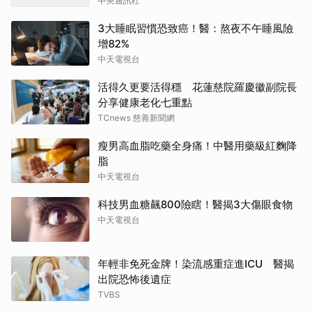
中央通訊社
3大睡眠習慣恐致癌！醫：熬夜不午睡風險
增82%
中天電視台
活得久更要活得穩 花蓮慈院羅慶徽副院長
分享健康老化七重點
TCnews 慈善新聞網
瘦男高血脂吃藥全身痛！中醫用藥級紅麴降
脂
中天電視台
科技男血糖飆800險瞎！醫揭3大傷眼食物
中天電視台
年輕非免死金牌！染流感重症進ICU 醫揭
出院恐怖後遺症
TVBS