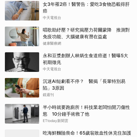
女3年罹2癌！醫警告：愛吃3食物恐載得肝
癌
中天電視台
唱歌助紓壓？研究揭壓力荷爾蒙降 推測對
免疫功能、大腦健康有潛在益處
健康醫療網
永和豆漿創辦人林炳生食道癌逝！醫曝5大
初期徵兆
中天電視台
沉迷AI短劇看不停？ 醫揭「長輩特別易
陷」3原因
鏡週刊
半小時就要跑廁所！科技業老闆怕開刀傷性
慾 10分鐘手術救了他
ETtoday新聞雲
吃海鮮麵險喪命！65歲翁敗血性休克住加護