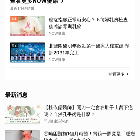
查看更多NOW健康
最近1小時結果
01
癌症指數正常就安心？ 5旬婦乳房檢查
後確診零期乳癌
NOW健康
02
北醫附醫明年啟動第一醫療大樓重建 預
計2031年完工
NOW健康
查看更多
最新消息
【杜依儒醫師】開刀一定會在肚子上留下疤
嗎？自然孔手術是什麼？
問8健康諮詢網
吞嚥困難拖1個月就醫！胃鏡一照竟是「腫瘤