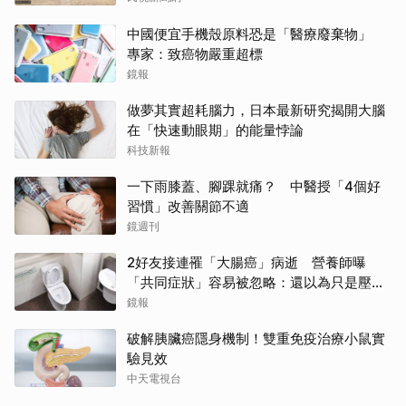
中國便宜手機殼原料恐是「醫療廢棄物」
專家：致癌物嚴重超標
鏡報
做夢其實超耗腦力，日本最新研究揭開大腦
在「快速動眼期」的能量悖論
科技新報
一下雨膝蓋、腳踝就痛？ 中醫授「4個好
習慣」改善關節不適
鏡週刊
2好友接連罹「大腸癌」病逝 營養師曝
「共同症狀」容易被忽略：還以為只是壓力
大
鏡報
破解胰臟癌隱身機制！雙重免疫治療小鼠實
驗見效
中天電視台