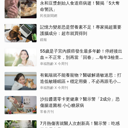
永和豆漿創始人食道癌病逝！醫揭「5大奪
命警訊」
民視新聞網
記憶力變差恐是營養素不足！專家揭超重要
護腦成分：超市就買得到
鏡報
55歲是子宮內膜癌發生最多年齡！停經後出
血＝不正常，別再當「回春」…每年3檢查保
命：早期治癒率達9成5
幸福熟齡 X 今周刊
有氣喘就不能養寵物？醫破解過敏迷思：打
造低敏睡眠區＋穩定用藥，不必再跟毛小孩
分離
幸福熟齡 X 今周刊
沙拉醬選零卡更健康？醫示警「2成分」恐
傷腸道菌相 小心糖尿病
常春月刊
7月熱傷害就醫人次創新高！醫示警：吃感