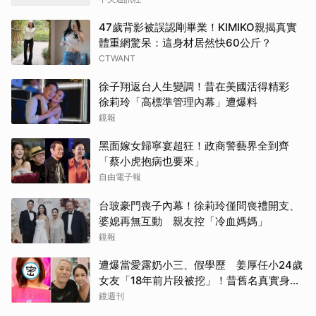
47歲背影被誤認剛畢業！KIMIKO親揭真實
體重網驚呆：這身材居然快60公斤？
CTWANT
徐子翔返台人生變調！昔在美國活得精彩
徐莉玲「高標準管理內幕」遭爆料
鏡報
黑面嫁女歸寧宴超狂！政商警藝界全到齊
「蔡小虎抱病也要來」
自由電子報
台玻豪門喪子內幕！徐莉玲僅問喪禮開支、
婆媳再無互動 親友控「冷血媽媽」
鏡報
遭爆當愛露奶小三、假學歷 姜厚任小24歲
女友「18年前片段被挖」！昔舊名真實身分
曝光
鏡週刊