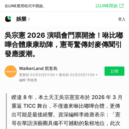
以LINE開啟
在LINE應用程式中開啟。
娛樂
登入
吳宗憲 2026 演唱會門票開搶！咻比嘟
嘩合體康康助陣，憲哥驚傳封麥傳聞引
發應援潮。
WalkerLand 窩客島
訂閱
更新於 03月23日11:00 • 發布於 03月23日11:00 •
編輯 李維唐
睽違 8 年，本土天王吳宗憲宣布於 2026 年 3 月
重返 TICC 舞台，不僅邀來咻比嘟嘩合體，更傳
出可能是最後絕響。資深編輯李維唐表示：「憲
哥在華語演藝圈具備不可撼動的紮根地位，此次