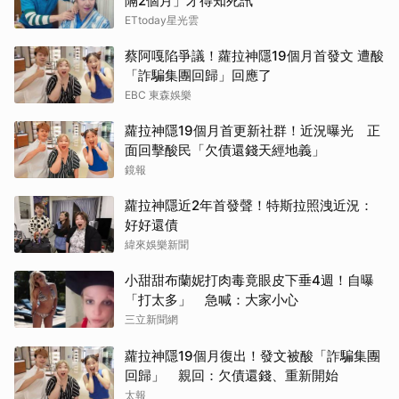
隔2個月」才得知死訊
ETtoday星光雲
蔡阿嘎陷爭議！蘿拉神隱19個月首發文 遭酸
「詐騙集團回歸」回應了
EBC 東森娛樂
蘿拉神隱19個月首更新社群！近況曝光 正
面回擊酸民「欠債還錢天經地義」
鏡報
蘿拉神隱近2年首發聲！特斯拉照洩近況：
好好還債
緯來娛樂新聞
小甜甜布蘭妮打肉毒竟眼皮下垂4週！自曝
「打太多」 急喊：大家小心
三立新聞網
蘿拉神隱19個月復出！發文被酸「詐騙集團
回歸」 親回：欠債還錢、重新開始
太報