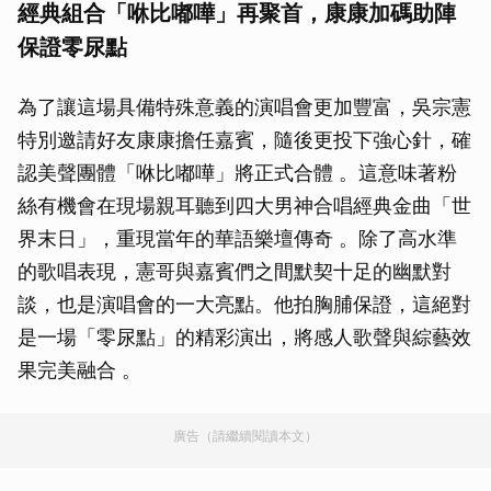
經典組合「咻比嘟嘩」再聚首，康康加碼助陣
保證零尿點
為了讓這場具備特殊意義的演唱會更加豐富，吳宗憲
特別邀請好友康康擔任嘉賓，隨後更投下強心針，確
認美聲團體「咻比嘟嘩」將正式合體 。這意味著粉
絲有機會在現場親耳聽到四大男神合唱經典金曲「世
界末日」，重現當年的華語樂壇傳奇 。除了高水準
的歌唱表現，憲哥與嘉賓們之間默契十足的幽默對
談，也是演唱會的一大亮點。他拍胸脯保證，這絕對
是一場「零尿點」的精彩演出，將感人歌聲與綜藝效
果完美融合 。
廣告（請繼續閱讀本文）