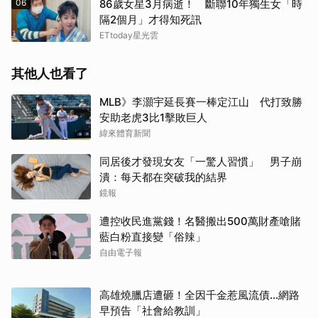
06
86歲女星3月病逝！ 斷聯10年獨生女「時
隔2個月」才得知死訊
ETtoday星光雲
其他人也看了
MLB》李灝宇延長賽一棒定江山 代打致勝
安助老虎3比1擊敗巨人
緯來體育新聞
同居後才發現女友「一驚人習慣」 男子崩
潰：每天都在突破我的結界
鏡報
遭控收民進黨錢！名醫搬出500萬財產嗆賭
藍白粉直接變「俗辣」
自由電子報
高雄燒臘店遭砸！全因千金惹風流債…網路
早預告「社會給教訓」