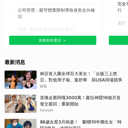
完全
公司管理：嚴苛體重限制導致身形走向極
行
端
其它
其他（歡迎貼文分享你的看法）
查看所有選項
最新消息
林莎首入圍全球百大美女！「台版三上悠
亞」對尬周子瑜、葉舒華 與LISA同場競爭
鏡報
昔捲走蔡阿嘎3000萬！蘿拉神隱19個月首
發文親回：重新開始
Newtalk
86歲女星3月病逝！ 斷聯10年獨生女「時