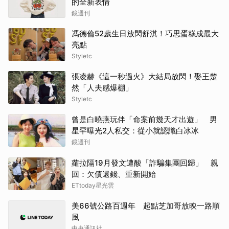
的全新表情
鏡週刊
馮德倫52歲生日放閃舒淇！巧思蛋糕成最大
亮點
Styletc
張凌赫《這一秒過火》大結局放閃！娶王楚
然「人夫感爆棚」
Styletc
曾是白曉燕玩伴「命案前幾天才出遊」 男
星罕曝光2人私交：從小就認識白冰冰
鏡週刊
蘿拉隔19月發文遭酸「詐騙集團回歸」 親
回：欠債還錢、重新開始
ETtoday星光雲
美66號公路百週年 起點芝加哥放映一路順
風
中央通訊社