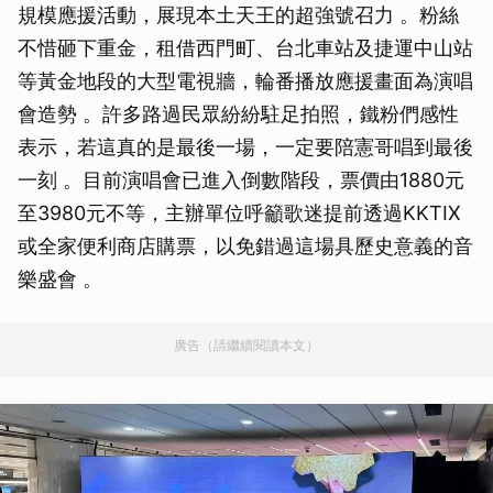
規模應援活動，展現本土天王的超強號召力 。粉絲
不惜砸下重金，租借西門町、台北車站及捷運中山站
等黃金地段的大型電視牆，輪番播放應援畫面為演唱
會造勢 。許多路過民眾紛紛駐足拍照，鐵粉們感性
表示，若這真的是最後一場，一定要陪憲哥唱到最後
一刻 。目前演唱會已進入倒數階段，票價由1880元
至3980元不等，主辦單位呼籲歌迷提前透過KKTIX
或全家便利商店購票，以免錯過這場具歷史意義的音
樂盛會 。
廣告（請繼續閱讀本文）