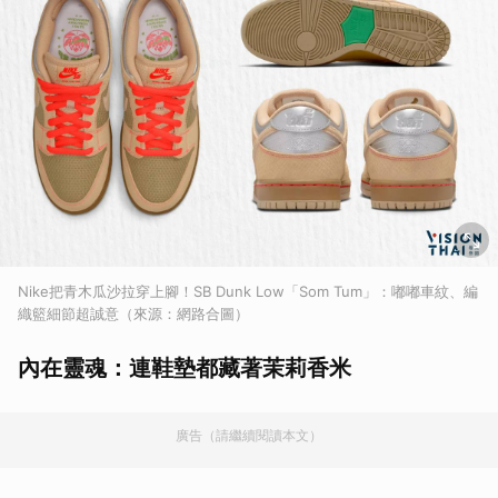
Nike把青木瓜沙拉穿上腳！SB Dunk Low「Som Tum」：嘟嘟車紋、編
織籃細節超誠意（來源：網路合圖）
內在靈魂：連鞋墊都藏著茉莉香米
廣告（請繼續閱讀本文）