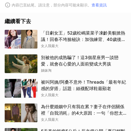
內容已至結尾。請注意，部分內容可能未顯示。
查看資訊
繼續看下去
「日劇女王」52歲松嶋菜菜子凍齡美貌掀熱
議！回春不垮臉秘訣：加強練背、40歲後飲
食是關鍵！
女人我最大
別被他的成熟騙了！這3個星座男一談戀
愛，就會在心愛的人面前變成大男孩
姊妹淘
被叫阿姨/阿桑不意外！Threads「最有年紀
感的穿搭」話題：絲襪配球鞋最顯老
女人我最大
為什麼婚姻中只有我在累？妻子在伴侶關係
裡「自我消耗」的4大原因：一句「你想太
多」讓人無奈
女人我最大