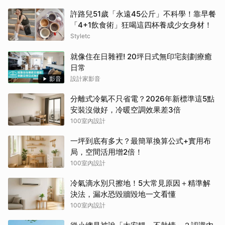
許路兒51歲「永遠45公斤」不科學！靠早餐
「4+1飲食術」狂喝這四杯養成少女身材！
Styletc
就像住在日雜裡! 20坪日式無印宅刻劃療癒
日常
影音
設計家影音
分離式冷氣不只省電？2026年新標準這5點
安裝沒做好，冷暖空調效果差3倍
100室內設計
一坪到底有多大？最簡單換算公式+實用布
局，空間活用增2倍！
100室內設計
冷氣滴水別只擦地！5大常見原因＋精準解
決法，漏水恐毀牆毀地一文看懂
100室內設計