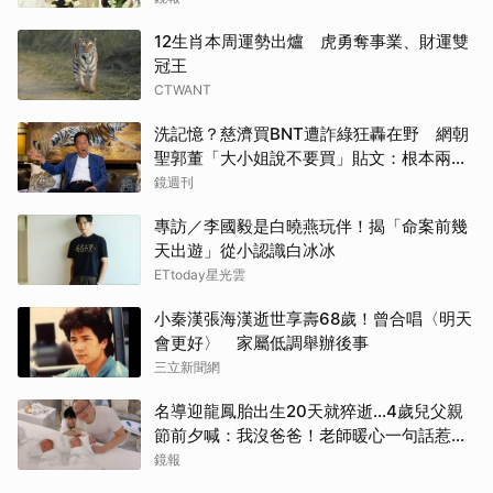
12生肖本周運勢出爐 虎勇奪事業、財運雙
冠王
CTWANT
洗記憶？慈濟買BNT遭詐綠狂轟在野 網朝
聖郭董「大小姐說不要買」貼文：根本兩碼
事
鏡週刊
專訪／李國毅是白曉燕玩伴！揭「命案前幾
天出遊」從小認識白冰冰
ETtoday星光雲
小秦漢張海漢逝世享壽68歲！曾合唱〈明天
會更好〉 家屬低調舉辦後事
三立新聞網
名導迎龍鳳胎出生20天就猝逝...4歲兒父親
節前夕喊：我沒爸爸！老師暖心一句話惹哭
遺孀
鏡報