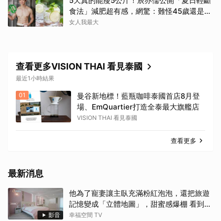
5天真的能瘦5公斤！辰亦儒公開「夏日輕斷
食法」減肥超有感，網驚：難怪45歲還是男
神
女人我最大
查看更多VISION THAI 看見泰國
最近1小時結果
01
曼谷新地標！藍瓶咖啡泰國首店8月登
場、EmQuartier打造全泰最大旗艦店
VISION THAI 看見泰國
查看更多
最新消息
他為了寵妻讓主臥充滿粉紅泡泡，還把旅遊
記憶變成「立體地圖」，甜蜜感爆棚 看到這
間誰不嫁？！
影音
幸福空間 TV