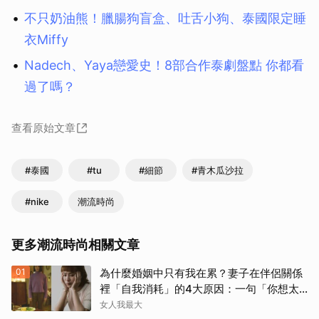
不只奶油熊！臘腸狗盲盒、吐舌小狗、泰國限定睡
衣Miffy
Nadech、Yaya戀愛史！8部合作泰劇盤點 你都看
過了嗎？
查看原始文章
#泰國
#tu
#細節
#青木瓜沙拉
#nike
潮流時尚
更多潮流時尚相關文章
01
為什麼婚姻中只有我在累？妻子在伴侶關係
裡「自我消耗」的4大原因：一句「你想太
多」讓人無奈
女人我最大