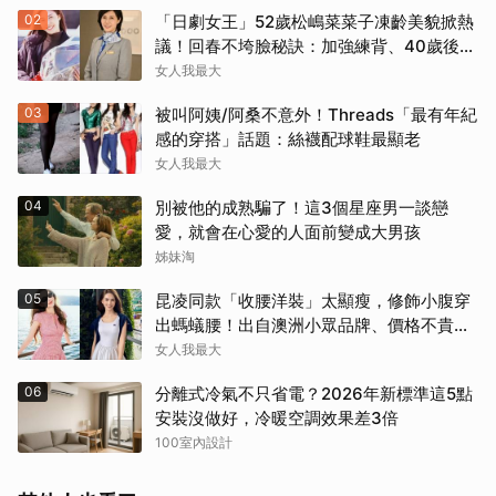
02
「日劇女王」52歲松嶋菜菜子凍齡美貌掀熱
議！回春不垮臉秘訣：加強練背、40歲後飲
食是關鍵！
女人我最大
03
被叫阿姨/阿桑不意外！Threads「最有年紀
感的穿搭」話題：絲襪配球鞋最顯老
女人我最大
04
別被他的成熟騙了！這3個星座男一談戀
愛，就會在心愛的人面前變成大男孩
姊妹淘
05
昆凌同款「收腰洋裝」太顯瘦，修飾小腹穿
出螞蟻腰！出自澳洲小眾品牌、價格不貴還
寄台灣
女人我最大
06
分離式冷氣不只省電？2026年新標準這5點
安裝沒做好，冷暖空調效果差3倍
100室內設計