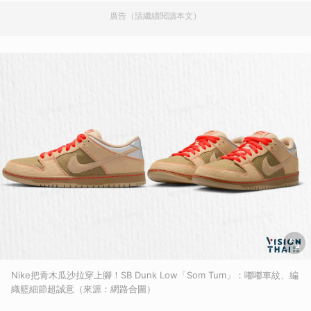
廣告（請繼續閱讀本文）
Nike把青木瓜沙拉穿上腳！SB Dunk Low「Som Tum」：嘟嘟車紋、編
織籃細節超誠意（來源：網路合圖）