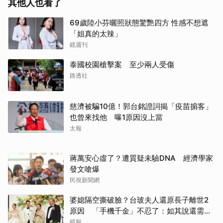
其他人也看了
69歲陸小芬曬照狀態驚艷四方 性感不想遮
「姐真的太辣」
鏡週刊
泰國校園槍擊案 至少兩人受傷
路透社
取消
慈濟被騙10億！郭台銘證詞揭「疫苗掮客」
也曾來找他 曝1原因沒上當
太報
蔣萬安心虛了？遭質疑未驗DNA 經濟學家
發文嗆爆
民視新聞網
婆媳隔空撕破臉？台玻夫人還原長子離世2
原因 「手機千金」不忍了：如其說還需要
離開嗎？
鏡報