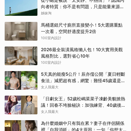
從小總是被說「太安靜、不熱情」？認識內
向者特質：你不是有問題，只是能量來源不
同
姊妹淘
馬桶選錯尺寸廁所直接變小！5大選購重點
一次看，空間舒適度提升2倍
100室內設計
2026最全裝潢風格懶人包！10大實用美觀
風格對比，選對省心10年
100室內設計
5天真的能瘦5公斤！辰亦儒公開「夏日輕斷
食法」減肥超有感，網驚：難怪45歲還是男
神
女人我最大
「日劇女王」52歲松嶋菜菜子凍齡美貌掀熱
議！回春不垮臉秘訣：加強練背、40歲後飲
食是關鍵！
女人我最大
為什麼婚姻中只有我在累？妻子在伴侶關係
裡「自我消耗」的4大原因：一句「你想太