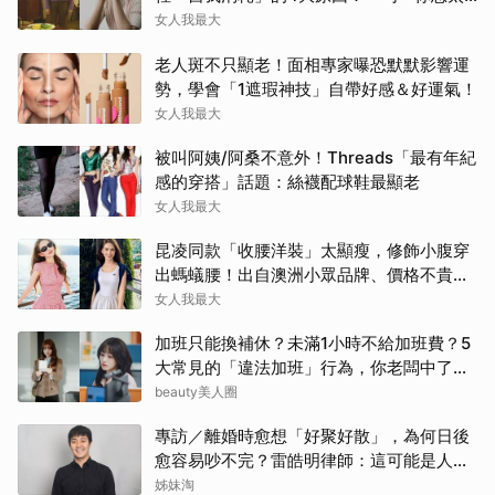
多」讓人無奈
女人我最大
老人斑不只顯老！面相專家曝恐默默影響運
勢，學會「1遮瑕神技」自帶好感＆好運氣！
女人我最大
被叫阿姨/阿桑不意外！Threads「最有年紀
感的穿搭」話題：絲襪配球鞋最顯老
女人我最大
昆凌同款「收腰洋裝」太顯瘦，修飾小腹穿
出螞蟻腰！出自澳洲小眾品牌、價格不貴還
寄台灣
女人我最大
加班只能換補休？未滿1小時不給加班費？5
大常見的「違法加班」行為，你老闆中了幾
項？
beauty美人圈
專訪／離婚時愈想「好聚好散」，為何日後
愈容易吵不完？雷皓明律師：這可能是人生
最貴的一份協議書
姊妹淘