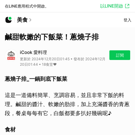
以LINE開啟
在LINE應用程式中開啟。
美食
登入
鹹甜軟嫩的下飯菜！蔥燒子排
iCook 愛料理
訂閱
更新於 2024年12月20日01:45 • 發布於 2024年12月
20日01:44 • 18食堂♥︎
蔥燒子排_一鍋到底下飯菜
這是一道備料簡單、烹調容易，並且非常下飯的料
理。鹹甜的醬汁、軟嫩的肋排，加上充滿醬香的青蔥
段，餐桌每每有它，白飯都要多扒好幾碗呢♪
食材