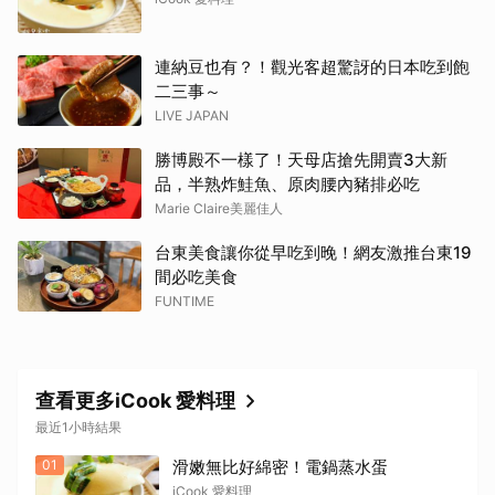
連納豆也有？！觀光客超驚訝的日本吃到飽
二三事～
LIVE JAPAN
勝博殿不一樣了！天母店搶先開賣3大新
品，半熟炸鮭魚、原肉腰內豬排必吃
Marie Claire美麗佳人
台東美食讓你從早吃到晚！網友激推台東19
間必吃美食
FUNTIME
查看更多iCook 愛料理
最近1小時結果
01
滑嫩無比好綿密！電鍋蒸水蛋
iCook 愛料理