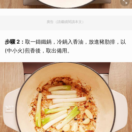
廣告（請繼續閱讀本文）
步驟 2：
取一鑄鐵鍋，冷鍋入香油，放進豬肋排，以
(中小火)煎香後，取出備用。