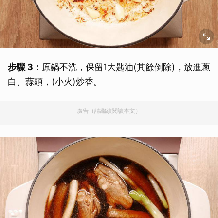
步驟 3：
原鍋不洗，保留1大匙油(其餘倒除)，放進蔥
白、蒜頭，(小火)炒香。
廣告（請繼續閱讀本文）