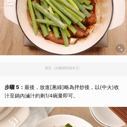
廣告（請繼續閱讀本文）
步驟 5：
最後，放進[蔥綠]略為拌炒後，以(中火)收
汁至鍋內滷汁約剩1/4碗量即可。