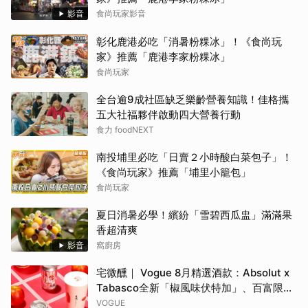
影音
食尚玩家影音
彰化鹿港必吃「消暑粉粿冰」！《食尚玩
家》推薦「鹿港李家粉粿冰」
食尚玩家
全台逾9成社區缺乏樂齡營養知識！佳格攜
五大社福夥伴啟動四大營養行動
食力 foodNEXT
南投埔里必吃「日賣２小時酸白菜包子」！
《食尚玩家》推薦「埔里小籠包」
食尚玩家
夏日消暑必學！繽紛「雪碧西瓜盅」滿滿果
香超清爽
影音
窩廚房
宅微醺｜ Vogue 8月精選酒款：Absolut x
Tabasco全新「椒風味伏特加」、百富限定
「花時心藝限量禮盒」、WAT x 萬波「紅蘋
VOGUE