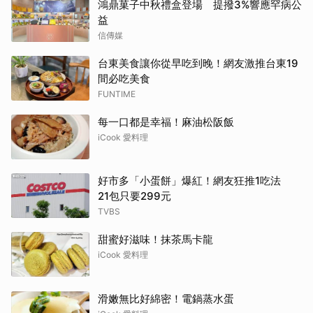
鴻鼎菓子中秋禮盒登場 提撥3%響應罕病公
益
信傳媒
台東美食讓你從早吃到晚！網友激推台東19
間必吃美食
FUNTIME
每一口都是幸福！麻油松阪飯
iCook 愛料理
好市多「小蛋餅」爆紅！網友狂推1吃法
21包只要299元
TVBS
甜蜜好滋味！抹茶馬卡龍
iCook 愛料理
滑嫩無比好綿密！電鍋蒸水蛋