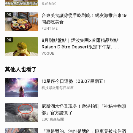
食尚玩家
05
台東美食讓你從早吃到晚！網友激推台東19
間必吃美食
FUNTIME
06
8月甜點盤點｜煙波集團×首爾精品甜點
Raison D'être Dessert限定下午茶、
Gelato pique cafe辻利茶舗聯名可麗餅、
VOGUE
台南「開心果地圖」集齊37款綠色甜點
其他人也看了
12星座今日運勢〈08.07星期五〉
科技紫微網每日星座
尼斯湖水怪又現身！遊湖拍到「神秘生物頭
部」官方證實了
EBC 東森新聞
「車是我的、油也是我的」睡車竟被收住宿