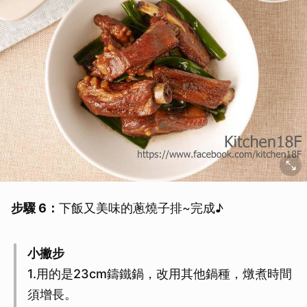
步驟 6：
下飯又美味的蔥燒子排~完成♪
小撇步
1.用的是23cm鑄鐵鍋，改用其他鍋種，燉煮時間
須增長。