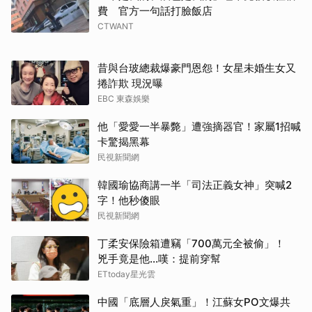
費 官方一句話打臉飯店
CTWANT
昔與台玻總裁爆豪門恩怨！女星未婚生女又
捲詐欺 現況曝
EBC 東森娛樂
他「愛愛一半暴斃」遭強摘器官！家屬1招喊
卡驚揭黑幕
民視新聞網
韓國瑜協商講一半「司法正義女神」突喊2
字！他秒傻眼
民視新聞網
丁柔安保險箱遭竊「700萬元全被偷」！
兇手竟是他...嘆：提前穿幫
ETtoday星光雲
中國「底層人戾氣重」！江蘇女PO文爆共