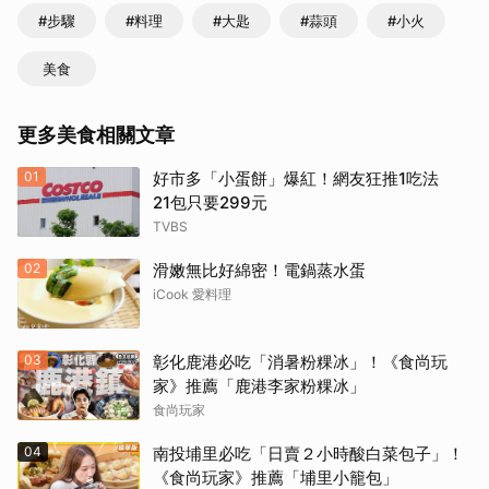
#步驟
#料理
#大匙
#蒜頭
#小火
美食
更多美食相關文章
01
好市多「小蛋餅」爆紅！網友狂推1吃法
21包只要299元
TVBS
取消
02
滑嫩無比好綿密！電鍋蒸水蛋
iCook 愛料理
03
彰化鹿港必吃「消暑粉粿冰」！《食尚玩
家》推薦「鹿港李家粉粿冰」
食尚玩家
04
南投埔里必吃「日賣２小時酸白菜包子」！
《食尚玩家》推薦「埔里小籠包」