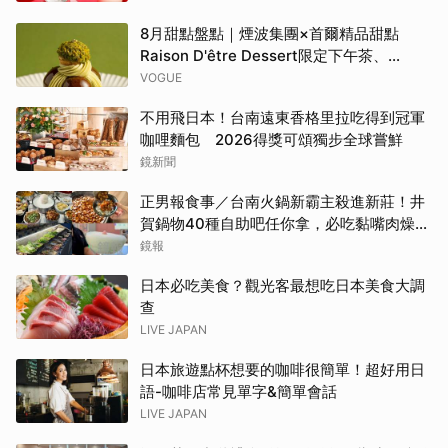
島嶼氣泡雞尾酒」……品味盛夏質感微醺
8月甜點盤點｜煙波集團×首爾精品甜點
Raison D'être Dessert限定下午茶、
Gelato pique cafe辻利茶舗聯名可麗餅、
VOGUE
台南「開心果地圖」集齊37款綠色甜點
不用飛日本！台南遠東香格里拉吃得到冠軍
咖哩麵包 2026得獎可頌獨步全球嘗鮮
鏡新聞
正男報食事／台南火鍋新霸主殺進新莊！井
賀鍋物40種自助吧任你拿，必吃黏嘴肉燥
飯、現做棉花糖
鏡報
日本必吃美食？觀光客最想吃日本美食大調
查
LIVE JAPAN
日本旅遊點杯想要的咖啡很簡單！超好用日
語-咖啡店常見單字&簡單會話
LIVE JAPAN