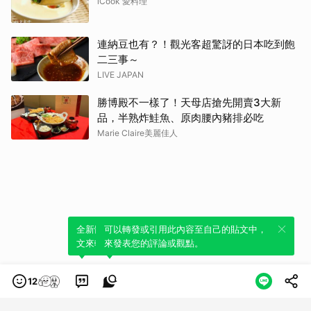
iCook 愛料理
連納豆也有？！觀光客超驚訝的日本吃到飽
二三事～
LIVE JAPAN
勝博殿不一樣了！天母店搶先開賣3大新
品，半熟炸鮭魚、原肉腰內豬排必吃
Marie Claire美麗佳人
全新體驗！一鍵引用此內容，透過發布貼
可以轉發或引用此內容至自己的貼文中，
文來輕鬆表達個人立場。
來發表您的評論或觀點。
12
類別