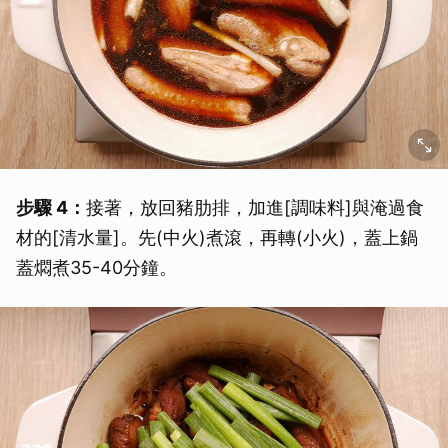
步驟 4：
接著，放回豬肋排，加進[調味料]與淹過食
材的[清水量]。先(中火)煮滾，再轉(小火)，蓋上鍋
蓋燜煮35-40分鐘。