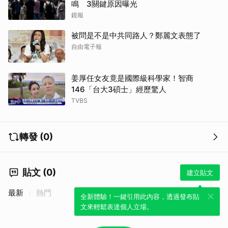
鳴 3關鍵原因曝光
鏡報
被問是不是中共同路人？鄭麗文表態了
自由電子報
姜厚任女友竟是國際級科學家！智商
146「台大3碩士」經歷驚人
TVBS
轉發 (0)
貼文 (0)
建立貼文
最新
熱門
全新體驗！一鍵引用此內容，透過發布貼
文來輕鬆表達個人立場。