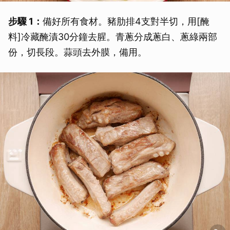
步驟 1：
備好所有食材。豬肋排4支對半切，用[醃
料]冷藏醃漬30分鐘去腥。青蔥分成蔥白、蔥綠兩部
份，切長段。蒜頭去外膜，備用。