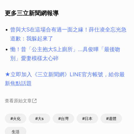
更多三立新聞網報導
曾與大S在這場合有過一面之緣！薛仕凌全忘光急
取消
道歉：我躲起來了
慟！昔「公主抱大S上廁所」…具俊曄「最後吻
別」愛妻模樣太心碎
★立即加入《三立新聞網》LINE官方帳號，給你最
新焦點話題
查看原始文章
#火化
#大s
#台灣
#日本
#遺體
生活