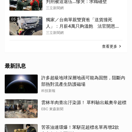
判刑被迫退伍…慘哭：求職碰壁
三立新聞網
05
獨家／台南單親雙寶爸「送貨撞死
人」：月薪4萬只夠溫飽 法官開恩免
關
三立新聞網
查看更多
最新訊息
許多超級地球深層地函可能為固態，阻斷內
部熱對流產生防護磁場
科技新報
雲林羊肉查出汙染源！ 草料驗出戴奧辛超標
EBC 東森新聞
苦茶油連環爆！苯駢芘超標名單再增2款