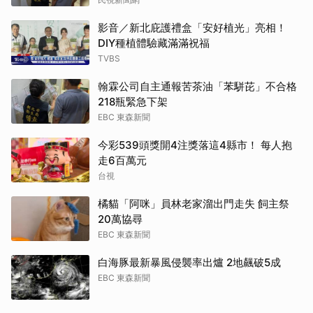
影音／新北庇護禮盒「安好植光」亮相！
DIY種植體驗藏滿滿祝福
TVBS
翰霖公司自主通報苦茶油「苯駢芘」不合格
218瓶緊急下架
EBC 東森新聞
今彩539頭獎開4注獎落這4縣市！ 每人抱
走6百萬元
台視
橘貓「阿咪」員林老家溜出門走失 飼主祭
20萬協尋
EBC 東森新聞
白海豚最新暴風侵襲率出爐 2地飆破5成
EBC 東森新聞