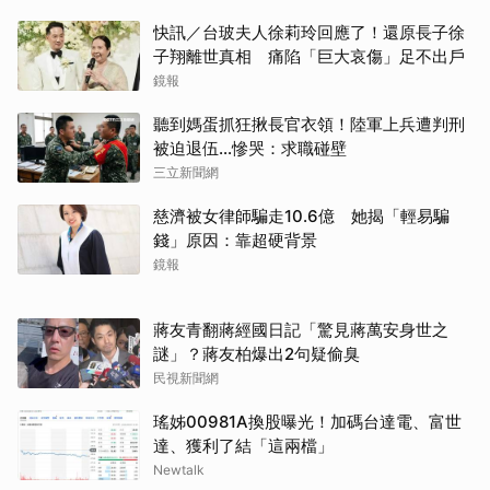
快訊／台玻夫人徐莉玲回應了！還原長子徐
子翔離世真相 痛陷「巨大哀傷」足不出戶
鏡報
聽到媽蛋抓狂揪長官衣領！陸軍上兵遭判刑
被迫退伍…慘哭：求職碰壁
三立新聞網
慈濟被女律師騙走10.6億 她揭「輕易騙
錢」原因：靠超硬背景
鏡報
蔣友青翻蔣經國日記「驚見蔣萬安身世之
謎」？蔣友柏爆出2句疑偷臭
民視新聞網
瑤姊00981A換股曝光！加碼台達電、富世
達、獲利了結「這兩檔」
Newtalk