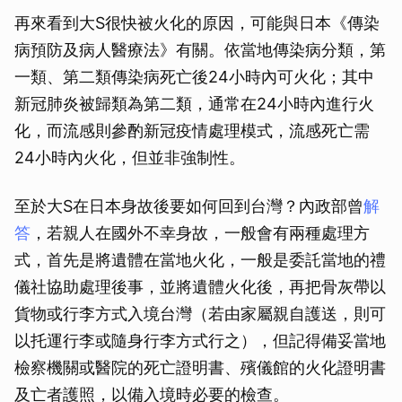
再來看到大S很快被火化的原因，可能與日本《傳染
病預防及病人醫療法》有關。依當地傳染病分類，第
一類、第二類傳染病死亡後24小時內可火化；其中
新冠肺炎被歸類為第二類，通常在24小時內進行火
化，而流感則參酌新冠疫情處理模式，流感死亡需
24小時內火化，但並非強制性。
至於大S在日本身故後要如何回到台灣？內政部曾
解
答
，若親人在國外不幸身故，一般會有兩種處理方
式，首先是將遺體在當地火化，一般是委託當地的禮
儀社協助處理後事，並將遺體火化後，再把骨灰帶以
貨物或行李方式入境台灣（若由家屬親自護送，則可
以托運行李或隨身行李方式行之），但記得備妥當地
檢察機關或醫院的死亡證明書、殯儀館的火化證明書
及亡者護照，以備入境時必要的檢查。