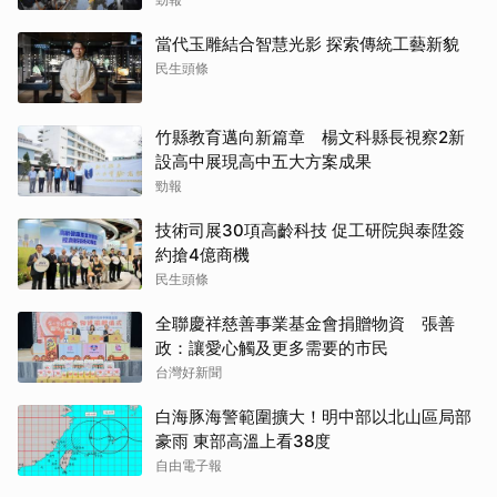
當代玉雕結合智慧光影 探索傳統工藝新貌
民生頭條
竹縣教育邁向新篇章 楊文科縣長視察2新
設高中展現高中五大方案成果
勁報
技術司展30項高齡科技 促工研院與泰陞簽
約搶4億商機
民生頭條
全聯慶祥慈善事業基金會捐贈物資 張善
政：讓愛心觸及更多需要的市民
台灣好新聞
白海豚海警範圍擴大！明中部以北山區局部
豪雨 東部高溫上看38度
自由電子報