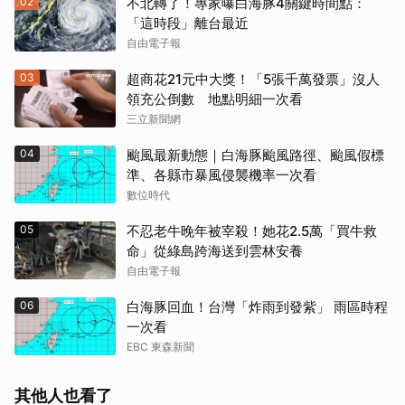
02
不北轉了！專家曝白海豚4關鍵時間點：
「這時段」離台最近
自由電子報
03
超商花21元中大獎！「5張千萬發票」沒人
領充公倒數 地點明細一次看
三立新聞網
04
颱風最新動態｜白海豚颱風路徑、颱風假標
準、各縣市暴風侵襲機率一次看
數位時代
05
不忍老牛晚年被宰殺！她花2.5萬「買牛救
命」從綠島跨海送到雲林安養
自由電子報
06
白海豚回血！台灣「炸雨到發紫」 雨區時程
一次看
EBC 東森新聞
其他人也看了