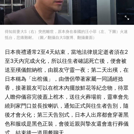
得知前妻大S（右）突然離世，原本身在泰國的汪小菲（左、下圖）火速
抵台，悲痛難耐。（圖／翻攝自大S微博、翻攝畫面）
日本喪禮通常2至4天結束，當地法律規定逝者須在2
至3天內完成火化，所以往生者確認死亡後，便會被
送至殯儀館納棺，由親友守靈一夜；第二天出殯，在
日本稱為「出棺儀」，由僧侶帶著家屬一同誦經捻
香，接著親友可以在棺木內擺放鮮花等紀念物，待眾
人瞻仰儀容完後蓋上棺木，送往火葬場前，靈車會先
繞到家門口並長按喇叭，通知正式與往生者告別，隨
後才會火化；第三天告別式，日本人出席都會穿著黑
色和服或是黑色正裝，會後近親與摯友還會進行葬儀
式，結束後一道用餐聊天。