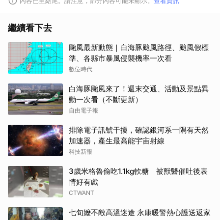
內容已至結尾。請注意，部分內容可能未顯示。
查看資訊
繼續看下去
颱風最新動態｜白海豚颱風路徑、颱風假標
準、各縣市暴風侵襲機率一次看
數位時代
白海豚颱風來了！週末交通、活動及景點異
動一次看（不斷更新）
自由電子報
排除電子訊號干擾，確認銀河系一隅有天然
加速器，產生最高能宇宙射線
科技新報
3歲米格魯偷吃1.1kg軟糖 被獸醫催吐後表
情好有戲
CTWANT
七旬嬤不敵高溫迷途 永康暖警熱心護送返家