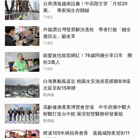
台商湧進越南設廠！中高階主管「月領20
萬」 專家揭生存關鍵
TVBS
外媒讚台灣發票解決逃稅 學者打臉「錢全
撒回去」籲改革
TVBS
銀髮族也能當網紅！76歲阿嬤分享日常 圈
粉3萬人
TVBS
白海豚颱風逼近 桃園永安漁港星繽樂8/8場
次延至8/15舉辦
觀傳媒
高齡健康產業博覽會登場 中市府攜中醫大
附醫打造台中館 展現智慧醫療研發量能
觀傳媒
睽違105年媽祖再會香 嘉義城隍夜巡9/11