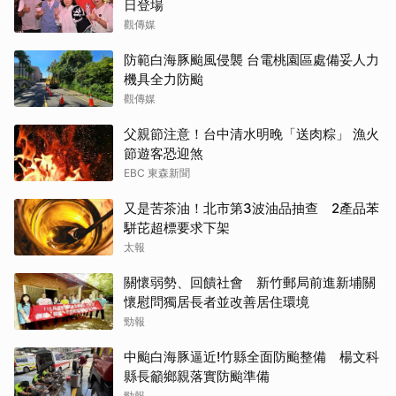
日登場
觀傳媒
防範白海豚颱風侵襲 台電桃園區處備妥人力
機具全力防颱
觀傳媒
父親節注意！台中清水明晚「送肉粽」 漁火
節遊客恐迎煞
EBC 東森新聞
又是苦茶油！北市第3波油品抽查 2產品苯
駢芘超標要求下架
太報
關懷弱勢、回饋社會 新竹郵局前進新埔關
懷慰問獨居長者並改善居住環境
勁報
中颱白海豚逼近!竹縣全面防颱整備 楊文科
縣長籲鄉親落實防颱準備
勁報