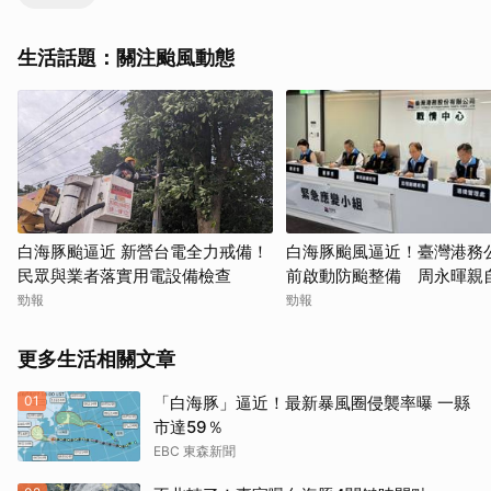
生活話題：關注颱風動態
白海豚颱逼近 新營台電全力戒備！
白海豚颱風逼近！臺灣港務
民眾與業者落實用電設備檢查
前啟動防颱整備 周永暉親
應變會議
勁報
勁報
更多生活相關文章
01
「白海豚」逼近！最新暴風圈侵襲率曝 一縣
市達59％
EBC 東森新聞