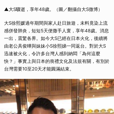
▲大S驟逝，享年48歲。（圖／翻攝自大S微博）
大S徐熙媛過年期間與家人赴日旅遊，未料竟染上流
感併發肺炎，短短5天便撒手人寰，享年48歲。消息
一出，震驚各界。如今大S已經在日本火化，後續將
由老公具俊曄與妹妹小S徐熙娣一同返台。對於大S
迅速被火化，令許多台灣人感到納悶「為何這麼
快？」事實上與日本的喪禮文化及法規有關，有別於
台灣需要10至20天才能圓滿結束。