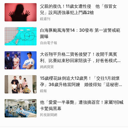
父親的復仇！11歲女遭性侵 他「假冒女
兒」設局誘強暴犯上門轟2槍
鏡週刊
白海豚颱風海警14：30發布 第一波警戒範
圍曝
自由電子報
大谷翔平升格二寶爸後變了！改開千萬賓
利、比賽結束秒回家陪孩子，好爸爸模式全
開
媽媽寶寶
15歲櫻花妹倒追大12歲男！「交往1月就懷
孕」36歲升格當阿嬤 婚後得知「這秘密」
傻眼了
鏡報
他「愛愛一半暴斃」遭強摘器官！家屬1招喊
卡驚揭黑幕
民視新聞網