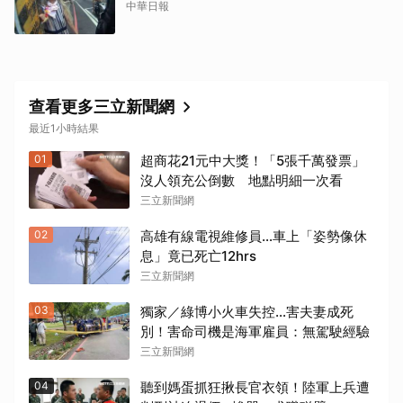
中華日報
查看更多三立新聞網
最近1小時結果
01
超商花21元中大獎！「5張千萬發票」
沒人領充公倒數 地點明細一次看
三立新聞網
02
高雄有線電視維修員…車上「姿勢像休
息」竟已死亡12hrs
三立新聞網
03
獨家／綠博小火車失控…害夫妻成死
別！害命司機是海軍雇員：無駕駛經驗
三立新聞網
04
聽到媽蛋抓狂揪長官衣領！陸軍上兵遭