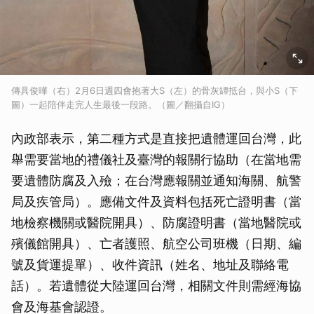
傳具俊曄（右）2月6日週四會抱著大S（左）的骨灰罈抵台，與小S（下
圖）一起陪伴走完人生最後一段路。（圖／翻攝自IG）
內政部表示，第二種方式是直接把遺體運回台灣，此
舉需要當地的禮儀社及臺灣的報關行協助（在當地需
要遺體防腐及入殮；在台灣應報關並通知海關、航警
局及疾管局）。應備文件及資料包括死亡證明書（當
地檢察機關或醫院開具）、防腐證明書（當地醫院或
殯儀館開具）、亡者護照、航空公司班機（日期、編
號及貨運提單）、收件資訊（姓名、地址及聯絡電
話）。若遺體從大陸運回台灣，相關文件則需經海協
會及海基會認證。