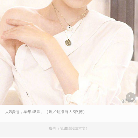
大S驟逝，享年48歲。（圖／翻攝自大S微博）
廣告（請繼續閱讀本文）