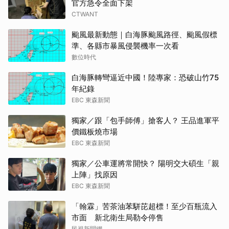
官方急令全面下架
CTWANT
颱風最新動態｜白海豚颱風路徑、颱風假標
準、各縣市暴風侵襲機率一次看
數位時代
白海豚轉彎逼近中國！陸專家：恐破山竹75
年紀錄
EBC 東森新聞
獨家／跟「包手師傅」搶客人？ 王品進軍平
價鐵板燒市場
EBC 東森新聞
獨家／公車運將常開快？ 陽明交大碩生「親
上陣」找原因
EBC 東森新聞
「翰霖」苦茶油苯駢芘超標！至少百瓶流入
市面 新北衛生局勒令停售
民視新聞網