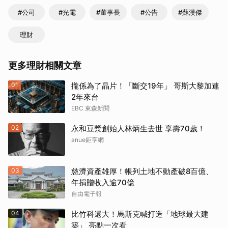
#公司
#光電
#董事長
#公告
#蘇漢傑
理財
更多理財相關文章
01
攏係為了晶片！「斷交19年」 哥斯大黎加連
2年來台
EBC 東森新聞
02
永和豆漿創始人林炳生去世 享壽70歲！
anue鉅亨網
03
慈濟資產雄厚！帳列土地不動產破8百億、
年捐贈收入逾70億
自由電子報
04
比竹科還大！馬斯克喊打造「地球最大建
築」 亮點一次看