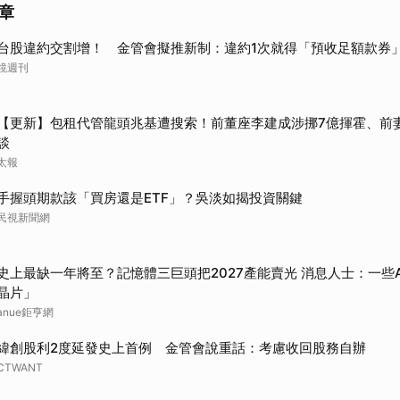
章
台股違約交割增！ 金管會擬推新制：違約1次就得「預收足額款券
鏡週刊
【更新】包租代管龍頭兆基遭搜索！前董座李建成涉挪7億揮霍、前
談
太報
手握頭期款該「買房還是ETF」？吳淡如揭投資關鍵
民視新聞網
史上最缺一年將至？記憶體三巨頭把2027產能賣光 消息人士：一些
晶片」
anue鉅亨網
緯創股利2度延發史上首例 金管會說重話：考慮收回股務自辦
CTWANT