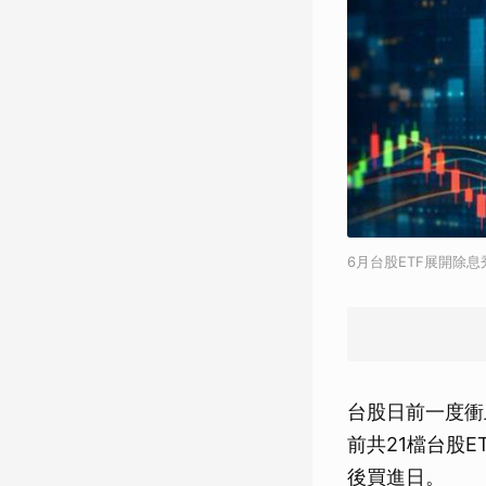
6月台股ETF展開除息
台股日前一度衝
前共21檔台股
後買進日。