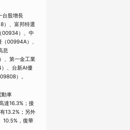
一台股增長
18）、富邦特選
00934）、中
（00994A）、
高息
03）、第一金工業
4）、台新AI優
09808）。
電動車
高達16.3%；接
有13.2%；另外
10.5%，復華