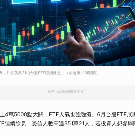
秀，月底前共21檔台股ETF陸續除息。（示意圖／AI製圖）
廣告（請繼續閱讀本文）
上4萬5000點大關，ETF人氣也強強滾。6月台股ETF
ETF陸續除息，受益人數高達351萬21人，若投資人想參