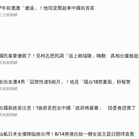
7年前遭譏「傻逼」！他現逆襲超車中國前首富
三立新聞網
國民黨要傻眼了！見柯志恩民調「追上賴瑞隆」嗨翻 真相出爐臉超
民視新聞網
女街友遭4男「囚禁性虐5個月」！他見「陽台18禁畫面」秒報警
民視新聞網
出國新政策注意！1族群若想去中國「政府將嚴審」 陸委會證實了
民視新聞網
仙氣日本女優降臨南台灣！8/14將擔任統一獅女孩主題日開球嘉賓