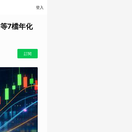
登入
8等7檔年化
訂閱