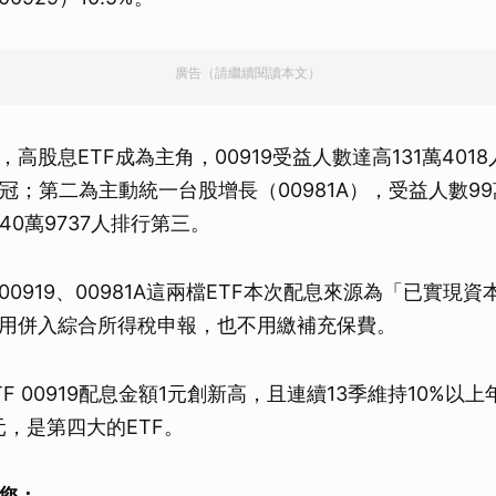
廣告（請繼續閱讀本文）
高股息ETF成為主角，00919受益人數達高131萬4018
冠；第二為主動統一台股增長（00981A），受益人數99
數40萬9737人排行第三。
0919、00981A這兩檔ETF本次配息來源為「已實現
用併入綜合所得稅申報，也不用繳補充保費。
F 00919配息金額1元創新高，且連續13季維持10%以
元，是第四大的ETF。
您：