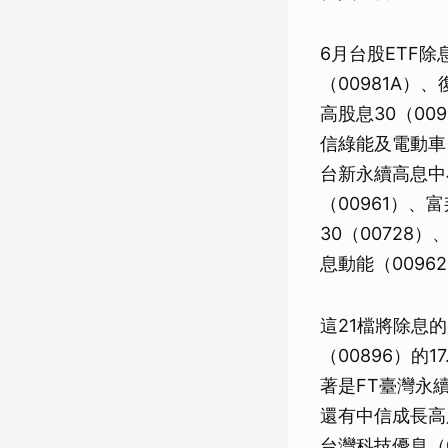
6月台股ETF除
（00981A）
高股息30（00
信綠能及電動車（
台新永續高息中小
（00961）、
30（00728
息動能（0096
這21檔將除息的
（00896）的
著是FT臺灣永續
還有中信成長高股
台灣科技優息（00