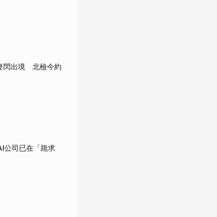
」
妻閃出境 北檢今約
AI公司已在「跪求