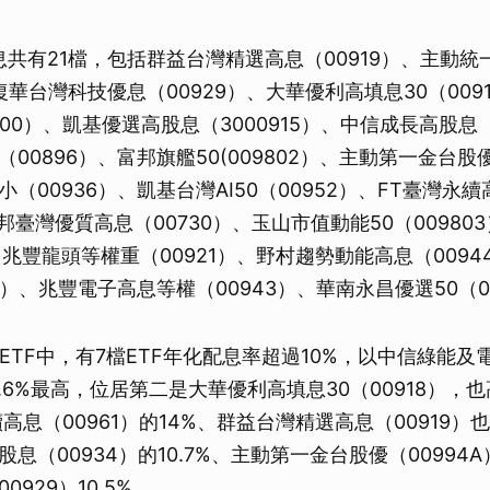
息共有21檔，包括群益台灣精選高息（00919）、主動統
、復華台灣科技優息（00929）、大華優利高填息30（009
900）、凱基優選高股息（3000915）、中信成長高股息（
00896）、富邦旗艦50(009802）、主動第一金台股優
（00936）、凱基台灣AI50（00952）、FT臺灣永續
富邦臺灣優質高息（00730）、玉山市值動能50（0098
）、兆豐龍頭等權重（00921）、野村趨勢動能高息（0094
2）、兆豐電子高息等權（00943）、華南永昌優選50（0
ETF中，有7檔ETF年化配息率超過10%，以中信綠能及
17.6%最高，位居第二是大華優利高填息30（00918），也
高息（00961）的14%、群益台灣精選高息（00919）也
息（00934）的10.7%、主動第一金台股優（00994A）
929）10.5%。