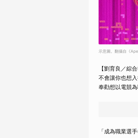
示意圖。翻攝自《Ap
【劉育良／綜合
不會讓你也想入行
奉勸想以電競為
「成為職業選手