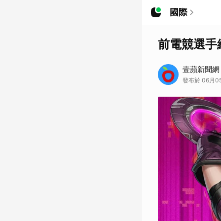
國際
前電競選手
壹蘋新聞網
發布於 06月05