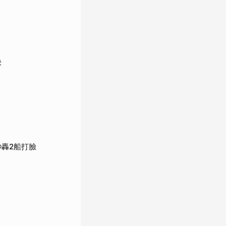
決
秒轟2船打臉