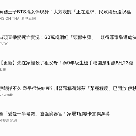
泰國王子BTS攜女伴現身！大方表態「正在追求」民眾紛紛送祝福
VISION THAI 看見泰國
街頭直播變死亡實況！60萬粉網紅「頭部中彈」 疑得罪毒梟遭處
TVBS
【更新】先在家裡殺了祖父母！泰9年級生槍手校園濫射釀8死23傷
太報
伊朗撐不久 戰爭很快結束? 川普還稱荷姆茲「某種程度」已開放 伊
Newtalk
他「愛愛一半暴斃」遭強摘器官！家屬1招喊卡驚揭黑幕
民視新聞網