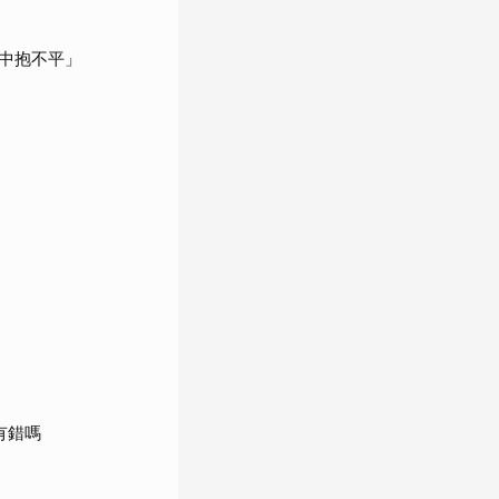
中抱不平」
有錯嗎