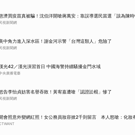
慈濟買疫苗真被騙！沈伯洋開嗆蔣萬安：靠誤導選民當選「該為陳時
民視新聞網
美中角力進入深水區！謝金河示警「台灣這類人」危險了
民視新聞網
漢光42／漢光演習首日 中國海警持續騷擾金門水域
中央廣播電臺
怒告李怡貞妨害名譽吞敗！黃宥嘉遭嗆「認證訟棍」慘了
民視新聞網
開會照意外變網紅照！女公務員妝容掀2千則留言 本人怒嗆：化妝
CTWANT