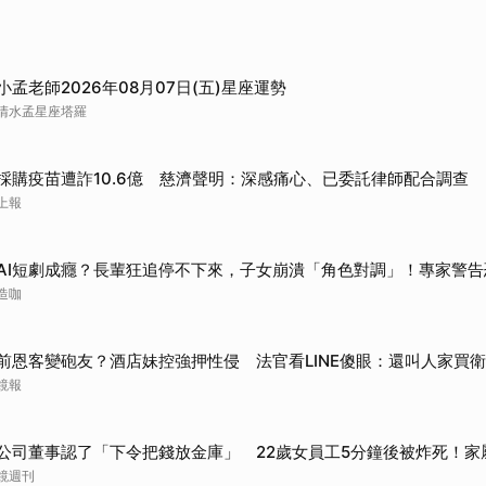
取消
小孟老師2026年08月07日(五)星座運勢
清水孟星座塔羅
採購疫苗遭詐10.6億 慈濟聲明：深感痛心、已委託律師配合調查
上報
AI短劇成癮？長輩狂追停不下來，子女崩潰「角色對調」！專家警告
造咖
前恩客變砲友？酒店妹控強押性侵 法官看LINE傻眼：還叫人家買
鏡報
公司董事認了「下令把錢放金庫」 22歲女員工5分鐘後被炸死！家
鏡週刊