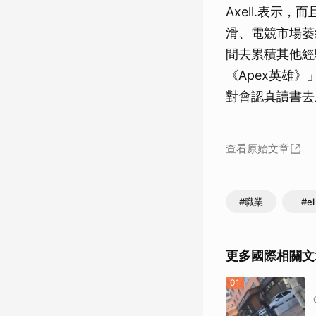
Axell.表
滑、電競市場萎
間去累積其他經
《Apex英雄
對會認真讀書去
查看原始文章
#職業
#el
更多國際相關文
01