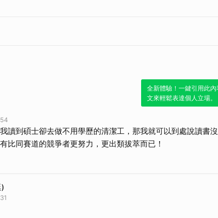
全新體驗！一鍵引用此內
文來輕鬆表達個人立場。
54
我讀到碩士卻去做不用學歷的清潔工，那我就可以到處說讀書沒
有比同賽道的競爭者更努力，更出類拔萃而已！
)
31