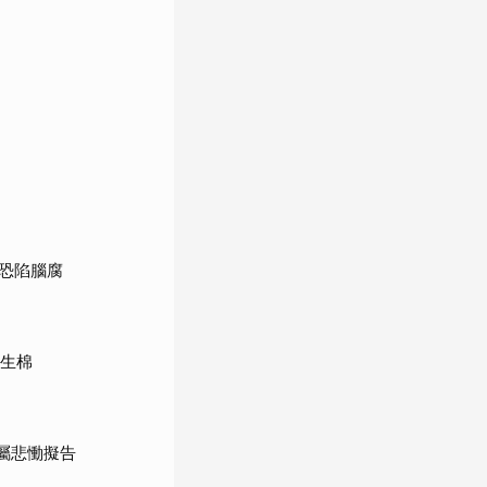
恐陷腦腐
衛生棉
屬悲慟擬告