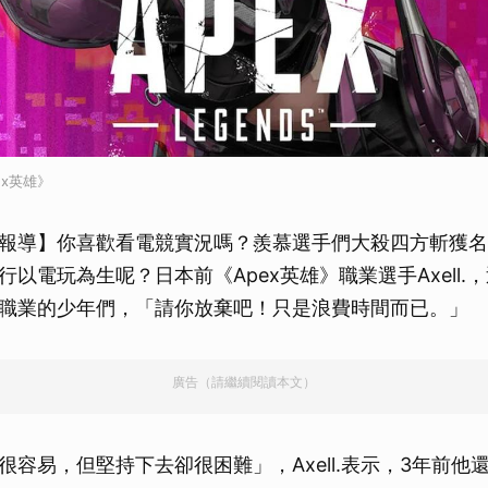
ex英雄》
報導】你喜歡看電競實況嗎？羨慕選手們大殺四方斬獲名
以電玩為生呢？日本前《Apex英雄》職業選手Axell.
職業的少年們，「請你放棄吧！只是浪費時間而已。」
廣告（請繼續閱讀本文）
很容易，但堅持下去卻很困難」，Axell.表示，3年前他