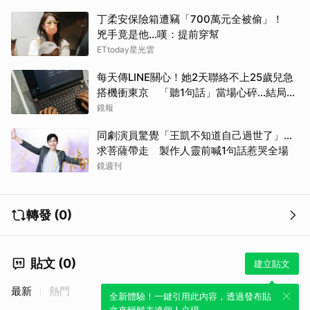
丁柔安保險箱遭竊「700萬元全被偷」！
兇手竟是他...嘆：提前穿幫
ETtoday星光雲
每天傳LINE關心！她2天聯絡不上25歲兒急
搭機衝東京 「聽1句話」當場心碎...結局看
哭網
鏡報
同劇演員驚覺「王凱不知道自己過世了」...
求菩薩帶走 製作人靈前喊1句話惹哭全場
鏡週刊
轉發 (0)
貼文 (0)
建立貼文
最新
熱門
全新體驗！一鍵引用此內容，透過發布貼