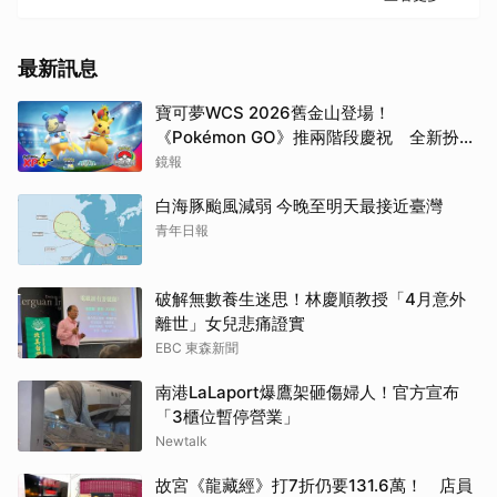
最新訊息
寶可夢WCS 2026舊金山登場！
《Pokémon GO》推兩階段慶祝 全新扮裝
皮卡丘亮相
鏡報
白海豚颱風減弱 今晚至明天最接近臺灣
青年日報
破解無數養生迷思！林慶順教授「4月意外
離世」女兒悲痛證實
EBC 東森新聞
南港LaLaport爆鷹架砸傷婦人！官方宣布
「3櫃位暫停營業」
Newtalk
故宮《龍藏經》打7折仍要131.6萬！ 店員