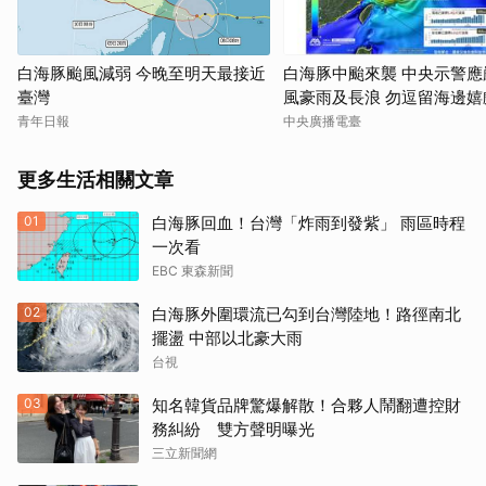
白海豚颱風減弱 今晚至明天最接近
白海豚中颱來襲 中央示警應
臺灣
風豪雨及長浪 勿逗留海邊嬉
青年日報
中央廣播電臺
更多生活相關文章
01
白海豚回血！台灣「炸雨到發紫」 雨區時程
一次看
EBC 東森新聞
02
白海豚外圍環流已勾到台灣陸地！路徑南北
擺盪 中部以北豪大雨
台視
03
知名韓貨品牌驚爆解散！合夥人鬧翻遭控財
務糾紛 雙方聲明曝光
三立新聞網