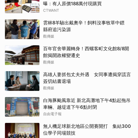
曝：有人原價188萬付現購買
CTWANT
雲林8羊驗出戴奧辛！飼料沒事牧草中鏢
縣府追污染源
觀傳媒
百年官舍華麗轉身！西螺客町文化館8/8開
館揭開政權變遷史
觀傳媒
高雄人妻抓包丈夫外遇 女同事遭揭穿謊言
簽切結書退場
觀傳媒
白海豚颱風靠近 新北高灘地下午4點起拖吊
車輛、越堤道下午6點封閉
自由電子報
無人機足球新北地區公開賽開打 集結300
位學子同場競技