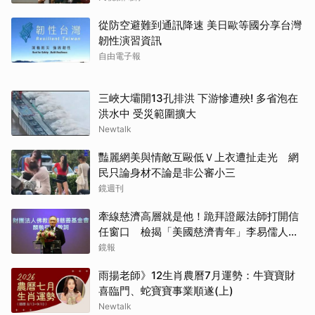
從防空避難到通訊降速 美日歐等國分享台灣
韌性演習資訊
自由電子報
三峽大壩開13孔排洪 下游慘遭殃! 多省泡在
洪水中 受災範圍擴大
Newtalk
豔麗網美與情敵互毆低Ｖ上衣遭扯走光 網
民只論身材不論是非公審小三
鏡週刊
牽線慈濟高層就是他！跪拜證嚴法師打開信
任窗口 檢揭「美國慈濟青年」李易儒人脈
網絡
鏡報
雨揚老師》12生肖農曆7月運勢：牛寶寶財
喜臨門、蛇寶寶事業順遂(上)
Newtalk