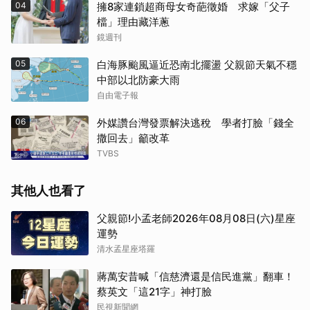
04
擁8家連鎖超商母女奇葩徵婚 求嫁「父子
檔」理由藏洋蔥
鏡週刊
05
白海豚颱風逼近恐南北擺盪 父親節天氣不穩
中部以北防豪大雨
自由電子報
06
外媒讚台灣發票解決逃稅 學者打臉「錢全
撒回去」籲改革
TVBS
其他人也看了
父親節!小孟老師2026年08月08日(六)星座
運勢
清水孟星座塔羅
蔣萬安昔喊「信慈濟還是信民進黨」翻車！
蔡英文「這21字」神打臉
民視新聞網