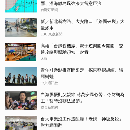
雨、沿海離島風強浪大留意巨浪
台灣好新聞
新／新北新樹路、大安路口 「路面破裂」大
量滲水
EBC 東森新聞
高雄「台鐵舊機廠」親子遊樂園今開園 交
通攻略與體驗須知一次看
太報
青年壯遊點推夜間限定 探東亞摺翅蝠、諸
羅樹蛙
中央通訊社
白海豚擾亂父親節 蔣萬安曝心聲：今防颱為
主「暫時沒辦法過節」
聯合新聞網
台大畢業沒工作遭酸爆！老媽「神級反殺」
對方網讚翻