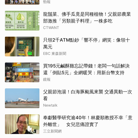
勁報
龍鬚菜、佛手瓜竟是同種植物！父親節農業
部激推「另類親子料理」一株多吃
CTWANT
只領2千ATM點鈔「響不停」網笑：像領十
萬元
EBC 東森新聞
買195元鹹酥雞忘記帶錢！老闆一句話解決
還「倒貼5元」全網暖哭：用新台幣支持
鏡報
父親節泡湯！白海豚颱風來襲 交通異動一次
看
Newtalk
奉獻醫學研究逾40年！林慶順教授不幸「意
外離世」 女兒悲痛證實了
三立新聞網