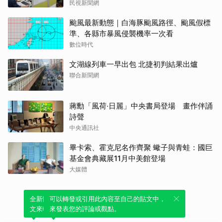
民視新聞網
颱風最新動態｜白海豚颱風路徑、颱風假標
準、各縣市暴風侵襲機率一次看
數位時代
文湖線列車一早出包 北捷初判結果出爐
聯合新聞網
蔣勳「風荷‧日麗」中央書局登場 畫作伴誦
詩聲
中央通訊社
畢卡索、霍克尼名作齊聚 蠍子與青蛙：國巨
基金會典藏展11月中美館登場
大媒體
全新體驗！一鍵引用此內容，透過發布貼
可以轉發或引用此內容至自己的貼文中，
文來輕鬆表達個人立場。
來發表您的評論或觀點。