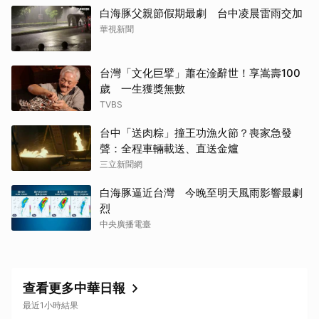
白海豚父親節假期最劇 台中凌晨雷雨交加
華視新聞
台灣「文化巨擘」蕭在淦辭世！享嵩壽100
歲 一生獲獎無數
TVBS
台中「送肉粽」撞王功漁火節？喪家急發
聲：全程車輛載送、直送金爐
三立新聞網
白海豚逼近台灣 今晚至明天風雨影響最劇
烈
中央廣播電臺
查看更多中華日報
最近1小時結果