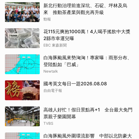
新北行動治理前進深坑、石碇、坪林及烏
來 推動茶產業與觀光再升級
勁報
花115元爽抱1000萬！4人喝手搖飲中大獎
2縣市幸運兒曝
EBC 東森新聞
白海豚颱風來勢洶洶！專家曝：雨形分布、
登陸點如「巴威」
Newtalk
國考英文每日一題2026.08.08
自由電子報
高雄人好忙！假日景點再+1 全台最大免門
票親子樂園開幕
TVBS
白海豚颱風外圍環流影響 中部以北防豪大