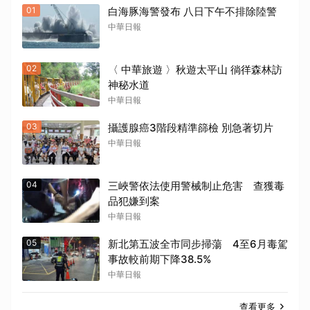
01
白海豚海警發布 八日下午不排除陸警
中華日報
02
〈 中華旅遊 〉秋遊太平山 徜徉森林訪
神秘水道
中華日報
03
攝護腺癌3階段精準篩檢 別急著切片
中華日報
04
三峽警依法使用警械制止危害 查獲毒
品犯嫌到案
中華日報
05
新北第五波全市同步掃蕩 4至6月毒駕
事故較前期下降38.5%
中華日報
查看更多