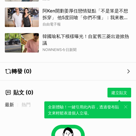
阿Ken開剿姜厚任戀情疑點「不是笨是不想
拆穿」 他5度回嗆「你們不懂」：我來教育
你們
自由電子報
韓國瑜私下模樣曝光！自駕舊三菱出遊掀熱
議
NOWNEWS今日新聞
轉發 (0)
貼文 (0)
建立貼文
最新
熱門
全新體驗！一鍵引用此內容，透過發布貼
文來輕鬆表達個人立場。