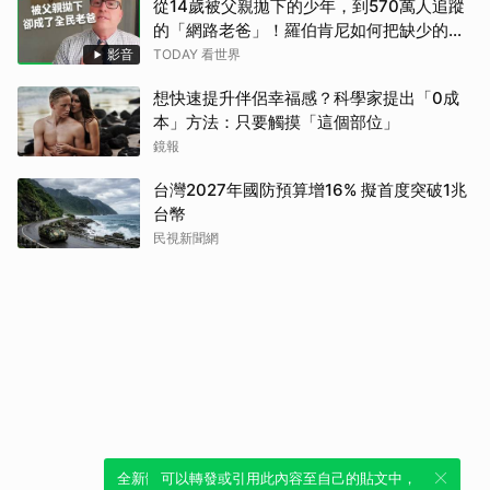
從14歲被父親拋下的少年，到570萬人追蹤
的「網路老爸」！羅伯肯尼如何把缺少的父
愛，變成數百萬人的陪伴？【TODAY 看世
影音
TODAY 看世界
界｜人物放大鏡】
想快速提升伴侶幸福感？科學家提出「0成
本」方法：只要觸摸「這個部位」
鏡報
台灣2027年國防預算增16% 擬首度突破1兆
台幣
民視新聞網
全新體驗！一鍵引用此內容，透過發布貼
可以轉發或引用此內容至自己的貼文中，