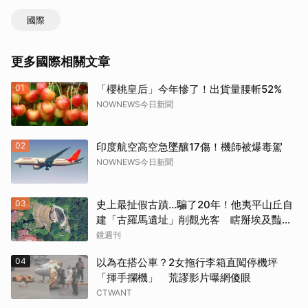
國際
更多國際相關文章
01
「櫻桃皇后」今年慘了！出貨量腰斬52%
NOWNEWS今日新聞
02
印度航空高空急墜釀17傷！機師被爆毒駕
NOWNEWS今日新聞
03
史上最扯假古蹟...騙了20年！他夷平山丘自
建「古羅馬遺址」削觀光客 瞎掰埃及豔
后、茱麗葉來過
鏡週刊
04
以為在搭公車？2女拖行李箱直闖停機坪
「揮手攔機」 荒謬影片曝網傻眼
CTWANT