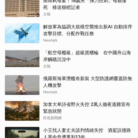
南韓弒母案！18歲男「揮刀狂刺」母親慘
死 移送狠瞪記者
太報
解放軍為協調大規模空襲推出新AI 自動排序
攻擊目標、分配作戰任務
Newtalk
「航空母艦級」超級貨櫃輪 在中國舟山海
岸觸礁沉沒中
太報
俄羅斯海軍潛艦有新裝 大型防護網覆蓋防無
人機攻擊
Newtalk
加拿大卑詩省野火失控 2萬人徹夜逃難宣布
緊急狀態
民視新聞網
小王找人妻丈夫談判情緒失控 酒駕誤撞路
人害命危遭重判13年