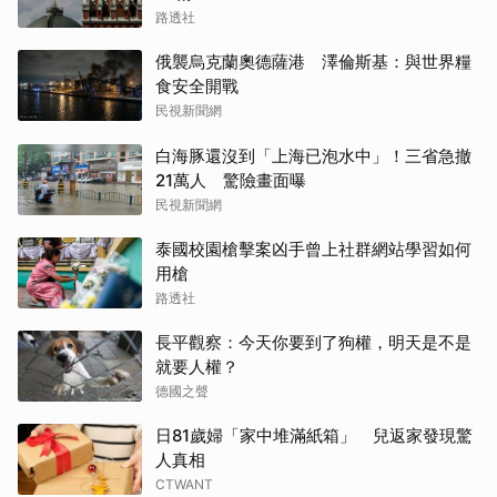
路透社
俄襲烏克蘭奧德薩港 澤倫斯基：與世界糧
食安全開戰
民視新聞網
白海豚還沒到「上海已泡水中」！三省急撤
21萬人 驚險畫面曝
民視新聞網
泰國校園槍擊案凶手曾上社群網站學習如何
用槍
路透社
長平觀察：今天你要到了狗權，明天是不是
就要人權？
德國之聲
日81歲婦「家中堆滿紙箱」 兒返家發現驚
人真相
CTWANT