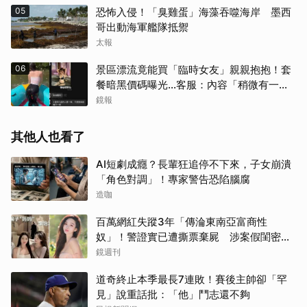
05
恐怖入侵！「臭雞蛋」海藻吞噬海岸 墨西
哥出動海軍艦隊抵禦
太報
06
景區漂流竟能買「臨時女友」親親抱抱！套
餐暗黑價碼曝光…客服：內容「稍微有一點
尺度」
鏡報
其他人也看了
AI短劇成癮？長輩狂追停不下來，子女崩潰
「角色對調」！專家警告恐陷腦腐
造咖
百萬網紅失蹤3年「傳淪東南亞富商性
奴」！警證實已遭撕票棄屍 涉案假閨密近
況曝光
鏡週刊
道奇終止本季最長7連敗！賽後主帥卻「罕
見」說重話批：「他」鬥志還不夠