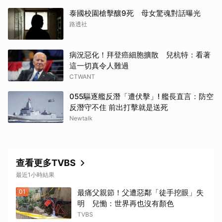
泰國校園槍擊釀9死 母女驚魂對話曝光
路透社
病況惡化！拜登癌細胞擴散 兒杭特：看著
這一切真令人難過
CTWANT
055驅逐艦反潛「遭伏擊」! 艦長直言：防空
反潛守不住 前出打擊就是送死
Newtalk
查看更多TVBS
最近1小時結果
01
最痛父親節！父遭惡鄰「徒手挖眼」失
明 兒慟：世界再也沒有顏色
TVBS