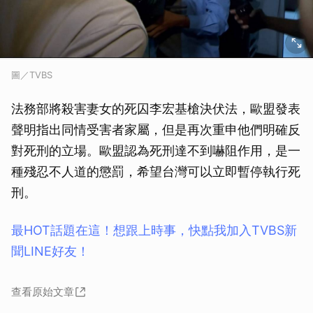
圖／TVBS
法務部將殺害妻女的死囚李宏基槍決伏法，歐盟發表
聲明指出同情受害者家屬，但是再次重申他們明確反
對死刑的立場。歐盟認為死刑達不到嚇阻作用，是一
種殘忍不人道的懲罰，希望台灣可以立即暫停執行死
刑。
最HOT話題在這！想跟上時事，快點我加入TVBS新
聞LINE好友！
查看原始文章