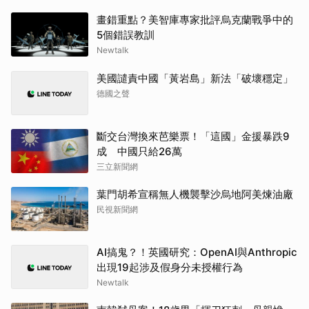
畫錯重點？美智庫專家批評烏克蘭戰爭中的
5個錯誤教訓
Newtalk
美國譴責中國「黃岩島」新法「破壞穩定」
德國之聲
斷交台灣換來芭樂票！「這國」金援暴跌9
成 中國只給26萬
三立新聞網
葉門胡希宣稱無人機襲擊沙烏地阿美煉油廠
民視新聞網
AI搞鬼？！英國研究：OpenAI與Anthropic
出現19起涉及假身分未授權行為
Newtalk