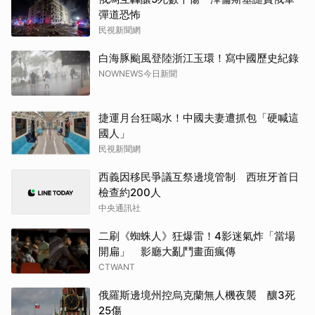
彈道恐怖
民視新聞網
白海豚颱風登陸浙江玉環！寫中國歷史紀錄
NOWNEWS今日新聞
捷運月台狂喝水！中國夫妻遭抓包「硬喊這
國人」
民視新聞網
西義因移民爭議互祭邊境管制 西班牙首日
檢查約200人
中央通訊社
二刷《蜘蛛人》狂爆雷！4影迷氣炸「當場
開扁」 影廳大亂鬥畫面瘋傳
CTWANT
俄羅斯邊境州控烏克蘭無人機夜襲 釀3死
25傷