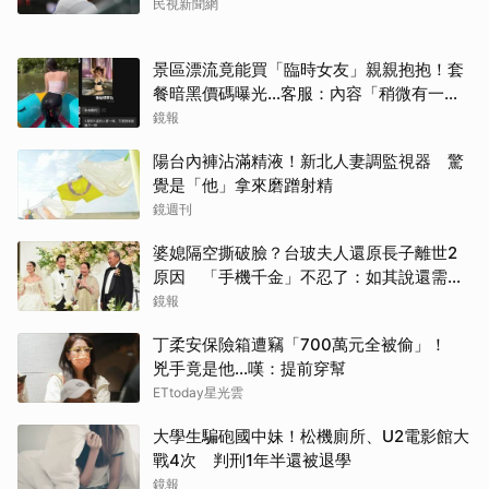
民視新聞網
景區漂流竟能買「臨時女友」親親抱抱！套
餐暗黑價碼曝光…客服：內容「稍微有一點
尺度」
鏡報
陽台內褲沾滿精液！新北人妻調監視器 驚
覺是「他」拿來磨蹭射精
鏡週刊
婆媳隔空撕破臉？台玻夫人還原長子離世2
原因 「手機千金」不忍了：如其說還需要
離開嗎？
鏡報
丁柔安保險箱遭竊「700萬元全被偷」！
兇手竟是他...嘆：提前穿幫
ETtoday星光雲
大學生騙砲國中妹！松機廁所、U2電影館大
戰4次 判刑1年半還被退學
鏡報