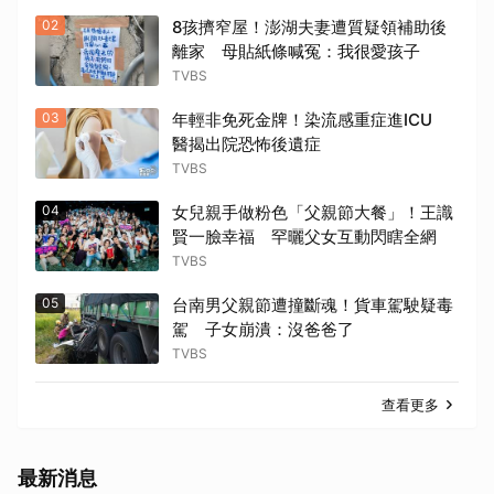
02
8孩擠窄屋！澎湖夫妻遭質疑領補助後
離家 母貼紙條喊冤：我很愛孩子
TVBS
03
年輕非免死金牌！染流感重症進ICU
醫揭出院恐怖後遺症
TVBS
04
女兒親手做粉色「父親節大餐」！王識
賢一臉幸福 罕曬父女互動閃瞎全網
TVBS
05
台南男父親節遭撞斷魂！貨車駕駛疑毒
取消
駕 子女崩潰：沒爸爸了
TVBS
查看更多
最新消息