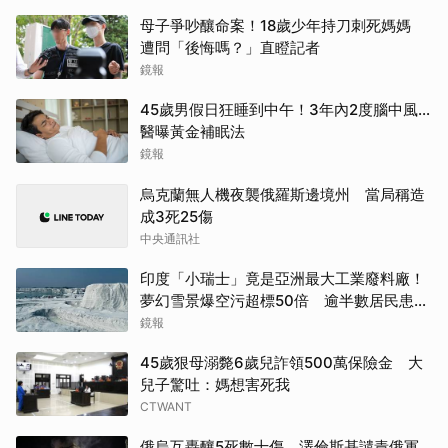
母子爭吵釀命案！18歲少年持刀刺死媽媽
遭問「後悔嗎？」直瞪記者
鏡報
45歲男假日狂睡到中午！3年內2度腦中風…
醫曝黃金補眠法
鏡報
烏克蘭無人機夜襲俄羅斯邊境州 當局稱造
成3死25傷
中央通訊社
印度「小瑞士」竟是亞洲最大工業廢料廠！
夢幻雪景爆空污超標50倍 逾半數居民患呼
吸道疾病
鏡報
45歲狠母溺斃6歲兒詐領500萬保險金 大
兒子驚吐：媽想害死我
CTWANT
俄烏互轟釀5死數十傷 澤倫斯基譴責俄軍