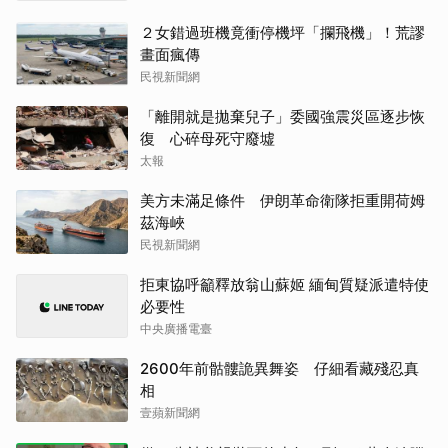
２女錯過班機竟衝停機坪「攔飛機」！荒謬
畫面瘋傳
民視新聞網
「離開就是拋棄兒子」委國強震災區逐步恢
復 心碎母死守廢墟
太報
美方未滿足條件 伊朗革命衛隊拒重開荷姆
茲海峽
民視新聞網
拒東協呼籲釋放翁山蘇姬 緬甸質疑派遣特使
必要性
中央廣播電臺
2600年前骷髏詭異舞姿 仔細看藏殘忍真
相
壹蘋新聞網