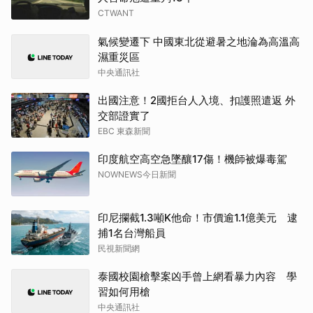
CTWANT
氣候變遷下 中國東北從避暑之地淪為高溫高
濕重災區
中央通訊社
出國注意！2國拒台人入境、扣護照遣返 外
交部證實了
EBC 東森新聞
印度航空高空急墜釀17傷！機師被爆毒駕
NOWNEWS今日新聞
印尼攔截1.3噸K他命！市價逾1.1億美元 逮
捕1名台灣船員
民視新聞網
泰國校園槍擊案凶手曾上網看暴力內容 學
習如何用槍
中央通訊社