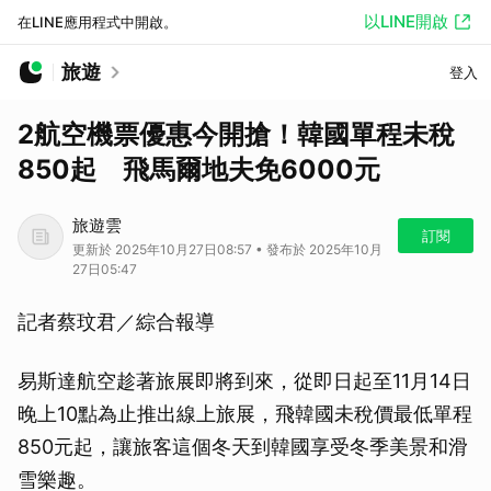
以LINE開啟
在LINE應用程式中開啟。
旅遊
登入
2航空機票優惠今開搶！韓國單程未稅
850起 飛馬爾地夫免6000元
旅遊雲
訂閱
更新於 2025年10月27日08:57 • 發布於 2025年10月
27日05:47
記者蔡玟君／綜合報導
易斯達航空趁著旅展即將到來，從即日起至11月14日
晚上10點為止推出線上旅展，飛韓國未稅價最低單程
850元起，讓旅客這個冬天到韓國享受冬季美景和滑
雪樂趣。