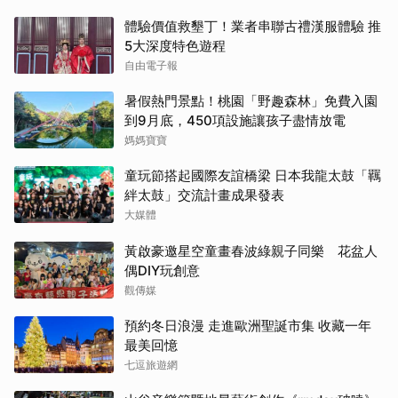
體驗價值救墾丁！業者串聯古禮漢服體驗 推
5大深度特色遊程
自由電子報
暑假熱門景點！桃園「野趣森林」免費入園
到9月底，450項設施讓孩子盡情放電
媽媽寶寶
童玩節搭起國際友誼橋梁 日本我龍太鼓「羈
絆太鼓」交流計畫成果發表
大媒體
黃啟豪邀星空童畫春波綠親子同樂 花盆人
偶DIY玩創意
觀傳媒
預約冬日浪漫 走進歐洲聖誕市集 收藏一年
最美回憶
七逗旅遊網