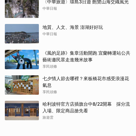
〈中華旅遊〉環島3日遊 飽覽山海交織風光
中華日報
地質、人文、海景 澎湖好好玩
中華日報
《風的足跡》集章活動開跑 宜蘭轉運站公共
藝術邀民眾走進幾米故事
享民頭條
七夕情人節去哪裡？來板橋花市感受浪漫花
氣息
享民頭條
哈利波特官方店插旗台中8/22開幕 採分流
入場、限定商品搶先看
旅遊雲