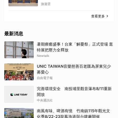
旅遊雲
查看更多
最新消息
暑期療癒盛事！台東「解憂祭」正式登場 逛
特展把壓力全釋放
Newtalk
UNIC TAIWAN音樂慈善百老匯為屏東兒少
募愛心
自由電子報
完善環境安全 南投埔里觀音瀑布8/11重新
開放
中央通訊社
南風有味、啤酒有憶 竹南鎮115年觀光文
化季8/22-23龍鳳漁港與台啤廠開催