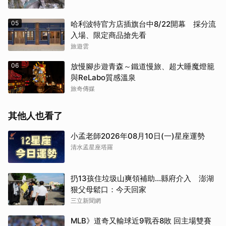
05
哈利波特官方店插旗台中8/22開幕 採分流
入場、限定商品搶先看
旅遊雲
06
放慢腳步遊青森～鐵道慢旅、超大睡魔燈籠
與ReLabo質感溫泉
旅奇傳媒
其他人也看了
小孟老師2026年08月10日(一)星座運勢
清水孟星座塔羅
扔13孩住垃圾山爽領補助…縣府介入 澎湖
狠父母鬆口：今天回家
三立新聞網
MLB》道奇又輸球近9戰吞8敗 回主場雙賽