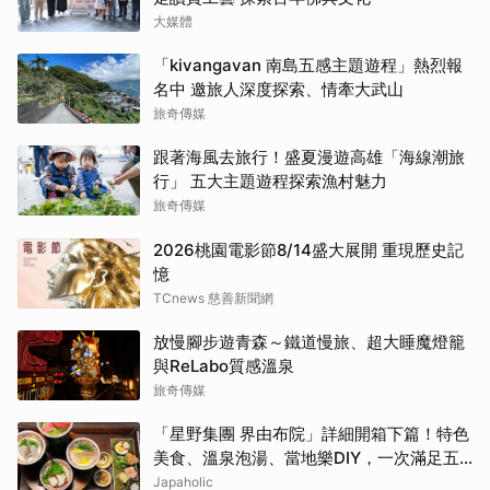
大媒體
「kivangavan 南島五感主題遊程」熱烈報
名中 邀旅人深度探索、情牽大武山
旅奇傳媒
跟著海風去旅行！盛夏漫遊高雄「海線潮旅
行」 五大主題遊程探索漁村魅力
旅奇傳媒
2026桃園電影節8/14盛大展開 重現歷史記
憶
TCnews 慈善新聞網
放慢腳步遊青森～鐵道慢旅、超大睡魔燈籠
與ReLabo質感溫泉
旅奇傳媒
「星野集團 界由布院」詳細開箱下篇！特色
美食、溫泉泡湯、當地樂DIY，一次滿足五
感體驗
Japaholic