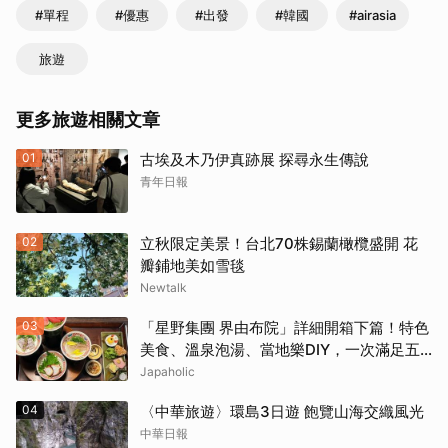
#單程
#優惠
#出發
#韓國
#airasia
旅遊
更多旅遊相關文章
01
古埃及木乃伊真跡展 探尋永生傳說
青年日報
02
立秋限定美景！台北70株錫蘭橄欖盛開 花
瓣鋪地美如雪毯
Newtalk
03
「星野集團 界由布院」詳細開箱下篇！特色
美食、溫泉泡湯、當地樂DIY，一次滿足五
感體驗
Japaholic
04
〈中華旅遊〉環島3日遊 飽覽山海交織風光
中華日報