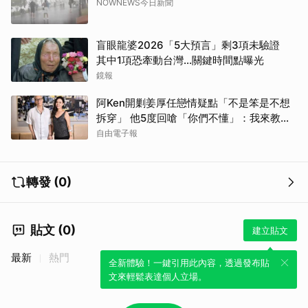
NOWNEWS今日新聞
盲眼龍婆2026「5大預言」剩3項未驗證
其中1項恐牽動台灣...關鍵時間點曝光
鏡報
阿Ken開剿姜厚任戀情疑點「不是笨是不想
拆穿」 他5度回嗆「你們不懂」：我來教育
你們
自由電子報
轉發 (0)
貼文 (0)
建立貼文
最新
熱門
全新體驗！一鍵引用此內容，透過發布貼
文來輕鬆表達個人立場。