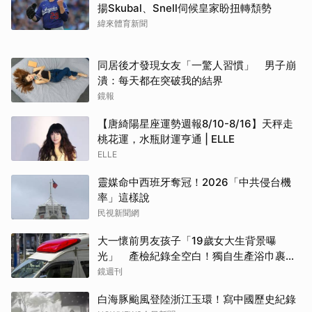
揚Skubal、Snell伺候皇家盼扭轉頹勢
緯來體育新聞
同居後才發現女友「一驚人習慣」 男子崩
潰：每天都在突破我的結界
鏡報
【唐綺陽星座運勢週報8/10-8/16】天秤走
桃花運，水瓶財運亨通 | ELLE
ELLE
靈媒命中西班牙奪冠！2026「中共侵台機
率」這樣說
民視新聞網
大一懷前男友孩子「19歲女大生背景曝
光」 產檢紀錄全空白！獨自生產浴巾裹嬰
屍藏家5天
鏡週刊
白海豚颱風登陸浙江玉環！寫中國歷史紀錄