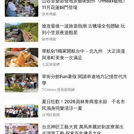
山谷音樂節暨地景藝術創作《rmdax破曉》
11月花蓮銅門登場
旅奇傳媒
搶攻最後一波旅遊熱潮 古獵場全包體驗 玩
到小笠原夜遊觀星
旅奇傳媒
華航9/1獨家開航台中－北九州 大正浪漫
與港町美食一次滿足
七逗旅遊網
草衙分館Fun暑假 閱讀串連地方記憶世代共
學
TCnews 慈善新聞網
夏日狂歡！2026員林青商潑水節 千名市
民濕身同樂清涼一夏
台灣好新聞
台北神匠工藝大賞 萬馬奔騰於剝皮寮展出
走讀賞工藝 探索百年佛具文化