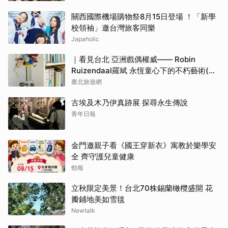
關西國際機場購物祭8月15日登場 ！「新學
校領袖」邀台灣旅客同樂
Japaholic
｜看見台北 亞洲戲偶權威—— Robin
Ruizendaal羅斌 永恆童心下的不朽藝術(台
北畫刊115年7月)
臺北旅遊網
古埃及木乃伊真跡展 探尋永生傳說
青年日報
金門邀親子看《國王穿新衣》寓教於樂學安
全 齊守護兒童健康
勁報
立秋限定美景！台北70株錫蘭橄欖盛開 花
瓣鋪地美如雪毯
Newtalk