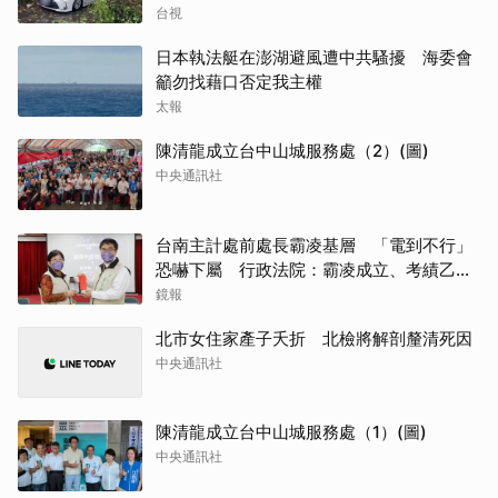
台視
日本執法艇在澎湖避風遭中共騷擾 海委會
籲勿找藉口否定我主權
太報
陳清龍成立台中山城服務處（2）(圖)
中央通訊社
台南主計處前處長霸凌基層 「電到不行」
恐嚇下屬 行政法院：霸凌成立、考績乙等
沒給錯
鏡報
北市女住家產子夭折 北檢將解剖釐清死因
中央通訊社
陳清龍成立台中山城服務處（1）(圖)
中央通訊社