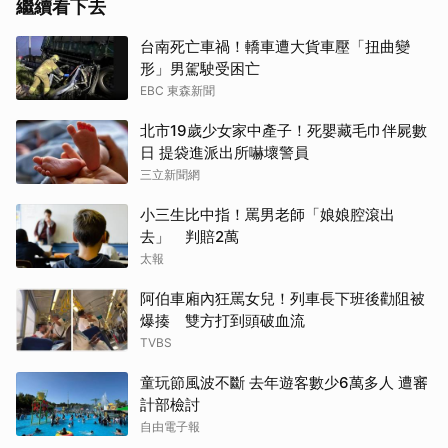
繼續看下去
台南死亡車禍！轎車遭大貨車壓「扭曲變
形」男駕駛受困亡
EBC 東森新聞
北市19歲少女家中產子！死嬰藏毛巾伴屍數
日 提袋進派出所嚇壞警員
三立新聞網
小三生比中指！罵男老師「娘娘腔滾出
去」 判賠2萬
太報
阿伯車廂內狂罵女兒！列車長下班後勸阻被
爆揍 雙方打到頭破血流
TVBS
童玩節風波不斷 去年遊客數少6萬多人 遭審
計部檢討
自由電子報