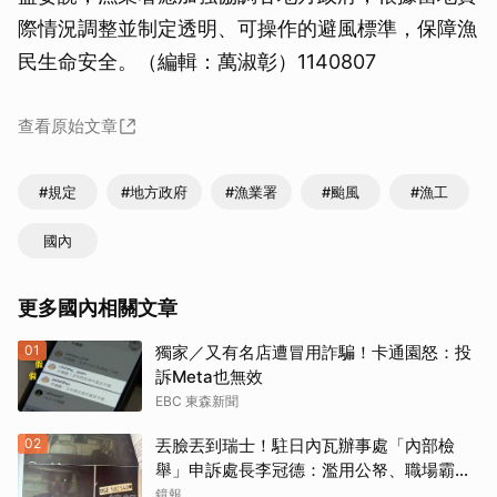
際情況調整並制定透明、可操作的避風標準，保障漁
民生命安全。（編輯：萬淑彰）1140807
查看原始文章
#規定
#地方政府
#漁業署
#颱風
#漁工
國內
更多國內相關文章
01
獨家／又有名店遭冒用詐騙！卡通園怒：投
訴Meta也無效
EBC 東森新聞
02
丟臉丟到瑞士！駐日內瓦辦事處「內部檢
舉」申訴處長李冠德：濫用公帑、職場霸
凌、超速仔拒繳罰單 外交部要查了
鏡報