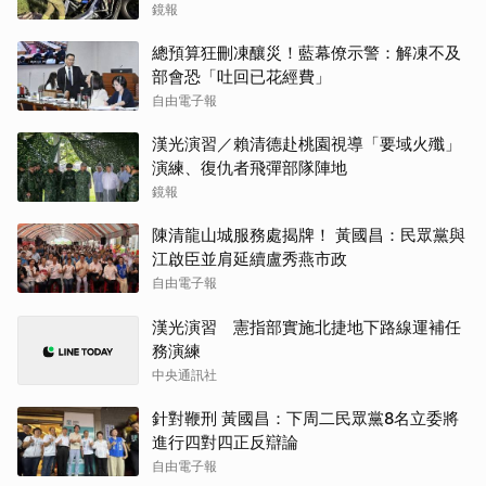
鏡報
總預算狂刪凍釀災！藍幕僚示警：解凍不及
部會恐「吐回已花經費」
自由電子報
漢光演習／賴清德赴桃園視導「要域火殲」
演練、復仇者飛彈部隊陣地
鏡報
陳清龍山城服務處揭牌！ 黃國昌：民眾黨與
江啟臣並肩延續盧秀燕市政
自由電子報
漢光演習 憲指部實施北捷地下路線運補任
務演練
中央通訊社
針對鞭刑 黃國昌：下周二民眾黨8名立委將
進行四對四正反辯論
自由電子報