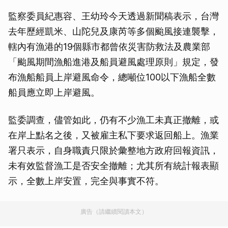
監察委員紀惠容、王幼玲今天透過新聞稿表示，台灣
去年歷經凱米、山陀兒及康芮等多個颱風接連襲擊，
轄內有漁港的19個縣市都曾依災害防救法及農業部
「颱風期間漁船進港及船員避風處理原則」規定，發
布漁船船員上岸避風命令，總噸位100以下漁船全數
船員應立即上岸避風。
監委調查，儘管如此，仍有不少漁工未真正撤離，或
在岸上點名之後，又被雇主私下要求返回船上。漁業
署只表示，自身職責只限於彙整地方政府回報資訊，
未有效監督漁工是否安全撤離；尤其所有統計報表顯
示，全數上岸安置，完全與事實不符。
廣告（請繼續閱讀本文）