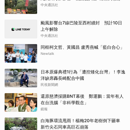
中央通訊社
颱風影響台7線巴陵至西村續封 預計10日
上午解除
中央通訊社
同框柯文哲、黃國昌 盧秀燕喊「藍白合心」
Newtalk
日本原爆典禮1行為「遭控矮化台灣」！李逸
洋缺席轟長崎配合中國
民視新聞網
還原慈濟採購BNT幕後 鄭運鵬：當年有人
在台洗腦「非科學觀念」
鏡報
白海豚環流甩雨！楊梅20年老樹倒下砸車
新竹尖石同車高巨石崩落