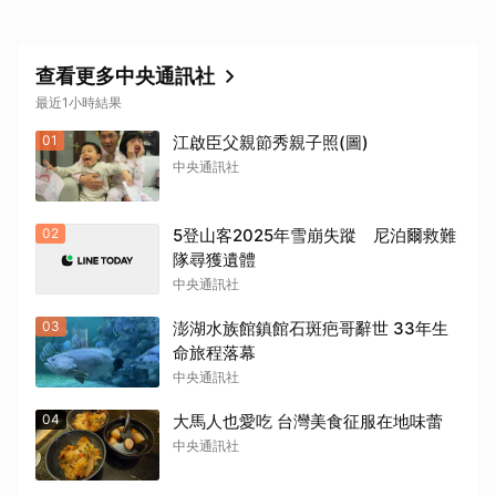
查看更多中央通訊社
最近1小時結果
01
江啟臣父親節秀親子照(圖)
中央通訊社
取消
02
5登山客2025年雪崩失蹤 尼泊爾救難
隊尋獲遺體
中央通訊社
03
澎湖水族館鎮館石斑疤哥辭世 33年生
命旅程落幕
中央通訊社
04
大馬人也愛吃 台灣美食征服在地味蕾
中央通訊社