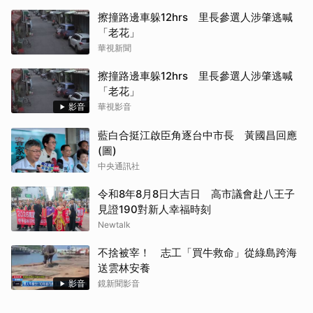
擦撞路邊車躲12hrs 里長參選人涉肇逃喊
「老花」
華視新聞
擦撞路邊車躲12hrs 里長參選人涉肇逃喊
「老花」
影音
華視影音
藍白合挺江啟臣角逐台中市長 黃國昌回應
(圖)
中央通訊社
令和8年8月8日大吉日 高市議會赴八王子
見證190對新人幸福時刻
Newtalk
不捨被宰！ 志工「買牛救命」從綠島跨海
送雲林安養
影音
鏡新聞影音