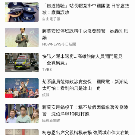
「鐵道體驗」站長帽竟掛中國國徽 日管處致
歉：廠商誤放
自由電子報
蔣萬安沒停班課稱中央沒發陸警 她轟別甩
鍋
NOWNEWS今日新聞
快訊／遲未退房...高雄旅館人員開門驚見
「全裸男屍」
TVBS
菊系議員范織欽涉貪交保 國民黨：新潮流
太可怕！看到的只是冰山一角
鏡報
蔣萬安甩鍋糗了！稱不放假因氣象署沒發陸
警 沈伯洋舉1例狠打臉
民視新聞網
柯志恩出席父親楷模表揚 強調城市偉大在於