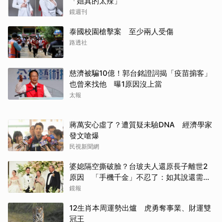
「姐真的太辣」
鏡週刊
泰國校園槍擊案 至少兩人受傷
路透社
慈濟被騙10億！郭台銘證詞揭「疫苗掮客」
也曾來找他 曝1原因沒上當
太報
蔣萬安心虛了？遭質疑未驗DNA 經濟學家
發文嗆爆
民視新聞網
婆媳隔空撕破臉？台玻夫人還原長子離世2
原因 「手機千金」不忍了：如其說還需要
離開嗎？
鏡報
12生肖本周運勢出爐 虎勇奪事業、財運雙
冠王