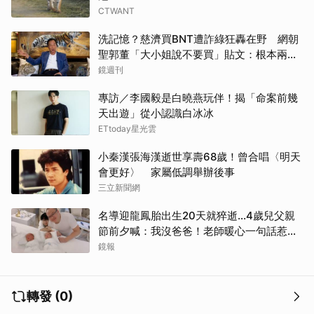
CTWANT
洗記憶？慈濟買BNT遭詐綠狂轟在野 網朝
聖郭董「大小姐說不要買」貼文：根本兩碼
事
鏡週刊
專訪／李國毅是白曉燕玩伴！揭「命案前幾
天出遊」從小認識白冰冰
ETtoday星光雲
小秦漢張海漢逝世享壽68歲！曾合唱〈明天
會更好〉 家屬低調舉辦後事
三立新聞網
名導迎龍鳳胎出生20天就猝逝...4歲兒父親
節前夕喊：我沒爸爸！老師暖心一句話惹哭
遺孀
鏡報
轉發 (0)