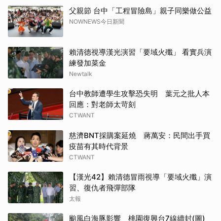
父親節 台中「工程冒險島」親子同樂做公益
NOWNEWS今日新聞
賴清德視導漢光演習「要域火殲」 看實兵演
練發加菜金
Newtalk
台中教師遭學生攻擊恐失明 葉元之批人本
回應：對老師太苛刻
CTWANT
慈濟BNT採購案延燒 蔣萬安：民間出手買
疫苗有其時代背景
CTWANT
【漢光42】賴清德冒雨視導「要域火殲」演
習、復仇者飛彈部隊
太報
颱風白海豚影響 桃園復興台7線續封(圖)