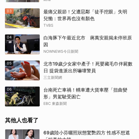
03
最痛父親節！父遭惡鄰「徒手挖眼」失明
兒慟：世界再也沒有顏色
TVBS
04
白海豚下午最近北市 蔣萬安親揭未停班原
因
NOWNEWS今日新聞
05
北市19歲少女家中產子！死嬰藏毛巾伴屍數
日 提袋進派出所嚇壞警員
三立新聞網
06
台南死亡車禍！轎車遭大貨車壓「扭曲變
形」男駕駛受困亡
EBC 東森新聞
其他人也看了
69歲陸小芬曬照狀態驚艷四方 性感不想遮