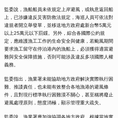
監委說，漁船船員未依規定上岸避風，或執意返回船
上，已涉嫌違反災害防救法規定，海巡人員可依法對
違規者開立舉發單，並移送地方政府處新台幣5萬元
以上25萬元以下罰鍰。另外，綜合各國際公約規
定，應維護漁工工作的生命安全與健康，若颱風期間
要求漁工留守在停泊港內的漁船上，必須獲得適當避
難與安全保障措施，否則可能涉及違反多項國際人權
義務。
監委指出，漁業署未能協助地方政府解決實際執行困
難、推諉責任，也未能有效整合各地漁港的避風條
件，且對現行標準執行困難漠不關心，甚至稱將廢止
避風處理原則，態度消極，顯示管理重大疏失。
監委說，漁業署應加強協調各地方政府，根據當地實