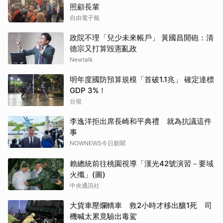
照顧長輩
自由電子報
政院不理「兒少未來帳戶」 黃國昌開砲：清
德宗又打算毀憲亂政
Newtalk
明年度國防預算規模「首破1.1兆」 確定達標
GDP 3%！
台視
李逸洋拒出席長崎和平典禮 就為抗議這件
事
NOWNEWS今日新聞
賴總統前往桃園視導「漢光42號演習－要域
火殲」(圖)
中央通訊社
大貨車壓爛轎車 救2小時才移出釀1死 司
機喊太累竟驗出毒駕