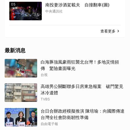
05
南投妻涉酒駕載夫 自撞翻車(圖)
中央通訊社
查看更多
最新消息
白海豚強風豪雨狂襲北台灣！多地災情頻
傳 驚險畫面曝光
台視
高雄男公關斷聯多日房東急報案 破門驚見
冰冷遺體
TVBS
台日合辦政經模擬推演 陳培瑜：向國際傳達
台灣全社會防衛韌性準備
自由電子報