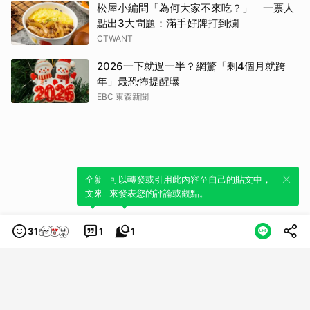
松屋小編問「為何大家不來吃？」 一票人
點出3大問題：滿手好牌打到爛
CTWANT
2026一下就過一半？網驚「剩4個月就跨
年」最恐怖提醒曝
EBC 東森新聞
全新體驗！一鍵引用此內容，透過發布貼
可以轉發或引用此內容至自己的貼文中，
文來輕鬆表達個人立場。
來發表您的評論或觀點。
31
1
1
類別
服務條款
隱私權政策
服務聲明
© LINE Plus Corporation