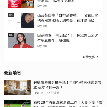
蕾潔篇、m2美度免費逛
Styletc
04
孫芸芸自嘲「血型是香檳」！名媛日常
把香檳當水喝，網羨慕：這才是頂級生
活
Styletc
05
因范曉萱一句話點頭！ 孫淑媚出道31
年認真學生上身備戰
Styletc
查看更多
最新消息
包棟旅遊爆分攤爭議！單身拒替有孩家庭買
單 你支持哪一派？
LINE TODAY 討論牆
婚後26年煮飯洗衣還得工作！人妻下廚「暫