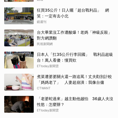
狂買35公斤！日人曬「超台戰利品」 網
笑：一定有去小北
鏡週刊
台大畢業沒工作遭酸爆！老媽「神級反殺」
對方網讚翻
民視新聞網
日本人「扛35公斤行李回國」 戰利品超級
台！萬人看傻：懂買欸
ETtoday新聞雲
煮菜遭婆婆關火還一路追罵！丈夫勸別計較
「媽媽老了」 人妻超崩潰：我像台傭
CTWANT
「老婆蛇過來」越主動他越怕 36歲人夫沒
性慾：怎麼辦？
ETtoday新聞雲