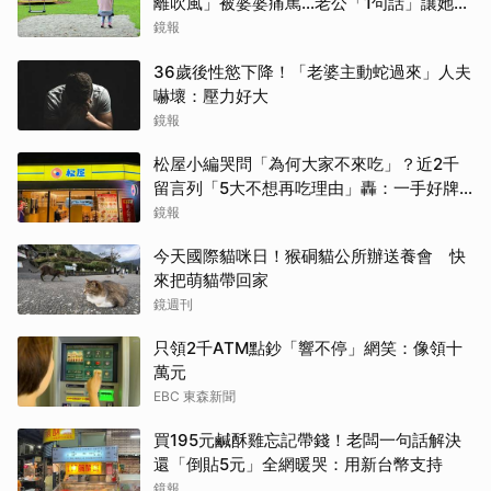
離吹風」被婆婆痛罵…老公「1句話」讓她心
寒
鏡報
36歲後性慾下降！「老婆主動蛇過來」人夫
嚇壞：壓力好大
鏡報
松屋小編哭問「為何大家不來吃」？近2千
留言列「5大不想再吃理由」轟：一手好牌
打到爛
鏡報
今天國際貓咪日！猴硐貓公所辦送養會 快
來把萌貓帶回家
鏡週刊
只領2千ATM點鈔「響不停」網笑：像領十
萬元
EBC 東森新聞
買195元鹹酥雞忘記帶錢！老闆一句話解決
還「倒貼5元」全網暖哭：用新台幣支持
鏡報