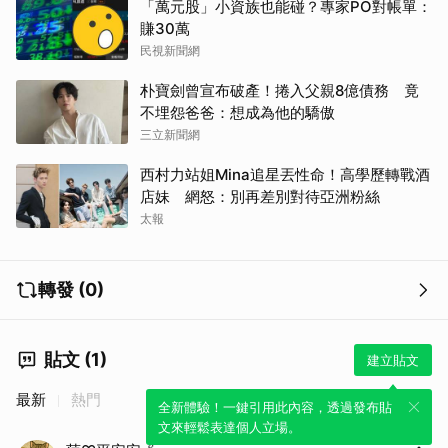
「萬元股」小資族也能碰？專家PO對帳單：
賺30萬
民視新聞網
朴寶劍曾宣布破產！捲入父親8億債務 竟
不埋怨爸爸：想成為他的驕傲
三立新聞網
西村力站姐Mina追星丟性命！高學歷轉戰酒
店妹 網怒：別再差別對待亞洲粉絲
太報
轉發 (0)
貼文 (1)
建立貼文
最新
熱門
全新體驗！一鍵引用此內容，透過發布貼
文來輕鬆表達個人立場。