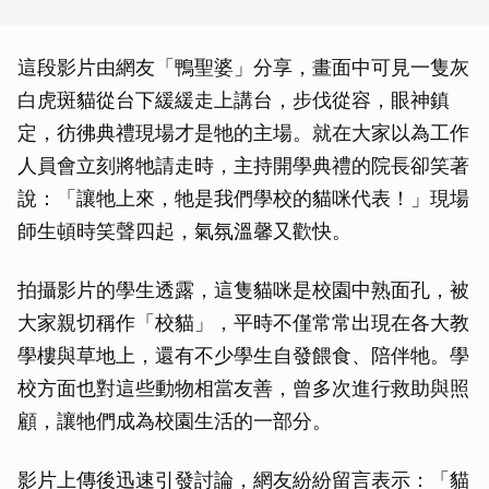
這段影片由網友「鴨聖婆」分享，畫面中可見一隻灰
白虎斑貓從台下緩緩走上講台，步伐從容，眼神鎮
定，彷彿典禮現場才是牠的主場。就在大家以為工作
人員會立刻將牠請走時，主持開學典禮的院長卻笑著
說：「讓牠上來，牠是我們學校的貓咪代表！」現場
師生頓時笑聲四起，氣氛溫馨又歡快。
拍攝影片的學生透露，這隻貓咪是校園中熟面孔，被
大家親切稱作「校貓」，平時不僅常常出現在各大教
學樓與草地上，還有不少學生自發餵食、陪伴牠。學
校方面也對這些動物相當友善，曾多次進行救助與照
顧，讓牠們成為校園生活的一部分。
影片上傳後迅速引發討論，網友紛紛留言表示：「貓