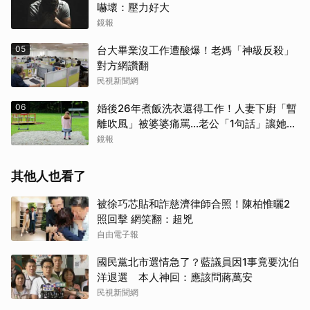
嚇壞：壓力好大
鏡報
05
台大畢業沒工作遭酸爆！老媽「神級反殺」
對方網讚翻
民視新聞網
06
婚後26年煮飯洗衣還得工作！人妻下廚「暫
離吹風」被婆婆痛罵…老公「1句話」讓她心
寒
鏡報
其他人也看了
被徐巧芯貼和詐慈濟律師合照！陳柏惟曬2
照回擊 網笑翻：超兇
自由電子報
國民黨北市選情急了？藍議員因1事竟要沈伯
洋退選 本人神回：應該問蔣萬安
民視新聞網