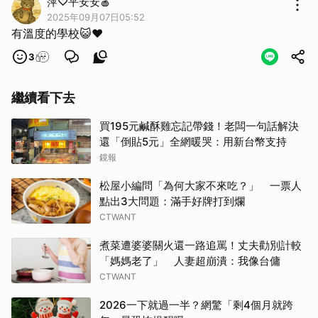
萍♡平安安🍎
2025年09月07日05:52
有溫度的學校😺❤️
3
繼續看下去
買195元鹹酥雞忘記帶錢！老闆一句話解決
還「倒貼5元」全網暖哭：用新台幣支持
鏡報
松屋小編問「為何大家不來吃？」 一票人
點出3大問題：滿手好牌打到爛
CTWANT
煮菜遭婆婆關火還一路追罵！丈夫勸別計較
「媽媽老了」 人妻超崩潰：我像台傭
CTWANT
2026一下就過一半？網驚「剩4個月就跨