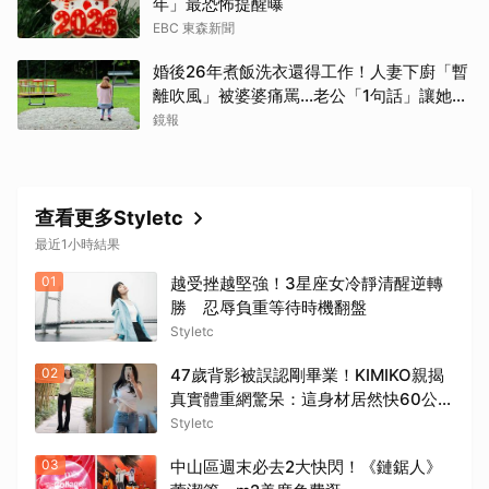
年」最恐怖提醒曝
EBC 東森新聞
婚後26年煮飯洗衣還得工作！人妻下廚「暫
離吹風」被婆婆痛罵…老公「1句話」讓她心
寒
鏡報
查看更多Styletc
最近1小時結果
01
越受挫越堅強！3星座女冷靜清醒逆轉
勝 忍辱負重等待時機翻盤
Styletc
02
47歲背影被誤認剛畢業！KIMIKO親揭
真實體重網驚呆：這身材居然快60公
斤？
Styletc
03
中山區週末必去2大快閃！《鏈鋸人》