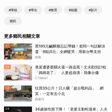
#學校
#學生
#教育
#校園
#影片
鄉民
更多鄉民相關文章
01
買195元鹹酥雞忘記帶錢！老闆一句話解決
還「倒貼5元」全網暖哭：用新台幣支持
鏡報
02
煮菜遭婆婆關火還一路追罵！丈夫勸別計較
「媽媽老了」 人妻超崩潰：我像台傭
CTWANT
03
狂買35公斤！日人曬「超台戰利品」 網
笑：一定有去小北
鏡週刊
04
36歲後性慾下降！「老婆主動蛇過來」人夫