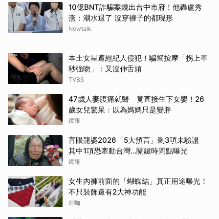
10億BNT詐騙案燒出台中市府！他轟盧秀
燕：潮水退了 沒穿褲子的都現形
Newtalk
本土女星遭經紀人侵犯！騙幫按摩「拐上車
秒強吻」：又沒伸舌頭
TVBS
47歲人妻腹痛就醫 竟直接生下女嬰！26
歲女兒驚呆：以為媽媽只是變胖
鏡報
盲眼龍婆2026「5大預言」剩3項未驗證
其中1項恐牽動台灣...關鍵時間點曝光
鏡報
女生內褲前面的「蝴蝶結」真正用途曝光！
不只裝飾還有2大神功能
造咖
取消