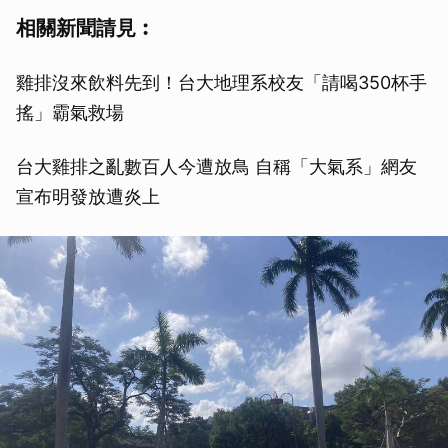
相關新聞請見︰
雞排沒來飲料先到！台大地理系校友「請喝350杯手
搖」霸氣救場
台大雞排之亂數百人今遭放鳥 自稱「大氣系」網友
宣布明發放遭炎上