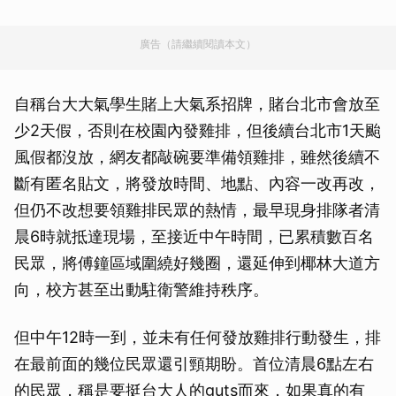
廣告（請繼續閱讀本文）
自稱台大大氣學生賭上大氣系招牌，賭台北市會放至
少2天假，否則在校園內發雞排，但後續台北市1天颱
風假都沒放，網友都敲碗要準備領雞排，雖然後續不
斷有匿名貼文，將發放時間、地點、內容一改再改，
但仍不改想要領雞排民眾的熱情，最早現身排隊者清
晨6時就抵達現場，至接近中午時間，已累積數百名
民眾，將傅鐘區域圍繞好幾圈，還延伸到椰林大道方
向，校方甚至出動駐衛警維持秩序。
但中午12時一到，並未有任何發放雞排行動發生，排
在最前面的幾位民眾還引頸期盼。首位清晨6點左右
的民眾，稱是要挺台大人的guts而來，如果真的有