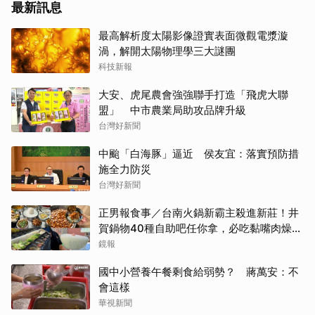
最新訊息
最高解析度太陽影像證實表面微觀電漿漩
渦，解開太陽物理學三大謎團
科技新報
大安、虎尾農會強強聯手打造「飛虎大聯
盟」 中市農業局助攻品牌升級
台灣好新聞
中颱「白海豚」逼近 侯友宜：落實預防措
施全力防災
台灣好新聞
正男報食事／台南火鍋新霸主殺進新莊！井
賀鍋物40種自助吧任你拿，必吃黏嘴肉燥
飯、現做棉花糖
鏡報
國中小營養午餐剩食給弱勢？ 蔣萬安：不
會這樣
華視新聞