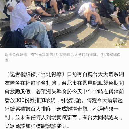
為排免費雞排，有的民眾清晨6點就抵達台大傅鐘前排隊。(記者楊綿傑
攝)
〔記者楊綿傑／台北報導〕日前有自稱台大大氣系網
友匿名在社群平台打賭，台北市在鳳凰颱風襲台期間
會放颱風假，若預測失準將於今天中午12時在傅鐘前
發放300份雞排加珍奶，引發討論。傅鐘今天清晨起
陸續累積數百人排隊，形成難得奇觀，不過時限一
到，並未有任何人到場實踐諾言，有台大同學認為，
民眾應該加強媒體識讀能力。