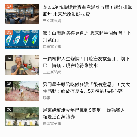
02
花2.5萬進機場貴賓室竟變菜市場！網紅排隊
氣炸 未來恐改動態收費
三立新聞網
03
驚！白海豚路徑更逼近 週末起半個台灣「下
到紫白」
自由電子報
04
一顆檳榔人生變調！口腔癌友拔全牙、切下
巴 悔嘆：現在吃得像餿水
三立新聞網
05
男同學主動陪吃飯狂讚「很有意思」！女大
生感動：終於有朋友…5天後結局超心碎
鏡報
06
屏東綠鬣蜥今年已抓到9萬隻 「最強獵人」
領走近百萬禮券
自由電子報