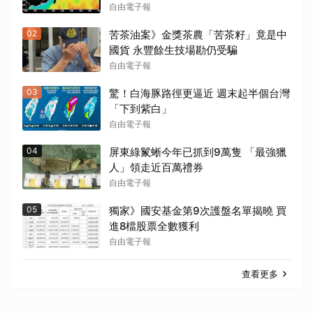
自由電子報
02
苦茶油案》金獎茶農「苦茶籽」竟是中
國貨 永豐餘生技場勘仍受騙
自由電子報
03
驚！白海豚路徑更逼近 週末起半個台灣
「下到紫白」
自由電子報
04
屏東綠鬣蜥今年已抓到9萬隻 「最強獵
人」領走近百萬禮券
自由電子報
05
獨家》國安基金第9次護盤名單揭曉 買
進8檔股票全數獲利
自由電子報
查看更多