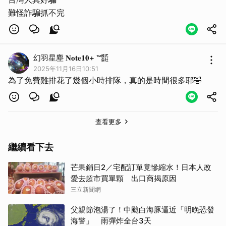
難怪詐騙抓不完
幻羽星塵 𝐍𝐨𝐭𝐞𝟏𝟎+ ™㍿
2025年11月16日10:51
為了免費雞排花了幾個小時排隊，真的是時間很多耶🤣
查看更多
繼續看下去
芒果銷日2／宅配訂單竟慘縮水！日本人改
愛去超市買單顆 出口商揭原因
三立新聞網
父親節泡湯了！中颱白海豚逼近「明晚恐發
海警」 雨彈炸全台3天