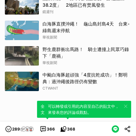
38.2度」 2地區已有焚風發生
鏡週刊
白海豚直撲沖繩！ 龜山島封島4天 台東-
綠島週末停航
華視新聞
野生鹿群衝出馬路！ 騎士遭撞上民眾巧錄
下「鹿禍」
華視新聞
中颱白海豚超頑強「4度抗乾成功」！鄭明
典：過沖繩後路徑仍有變數
CTWANT
全新體驗！一鍵引用此內容，透過發布貼
可以轉發或引用此內容至自己的貼文中，
文來輕鬆表達個人立場。
來發表您的評論或觀點。
289
366
368