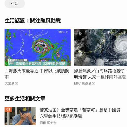
生活
生活話題：關注颱風動態
白海豚周末最靠近 中部以北戒慎防
淑麗氣象／白海豚路徑變了
雨
明海警 未來一週降雨熱區曝
大愛新聞
EBC 東森新聞
更多生活相關文章
01
苦茶油案》金獎茶農「苦茶籽」竟是中國貨
永豐餘生技場勘仍受騙
自由電子報