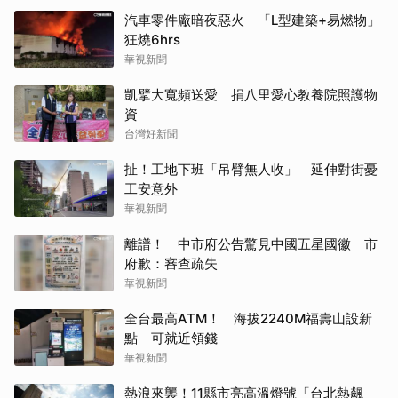
汽車零件廠暗夜惡火 「L型建築+易燃物」
狂燒6hrs
華視新聞
凱擘大寬頻送愛 捐八里愛心教養院照護物
資
台灣好新聞
扯！工地下班「吊臂無人收」 延伸對街憂
工安意外
華視新聞
離譜！ 中市府公告驚見中國五星國徽 市
府歉：審查疏失
華視新聞
全台最高ATM！ 海拔2240M福壽山設新
點 可就近領錢
華視新聞
熱浪來襲！11縣市亮高溫燈號「台北熱飆