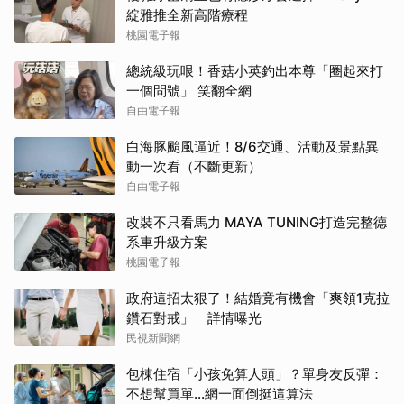
綻雅推全新高階療程
桃園電子報
總統級玩哏！香菇小英釣出本尊「圈起來打
一個問號」 笑翻全網
自由電子報
白海豚颱風逼近！8/6交通、活動及景點異
動一次看（不斷更新）
自由電子報
改裝不只看馬力 MAYA TUNING打造完整德
系車升級方案
桃園電子報
政府這招太狠了！結婚竟有機會「爽領1克拉
鑽石對戒」 詳情曝光
民視新聞網
包棟住宿「小孩免算人頭」？單身友反彈：
不想幫買單...網一面倒挺這算法