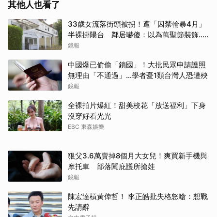
其他人也看了
33歲女流落街頭被拐！遭「囚禁輪暴4月」
半裸掛陽台 鄰居嚇傻：以為萬聖節裝飾...
主謀竟與妻小同住
鏡報
中國爆已偷偷「鎖國」！大批民眾申請護照
無理由「不通過」...學者憂1類台灣人恐遭殃
鏡報
全裸拍片爆紅！甜美校花「放送福利」下身
沒穿好看光光
EBC 東森娛樂
狠父3.6萬賣掉8個月大女兒！爽買新手機與
摩托車 部落闖庇護所搶娃
鏡報
陳宏達槓黃偉哲！ 李正皓批失格怒嗆：想戰
先請辭