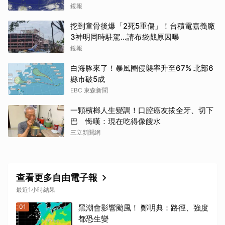
鏡報
挖到童骨後爆「2死5重傷」！台積電嘉義廠
3神明同時駐駕...請布袋戲原因曝
鏡報
白海豚來了！暴風圈侵襲率升至67% 北部6
縣市破5成
EBC 東森新聞
一顆檳榔人生變調！口腔癌友拔全牙、切下
巴 悔嘆：現在吃得像餿水
三立新聞網
查看更多自由電子報
最近1小時結果
01
黑潮會影響颱風！ 鄭明典：路徑、強度
都恐生變