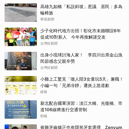
高雄九如橋「私設斜坡」惹議 居民：多為
輪椅族
華視新聞
少子化時代地方出招！彰化市未婚聯誼6年
促成10對新人 今年再推解謎交友
台灣好新聞
出身小琉球討海人家！ 李四川出席金山漁
民節感念父親辛勞
台灣好新聞
小雞上工驚見「徵人陪3女童玩5天」兼職！
小編一句「兄弟冷靜」遭炎上急道歉
鏡報
新北配合國軍演習：淡江大橋、光復橋、市
道106線將進行交通管制
勁報
複雜牙齒矯正也有隱形牙套選擇 Zenyum