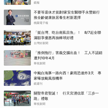
鏡報
不要等退休才規劃!家安生醫聯手永豐銀行
推全齡健康旅居養生村新選擇
桃園電子報
「挺台灣、吃台南虱目魚」！ 8/7起全聯
滿額享優惠再抽棒球好禮
台灣好新聞
「推倒拖行」害義交腦出血！ 工人不認錯
遭判10年4月
華視新聞
中颱白海豚一路向西！豪雨恐連炸3天 專
家曝放颱風假機率
鏡週刊
關聖帝君聖誕！ 行天宮湧信眾「三步一
跪」禮敬
華視新聞