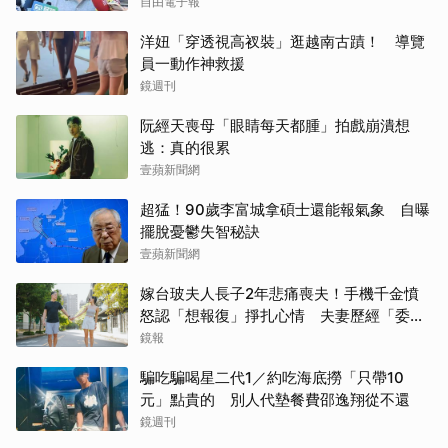
自由電子報
洋妞「穿透視高衩裝」逛越南古蹟！ 導覽
員一動作神救援
鏡週刊
阮經天喪母「眼睛每天都腫」拍戲崩潰想
逃：真的很累
壹蘋新聞網
超猛！90歲李富城拿碩士還能報氣象 自曝
擺脫憂鬱失智秘訣
壹蘋新聞網
嫁台玻夫人長子2年悲痛喪夫！手機千金憤
怒認「想報復」掙扎心情 夫妻歷經「委屈
與不平」只能安靜
鏡報
騙吃騙喝星二代1／約吃海底撈「只帶10
元」點貴的 別人代墊餐費邵逸翔從不還
鏡週刊