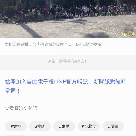
為排免費雞排，台大傅鐘前聚集數百人。(記者楊綿傑攝)
廣告（請繼續閱讀本文）
點開加入自由電子報LINE官方帳號，新聞脈動隨時
掌握！
查看原始文章
#雞排
#排隊
#媒體
#台北市
#傅鐘