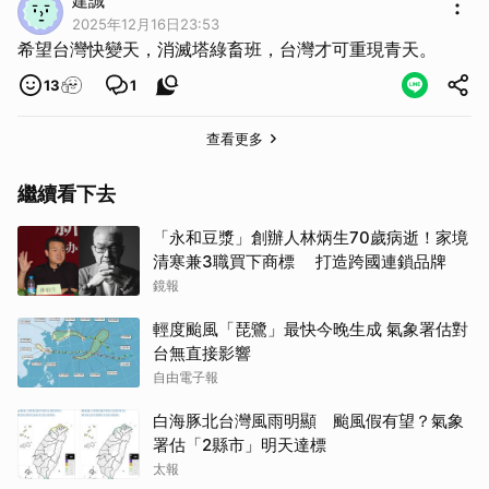
建誠
2025年12月16日23:53
希望台灣快變天，消滅塔綠畜班，台灣才可重現青天。
13
1
查看更多
繼續看下去
「永和豆漿」創辦人林炳生70歲病逝！家境
清寒兼3職買下商標 打造跨國連鎖品牌
鏡報
輕度颱風「琵鷺」最快今晚生成 氣象署估對
台無直接影響
自由電子報
白海豚北台灣風雨明顯 颱風假有望？氣象
署估「2縣市」明天達標
太報