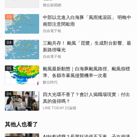
聯合新聞網
03
中部以北進入白海豚「風雨搖滾區」 明晚中
南部注意間歇雨
自由電子報
04
三颱共存！ 颱風「琵鷺」生成對台影響、最
新路徑曝光
自由電子報
05
颱風最新動態｜白海豚颱風路徑、颱風假標
準、各縣市暴風侵襲機率一次看
數位時代
06
四大光環不香了？會計人揭職場現實：付出
真的值得嗎？
LINE TODAY 討論牆
其他人也看了
AI短劇成癮？長輩狂追停不下來，子女崩潰