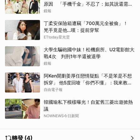
原因 「手機千金」不忍了：如其說還需要
離開嗎？
鏡報
丁柔安保險箱遭竊「700萬元全被偷」！
兇手竟是他...嘆：提前穿幫
ETtoday星光雲
大學生騙砲國中妹！松機廁所、U2電影館大
戰4次 判刑1年半還被退學
鏡報
阿Ken開剿姜厚任戀情疑點「不是笨是不想
拆穿」 他5度回嗆「你們不懂」：我來教育
你們
自由電子報
韓國瑜私下模樣曝光！自駕舊三菱出遊掀熱
議
NOWNEWS今日新聞
轉發 (4)