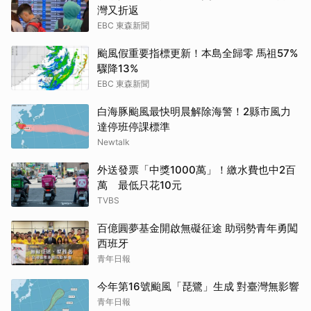
灣又折返
EBC 東森新聞
颱風假重要指標更新！本島全歸零 馬祖57%
驟降13%
EBC 東森新聞
白海豚颱風最快明晨解除海警！2縣市風力
達停班停課標準
Newtalk
外送發票「中獎1000萬」！繳水費也中2百
萬 最低只花10元
TVBS
百億圓夢基金開啟無礙征途 助弱勢青年勇闖
西班牙
青年日報
今年第16號颱風「琵鷺」生成 對臺灣無影響
青年日報