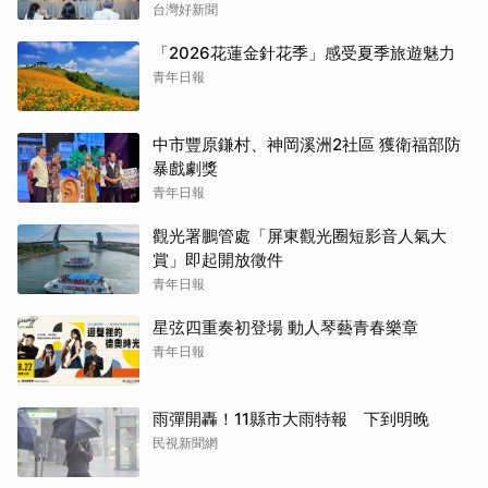
台灣好新聞
「2026花蓮金針花季」感受夏季旅遊魅力
青年日報
中市豐原鎌村、神岡溪洲2社區 獲衛福部防
暴戲劇獎
青年日報
觀光署鵬管處「屏東觀光圈短影音人氣大
賞」即起開放徵件
青年日報
星弦四重奏初登場 動人琴藝青春樂章
青年日報
雨彈開轟！11縣市大雨特報 下到明晚
民視新聞網