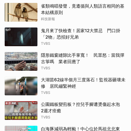
雀類鳴唱發聲，竟遵循與人類語言相同的基
本結構原則
科技新報
鬼月來了快檢查！居家12大禁忌 門口掛
「2物」恐招好兄弟
TVBS
隱形鐵窗縫隙比手掌寬！ 民眾怒：當我彈
古箏嗎 業者回應了
TVBS
大湖苗62線半個月三度落石！監視器砸壞未
修 居民繃緊神經
TVBS
公園鐵板變煎板？控兒手腳遭燙傷起水泡
2週才痊癒
TVBS
白海豚減弱為輕颱！中心位於馬祖北北東