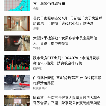
方 海警仍持續發布
台視
長女日夜照顧癌父4月…母卻喊「房子快過戶
給弟弟」！網揭「這殘忍心態」勸快逃
鏡報
大聲講手機被勸！女乘客衝車長室飆罵傷
人 台鐵：挨辱將提告
TVBS
跌市最夯ETF出列！00407A上市滿月規模
突破288億元 躋身吸金排行榜
觀傳媒
白海豚挾豪雨! 苗62線現落石 台13線貨車載
砲彈滑落路面
民視新聞網
民進黨「台南市長候選人與議員候選人聯合
選戰會議」召開 陳亭妃公佈競總組織架構