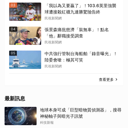
03
「我以為又要贏了」！103.6英里強襲
球遭接殺紅襪九連勝驚險告終
民視新聞網
04
張景森痛批慈濟「裝無辜」！點名
「他」辭職接受調查
民視新聞網
05
中共強行管制台海船舶「錄音曝光」！
陸委會嗆：極其可笑
民視新聞網
查看更多
最新訊息
地球本身可成「巨型暗物質偵測器」，搜尋
神秘軸子與暗光子訊號
科技新報