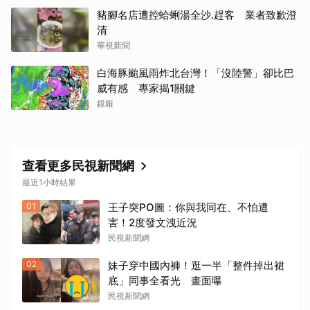
豬腳名店遭控蛤蜊湯全沙.趕客 業者致歉澄
清
華視新聞
白海豚颱風雨炸北台灣！「沒陸警」卻比巴
威有感 專家揭1關鍵
鏡報
查看更多民視新聞網
最近1小時結果
01
王子突PO圖：你與我同在、不怕遭
害！2度發文洩近況
民視新聞網
02
妹子穿中國內褲！逛一半「整件掉出裙
底」同事全看光 畫面曝
民視新聞網