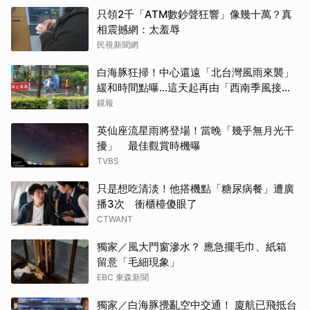
只領2千「ATM數鈔聲狂響」像幾十萬？真
相震撼網：太羞辱
民視新聞網
白海豚狂掃！中心還遠「北台灣風雨來襲」
緩和時間點曝…這天起再由「西南季風接
管」
鏡報
英仙座流星雨將登場！當晚「幾乎無月光干
擾」 最佳觀賞時機曝
TVBS
只是想吃清淡！他搭機點「糖尿病餐」遭廣
播3次 衝櫃檯傻眼了
CTWANT
獨家／風大門窗滲水？ 應急擺毛巾、紙箱
留意「毛細現象」
EBC 東森新聞
獨家／白海豚攪亂空中交通！ 廈航已飛抵台