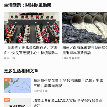
生活話題：關注颱風動態
「白海豚」颱風暴風圈通過北方海
獨家／白海豚來襲竹縣雨勢強
面 中央災害應變中心：持續嚴防暴
挺進司馬庫斯義診
潮與豪雨
青年日報
EBC 東森新聞
更多生活相關文章
01
鯨魚轉生變琵鷺！ 第16號颱風「琵鷺」生成
三颱共舞畫面再現
自由電子報
02
職業工會亂象…1.7萬人零所得 勞保投保最高
級距