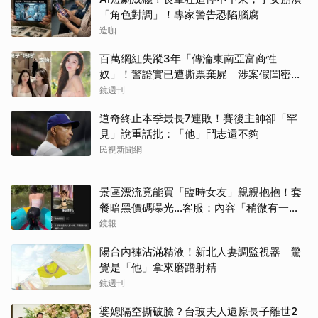
「角色對調」！專家警告恐陷腦腐
造咖
百萬網紅失蹤3年「傳淪東南亞富商性
奴」！警證實已遭撕票棄屍 涉案假閨密近
況曝光
鏡週刊
道奇終止本季最長7連敗！賽後主帥卻「罕
見」說重話批：「他」鬥志還不夠
民視新聞網
景區漂流竟能買「臨時女友」親親抱抱！套
餐暗黑價碼曝光…客服：內容「稍微有一點
尺度」
鏡報
陽台內褲沾滿精液！新北人妻調監視器 驚
覺是「他」拿來磨蹭射精
鏡週刊
婆媳隔空撕破臉？台玻夫人還原長子離世2