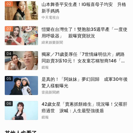
02
山本舞香平安生產！IG報喜母子均安 升格
新手媽媽
中天電視台
03
愷樂在台灣生了！雙胞胎35週早產「一度使
用呼吸器」 親曝寶寶狀況
緯來娛樂新聞
04
獨家／71歲姜厚任「7世情緣明信片」網路
同款賣3張10元！ 女友童芯稱智商146「台
大3碩1博」 台灣大學回應了！
鏡報
05
是真的！「阿妹妹」夢幻回歸 成軍30年後
驚人樣貌曝光
壹蘋新聞網
06
42歲女星「賣蔥抓餅維生」現況曝！父罹肝
癌過世 淚喊：人生最堅強後盾
鏡報