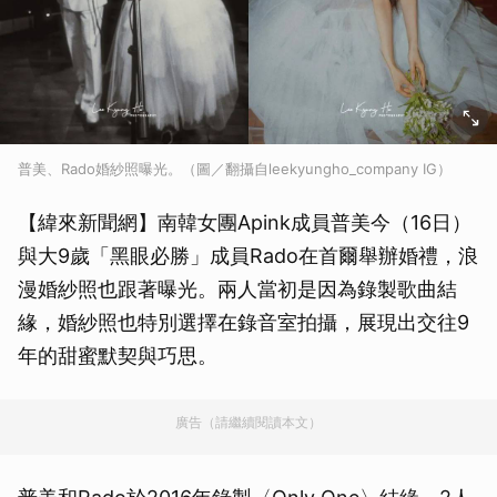
普美、Rado婚紗照曝光。（圖／翻攝自leekyungho_company IG）
【緯來新聞網】南韓女團Apink成員普美今（16日）
與大9歲「黑眼必勝」成員Rado在首爾舉辦婚禮，浪
漫婚紗照也跟著曝光。兩人當初是因為錄製歌曲結
緣，婚紗照也特別選擇在錄音室拍攝，展現出交往9
年的甜蜜默契與巧思。
廣告（請繼續閱讀本文）