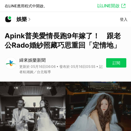
以LINE開啟
在LINE應用程式中開啟。
娛樂
登入
Apink普美愛情長跑9年嫁了！ 跟老
公Rado婚紗照藏巧思重回「定情地」
緯來娛樂新聞
訂閱
更新於 05月16日06:06 • 發布於 05月16日05:55 • 記
者粘湘婉／台北報導