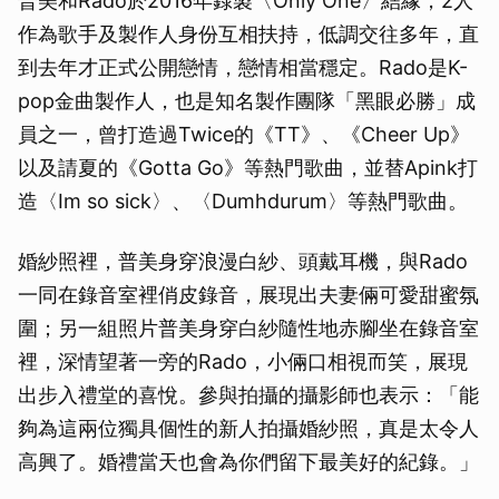
普美和Rado於2016年錄製〈Only One〉結緣，2人
作為歌手及製作人身份互相扶持，低調交往多年，直
到去年才正式公開戀情，戀情相當穩定。Rado是K-
pop金曲製作人，也是知名製作團隊「黑眼必勝」成
員之一，曾打造過Twice的《TT》、《Cheer Up》
以及請夏的《Gotta Go》等熱門歌曲，並替Apink打
造〈Im so sick〉、〈Dumhdurum〉等熱門歌曲。
婚紗照裡，普美身穿浪漫白紗、頭戴耳機，與Rado
一同在錄音室裡俏皮錄音，展現出夫妻倆可愛甜蜜氛
圍；另一組照片普美身穿白紗隨性地赤腳坐在錄音室
裡，深情望著一旁的Rado，小倆口相視而笑，展現
出步入禮堂的喜悅。參與拍攝的攝影師也表示：「能
夠為這兩位獨具個性的新人拍攝婚紗照，真是太令人
高興了。婚禮當天也會為你們留下最美好的紀錄。」