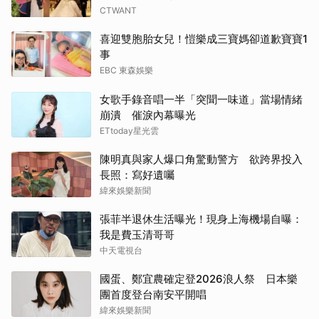
CTWANT
喜迎雙胞胎女兒！愷樂成三寶媽卻道歉寶寶1
事
EBC 東森娛樂
女歌手錄音唱一半「突聞一味道」當場情緒
崩潰 催淚內幕曝光
ETtoday星光雲
陳明真與家人爆口角驚動警方 欲跨界投入
長照：寫好遺囑
緯來娛樂新聞
張菲半退休生活曝光！現身上海機場自曝：
我是費玉清哥哥
中天電視台
國蛋、鄭宜農確定登2026浪人祭 日本樂
團首度登台南安平開唱
緯來娛樂新聞