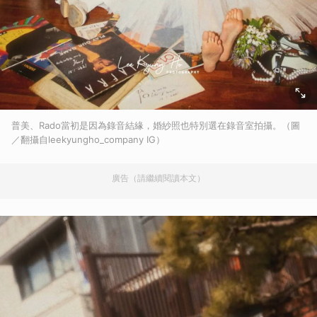
普美、Rado當初是因為錄音結緣，婚紗照也特別選在錄音室拍攝。（圖
／翻攝自leekyungho_company IG）
廣告（請繼續閱讀本文）