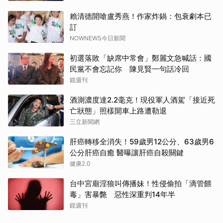
賴清德開嗆盧秀燕！作家炸鍋：包衰劇本已
訂
NOWNEWS今日新聞
初選落敗「缺席中常會」鄭麗文急喊話：國
民黨不會忘記你 陳見賢一句話冷回
鏡週刊
酒測濃度達2.2毫克！現役軍人酒駕「接近死
亡狀態」照樣開車上路遭勒退
三立新聞網
肝癌轉移全消失！59歲男12公分、63歲男6
公分肝癌自癒 醫曝讓肝癌自殺關鍵
健康2.0
台中宮廟淫狼叫傳播妹！性侵偷拍「滴管餵
毒」害暴斃 惡性深重判14年半
鏡週刊