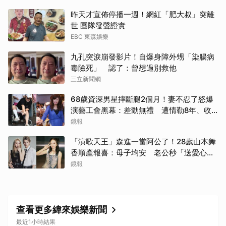
昨天才宣佈停播一週！網紅「肥大叔」突離
世 團隊發聲證實
EBC 東森娛樂
九孔突淚崩發影片！自爆身障外甥「染腸病
毒險死」 認了：曾想過別救他
三立新聞網
68歲資深男星摔斷腿2個月！妻不忍了怒爆
演藝工會黑幕：差勁無禮 遭情勒8年、收
二手探病禮
鏡報
「演歌天王」森進一當阿公了！28歲山本舞
香順產報喜：母子均安 老公秒「送愛心」
閃炸
鏡報
查看更多緯來娛樂新聞
最近1小時結果