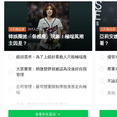
取消
4天後結束
201人已投
2天後結束
韓娛圈掀「骨感瘦」現象！極端風潮
亞莉安
主因是？
看？
鏡頭需求：為了上鏡好看藝人只能極端瘦
儘管
大眾審查：稍微變胖就被認為沒做好自我
尊重
管理
不論
公司管理：嚴苛體重限制導致身形走向極
端
其他
其他（歡迎貼文分享你的看法）
查看所有選項