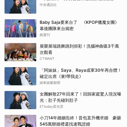
中央通訊社
Baby Saja要來台了 《KPOP獵魔女團》
幕後團隊來台揭密
鏡週刊
展榮展瑞跳舞跳到掛彩！洗腦神曲吸3千萬
次觀看
CTWANT
「阿妹妹」Saya、Raya成軍30年再合體！
確定出席《東!帶我走》
緯來娛樂新聞
女團解散27年回來了！回歸家庭驚人現況曝
光：肚子先碰到肚子
ETtoday星光雲
小刀14年婚姻告終！昔包直升機求婚 豪砸
545萬辦婚禮還找連戰證婚