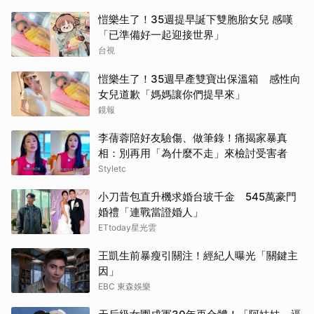
愷樂生了！35週提早誕下雙胞胎女兒 感嘆
「已準備好一起迎接世界」
台視
愷樂生了！35週早產雙寶出保溫箱 感性向
女兒道歉「媽媽讓你們提早來」
鏡報
李蒨蓉陪好友驗傷、做筆錄！痛揭家暴真
相：別再用「為什麼不走」來檢討受害者
Styletc
小刀昔包直升機求婚台玻千金 545萬豪門
婚禮「連戰當證婚人」
ETtoday星光雲
王凱生前暴瘦引關注！經紀人曝光「關鍵主
因」
EBC 東森娛樂