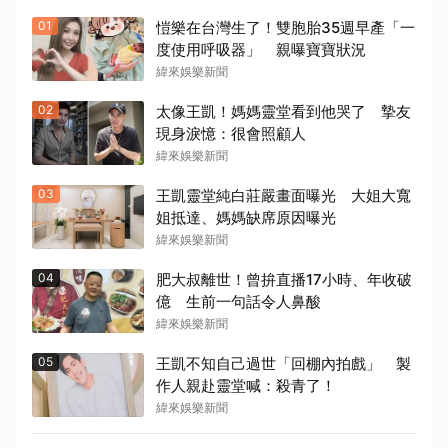
01
愷樂在台灣生了！雙胞胎35週早產「一
度使用呼吸器」 親曝寶寶狀況
緯來娛樂新聞
02
太像王凱！媽媽靈堂看到他哭了 摯友
現身淚憶：很會照顧人
緯來娛樂新聞
03
王凱靈堂純白莊嚴畫面曝光 大姐大寬
姐抵達、媽媽缺席原因曝光
緯來娛樂新聞
04
肥大叔離世！曾拚直播17小時、年收破
億 生前一句話令人鼻酸
緯來娛樂新聞
05
王凱不知自己過世「回棚內拍戲」 製
作人親赴靈堂喊：殺青了！
緯來娛樂新聞