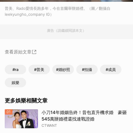
普美、Rado愛情長跑多年，今在首爾舉辦婚禮。（圖／翻攝自
leekyungho_company IG）
廣告（請繼續閱讀本文）
查看原始文章
#ra
#普美
#婚紗照
#拍攝
#成員
娛樂
更多娛樂相關文章
01
小刀14年婚姻告終！昔包直升機求婚 豪砸
545萬辦婚禮還找連戰證婚
CTWANT