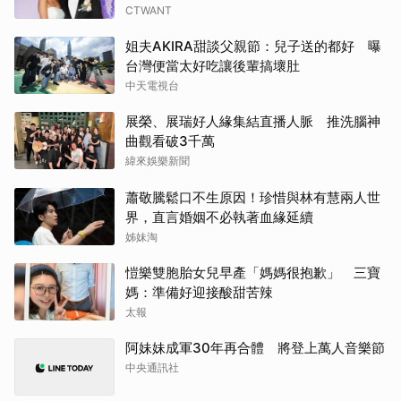
CTWANT
姐夫AKIRA甜談父親節：兒子送的都好 曝
台灣便當太好吃讓後輩搞壞肚
中天電視台
展榮、展瑞好人緣集結直播人脈 推洗腦神
曲觀看破3千萬
緯來娛樂新聞
蕭敬騰鬆口不生原因！珍惜與林有慧兩人世
界，直言婚姻不必執著血緣延續
姊妹淘
愷樂雙胞胎女兒早產「媽媽很抱歉」 三寶
媽：準備好迎接酸甜苦辣
太報
阿妹妹成軍30年再合體 將登上萬人音樂節
中央通訊社