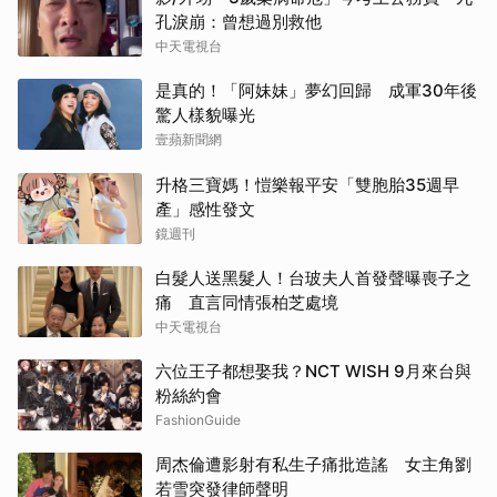
孔淚崩：曾想過別救他
中天電視台
是真的！「阿妹妹」夢幻回歸 成軍30年後
驚人樣貌曝光
壹蘋新聞網
升格三寶媽！愷樂報平安「雙胞胎35週早
產」感性發文
鏡週刊
白髮人送黑髮人！台玻夫人首發聲曝喪子之
痛 直言同情張柏芝處境
中天電視台
六位王子都想娶我？NCT WISH 9月來台與
粉絲約會
FashionGuide
周杰倫遭影射有私生子痛批造謠 女主角劉
若雪突發律師聲明