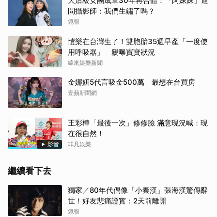
天后級女團成軍30年再合體！「阿妹妹」逼
問攝影師：我們生鏽了嗎？
鏡報
愷樂在台灣生了！雙胞胎35週早產「一度使
用呼吸器」 親曝寶寶狀況
緯來娛樂新聞
金娜妍5代言吸金500萬 最想在台買房
壹蘋新聞網
王彩樺「最後一次」修修臉 滿意現況喊：現
在很自然！
影音
非凡娛樂
繼續看下去
獨家／80年代偶像「小秦漢」張海漢驚傳辭
世！好友悲痛證實：2天前離開
鏡報