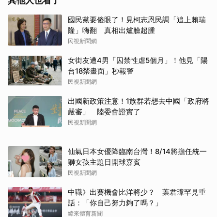
其他人也看了
國民黨要傻眼了！見柯志恩民調「追上賴瑞
隆」嗨翻 真相出爐臉超腫
民視新聞網
女街友遭4男「囚禁性虐5個月」！他見「陽
台18禁畫面」秒報警
民視新聞網
出國新政策注意！1族群若想去中國「政府將
嚴審」 陸委會證實了
民視新聞網
仙氣日本女優降臨南台灣！8/14將擔任統一
獅女孩主題日開球嘉賓
民視新聞網
中職》出賽機會比洋將少？ 葉君璋罕見重
話：「你自己努力夠了嗎？」
緯來體育新聞