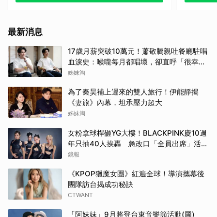
最新消息
17歲月薪突破10萬元！蕭敬騰親吐餐廳駐唱
血淚史：喉嚨每月都唱壞，卻直呼「很幸
福」
姊妹淘
為了秦昊補上遲來的雙人旅行！伊能靜揭
《妻旅》內幕，坦承壓力超大
姊妹淘
女粉拿球桿砸YG大樓！BLACKPINK慶10週
年只抽40人挨轟 急改口「全員出席」活動
場地曝光了
鏡報
《KPOP獵魔女團》紅遍全球！導演攜幕後
團隊訪台揭成功秘訣
CTWANT
「阿妹妹」9月將登台東音樂節活動(圖)