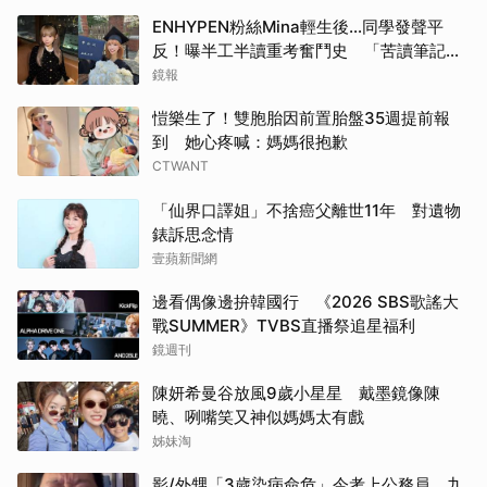
ENHYPEN粉絲Mina輕生後…同學發聲平
反！曝半工半讀重考奮鬥史 「苦讀筆記」
曝光惹鼻酸
鏡報
愷樂生了！雙胞胎因前置胎盤35週提前報
到 她心疼喊：媽媽很抱歉
CTWANT
「仙界口譯姐」不捨癌父離世11年 對遺物
錶訴思念情
壹蘋新聞網
邊看偶像邊拚韓國行 《2026 SBS歌謠大
戰SUMMER》TVBS直播祭追星福利
鏡週刊
陳妍希曼谷放風9歲小星星 戴墨鏡像陳
曉、咧嘴笑又神似媽媽太有戲
姊妹淘
影/外甥「3歲染病命危」今考上公務員 九