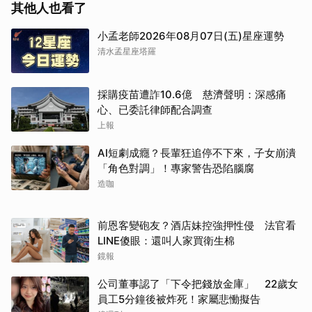
其他人也看了
小孟老師2026年08月07日(五)星座運勢
清水孟星座塔羅
採購疫苗遭詐10.6億 慈濟聲明：深感痛
心、已委託律師配合調查
上報
AI短劇成癮？長輩狂追停不下來，子女崩潰
「角色對調」！專家警告恐陷腦腐
造咖
前恩客變砲友？酒店妹控強押性侵 法官看
LINE傻眼：還叫人家買衛生棉
鏡報
公司董事認了「下令把錢放金庫」 22歲女
員工5分鐘後被炸死！家屬悲慟擬告