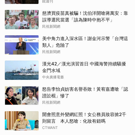
鏡週刊
慈濟買疫苗真被騙！沈伯洋開嗆蔣萬安：靠
誤導選民當選「該為陳時中抱不平」
民視新聞網
美中角力進入深水區！謝金河示警「台灣這
類人」危險了
民視新聞網
漢光42／漢光演習首日 中國海警持續騷擾
金門水域
中央廣播電臺
怒告李怡貞妨害名譽吞敗！黃宥嘉遭嗆「認
證訟棍」慘了
民視新聞網
開會照意外變網紅照！女公務員妝容掀2千
則留言 本人怒嗆：化妝有錯嗎
CTWANT