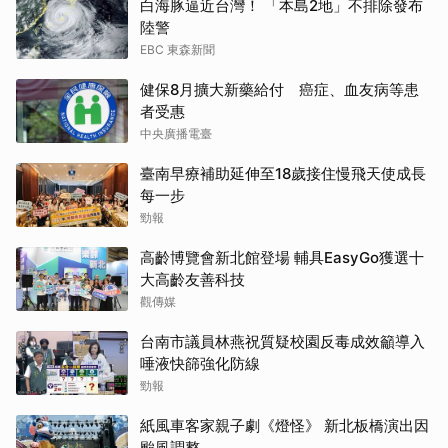
白海豚逼近台灣！ 「本島2地」不排除發布
陸警
EBC 東森新聞
健保8月擴大新藥給付 癌症、血友病等患
者受惠
中央廣播電臺
臺南早療補助延伸至18歲接住慢飛天使成長
每一步
勁報
高齡博覽會新北館登場 輔具EasyGo獲選十
大高齡友善科技
觀傳媒
台南市議員林燕祝質疑校園反毒成效籲導入
唾液快篩強化防線
勁報
紙風車客家親子劇《燈怪》 新北板橋演出因
颱風調整