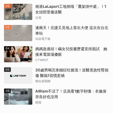
02
南港LaLaport工地倒塌「鷹架掛中庭」！1
女頭部受傷送醫
台視
03
連兩天！北捷又見地上冒出大便 這次在台北
車站
自由電子報
04
媽媽急過頭！瞞女兒投履歷還安排面試 她
接來電當場傻眼
CTWANT
05
30歲男喝完拿鐵狂吐腹瀉！送醫竟急性腎損
傷 醫揭1習慣惹禍
聯合新聞網
06
AIRism不涼了！店員看1數字秒懂：衣服保
存良好也沒用
鏡報