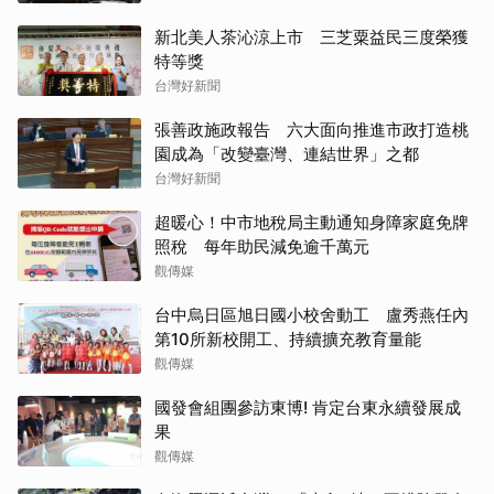
新北美人茶沁涼上市 三芝粟益民三度榮獲
特等獎
台灣好新聞
張善政施政報告 六大面向推進市政打造桃
園成為「改變臺灣、連結世界」之都
台灣好新聞
超暖心！中市地稅局主動通知身障家庭免牌
照稅 每年助民減免逾千萬元
觀傳媒
台中烏日區旭日國小校舍動工 盧秀燕任內
第10所新校開工、持續擴充教育量能
觀傳媒
國發會組團參訪東博! 肯定台東永續發展成
果
觀傳媒