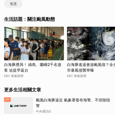
生活
生活話題：關注颱風動態
白海豚攪局！ 綠島、蘭嶼2千名遊
白海豚進逼會放颱風假？全
客 迫提早返台
市暴風侵襲率曝
EBC 東森新聞
EBC 東森新聞
更多生活相關文章
01
颱風白海豚逼近 氣象署發布海警、不排除陸
警
中央通訊社