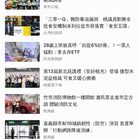
青年日報
「三章一Q」難防毒油漏洞 桃議員劉勝全
批食安機制未到位促市府落實「食安五環」
台灣好新聞
28歲上班族直呼「自提6%好痛」！一票人
猛勸：拿去存ETF
民視新聞網
第13屆新北庇護禮《安好植光》登場 微型水
泥盆植栽 可食又暖心療癒
桃園電子報
竹市消防博物館一樓開館 邀民眾走進市定古
蹟 體驗消防文化
觀傳媒
嘉義縣市8/10城鎮韌性（防空）演習 首度舉
辦「行動網路降速演練」
觀傳媒