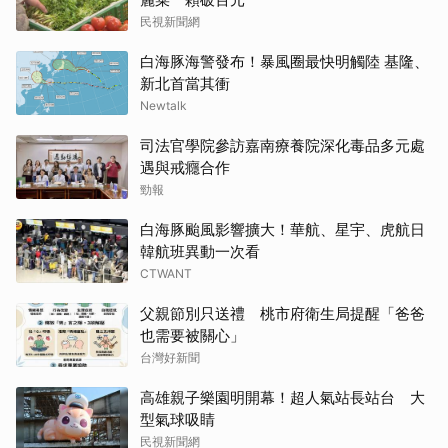
民視新聞網
白海豚海警發布！暴風圈最快明觸陸 基隆、
新北首當其衝
Newtalk
司法官學院參訪嘉南療養院深化毒品多元處
遇與戒癮合作
勁報
白海豚颱風影響擴大！華航、星宇、虎航日
韓航班異動一次看
CTWANT
父親節別只送禮 桃市府衛生局提醒「爸爸
也需要被關心」
台灣好新聞
高雄親子樂園明開幕！超人氣站長站台 大
型氣球吸睛
民視新聞網