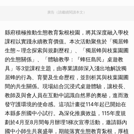
廣告（請繼續閱讀本文）
縣府積極推動生態教育紮根校園，將其深度融入學校
課程以實踐永續教育價值。本次活動聚焦於「獨居蜂
生態～理念探索與規劃歷程」、「獨居蜂與枝葉園圃
的生態關係」、「體驗教學：『蜂狂島民』桌遊教
具」等3堂課程主題，由專業講師深入淺出地解說獨
居蜂的行為、育嬰及生命歷程，並剖析其與枝葉園圃
間的共生關係。現場結合沉浸式桌遊體驗，讓校長、
教師及與會人員在互動中認識自然界的奧秘，進而激
發守護環境的使命感。這項計畫從114年起已開始在
本縣多所國中小試行。為深化推廣效益，115年度規
劃於4月至8月間每月辦理1梯次宣導活動，邀請縣內
國中小師生共襄盛舉，期能落實生態教育紮根，厚植