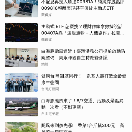
不配息再投入勝過00981A！純純存股點評
009816報酬表現甚至優於主動式ETF
觀傳媒
主動式 ETF 怎麼挑？理財作家拿數據說話
00407A靠「選股邏輯＋人機協作」拉開與
同類的差距
觀傳媒
白海豚颱風逼近！臺灣港務公司提前啟動防
颱整備 周永暉親自主持應變會議
勁報
健康台灣 凱基同行！ 凱基人壽打造全齡健
康生態圈
台灣好新聞
白海豚颱風來了！8/7交通、活動及景點異
動一次看（不斷更新）
自由電子報
颱風未到價先漲! 香菜1台斤飆300元 高
麗菜一顆破百元