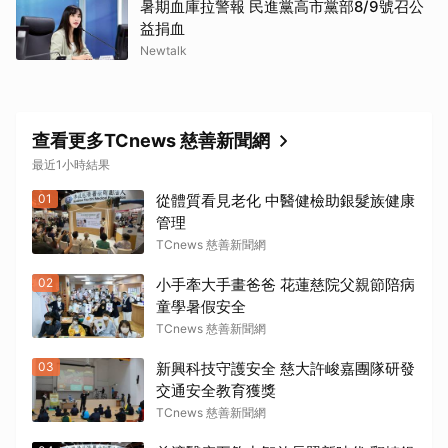
暑期血庫拉警報 民進黨高市黨部8/9號召公
益捐血
Newtalk
查看更多TCnews 慈善新聞網
最近1小時結果
01
從體質看見老化 中醫健檢助銀髮族健康
管理
TCnews 慈善新聞網
02
小手牽大手畫爸爸 花蓮慈院父親節陪病
童學暑假安全
TCnews 慈善新聞網
03
新興科技守護安全 慈大許峻嘉團隊研發
交通安全教育獲獎
TCnews 慈善新聞網