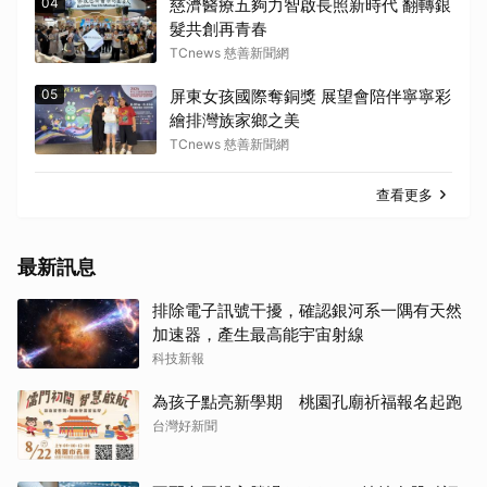
04
慈濟醫療五夠力智啟長照新時代 翻轉銀
髮共創再青春
TCnews 慈善新聞網
05
屏東女孩國際奪銅獎 展望會陪伴寧寧彩
繪排灣族家鄉之美
TCnews 慈善新聞網
查看更多
最新訊息
排除電子訊號干擾，確認銀河系一隅有天然
加速器，產生最高能宇宙射線
科技新報
為孩子點亮新學期 桃園孔廟祈福報名起跑
台灣好新聞