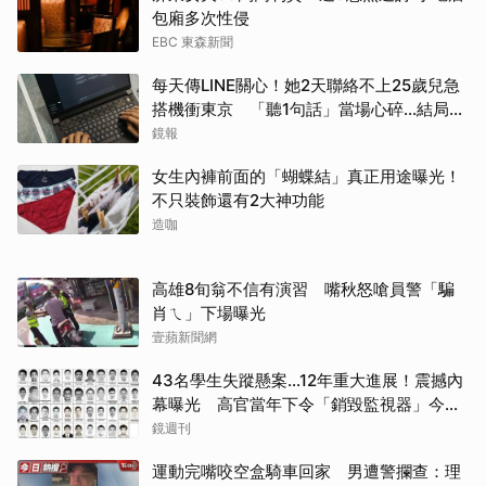
包廂多次性侵
EBC 東森新聞
每天傳LINE關心！她2天聯絡不上25歲兒急
搭機衝東京 「聽1句話」當場心碎...結局看
哭網
鏡報
女生內褲前面的「蝴蝶結」真正用途曝光！
不只裝飾還有2大神功能
造咖
高雄8旬翁不信有演習 嘴秋怒嗆員警「騙
肖ㄟ」下場曝光
壹蘋新聞網
43名學生失蹤懸案...12年重大進展！震撼內
幕曝光 高官當年下令「銷毀監視器」今遭
逮
鏡週刊
運動完嘴咬空盒騎車回家 男遭警攔查：理