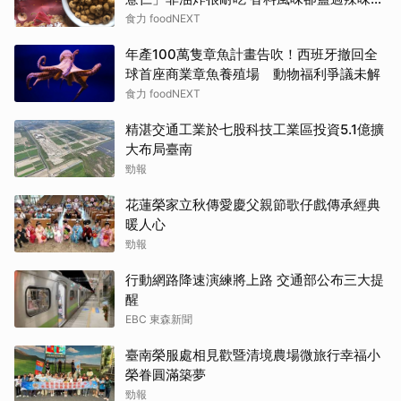
色
食力 foodNEXT
年產100萬隻章魚計畫告吹！西班牙撤回全
球首座商業章魚養殖場 動物福利爭議未解
食力 foodNEXT
精湛交通工業於七股科技工業區投資5.1億擴
大布局臺南
勁報
花蓮榮家立秋傳愛慶父親節歌仔戲傳承經典
暖人心
勁報
行動網路降速演練將上路 交通部公布三大提
醒
EBC 東森新聞
臺南榮服處相見歡暨清境農場微旅行幸福小
榮眷圓滿築夢
勁報