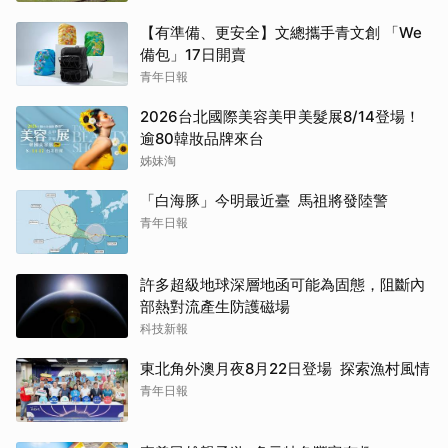
【有準備、更安全】文總攜手青文創 「We
備包」17日開賣
青年日報
2026台北國際美容美甲美髮展8/14登場！
逾80韓妝品牌來台
姊妹淘
「白海豚」今明最近臺 馬祖將發陸警
青年日報
許多超級地球深層地函可能為固態，阻斷內
部熱對流產生防護磁場
科技新報
東北角外澳月夜8月22日登場 探索漁村風情
青年日報