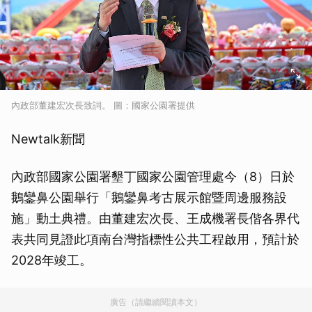
內政部董建宏次長致詞。 圖：國家公園署提供
Newtalk新聞
內政部國家公園署墾丁國家公園管理處今（8）日於
鵝鑾鼻公園舉行「鵝鑾鼻考古展示館暨周邊服務設
施」動土典禮。由董建宏次長、王成機署長偕各界代
表共同見證此項南台灣指標性公共工程啟用，預計於
2028年竣工。
廣告（請繼續閱讀本文）