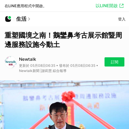
以LINE開啟
在LINE應用程式中開啟。
生活
登入
重塑國境之南！鵝鑾鼻考古展示館暨周
邊服務設施今動土
Newtalk
訂閱
更新於 05月08日06:35 • 發布於 05月08日06:35 •
Newtalk新聞 |謝莉慧 綜合報導