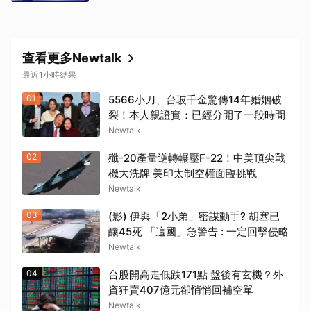
查看更多Newtalk
最近1小時結果
01
5566小刀、台玻千金驚傳14年婚姻破
裂！本人親證實：已經分開了一段時間
Newtalk
02
殲-20產量逆轉輾壓F-22！中美頂尖戰
機大洗牌 美印太制空權面臨挑戰
Newtalk
03
(影) 伊與「2小弟」密謀動手? 胡塞已
釀45死 「這國」急警告 : 一定回擊侵略
Newtalk
04
台股開高走低跌171點 盤後有玄機？外
資狂賣407億元卻悄悄回補空單
Newtalk