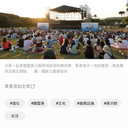
大家一起來鵝鑾鼻公園席地而坐聆聽音樂、看著海天一色的畫面，將是難
得且難忘體驗。 圖：國家公園署提供
查看原始文章
#遺址
#鵝鑾鼻
#文化
#服務設施
#展示館
生活