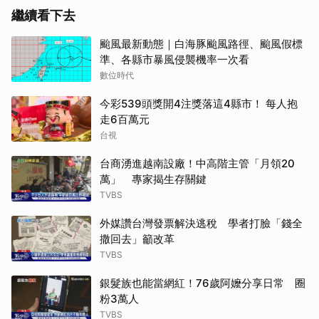
繼續看下去
颱風最新動態｜白海豚颱風路徑、颱風假標
準、各縣市暴風侵襲機率一次看
數位時代
今彩539頭獎開4注獎落這4縣市！ 每人抱
走6百萬元
台視
台商湧進越南設廠！中高階主管「月領20
萬」 專家揭生存關鍵
TVBS
外媒讚台灣發票解決逃稅 學者打臉「錢全
撒回去」籲改革
TVBS
銀髮族也能當網紅！76歲阿嬤分享日常 圈
粉3萬人
TVBS