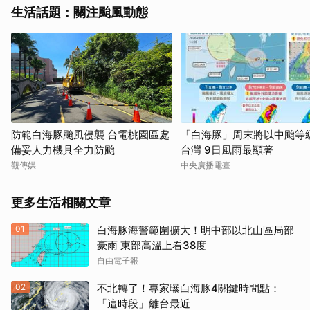
生活話題：關注颱風動態
防範白海豚颱風侵襲 台電桃園區處
「白海豚」周末將以中颱等
備妥人力機具全力防颱
台灣 9日風雨最顯著
觀傳媒
中央廣播電臺
更多生活相關文章
01
白海豚海警範圍擴大！明中部以北山區局部
豪雨 東部高溫上看38度
自由電子報
02
不北轉了！專家曝白海豚4關鍵時間點：
「這時段」離台最近