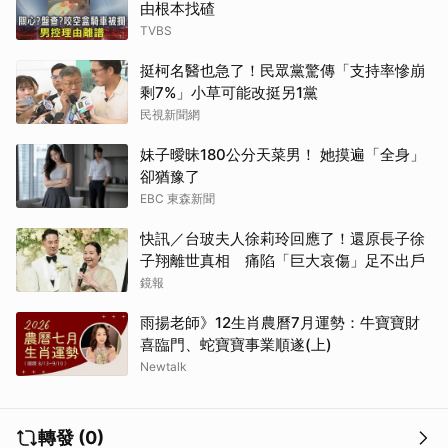
由根本找碴
TVBS
挺柯名醫也急了！民眾黨驚傳「支持率慘崩
剩7%」小草可能改挺另1黨
民視新聞網
妹子曖昧180公分天菜男！ 她摸遍「全身」
卻猶豫了
EBC 東森新聞
快訊／台玻夫人徐莉玲回應了！還原長子徐
子翔離世真相 痛陷「巨大哀傷」足不出戶
鏡報
雨揚老師》12生肖農曆7月運勢：牛寶寶財
喜臨門、蛇寶寶事業順遂(上)
Newtalk
轉發 (0)