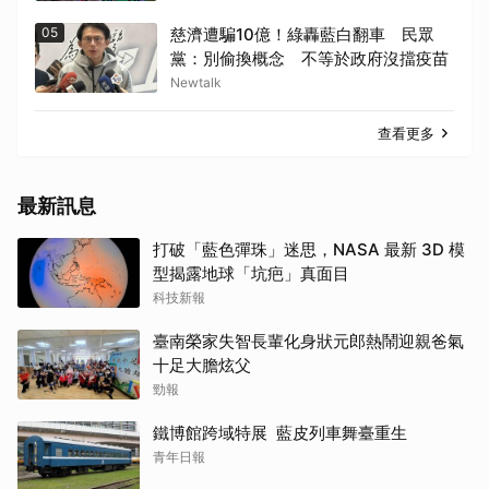
05
慈濟遭騙10億！綠轟藍白翻車 民眾
黨：別偷換概念 不等於政府沒擋疫苗
Newtalk
查看更多
最新訊息
打破「藍色彈珠」迷思，NASA 最新 3D 模
型揭露地球「坑疤」真面目
科技新報
臺南榮家失智長輩化身狀元郎熱鬧迎親爸氣
十足大膽炫父
勁報
鐵博館跨域特展 藍皮列車舞臺重生
青年日報