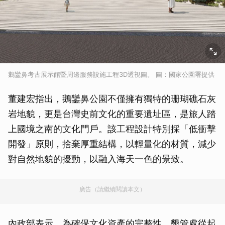
鵝鑾鼻考古展示館暨周邊服務設施工程3D透視圖。 圖：國家公園署提供
董建宏指出，鵝鑾鼻公園不僅擁有獨特的珊瑚礁石灰
岩地貌，更是台灣史前文化的重要遺址區，是旅人踏
上國境之南的文化門戶。該工程設計特別採「低衝擊
開發」原則，捨棄厚重結構，以輕量化的材質，減少
對自然地貌的擾動，以融入海天一色的景致。
廣告（請繼續閱讀本文）
內政部表示，為確保文化資產的完整性，墾管處從起