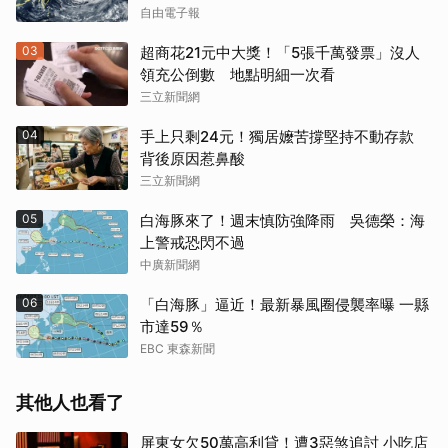
自由電子報
03
超商花21元中大獎！「5張千萬發票」沒人
領充公倒數 地點明細一次看
三立新聞網
04
手上只剩24元！獨居嬤苦撐堅持不動存款
背後原因惹鼻酸
三立新聞網
05
白海豚來了！週末慎防強降雨 吳德榮：海
上警戒恐閃不過
中廣新聞網
06
「白海豚」逼近！最新暴風圈侵襲率曝 一縣
市達59％
取消
EBC 東森新聞
其他人也看了
屏東女欠50萬高利貸！遭3惡煞追討 小吃店