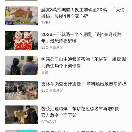
懸賞8萬找嘸貓！飼主加碼至20萬 「天使
橘貓」失蹤4月全家心碎
TVBS
2026一下就過一半？網驚「剩4個月就跨
年」最恐怖提醒曝
EBC 東森新聞
翰霖公司自主通報苦茶油「苯駢芘」超標 新
北衛生局令下架停售
台視
雲林羊肉查出汙染源！ 草料驗出戴奧辛超標
EBC 東森新聞
苦茶油連環爆！苯駢芘超標名單再增2款
官方急令全面下架
CTWANT