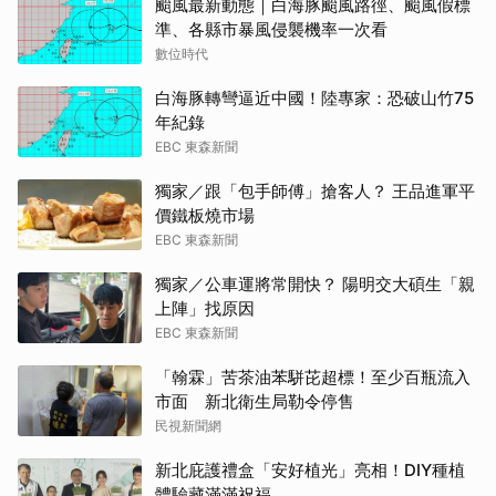
颱風最新動態｜白海豚颱風路徑、颱風假標
準、各縣市暴風侵襲機率一次看
數位時代
白海豚轉彎逼近中國！陸專家：恐破山竹75
年紀錄
EBC 東森新聞
獨家／跟「包手師傅」搶客人？ 王品進軍平
價鐵板燒市場
EBC 東森新聞
獨家／公車運將常開快？ 陽明交大碩生「親
上陣」找原因
EBC 東森新聞
「翰霖」苦茶油苯駢芘超標！至少百瓶流入
市面 新北衛生局勒令停售
民視新聞網
新北庇護禮盒「安好植光」亮相！DIY種植
體驗藏滿滿祝福