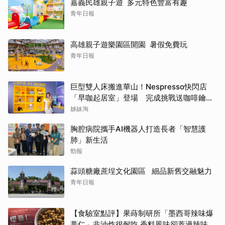
嘉義民雄親子遊 多元特色豐富有趣
青年日報
高雄親子遊樂園區開園 暑假免費玩
青年日報
巨型雙人床搬進華山！Nespresso快閃店
「早咖起居室」登場 完成挑戰送咖啡鑰匙
圈
姊妹淘
胸腔病院攜手AI機器人打造長者「智慧護
肺」新生活
勁報
蒜頭糖廠蔗埕文化園區 細品新舊交融魅力
青年日報
【食驗室點評】果蒔制研所「墨西哥辣味爆
薏仁」非油炸很耐吃 香料風味卻蓋過辣味特