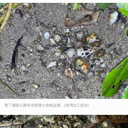
墾丁國家公園寄居蟹遭大規模盜捕。(後灣志工提供)