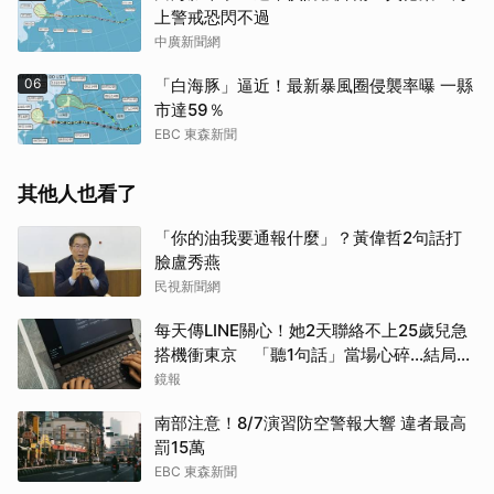
上警戒恐閃不過
中廣新聞網
06
「白海豚」逼近！最新暴風圈侵襲率曝 一縣
市達59％
EBC 東森新聞
其他人也看了
「你的油我要通報什麼」？黃偉哲2句話打
臉盧秀燕
民視新聞網
每天傳LINE關心！她2天聯絡不上25歲兒急
搭機衝東京 「聽1句話」當場心碎...結局看
哭網
鏡報
南部注意！8/7演習防空警報大響 違者最高
罰15萬
EBC 東森新聞