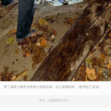
墾丁國家公園寄居蟹遭大規模盜捕，志工破壞陷阱。(後灣志工提供)
廣告（請繼續閱讀本文）