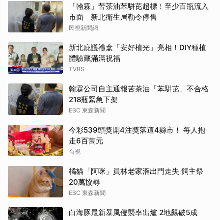
「翰霖」苦茶油苯駢芘超標！至少百瓶流入
市面 新北衛生局勒令停售
民視新聞網
新北庇護禮盒「安好植光」亮相！DIY種植
體驗藏滿滿祝福
TVBS
翰霖公司自主通報苦茶油「苯駢芘」不合格
218瓶緊急下架
EBC 東森新聞
今彩539頭獎開4注獎落這4縣市！ 每人抱
走6百萬元
台視
橘貓「阿咪」員林老家溜出門走失 飼主祭
20萬協尋
EBC 東森新聞
白海豚最新暴風侵襲率出爐 2地飆破5成