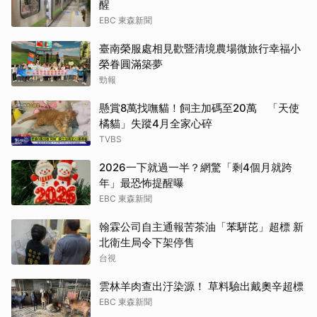
醒
EBC 東森新聞
臺南榮服處相見歡暨清境農場微旅行幸福小
榮眷圓滿築夢
勁報
懸賞8萬找嘸貓！飼主加碼至20萬 「天使
橘貓」失蹤4月全家心碎
TVBS
2026一下就過一半？網驚「剩4個月就跨
年」最恐怖提醒曝
EBC 東森新聞
翰霖公司自主通報苦茶油「苯駢芘」超標 新
北衛生局令下架停售
台視
雲林羊肉查出汙染源！ 草料驗出戴奧辛超標
EBC 東森新聞