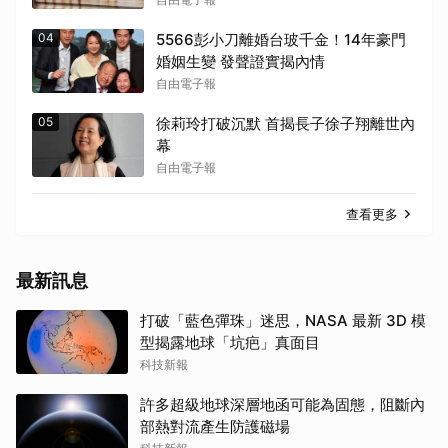
04
5566彭小刀離婚台玻千金！14年豪門
婚姻生變 發聲證實揭內情
自由電子報
05
徐莉玲打破沉默 首揭長子徐子翔離世內
幕
自由電子報
查看更多
最新訊息
打破「藍色彈珠」迷思，NASA 最新 3D 模
型揭露地球「坑疤」真面目
科技新報
許多超級地球深層地函可能為固態，阻斷內
部熱對流產生防護磁場