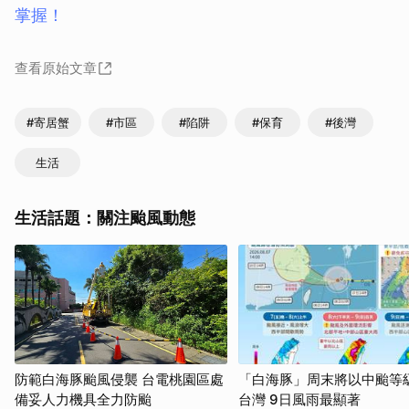
掌握！
查看原始文章
#寄居蟹
#市區
#陷阱
#保育
#後灣
生活
生活話題：關注颱風動態
防範白海豚颱風侵襲 台電桃園區處
「白海豚」周末將以中颱等
備妥人力機具全力防颱
台灣 9日風雨最顯著