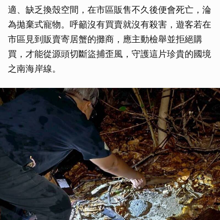
適、缺乏換殼空間，在市區販售不久後便會死亡，淪
為拋棄式寵物。呼籲沒有買賣就沒有殺害，遊客若在
市區見到販賣寄居蟹的攤商，應主動檢舉並拒絕購
買，才能從源頭切斷盜捕歪風，守護這片珍貴的國境
之南海岸線。