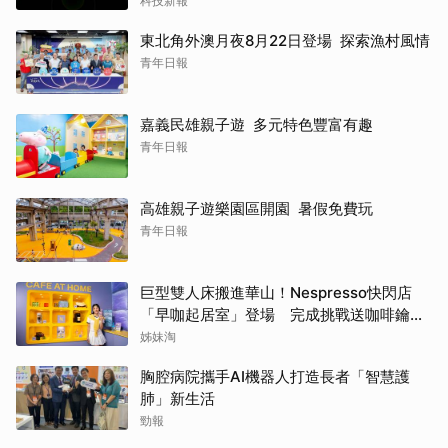
科技新報
東北角外澳月夜8月22日登場 探索漁村風情
青年日報
嘉義民雄親子遊 多元特色豐富有趣
青年日報
高雄親子遊樂園區開園 暑假免費玩
青年日報
巨型雙人床搬進華山！Nespresso快閃店
「早咖起居室」登場 完成挑戰送咖啡鑰匙
圈
姊妹淘
胸腔病院攜手AI機器人打造長者「智慧護
肺」新生活
勁報