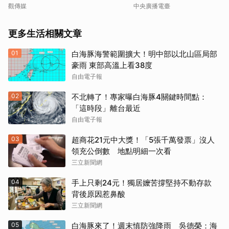
觀傳媒
中央廣播電臺
更多生活相關文章
01
白海豚海警範圍擴大！明中部以北山區局部
豪雨 東部高溫上看38度
自由電子報
02
不北轉了！專家曝白海豚4關鍵時間點：
「這時段」離台最近
自由電子報
03
超商花21元中大獎！「5張千萬發票」沒人
領充公倒數 地點明細一次看
三立新聞網
04
手上只剩24元！獨居嬤苦撐堅持不動存款
背後原因惹鼻酸
三立新聞網
05
白海豚來了！週末慎防強降雨 吳德榮：海