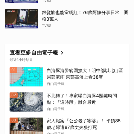
TVBS
銀髮族也能當網紅！76歲阿嬤分享日常 圈
粉3萬人
TVBS
查看更多自由電子報
最近1小時結果
01
白海豚海警範圍擴大！明中部以北山區
局部豪雨 東部高溫上看38度
自由電子報
02
不北轉了！專家曝白海豚4關鍵時間
點：「這時段」離台最近
自由電子報
03
家人報案「公公殺了婆婆」！ 平鎮85
歲老婦遭87歲丈夫狠打死
自由電子報