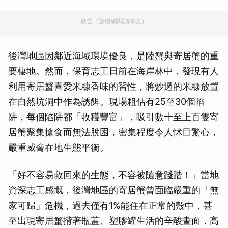
廣告（請繼續閱讀本文）
後灣地區因鄰近海域環境優良，是陸蟹與寄居蟹的重
要棲地。然而，保育志工日前在海岸林中，發現有人
利用寄居蟹喜愛米糠香味的習性，將炒過的米糠放置
在自然坑洞中作為誘餌。現場粗估有25至30個陷
阱，每個陷阱都「收穫豐富」，吸引數十至上百隻寄
居蟹聚集搶食而無法脫困，密集程度令人怵目驚心，
嚴重威脅在地生態平衡。
「好不容易救回來的生態，不容被隨意踐踏！」當地
資深志工感慨，後灣地區的寄居蟹曾面臨嚴重的「無
家可歸」危機，過去僅有1%能住在正常的殼中，甚
至出現寄居蟹揹著瓶蓋、塑膠罐生活的辛酸畫面，高