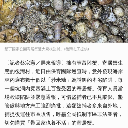
墾丁國家公園寄居蟹遭大規模盜捕。(後灣志工提供)
〔記者蔡宗憲／屏東報導〕擁有豐富陸蟹、寄居蟹生
態的後灣村，近日由保育團隊巡查時，意外發現海岸
林內遍布數十個以「炒米糠」為誘餌的卑劣陷阱，每
一個坑洞內竟塞滿上百隻受困的寄居蟹。保育人員當
場毀壞陷阱並緊急通報，可惜盜捕者已不見蹤影。墾
管處與地方志工強烈痛批，這類盜捕者多來自外地，
捕捉後運往市區販售，呼籲全民抵制市區非法業者，
切勿購買「帶回家也養不活」的寄居蟹。