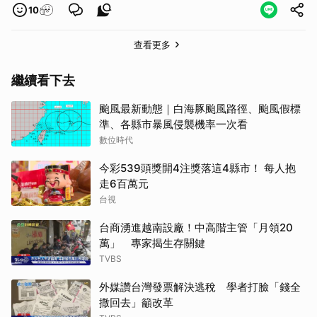
10
查看更多
繼續看下去
颱風最新動態｜白海豚颱風路徑、颱風假標
準、各縣市暴風侵襲機率一次看
數位時代
今彩539頭獎開4注獎落這4縣市！ 每人抱
走6百萬元
台視
台商湧進越南設廠！中高階主管「月領20
萬」 專家揭生存關鍵
TVBS
外媒讚台灣發票解決逃稅 學者打臉「錢全
撒回去」籲改革