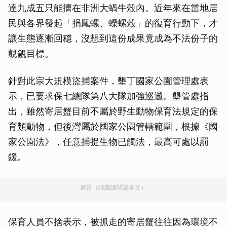
達九成五只能擠在非洲大蝸牛殼內。近年來在當地居
民與各界發起「捐鳳螺、蠑螺殼」的復育行動下，才
讓生態逐漸回穩，沒想到這份成果竟成為不法份子的
覬覦目標。
針對此宗大規模盜捕案件，墾丁國家公園管理處表
示，已要求保七總隊第八大隊加強巡邏。墾管處指
出，雖然寄居蟹目前不屬於野生動物保育法規定的保
育類動物，但後灣屬於國家公園管轄範圍，根據《國
家公園法》，任意捕捉生物已觸法，最高可處以罰
鍰。
廣告（請繼續閱讀本文）
保育人員不捨表示，被抓走的寄居蟹往往因為環境不