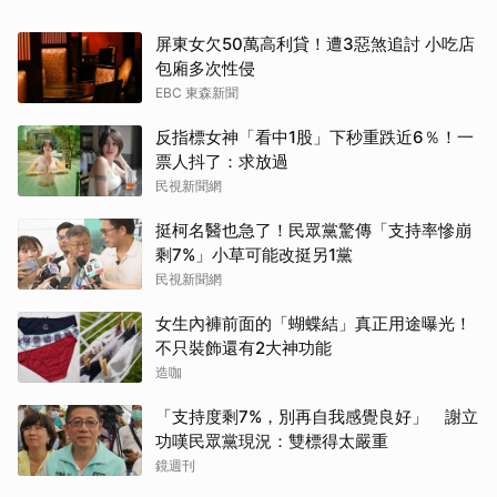
屏東女欠50萬高利貸！遭3惡煞追討 小吃店
包廂多次性侵
EBC 東森新聞
反指標女神「看中1股」下秒重跌近6％！一
票人抖了：求放過
民視新聞網
挺柯名醫也急了！民眾黨驚傳「支持率慘崩
剩7%」小草可能改挺另1黨
民視新聞網
女生內褲前面的「蝴蝶結」真正用途曝光！
不只裝飾還有2大神功能
造咖
「支持度剩7%，別再自我感覺良好」 謝立
取消
功嘆民眾黨現況：雙標得太嚴重
鏡週刊