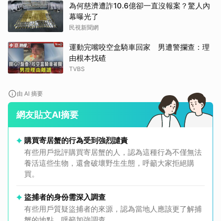
為何慈濟遭詐10.6億卻一直沒報案？驚人內
幕曝光了
民視新聞網
運動完嘴咬空盒騎車回家 男遭警攔查：理
由根本找碴
TVBS
由 AI 摘要
網友貼文AI摘要
購買寄居蟹的行為受到強烈譴責
有些用戶批評購買寄居蟹的人，認為這種行為不僅無法
養活這些生物，還會破壞野生生態，呼籲大家拒絕購
買。
盜捕者的身份需深入調查
有些用戶質疑盜捕者的來源，認為當地人應該更了解捕
蟹的地點，呼籲加強調查。