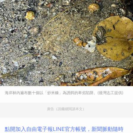
海岸林內遍布數十個以「炒米糠」為誘餌的卑劣陷阱。(後灣志工提供)
廣告（請繼續閱讀本文）
點開加入自由電子報LINE官方帳號，新聞脈動隨時