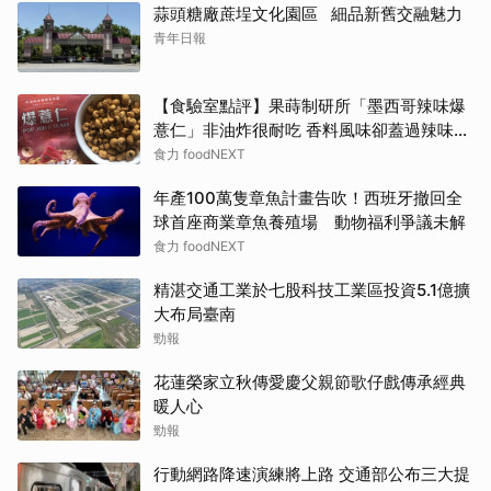
蒜頭糖廠蔗埕文化園區 細品新舊交融魅力
青年日報
【食驗室點評】果蒔制研所「墨西哥辣味爆
薏仁」非油炸很耐吃 香料風味卻蓋過辣味特
色
食力 foodNEXT
年產100萬隻章魚計畫告吹！西班牙撤回全
球首座商業章魚養殖場 動物福利爭議未解
食力 foodNEXT
精湛交通工業於七股科技工業區投資5.1億擴
大布局臺南
勁報
花蓮榮家立秋傳愛慶父親節歌仔戲傳承經典
暖人心
勁報
行動網路降速演練將上路 交通部公布三大提