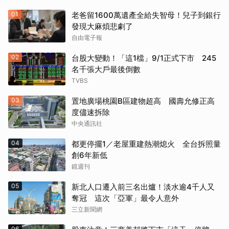
01
老爸留1600萬遺產全給失智母！兒子到銀行
發現大麻煩悲劇了
自由電子報
02
台股大變動！「這1檔」9/1正式下市 245
名千張大戶最後倒數
TVBS
03
置地廣場桃園B區建物超高 國壽允修正高
度儘速拆除
中央通訊社
04
都更停擺1／老屋重建熱潮熄火 全台拆照量
創6年新低
鏡週刊
05
新北人口遷入前三名出爐！淡水逾4千人又
奪冠 這次「亞軍」最令人意外
三立新聞網
06