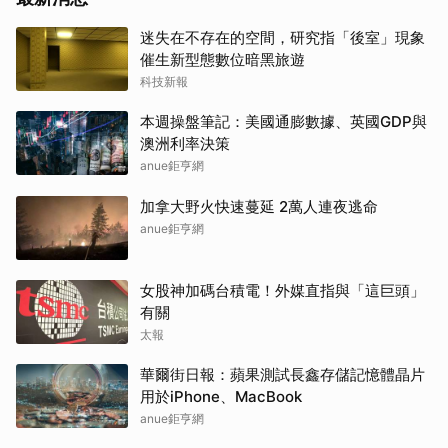
迷失在不存在的空間，研究指「後室」現象
催生新型態數位暗黑旅遊
科技新報
本週操盤筆記：美國通膨數據、英國GDP與
澳洲利率決策
anue鉅亨網
加拿大野火快速蔓延 2萬人連夜逃命
anue鉅亨網
女股神加碼台積電！外媒直指與「這巨頭」
有關
太報
華爾街日報：蘋果測試長鑫存儲記憶體晶片
用於iPhone、MacBook
anue鉅亨網