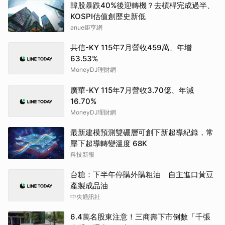
韓股暴跌40%後迎轉機？去槓桿完成過半、
KOSPI估值創歷史新低
anue鉅亨網
共信-KY 115年7月營收459萬、年增
63.53%
MoneyDJ理財網
廣華-KY 115年7月營收3.70億、年減
16.70%
MoneyDJ理財網
最新建模預測雙硼層可創下新超導紀錄，常
壓下超導轉變溫度 68K
科技新報
台糖：下半年停購外購粗油 自主進口黃豆
產製成品油
中央通訊社
6.4萬名股東注意！三商壽下市倒數「千張