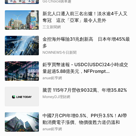
Go Choice購車趣
新北人口遷入前三名出爐！淡水逾4千人又
奪冠 這次「亞軍」最令人意外
三立新聞網
金控海外曝險31兆創新高 日本年增45%最
多
NOWNEWS今日新聞
鉅亨買幣速報 - USDC(USDC)24小時成交
量超過5.88億美元，NFPrompt
Token(NFP)24小時漲幅達66.2%
anue鉅亨網
騰雲 115年7月營收9032萬、年增35.82%
MoneyDJ理財網
中國7月CPI年增0.5%、PPI升3.5%！AI帶
動消費電子漲價、物價復甦力道仍溫和
anue鉅亨網