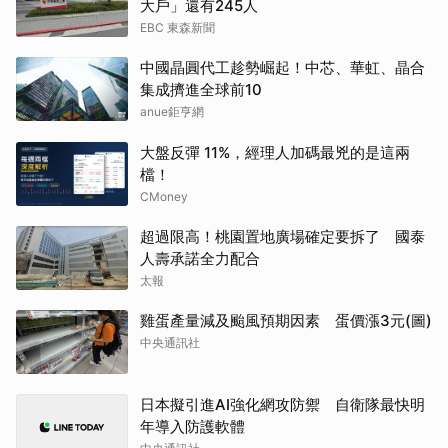
大戶」還有245人
EBC 東森新聞
中國晶圓代工趁勢崛起！中芯、華虹、晶合
集成擠進全球前10
anue鉅亨網
大盤反彈 11%，經理人加碼最兇的是這兩
檔！
CMoney
超過限高！桃園置地廣場確定要拆了 國泰
人壽承諾全力配合
太報
雞蛋產量減及颱風預期因素 蛋價漲3元(圖)
中央通訊社
日本擬引進AI強化網攻防禦 自衛隊最快明
年導入防護軟體