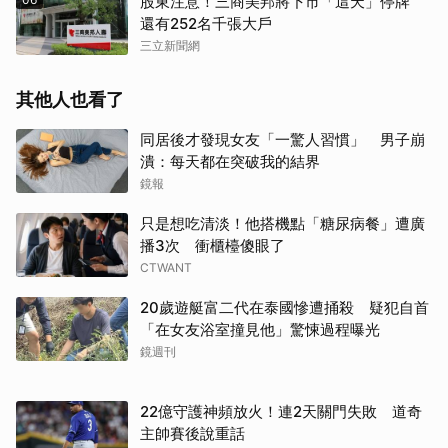
股東注意！三商美邦將下市「這天」停牌
還有252名千張大戶
三立新聞網
其他人也看了
同居後才發現女友「一驚人習慣」 男子崩
潰：每天都在突破我的結界
鏡報
只是想吃清淡！他搭機點「糖尿病餐」遭廣
播3次 衝櫃檯傻眼了
CTWANT
20歲遊艇富二代在泰國慘遭捅殺 疑犯自首
「在女友浴室撞見他」驚悚過程曝光
鏡週刊
22億守護神頻放火！連2天關門失敗 道奇
主帥賽後說重話