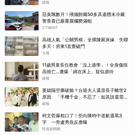
鏡報
惡臭飄數月！殯儀館藏50多具遺體未冷藏
警查看已嚴重腐爛爬滿蛆
CTWANT
高雄人氣「公關男模」全裸陳屍床緣 失聯
多天！房東1直覺破門
太報
11歲男童長住教會「沒上過學」！全身傷痕
高燒亡…遭爆「綁在床上」疑似虐待
鏡報
取消
婆媳隔空撕破臉？台玻夫人還原長子離世2
原因 「手機千金」不忍了：如其說還需要
離開嗎？
鏡報
柯文哲爆粗口了！拒向陳時中道歉還罵3
字 一旁盧秀燕反應曝
民視新聞網