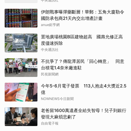
中央通訊社
伊朗戰事曝彈藥斷層！華郵：五角大廈勒令
國防承包商21天內交出增產計畫
anue鉅亨網
置地廣場桃園B區建物超高 國壽允修正高
度儘速拆除
中央通訊社
不抗爭了？傳龍潭居民「回心轉意」 同意
台積電1.4奈米廠進駐
民視新聞網
今年5-6月電子發票 113人抱走4大獎近2.5
億
NOWNEWS今日新聞
老爸留1600萬遺產全給失智母！兒子到銀行
發現大麻煩悲劇了
自由電子報