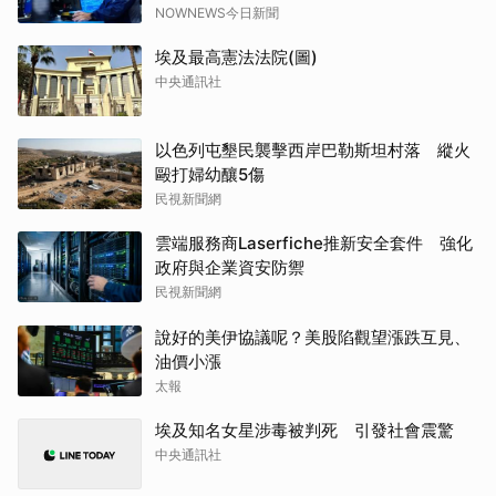
NOWNEWS今日新聞
埃及最高憲法法院(圖)
中央通訊社
以色列屯墾民襲擊西岸巴勒斯坦村落 縱火
毆打婦幼釀5傷
民視新聞網
雲端服務商Laserfiche推新安全套件 強化
政府與企業資安防禦
民視新聞網
說好的美伊協議呢？美股陷觀望漲跌互見、
油價小漲
太報
埃及知名女星涉毒被判死 引發社會震驚
中央通訊社