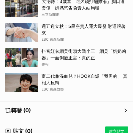
大逆轉！3歲童「吃火鍋打翻雞湯」胸口遭
燙傷 媽媽怒告負責人結局曝
三立新聞網
週五迎立秋！5星座貴人運大爆發 財運跟著
來
EBC 東森新聞
抖音紅衣網美街頭大戰小三 網見「奶奶凶
器」一面倒挺正宮：真的正
鏡報
富二代兼混血兒？HOOK自爆「我男的」 真
相大反轉
EBC 東森娛樂
轉發 (0)
貼文 (0)
建立貼文