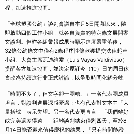
程，加速推進協商。
「全球塑膠公約」談判會議自本月5日開幕以來，隨
即啟動四個工作小組，就各自負責的特定條文展開案
文談判。但昨各組彙報成果時顯示進度嚴重落後，
32條公約條文中僅有2條程序性條款獲提交法律起草
小組。大會主席瓦迪維索（Luis Vayas Valdivieso）
提醒各方加速協商，並決定原訂今（10）日的周日休
會改為持續進行非正式討論，以爭取時間化解分歧。
「時間不多了，但文字卻一團糟。」一名代表團成員
坦言，對談判進展深感憂慮；也有代表對文本中「大
量括號」表示失望。另一名代表更直言：「我們離好
或完美還差得遠。」距離談判結束僅剩四天，至於8
月14日能否迎來值得慶祝的結果，「只有時間能證