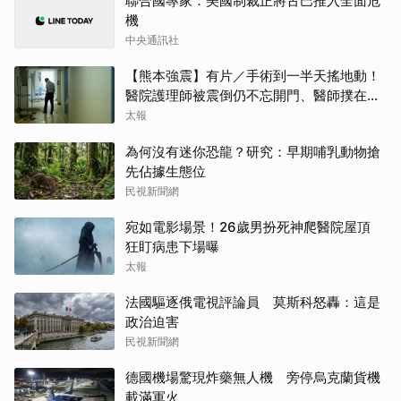
聯合國專家：美國制裁正將古巴推入全面危
機
中央通訊社
【熊本強震】有片／手術到一半天搖地動！
醫院護理師被震倒仍不忘開門、醫師撲在病
人身上保䕶
太報
為何沒有迷你恐龍？研究：早期哺乳動物搶
先佔據生態位
民視新聞網
宛如電影場景！26歲男扮死神爬醫院屋頂
狂盯病患下場曝
太報
法國驅逐俄電視評論員 莫斯科怒轟：這是
政治迫害
民視新聞網
德國機場驚現炸藥無人機 旁停烏克蘭貨機
載滿軍火