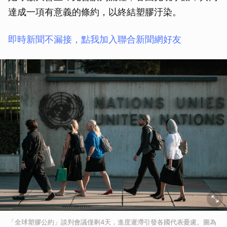
達成一項有意義的條約，以終結塑膠汙染。
即時新聞不漏接，點我加入聯合新聞網好友
「全球塑膠公約」談判會議僅剩4天，進度遲滯引發各國代表憂慮。圖為