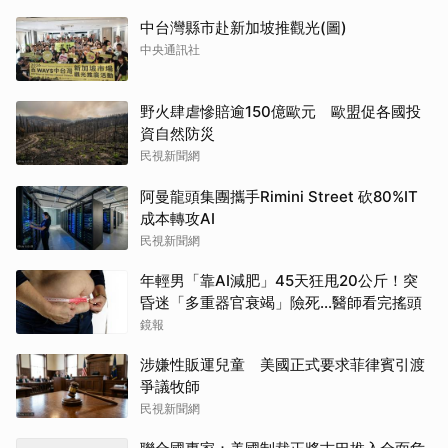
中台灣縣市赴新加坡推觀光(圖)
中央通訊社
野火肆虐慘賠逾150億歐元 歐盟促各國投
資自然防災
民視新聞網
阿曼龍頭集團攜手Rimini Street 砍80%IT
成本轉攻AI
民視新聞網
年輕男「靠AI減肥」45天狂甩20公斤！突
昏迷「多重器官衰竭」險死...醫師看完搖頭
鏡報
涉嫌性販運兒童 美國正式要求菲律賓引渡
爭議牧師
民視新聞網