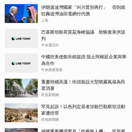
伊朗逼波灣國家「叫川普別再打」 否則就
狂轟波灣油田電網付代價
上報
巴基斯坦盼荷莫茲海峽協議 助恢復美伊談
判
中央通訊社
中國控美使館吊銷簽證 阻止阿根廷企業與華
為合作
中央廣播電臺
重慶持續高溫！街頭裝設大型噴霧風扇為民
眾消暑
民視新聞網
罕見起訴！以色列定居者涉殺巴勒斯坦活動
家遭控罪
民視新聞網
德國重要機場驚見「炸藥無人機」 當局展