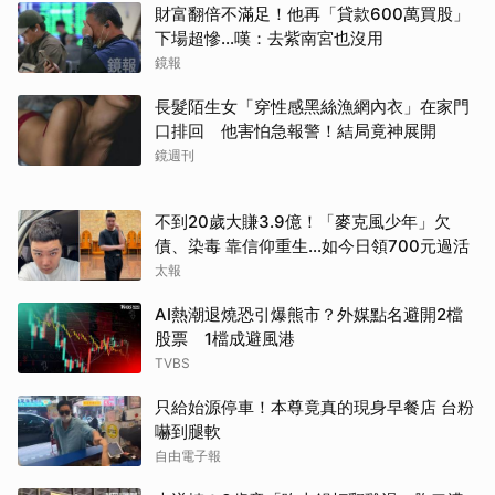
財富翻倍不滿足！他再「貸款600萬買股」
下場超慘...嘆：去紫南宮也沒用
鏡報
長髮陌生女「穿性感黑絲漁網內衣」在家門
口排回 他害怕急報警！結局竟神展開
鏡週刊
不到20歲大賺3.9億！「麥克風少年」欠
債、染毒 靠信仰重生...如今日領700元過活
太報
AI熱潮退燒恐引爆熊市？外媒點名避開2檔
股票 1檔成避風港
TVBS
只給始源停車！本尊竟真的現身早餐店 台粉
嚇到腿軟
自由電子報