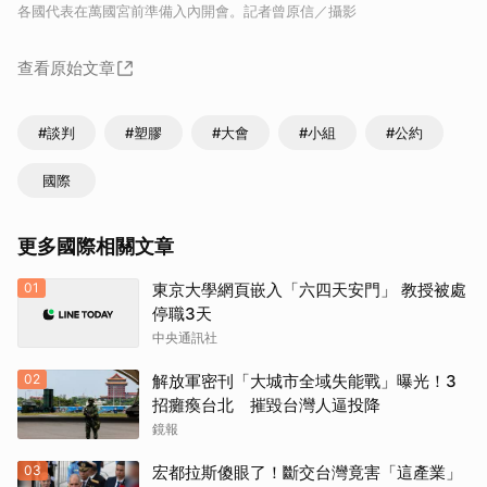
各國代表在萬國宮前準備入內開會。記者曾原信／攝影
查看原始文章
#談判
#塑膠
#大會
#小組
#公約
國際
更多國際相關文章
01
東京大學網頁嵌入「六四天安門」 教授被處
停職3天
中央通訊社
02
解放軍密刊「大城市全域失能戰」曝光！3
招癱瘓台北 摧毀台灣人逼投降
鏡報
03
宏都拉斯傻眼了！斷交台灣竟害「這產業」