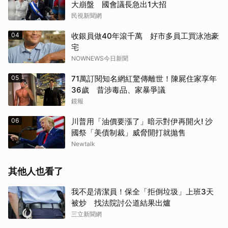
大崩盤 國會議長急出1大招
民視新聞網
04
收銀員做40年滾千萬 好市多員工買泳池豪
宅
NOWNEWS今日新聞
05
71萬訂閱知名網紅驚傳離世！陳屍住家享年
36歲 昔涉毒品、家暴爭議
鏡報
06
川普用「油價要漲了」暗示對伊再開火! 沙
國祭「美債制裁」威脅開打就拋售
Newtalk
其他人也看了
我不是清潔員！保全「拒倒垃圾」上班3天
被炒 找法院討公道結果出爐
三立新聞網