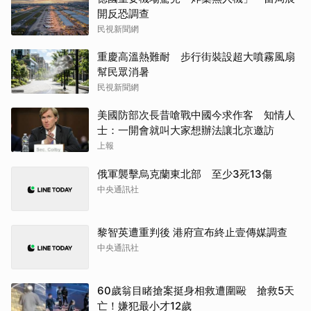
開反恐調查
民視新聞網
重慶高溫熱難耐 步行街裝設超大噴霧風扇
幫民眾消暑
民視新聞網
美國防部次長昔嗆戰中國今求作客 知情人
士：一開會就叫大家想辦法讓北京邀訪
上報
俄軍襲擊烏克蘭東北部 至少3死13傷
中央通訊社
黎智英遭重判後 港府宣布終止壹傳媒調查
中央通訊社
60歲翁目睹搶案挺身相救遭圍毆 搶救5天
亡！嫌犯最小才12歲