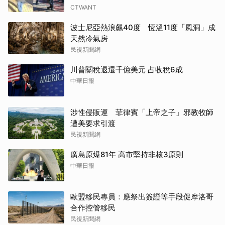
CTWANT
波士尼亞熱浪飆40度 恆溫11度「風洞」成
天然冷氣房
民視新聞網
川普關稅退還千億美元 占收稅6成
中華日報
涉性侵販運 菲律賓「上帝之子」邪教牧師
遭美要求引渡
民視新聞網
廣島原爆81年 高市堅持非核3原則
中華日報
歐盟移民專員：應祭出簽證等手段促摩洛哥
合作控管移民
民視新聞網