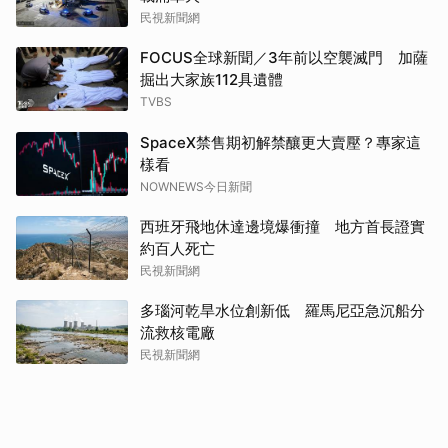
民視新聞網
FOCUS全球新聞／3年前以空襲滅門 加薩
掘出大家族112具遺體
TVBS
SpaceX禁售期初解禁釀更大賣壓？專家這
樣看
NOWNEWS今日新聞
西班牙飛地休達邊境爆衝撞 地方首長證實
約百人死亡
民視新聞網
多瑙河乾旱水位創新低 羅馬尼亞急沉船分
流救核電廠
民視新聞網