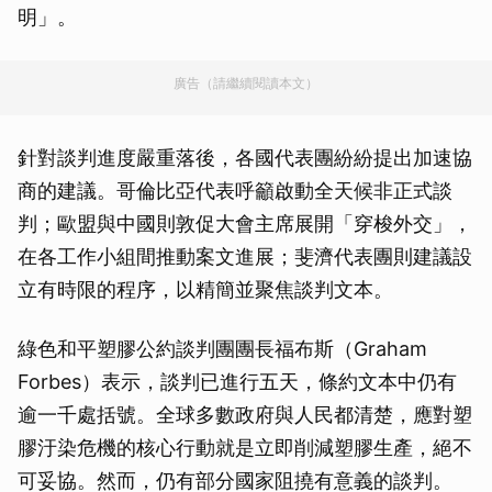
明」。
廣告（請繼續閱讀本文）
針對談判進度嚴重落後，各國代表團紛紛提出加速協
商的建議。哥倫比亞代表呼籲啟動全天候非正式談
判；歐盟與中國則敦促大會主席展開「穿梭外交」，
在各工作小組間推動案文進展；斐濟代表團則建議設
立有時限的程序，以精簡並聚焦談判文本。
綠色和平塑膠公約談判團團長福布斯（Graham
Forbes）表示，談判已進行五天，條約文本中仍有
逾一千處括號。全球多數政府與人民都清楚，應對塑
膠汙染危機的核心行動就是立即削減塑膠生產，絕不
可妥協。然而，仍有部分國家阻撓有意義的談判。