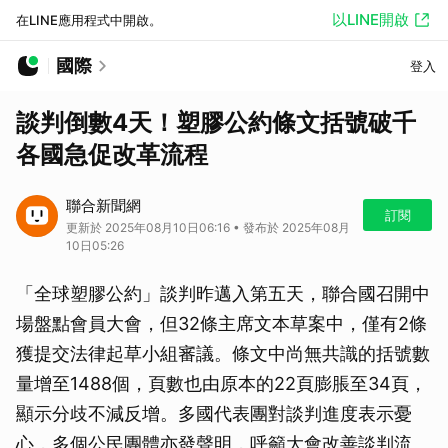
以LINE開啟
在LINE應用程式中開啟。
國際
登入
談判倒數4天！塑膠公約條文括號破千
各國急促改革流程
聯合新聞網
訂閱
更新於 2025年08月10日06:16 • 發布於 2025年08月
10日05:26
「全球塑膠公約」談判昨邁入第五天，聯合國召開中
場盤點會員大會，但32條主席文本草案中，僅有2條
獲提交法律起草小組審議。條文中尚無共識的括號數
量增至1488個，頁數也由原本的22頁膨脹至34頁，
顯示分歧不減反增。多國代表團對談判進度表示憂
心，多個公民團體亦發聲明，呼籲大會改善談判流