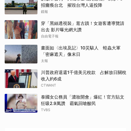
招癱瘓台北 摧毀台灣人逼投降
鏡報
穿「黑絲透視裝」逛古蹟！女遊客遭導覽請
出去 影片曝光網大讚
自由電子報
取消
畫面如〈出埃及記〉10災駭人 蝗蟲大軍
「密麻遮天」像末日
太報
川普政府退還1千億美元稅款 占解放日關稅
收入約6成
CTWANT
泰國女公務員「濃妝開會」爆紅！官方貼文
狂吸2.9萬讚 霸氣回嗆酸民
TVBS