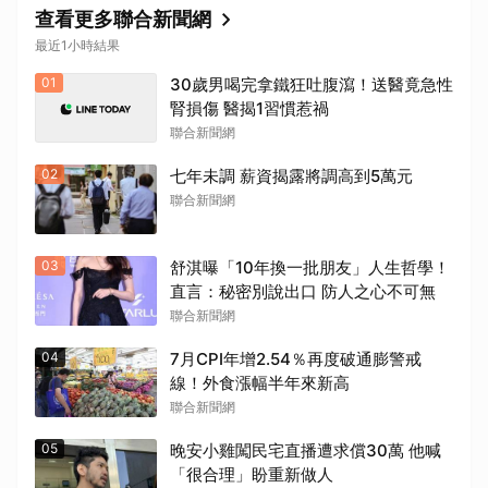
查看更多聯合新聞網
最近1小時結果
01
30歲男喝完拿鐵狂吐腹瀉！送醫竟急性
腎損傷 醫揭1習慣惹禍
聯合新聞網
02
七年未調 薪資揭露將調高到5萬元
聯合新聞網
03
舒淇曝「10年換一批朋友」人生哲學！
直言：秘密別說出口 防人之心不可無
聯合新聞網
04
7月CPI年增2.54％再度破通膨警戒
線！外食漲幅半年來新高
聯合新聞網
05
晚安小雞闖民宅直播遭求償30萬 他喊
「很合理」盼重新做人