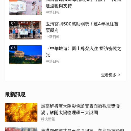
遞溫暖與支持
中華日報
04
玉清宮捐500萬助弱勢！連4年挹注苗
栗縣府
中華日報
05
〈中華旅遊〉圓山尊榮入住 探訪密境之
光
中華日報
查看更多
最新訊息
最高解析度太陽影像證實表面微觀電漿漩
渦，解開太陽物理學三大謎團
科技新報
鹿港肉包誰才是王者？阿振、老龍師掀論戰