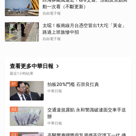
動一次看（不斷更新）
自由電子報
太噁！板南線月台憑空冒出1大坨「黃金」
路過上班族慘中招
自由電子報
查看更多中華日報
最近1小時結果
01
拍板20%門檻 石崇良扛責
中華日報
02
交通違規露餡 永和警識破逮面交車手送
辦
中華日報
03
高醫響應國際母乳週攜手守護下一代 傳