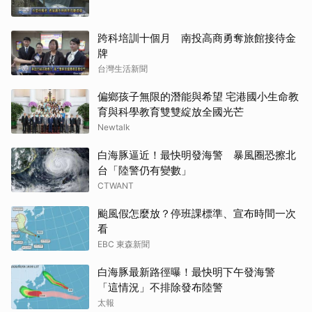
跨科培訓十個月 南投高商勇奪旅館接待金
牌
台灣生活新聞
偏鄉孩子無限的潛能與希望 宅港國小生命教
育與科學教育雙雙綻放全國光芒
Newtalk
白海豚逼近！最快明發海警 暴風圈恐擦北
台「陸警仍有變數」
CTWANT
颱風假怎麼放？停班課標準、宣布時間一次
看
EBC 東森新聞
白海豚最新路徑曝！最快明下午發海警
「這情況」不排除發布陸警
太報