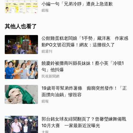
小編一句「兄弟冷靜」遭炎上急道歉
鏡報
其他人也看了
公館雞蛋糕老闆娘「1手勢」藏洋蔥 作家感
動PO文號召買爆！網友：這攤很久了
鏡週刊
饒慶鈴被攤商叫縣長妹妹！蔡小英「冷噴1
句」他抖爆
民視新聞網
19歲哥哥幫弟炸薯條 癲癇突然發作！「正
面撲向油鍋」慘毀容
鏡報
郭台銘女球友緋聞翻頁了？曾馨瑩練舞備戰
10月大賽 一家最新近況曝光
太報