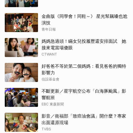
金曲版《同學會！同鞋～》 星光幫飆嗓也尬
演技
青年日報
媽媽急過頭！瞞女兒投履歷還安排面試 她
接來電當場傻眼
CTWANT
好爸爸不等於第二個媽媽：看見爸爸的獨特
影響力
信誼基金會
不斷更新／星宇航空公布「白海豚颱風」影
響航班
EBC 東森新聞
影音／衛福部「致癌油會議」開什麼？專家
出面還原現場
TVBS