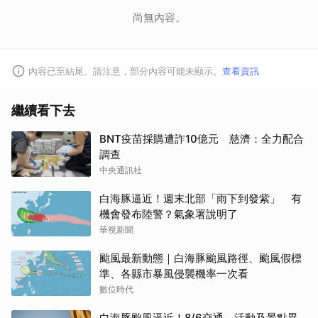
尚無內容。
內容已至結尾。請注意，部分內容可能未顯示。
查看資訊
繼續看下去
BNT疫苗採購遭詐10億元 慈濟：全力配合
調查
中央通訊社
白海豚逼近！週末北部「雨下到發紫」 有
機會發布陸警？氣象署說明了
華視新聞
颱風最新動態｜白海豚颱風路徑、颱風假標
準、各縣市暴風侵襲機率一次看
數位時代
白海豚颱風逼近！8/6交通、活動及景點異