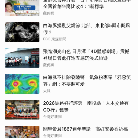
全國首創坐蹲比改4：1新標準
觀傳媒
白海豚擾亂父親節 北部、東北部5縣市颱風
假？
EBC 東森新聞
飛進湖光山色 日月潭「4D體感劇場」震撼
登場日管處打造五感沉浸式旅遊
觀傳媒
白海豚不排除發陸警 氣象粉專曝「邪惡笑
容」網：不要裝可愛
太報
2026馬路好行評選 南投縣「人本交通有
GO行」獲獎
台灣好新聞
關聖帝君1867週年聖誕 高虹安參香祈福
台灣好新聞