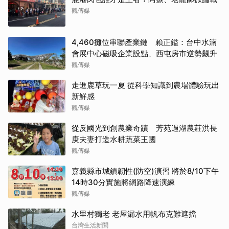
觀傳媒
4,460攤位串聯產業鏈 賴正鎰：台中水湳
會展中心磁吸企業設點、西屯房市逆勢飆升
觀傳媒
走進鹿草玩一夏 從科學知識到農場體驗玩出
新鮮感
觀傳媒
從反國光到創農業奇蹟 芳苑過湖農莊洪長
庚夫妻打造水耕蔬菜王國
觀傳媒
嘉義縣市城鎮韌性(防空)演習 將於8/10下午
14時30分實施將網路降速演練
觀傳媒
水里村獨老 老屋漏水用帆布克難遮擋
台灣生活新聞