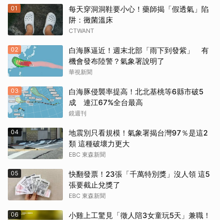
01
每天穿洞洞鞋要小心！藥師揭「假透氣」陷
阱：黴菌溫床
CTWANT
02
白海豚逼近！週末北部「雨下到發紫」 有
機會發布陸警？氣象署說明了
華視新聞
03
白海豚侵襲率提高！北北基桃等6縣市破5
成 連江67%全台最高
鏡週刊
04
地震別只看規模！氣象署揭台灣97％是這2
類 這種破壞力更大
EBC 東森新聞
05
快翻發票！23張「千萬特別獎」沒人領 這5
張要截止兌獎了
EBC 東森新聞
06
小雞上工驚見「徵人陪3女童玩5天」兼職！