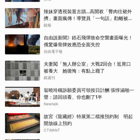
辣妹穿透視裝逛古蹟…高開衩「臀肉往裙外
擠」畫面瘋傳！導覽員「一句話」勸離被狂
讚
鏡報
自由說新聞》鋯石飛彈致命空襲畫面曝光！
俄驚爆骨牌效應恐全面失控
自由電子報
夫妻闖「無人辦公室」大戰2回合！尪胃口
被養大 她後悔：有點上癮了
鏡週刊
翁曉玲稱訴願委員可領按日計酬 張惇涵啪一
聲：請回頭看、你也刪了1半
Newtalk
故宮《龍藏經》特展第二檔推預約制 明起
開放線上預約
CTWANT