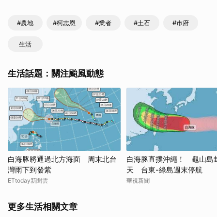
#農地
#柯志恩
#業者
#土石
#市府
生活
生活話題：關注颱風動態
白海豚將通過北方海面 周末北台
白海豚直撲沖繩！ 龜山島
灣雨下到發紫
天 台東-綠島週末停航
ETtoday新聞雲
華視新聞
更多生活相關文章