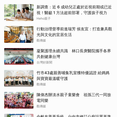
新調查：近 6 成幼兒正處於近視前期或已近
視！醫籲 1 方法超前部署，守護孩子視力
Heho親子
行動治理督導前進瑞芳 侯友宜：打造兼具觀
光與文化的宜居生活
觀傳媒
凝聚護理永續共識 林口長庚醫院攜手各界
共創健康台灣
台灣好新聞
竹市43處親善哺集乳室獲特優認證 給媽媽
與寶寶最溫暖守護
觀傳媒
陳偉杰辦淡水親子童樂會 祖孫三代一同放
電同樂
觀傳媒
全齡友善再升級 台中市修訂公廁設置基準