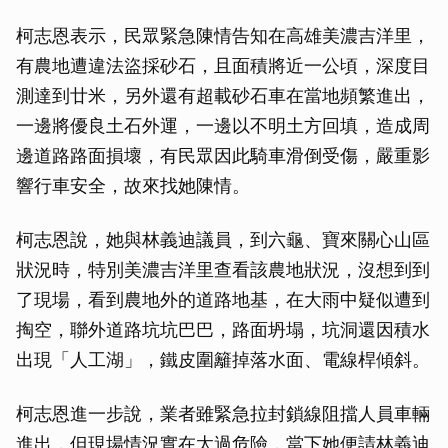
柯志恩表示，民眾緊急陳情告知在高雄美濃吉洋里，
有農地遭違法盜採砂石，且面積將近一公頃，深度目
測達到廿米，另外還有超載砂石車在當地頻繁進出，
一邊將優良土石外運，一邊以不明土方回填，造成周
邊道路路面損壞，有民眾因此騎車滑倒受傷，嚴重影
響行車安全，故來找她陳情。
柯志恩說，她與林義迪議員，到六龜、寶來關心山區
狀況時，特別美濃吉洋里查看該農地狀況，沒想到到
了現場，看到農地外的道路地基，在大雨中疑似遭到
掏空，聯外道路坑坑巴巴，路面坍塌，坑洞還因積水
出現「人工湖」，鐵皮圍籬掉落水面、電線桿傾斜。
柯志恩進一步說，業者雖緊急拉封鎖線阻擋人員車輛
進出，但現場情況實在太過危險，當下她便請林義迪